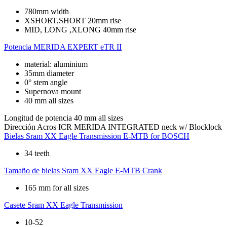
780mm width
XSHORT,SHORT 20mm rise
MID, LONG ,XLONG 40mm rise
Potencia
MERIDA EXPERT eTR II
material: aluminium
35mm diameter
0° stem angle
Supernova mount
40 mm all sizes
Longitud de potencia
40 mm all sizes
Dirección
Acros ICR MERIDA INTEGRATED neck w/ Blocklock
Bielas
Sram XX Eagle Transmission E-MTB for BOSCH
34 teeth
Tamaño de bielas
Sram XX Eagle E-MTB Crank
165 mm for all sizes
Casete
Sram XX Eagle Transmission
10-52