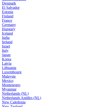
Denmark
El Salvador
Estonia
Finland
France
Germany
Hungary
Iceland
India
Ireland
Israel
Italy
Japan
Korea
Latvia
Lithuania
Luxembourg
Malaysia
Mexico
Montenegro
Myanmar
Netherlands (NL)
Netherlands Antilles (NL)
New Caledonia
New Zealand