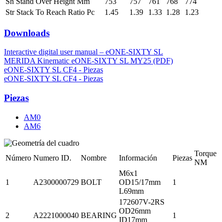
Sh Stand Over Height Mm
753
757
761
768
774
Str Stack To Reach Ratio Pc
1.45
1.39
1.33
1.28
1.23
Downloads
Interactive digital user manual – eONE-SIXTY SL
MERIDA Kinematic eONE-SIXTY SL MY25 (PDF)
eONE-SIXTY SL CF4 - Piezas
eONE-SIXTY SL CF4 - Piezas
Piezas
AM0
AM6
Torque
Número
Numero ID.
Nombre
Información
Piezas
NM
M6x1
1
A2300000729
BOLT
OD15/17mm
1
L69mm
172607V-2RS
OD26mm
2
A2221000040
BEARING
1
ID17mm