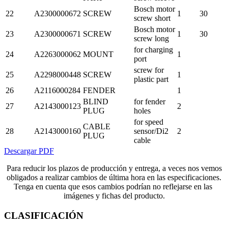
Bosch motor
22
A2300000672
SCREW
1
30
screw short
Bosch motor
23
A2300000671
SCREW
1
30
screw long
for charging
24
A2263000062
MOUNT
1
port
screw for
25
A2298000448
SCREW
1
plastic part
26
A2116000284
FENDER
1
BLIND
for fender
27
A2143000123
2
PLUG
holes
for speed
CABLE
28
A2143000160
sensor/Di2
2
PLUG
cable
Descargar PDF
Para reducir los plazos de producción y entrega, a veces nos vemos
obligados a realizar cambios de última hora en las especificaciones.
Tenga en cuenta que esos cambios podrían no reflejarse en las
imágenes y fichas del producto.
CLASIFICACIÓN