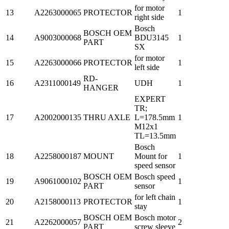
for motor
13
A2263000065
PROTECTOR
1
right side
Bosch
BOSCH OEM
14
A9003000068
BDU3145
1
PART
SX
for motor
15
A2263000066
PROTECTOR
1
left side
RD-
16
A2311000149
UDH
1
HANGER
EXPERT
TR;
17
A2002000135
THRU AXLE
L=178.5mm
1
M12x1
TL=13.5mm
Bosch
18
A2258000187
MOUNT
Mount for
1
speed sensor
BOSCH OEM
Bosch speed
19
A9061000102
1
PART
sensor
for left chain
20
A2158000113
PROTECTOR
1
stay
BOSCH OEM
Bosch motor
21
A2262000057
2
PART
screw sleeve