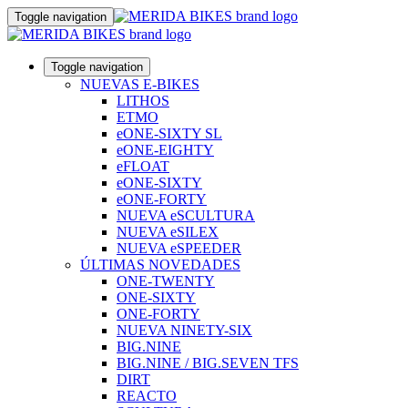
Toggle navigation
Toggle navigation
NUEVAS E-BIKES
LITHOS
ETMO
eONE-SIXTY SL
eONE-EIGHTY
eFLOAT
eONE-SIXTY
eONE-FORTY
NUEVA eSCULTURA
NUEVA eSILEX
NUEVA eSPEEDER
ÚLTIMAS NOVEDADES
ONE-TWENTY
ONE-SIXTY
ONE-FORTY
NUEVA NINETY-SIX
BIG.NINE
BIG.NINE / BIG.SEVEN TFS
DIRT
REACTO