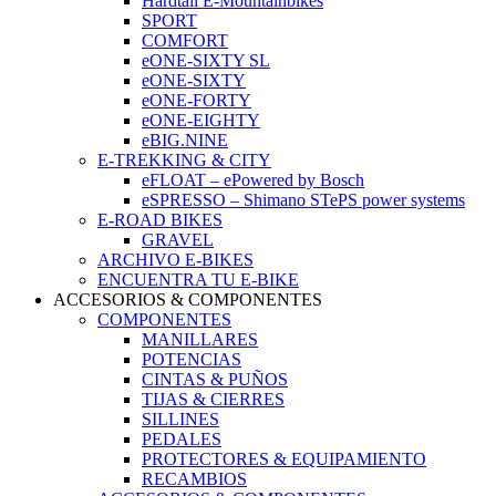
Hardtail E-Mountainbikes
SPORT
COMFORT
eONE-SIXTY SL
eONE-SIXTY
eONE-FORTY
eONE-EIGHTY
eBIG.NINE
E-TREKKING & CITY
eFLOAT – ePowered by Bosch
eSPRESSO – Shimano STePS power systems
E-ROAD BIKES
GRAVEL
ARCHIVO E-BIKES
ENCUENTRA TU E-BIKE
ACCESORIOS & COMPONENTES
COMPONENTES
MANILLARES
POTENCIAS
CINTAS & PUÑOS
TIJAS & CIERRES
SILLINES
PEDALES
PROTECTORES & EQUIPAMIENTO
RECAMBIOS