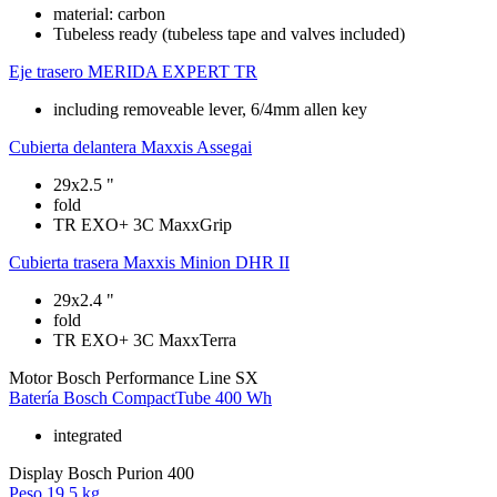
material: carbon
Tubeless ready (tubeless tape and valves included)
Eje trasero
MERIDA EXPERT TR
including removeable lever, 6/4mm allen key
Cubierta delantera
Maxxis Assegai
29x2.5 "
fold
TR EXO+ 3C MaxxGrip
Cubierta trasera
Maxxis Minion DHR II
29x2.4 "
fold
TR EXO+ 3C MaxxTerra
Motor
Bosch Performance Line SX
Batería
Bosch CompactTube 400 Wh
integrated
Display
Bosch Purion 400
Peso
19,5 kg