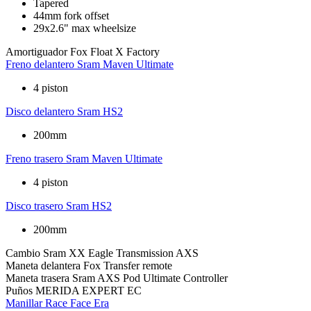
Tapered
44mm fork offset
29x2.6" max wheelsize
Amortiguador
Fox Float X Factory
Freno delantero
Sram Maven Ultimate
4 piston
Disco delantero
Sram HS2
200mm
Freno trasero
Sram Maven Ultimate
4 piston
Disco trasero
Sram HS2
200mm
Cambio
Sram XX Eagle Transmission AXS
Maneta delantera
Fox Transfer remote
Maneta trasera
Sram AXS Pod Ultimate Controller
Puños
MERIDA EXPERT EC
Manillar
Race Face Era