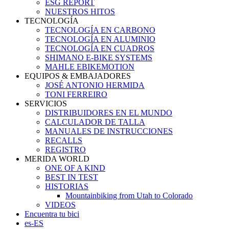
ESG REPORT
NUESTROS HITOS
TECNOLOGÍA
TECNOLOGÍA EN CARBONO
TECNOLOGÍA EN ALUMINIO
TECNOLOGÍA EN CUADROS
SHIMANO E-BIKE SYSTEMS
MAHLE EBIKEMOTION
EQUIPOS & EMBAJADORES
JOSÉ ANTONIO HERMIDA
TONI FERREIRO
SERVICIOS
DISTRIBUIDORES EN EL MUNDO
CALCULADOR DE TALLA
MANUALES DE INSTRUCCIONES
RECALLS
REGISTRO
MERIDA WORLD
ONE OF A KIND
BEST IN TEST
HISTORIAS
Mountainbiking from Utah to Colorado
VIDEOS
Encuentra tu bici
es-ES