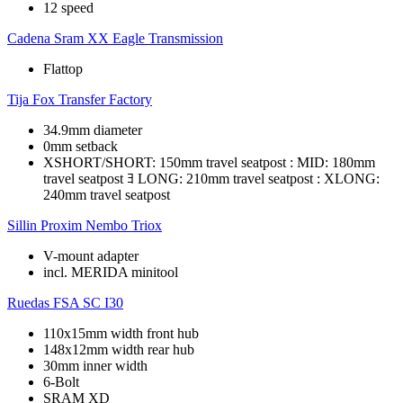
12 speed
Cadena
Sram XX Eagle Transmission
Flattop
Tija
Fox Transfer Factory
34.9mm diameter
0mm setback
XSHORT/SHORT: 150mm travel seatpost : MID: 180mm
travel seatpost ﾖ LONG: 210mm travel seatpost : XLONG:
240mm travel seatpost
Sillin
Proxim Nembo Triox
V-mount adapter
incl. MERIDA minitool
Ruedas
FSA SC I30
110x15mm width front hub
148x12mm width rear hub
30mm inner width
6-Bolt
SRAM XD