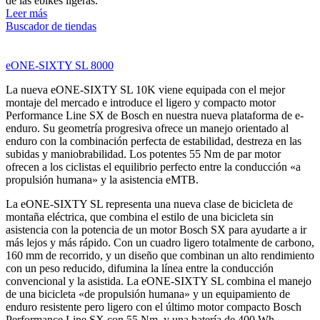
de las ebikes ligeras.
Leer más
Buscador de tiendas
eONE-SIXTY SL 8000
La nueva eONE-SIXTY SL 10K viene equipada con el mejor
montaje del mercado e introduce el ligero y compacto motor
Performance Line SX de Bosch en nuestra nueva plataforma de e-
enduro. Su geometría progresiva ofrece un manejo orientado al
enduro con la combinación perfecta de estabilidad, destreza en las
subidas y maniobrabilidad. Los potentes 55 Nm de par motor
ofrecen a los ciclistas el equilibrio perfecto entre la conducción «a
propulsión humana» y la asistencia eMTB.
La eONE-SIXTY SL representa una nueva clase de bicicleta de
montaña eléctrica, que combina el estilo de una bicicleta sin
asistencia con la potencia de un motor Bosch SX para ayudarte a ir
más lejos y más rápido. Con un cuadro ligero totalmente de carbono,
160 mm de recorrido, y un diseño que combinan un alto rendimiento
con un peso reducido, difumina la línea entre la conducción
convencional y la asistida. La eONE-SIXTY SL combina el manejo
de una bicicleta «de propulsión humana» y un equipamiento de
enduro resistente pero ligero con el último motor compacto Bosch
Performance Line SX con 55 Nm, y una batería de 400 Wh