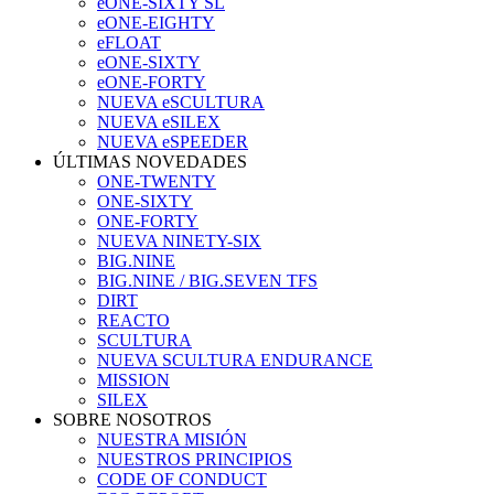
eONE-SIXTY SL
eONE-EIGHTY
eFLOAT
eONE-SIXTY
eONE-FORTY
NUEVA eSCULTURA
NUEVA eSILEX
NUEVA eSPEEDER
ÚLTIMAS NOVEDADES
ONE-TWENTY
ONE-SIXTY
ONE-FORTY
NUEVA NINETY-SIX
BIG.NINE
BIG.NINE / BIG.SEVEN TFS
DIRT
REACTO
SCULTURA
NUEVA SCULTURA ENDURANCE
MISSION
SILEX
SOBRE NOSOTROS
NUESTRA MISIÓN
NUESTROS PRINCIPIOS
CODE OF CONDUCT