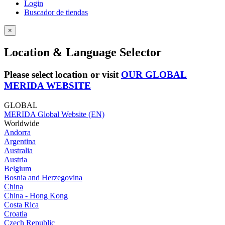
Login
Buscador de tiendas
×
Location & Language Selector
Please select location or visit
OUR GLOBAL
MERIDA WEBSITE
GLOBAL
MERIDA Global Website (EN)
Worldwide
Andorra
Argentina
Australia
Austria
Belgium
Bosnia and Herzegovina
China
China - Hong Kong
Costa Rica
Croatia
Czech Republic