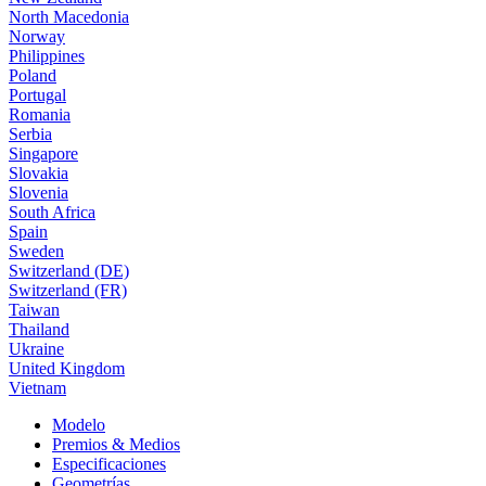
North Macedonia
Norway
Philippines
Poland
Portugal
Romania
Serbia
Singapore
Slovakia
Slovenia
South Africa
Spain
Sweden
Switzerland (DE)
Switzerland (FR)
Taiwan
Thailand
Ukraine
United Kingdom
Vietnam
Modelo
Premios & Medios
Especificaciones
Geometrías