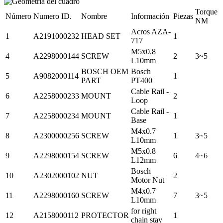
Torque
Número
Numero ID.
Nombre
Información
Piezas
NM
Acros AZA-
1
A2191000232
HEAD SET
1
717
M5x0.8
4
A2298000144
SCREW
2
3~5
L10mm
BOSCH OEM
Bosch
5
A9082000114
1
PART
PT400
Cable Rail -
6
A2258000233
MOUNT
2
Loop
Cable Rail -
7
A2258000234
MOUNT
1
Base
M4x0.7
8
A2300000256
SCREW
1
3~5
L10mm
M5x0.8
9
A2298000154
SCREW
6
4~6
L12mm
Bosch
10
A2302000102
NUT
2
Motor Nut
M4x0.7
11
A2298000160
SCREW
7
3~5
L10mm
for right
12
A2158000112
PROTECTOR
1
chain stay