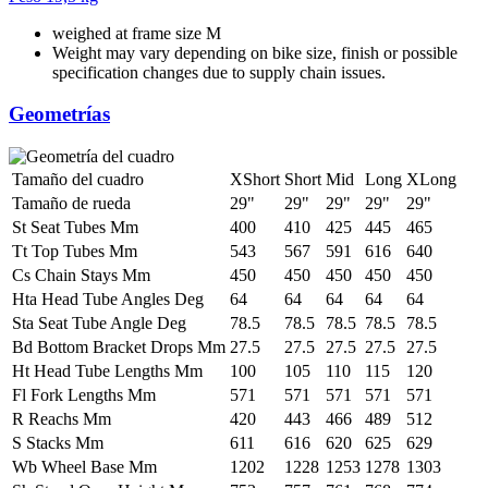
weighed at frame size M
Weight may vary depending on bike size, finish or possible
specification changes due to supply chain issues.
Geometrías
Tamaño del cuadro
XShort
Short
Mid
Long
XLong
Tamaño de rueda
29"
29"
29"
29"
29"
St Seat Tubes Mm
400
410
425
445
465
Tt Top Tubes Mm
543
567
591
616
640
Cs Chain Stays Mm
450
450
450
450
450
Hta Head Tube Angles Deg
64
64
64
64
64
Sta Seat Tube Angle Deg
78.5
78.5
78.5
78.5
78.5
Bd Bottom Bracket Drops Mm
27.5
27.5
27.5
27.5
27.5
Ht Head Tube Lengths Mm
100
105
110
115
120
Fl Fork Lengths Mm
571
571
571
571
571
R Reachs Mm
420
443
466
489
512
S Stacks Mm
611
616
620
625
629
Wb Wheel Base Mm
1202
1228
1253
1278
1303