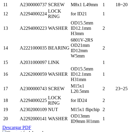
11
A2300000737
SCREW
M8x1 L49mm
1
18~20
LOCK
12
A2294000224
for ID21
1
RING
OD15.5mm
13
A2294000223
WASHER
ID12.1mm
2
H3mm
6801V-2RS
OD21mm
14
A2221000035
BEARING
2
ID12mm
W5mm
15
A2031000097
LINK
1
OD15.5mm
16
A2262000059
WASHER
ID12.1mm
1
H31mm
M15x1
17
A2300000743
SCREW
2
23~25
L20.5mm
LOCK
18
A2294000225
for ID24
2
RING
19
A2302000109
NUT
M15x1 flipchip
2
OD13mm
20
A2292000141
WASHER
1
ID9mm H1mm
Descargar PDF