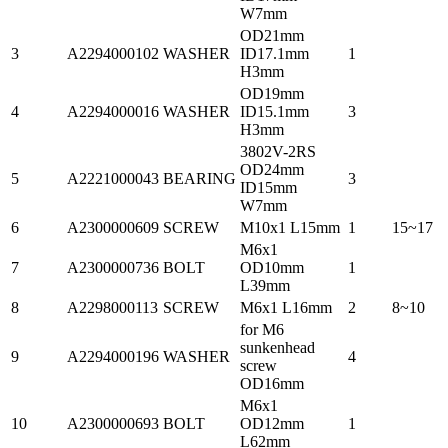
W7mm
OD21mm
3
A2294000102
WASHER
ID17.1mm
1
H3mm
OD19mm
4
A2294000016
WASHER
ID15.1mm
3
H3mm
3802V-2RS
OD24mm
5
A2221000043
BEARING
3
ID15mm
W7mm
6
A2300000609
SCREW
M10x1 L15mm
1
15~17
M6x1
7
A2300000736
BOLT
OD10mm
1
L39mm
8
A2298000113
SCREW
M6x1 L16mm
2
8~10
for M6
sunkenhead
9
A2294000196
WASHER
4
screw
OD16mm
M6x1
10
A2300000693
BOLT
OD12mm
1
L62mm