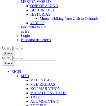
MERIDA WORLD
ONE OF A KIND
BEST IN TEST
HISTORIAS
Mountainbiking from Utah to Colorado
VIDEOS
Encuentra tu bici
es-ES
Login
Buscador de tiendas
Query
Buscar
Query
Buscar
BICIS
MTB
MTB DOBLES
MTB RIGIDAS
XC / MARATHON
MARATHON / TRAIL
TRAIL
ALL MOUNTAIN
ENDURO