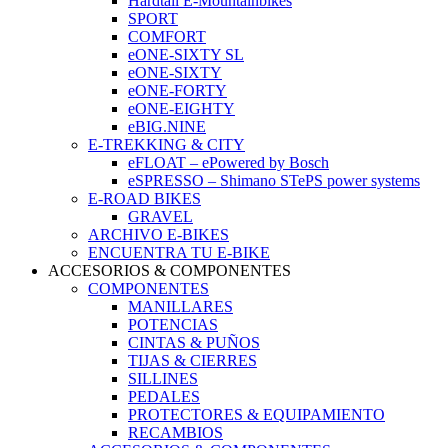
Hardtail E-Mountainbikes
SPORT
COMFORT
eONE-SIXTY SL
eONE-SIXTY
eONE-FORTY
eONE-EIGHTY
eBIG.NINE
E-TREKKING & CITY
eFLOAT – ePowered by Bosch
eSPRESSO – Shimano STePS power systems
E-ROAD BIKES
GRAVEL
ARCHIVO E-BIKES
ENCUENTRA TU E-BIKE
ACCESORIOS & COMPONENTES
COMPONENTES
MANILLARES
POTENCIAS
CINTAS & PUÑOS
TIJAS & CIERRES
SILLINES
PEDALES
PROTECTORES & EQUIPAMIENTO
RECAMBIOS