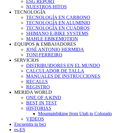
ESG REPORT
NUESTROS HITOS
TECNOLOGÍA
TECNOLOGÍA EN CARBONO
TECNOLOGÍA EN ALUMINIO
TECNOLOGÍA EN CUADROS
SHIMANO E-BIKE SYSTEMS
MAHLE EBIKEMOTION
EQUIPOS & EMBAJADORES
JOSÉ ANTONIO HERMIDA
TONI FERREIRO
SERVICIOS
DISTRIBUIDORES EN EL MUNDO
CALCULADOR DE TALLA
MANUALES DE INSTRUCCIONES
RECALLS
REGISTRO
MERIDA WORLD
ONE OF A KIND
BEST IN TEST
HISTORIAS
Mountainbiking from Utah to Colorado
VIDEOS
Encuentra tu bici
es-ES