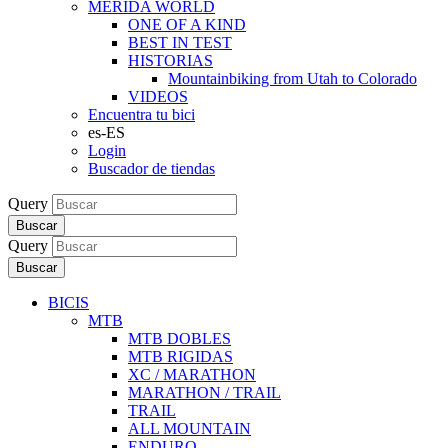
MERIDA WORLD
ONE OF A KIND
BEST IN TEST
HISTORIAS
Mountainbiking from Utah to Colorado
VIDEOS
Encuentra tu bici
es-ES
Login
Buscador de tiendas
Query
Buscar
Query
Buscar
BICIS
MTB
MTB DOBLES
MTB RIGIDAS
XC / MARATHON
MARATHON / TRAIL
TRAIL
ALL MOUNTAIN
ENDURO