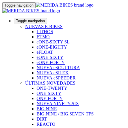
Toggle navigation
Toggle navigation
NUEVAS E-BIKES
LITHOS
ETMO
eONE-SIXTY SL
eONE-EIGHTY
eFLOAT
eONE-SIXTY
eONE-FORTY
NUEVA eSCULTURA
NUEVA eSILEX
NUEVA eSPEEDER
ÚLTIMAS NOVEDADES
ONE-TWENTY
ONE-SIXTY
ONE-FORTY
NUEVA NINETY-SIX
BIG.NINE
BIG.NINE / BIG.SEVEN TFS
DIRT
REACTO