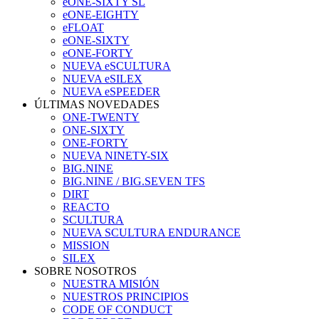
eONE-SIXTY SL
eONE-EIGHTY
eFLOAT
eONE-SIXTY
eONE-FORTY
NUEVA eSCULTURA
NUEVA eSILEX
NUEVA eSPEEDER
ÚLTIMAS NOVEDADES
ONE-TWENTY
ONE-SIXTY
ONE-FORTY
NUEVA NINETY-SIX
BIG.NINE
BIG.NINE / BIG.SEVEN TFS
DIRT
REACTO
SCULTURA
NUEVA SCULTURA ENDURANCE
MISSION
SILEX
SOBRE NOSOTROS
NUESTRA MISIÓN
NUESTROS PRINCIPIOS
CODE OF CONDUCT