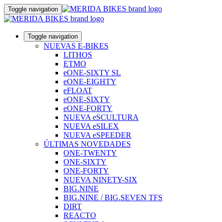
Toggle navigation
Toggle navigation
NUEVAS E-BIKES
LITHOS
ETMO
eONE-SIXTY SL
eONE-EIGHTY
eFLOAT
eONE-SIXTY
eONE-FORTY
NUEVA eSCULTURA
NUEVA eSILEX
NUEVA eSPEEDER
ÚLTIMAS NOVEDADES
ONE-TWENTY
ONE-SIXTY
ONE-FORTY
NUEVA NINETY-SIX
BIG.NINE
BIG.NINE / BIG.SEVEN TFS
DIRT
REACTO