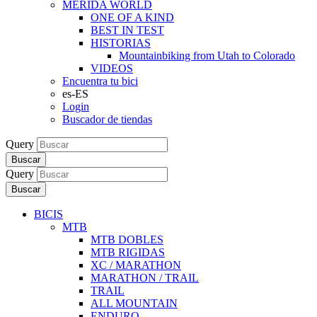
MERIDA WORLD
ONE OF A KIND
BEST IN TEST
HISTORIAS
Mountainbiking from Utah to Colorado
VIDEOS
Encuentra tu bici
es-ES
Login
Buscador de tiendas
Query
Buscar
Query
Buscar
BICIS
MTB
MTB DOBLES
MTB RIGIDAS
XC / MARATHON
MARATHON / TRAIL
TRAIL
ALL MOUNTAIN
ENDURO