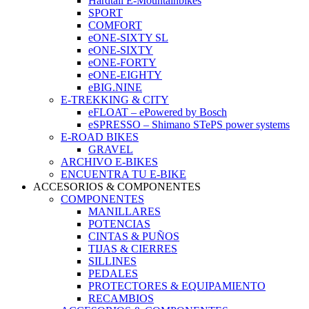
Hardtail E-Mountainbikes
SPORT
COMFORT
eONE-SIXTY SL
eONE-SIXTY
eONE-FORTY
eONE-EIGHTY
eBIG.NINE
E-TREKKING & CITY
eFLOAT – ePowered by Bosch
eSPRESSO – Shimano STePS power systems
E-ROAD BIKES
GRAVEL
ARCHIVO E-BIKES
ENCUENTRA TU E-BIKE
ACCESORIOS & COMPONENTES
COMPONENTES
MANILLARES
POTENCIAS
CINTAS & PUÑOS
TIJAS & CIERRES
SILLINES
PEDALES
PROTECTORES & EQUIPAMIENTO
RECAMBIOS