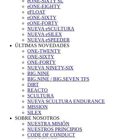
eONE-SIXTY SL
eONE-EIGHTY
eFLOAT
eONE-SIXTY
eONE-FORTY
NUEVA eSCULTURA
NUEVA eSILEX
NUEVA eSPEEDER
ÚLTIMAS NOVEDADES
ONE-TWENTY
ONE-SIXTY
ONE-FORTY
NUEVA NINETY-SIX
BIG.NINE
BIG.NINE / BIG.SEVEN TFS
DIRT
REACTO
SCULTURA
NUEVA SCULTURA ENDURANCE
MISSION
SILEX
SOBRE NOSOTROS
NUESTRA MISIÓN
NUESTROS PRINCIPIOS
CODE OF CONDUCT