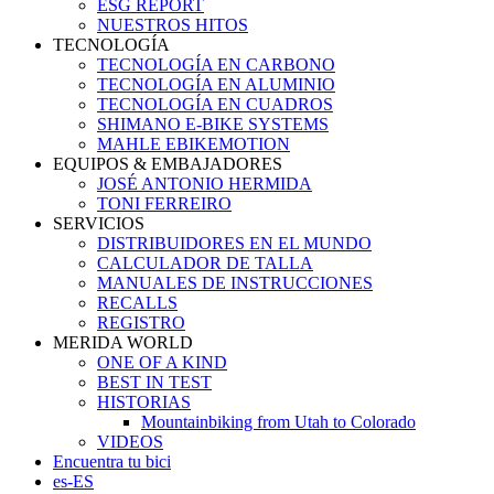
ESG REPORT
NUESTROS HITOS
TECNOLOGÍA
TECNOLOGÍA EN CARBONO
TECNOLOGÍA EN ALUMINIO
TECNOLOGÍA EN CUADROS
SHIMANO E-BIKE SYSTEMS
MAHLE EBIKEMOTION
EQUIPOS & EMBAJADORES
JOSÉ ANTONIO HERMIDA
TONI FERREIRO
SERVICIOS
DISTRIBUIDORES EN EL MUNDO
CALCULADOR DE TALLA
MANUALES DE INSTRUCCIONES
RECALLS
REGISTRO
MERIDA WORLD
ONE OF A KIND
BEST IN TEST
HISTORIAS
Mountainbiking from Utah to Colorado
VIDEOS
Encuentra tu bici
es-ES