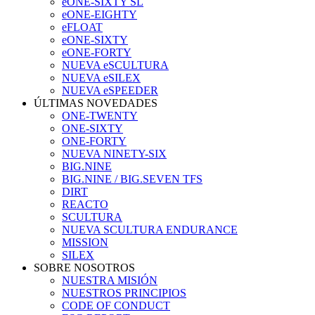
eONE-SIXTY SL
eONE-EIGHTY
eFLOAT
eONE-SIXTY
eONE-FORTY
NUEVA eSCULTURA
NUEVA eSILEX
NUEVA eSPEEDER
ÚLTIMAS NOVEDADES
ONE-TWENTY
ONE-SIXTY
ONE-FORTY
NUEVA NINETY-SIX
BIG.NINE
BIG.NINE / BIG.SEVEN TFS
DIRT
REACTO
SCULTURA
NUEVA SCULTURA ENDURANCE
MISSION
SILEX
SOBRE NOSOTROS
NUESTRA MISIÓN
NUESTROS PRINCIPIOS
CODE OF CONDUCT