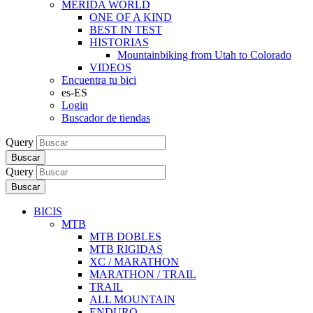
MERIDA WORLD
ONE OF A KIND
BEST IN TEST
HISTORIAS
Mountainbiking from Utah to Colorado
VIDEOS
Encuentra tu bici
es-ES
Login
Buscador de tiendas
Query
Buscar
Query
Buscar
BICIS
MTB
MTB DOBLES
MTB RIGIDAS
XC / MARATHON
MARATHON / TRAIL
TRAIL
ALL MOUNTAIN
ENDURO