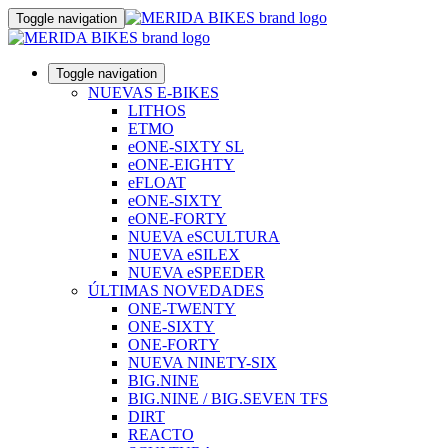
Toggle navigation
Toggle navigation
NUEVAS E-BIKES
LITHOS
ETMO
eONE-SIXTY SL
eONE-EIGHTY
eFLOAT
eONE-SIXTY
eONE-FORTY
NUEVA eSCULTURA
NUEVA eSILEX
NUEVA eSPEEDER
ÚLTIMAS NOVEDADES
ONE-TWENTY
ONE-SIXTY
ONE-FORTY
NUEVA NINETY-SIX
BIG.NINE
BIG.NINE / BIG.SEVEN TFS
DIRT
REACTO