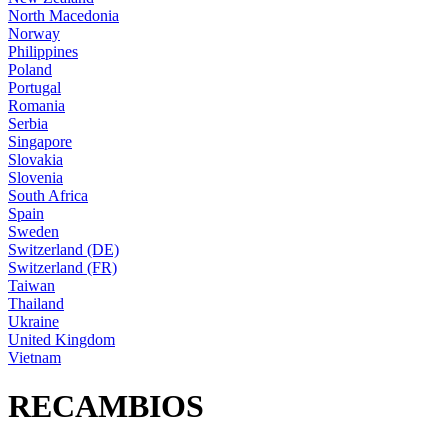
North Macedonia
Norway
Philippines
Poland
Portugal
Romania
Serbia
Singapore
Slovakia
Slovenia
South Africa
Spain
Sweden
Switzerland (DE)
Switzerland (FR)
Taiwan
Thailand
Ukraine
United Kingdom
Vietnam
RECAMBIOS