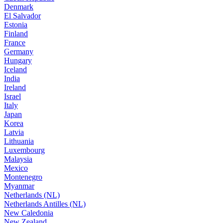
Denmark
El Salvador
Estonia
Finland
France
Germany
Hungary
Iceland
India
Ireland
Israel
Italy
Japan
Korea
Latvia
Lithuania
Luxembourg
Malaysia
Mexico
Montenegro
Myanmar
Netherlands (NL)
Netherlands Antilles (NL)
New Caledonia
New Zealand