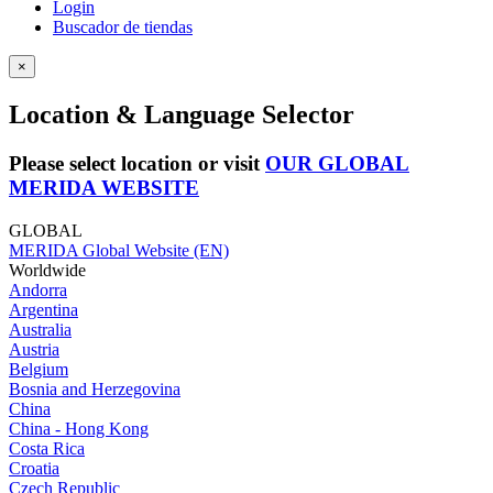
Login
Buscador de tiendas
×
Location & Language Selector
Please select location or visit
OUR GLOBAL
MERIDA WEBSITE
GLOBAL
MERIDA Global Website (EN)
Worldwide
Andorra
Argentina
Australia
Austria
Belgium
Bosnia and Herzegovina
China
China - Hong Kong
Costa Rica
Croatia
Czech Republic