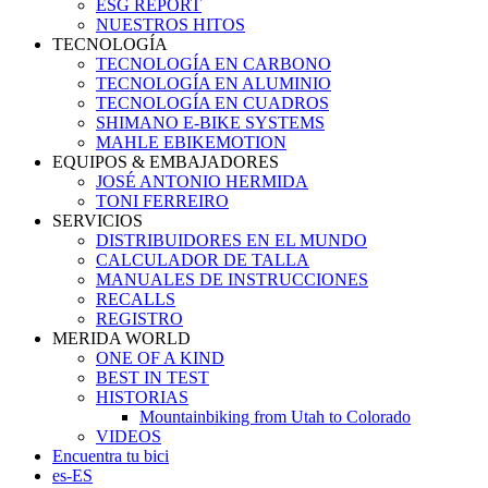
ESG REPORT
NUESTROS HITOS
TECNOLOGÍA
TECNOLOGÍA EN CARBONO
TECNOLOGÍA EN ALUMINIO
TECNOLOGÍA EN CUADROS
SHIMANO E-BIKE SYSTEMS
MAHLE EBIKEMOTION
EQUIPOS & EMBAJADORES
JOSÉ ANTONIO HERMIDA
TONI FERREIRO
SERVICIOS
DISTRIBUIDORES EN EL MUNDO
CALCULADOR DE TALLA
MANUALES DE INSTRUCCIONES
RECALLS
REGISTRO
MERIDA WORLD
ONE OF A KIND
BEST IN TEST
HISTORIAS
Mountainbiking from Utah to Colorado
VIDEOS
Encuentra tu bici
es-ES