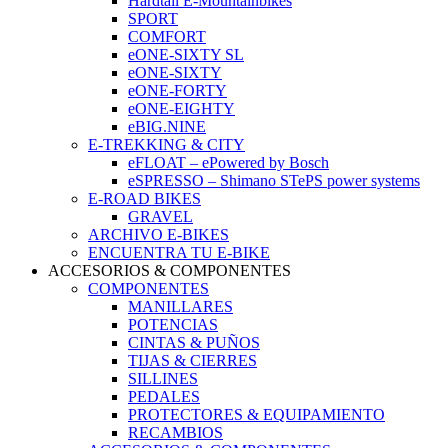
Hardtail E-Mountainbikes
SPORT
COMFORT
eONE-SIXTY SL
eONE-SIXTY
eONE-FORTY
eONE-EIGHTY
eBIG.NINE
E-TREKKING & CITY
eFLOAT – ePowered by Bosch
eSPRESSO – Shimano STePS power systems
E-ROAD BIKES
GRAVEL
ARCHIVO E-BIKES
ENCUENTRA TU E-BIKE
ACCESORIOS & COMPONENTES
COMPONENTES
MANILLARES
POTENCIAS
CINTAS & PUÑOS
TIJAS & CIERRES
SILLINES
PEDALES
PROTECTORES & EQUIPAMIENTO
RECAMBIOS