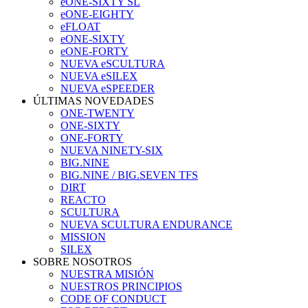
eONE-SIXTY SL
eONE-EIGHTY
eFLOAT
eONE-SIXTY
eONE-FORTY
NUEVA eSCULTURA
NUEVA eSILEX
NUEVA eSPEEDER
ÚLTIMAS NOVEDADES
ONE-TWENTY
ONE-SIXTY
ONE-FORTY
NUEVA NINETY-SIX
BIG.NINE
BIG.NINE / BIG.SEVEN TFS
DIRT
REACTO
SCULTURA
NUEVA SCULTURA ENDURANCE
MISSION
SILEX
SOBRE NOSOTROS
NUESTRA MISIÓN
NUESTROS PRINCIPIOS
CODE OF CONDUCT