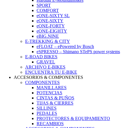
Hardtail E-Mountainbikes
SPORT
COMFORT
eONE-SIXTY SL
eONE-SIXTY
eONE-FORTY
eONE-EIGHTY
eBIG.NINE
E-TREKKING & CITY
eFLOAT – ePowered by Bosch
eSPRESSO – Shimano STePS power systems
E-ROAD BIKES
GRAVEL
ARCHIVO E-BIKES
ENCUENTRA TU E-BIKE
ACCESORIOS & COMPONENTES
COMPONENTES
MANILLARES
POTENCIAS
CINTAS & PUÑOS
TIJAS & CIERRES
SILLINES
PEDALES
PROTECTORES & EQUIPAMIENTO
RECAMBIOS