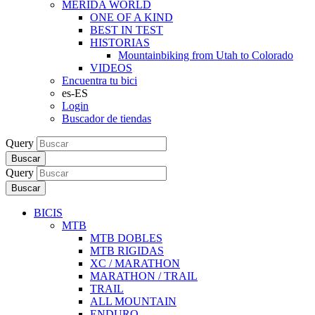
MERIDA WORLD
ONE OF A KIND
BEST IN TEST
HISTORIAS
Mountainbiking from Utah to Colorado
VIDEOS
Encuentra tu bici
es-ES
Login
Buscador de tiendas
Query
Buscar
Query
Buscar
BICIS
MTB
MTB DOBLES
MTB RIGIDAS
XC / MARATHON
MARATHON / TRAIL
TRAIL
ALL MOUNTAIN
ENDURO