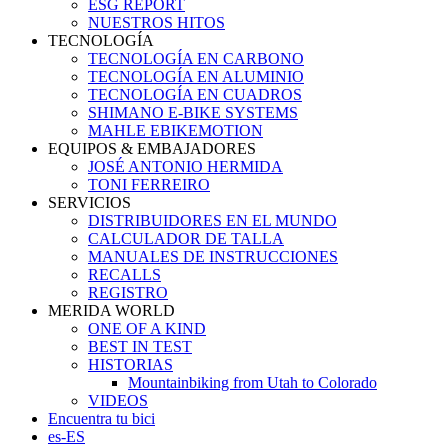
ESG REPORT
NUESTROS HITOS
TECNOLOGÍA
TECNOLOGÍA EN CARBONO
TECNOLOGÍA EN ALUMINIO
TECNOLOGÍA EN CUADROS
SHIMANO E-BIKE SYSTEMS
MAHLE EBIKEMOTION
EQUIPOS & EMBAJADORES
JOSÉ ANTONIO HERMIDA
TONI FERREIRO
SERVICIOS
DISTRIBUIDORES EN EL MUNDO
CALCULADOR DE TALLA
MANUALES DE INSTRUCCIONES
RECALLS
REGISTRO
MERIDA WORLD
ONE OF A KIND
BEST IN TEST
HISTORIAS
Mountainbiking from Utah to Colorado
VIDEOS
Encuentra tu bici
es-ES