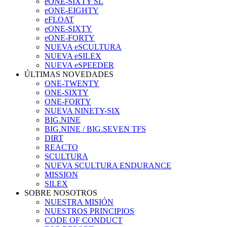
eONE-SIXTY SL
eONE-EIGHTY
eFLOAT
eONE-SIXTY
eONE-FORTY
NUEVA eSCULTURA
NUEVA eSILEX
NUEVA eSPEEDER
ÚLTIMAS NOVEDADES
ONE-TWENTY
ONE-SIXTY
ONE-FORTY
NUEVA NINETY-SIX
BIG.NINE
BIG.NINE / BIG.SEVEN TFS
DIRT
REACTO
SCULTURA
NUEVA SCULTURA ENDURANCE
MISSION
SILEX
SOBRE NOSOTROS
NUESTRA MISIÓN
NUESTROS PRINCIPIOS
CODE OF CONDUCT