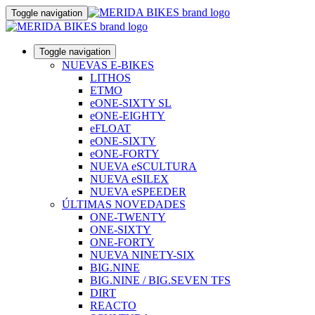
Toggle navigation
Toggle navigation
NUEVAS E-BIKES
LITHOS
ETMO
eONE-SIXTY SL
eONE-EIGHTY
eFLOAT
eONE-SIXTY
eONE-FORTY
NUEVA eSCULTURA
NUEVA eSILEX
NUEVA eSPEEDER
ÚLTIMAS NOVEDADES
ONE-TWENTY
ONE-SIXTY
ONE-FORTY
NUEVA NINETY-SIX
BIG.NINE
BIG.NINE / BIG.SEVEN TFS
DIRT
REACTO