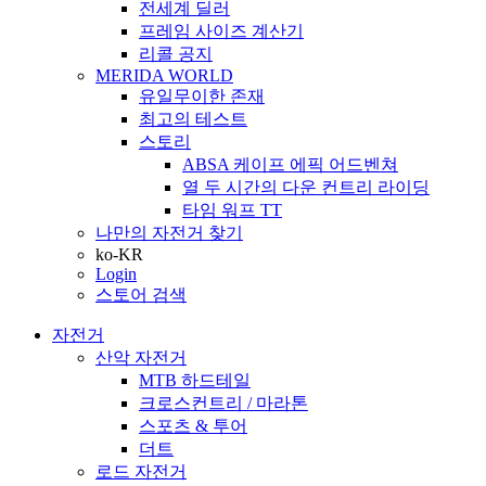
전세계 딜러
프레임 사이즈 계산기
리콜 공지
MERIDA WORLD
유일무이한 존재
최고의 테스트
스토리
ABSA 케이프 에픽 어드벤쳐
열 두 시간의 다운 컨트리 라이딩
타임 워프 TT
나만의 자전거 찾기
ko-KR
Login
스토어 검색
자전거
산악 자전거
MTB 하드테일
크로스컨트리 / 마라톤
스포츠 & 투어
더트
로드 자전거