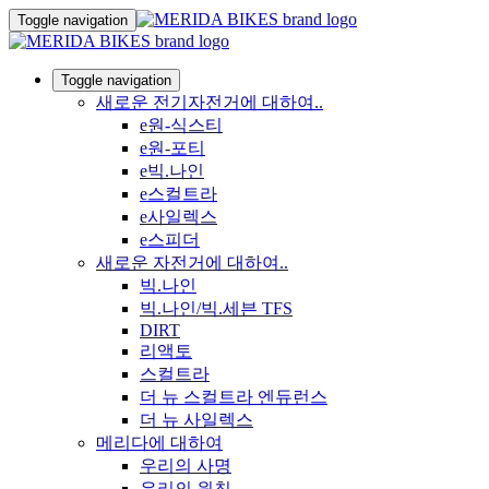
Toggle navigation
Toggle navigation
새로운 전기자전거에 대하여..
e원-식스티
e원-포티
e빅.나인
e스컬트라
e사일렉스
e스피더
새로운 자전거에 대하여..
빅.나인
빅.나인/빅.세븐 TFS
DIRT
리액토
스컬트라
더 뉴 스컬트라 엔듀런스
더 뉴 사일렉스
메리다에 대하여
우리의 사명
우리의 원칙