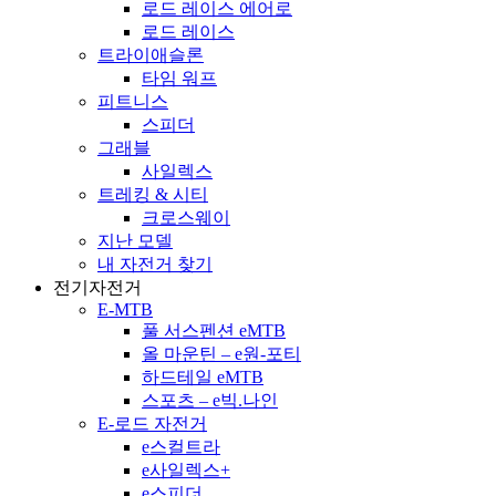
로드 레이스 에어로
로드 레이스
트라이애슬론
타임 워프
피트니스
스피더
그래블
사일렉스
트레킹 & 시티
크로스웨이
지난 모델
내 자전거 찾기
전기자전거
E-MTB
풀 서스펜션 eMTB
올 마운틴 – e원-포티
하드테일 eMTB
스포츠 – e빅.나인
E-로드 자전거
e스컬트라
e사일렉스+
e스피더