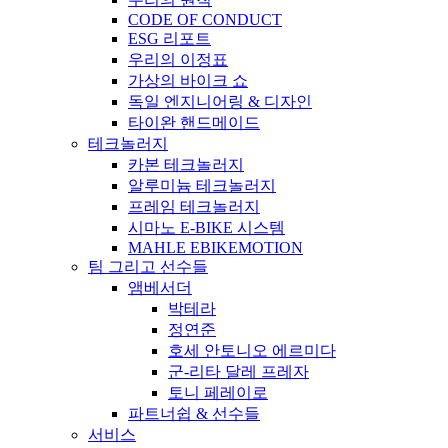
CODE OF CONDUCT
ESG 리포트
우리의 이정표
가상의 바이크 쇼
독일 엔지니어링 & 디자인
타이완 핸드메이드
테크놀러지
카본 테크놀러지
알루미늄 테크놀러지
프레임 테크놀러지
시마노 E-BIKE 시스템
MAHLE EBIKEMOTION
팀 그리고 선수들
앰베서더
박테라
정연준
호세 안토니오 에르미다
군-리타 달레 프레자
토니 페레이로
파트너쉽 & 선수들
서비스