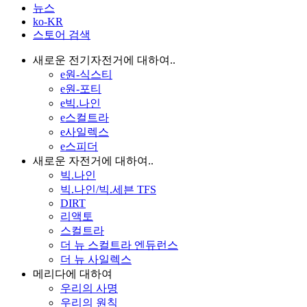
뉴스
ko-KR
스토어 검색
새로운 전기자전거에 대하여..
e원-식스티
e원-포티
e빅.나인
e스컬트라
e사일렉스
e스피더
새로운 자전거에 대하여..
빅.나인
빅.나인/빅.세븐 TFS
DIRT
리액토
스컬트라
더 뉴 스컬트라 엔듀런스
더 뉴 사일렉스
메리다에 대하여
우리의 사명
우리의 원칙