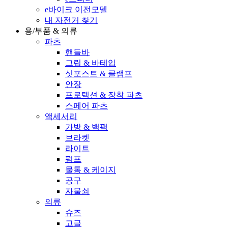
e바이크 이전모델
내 자전거 찾기
용/부품 & 의류
파츠
핸들바
그립 & 바테입
싯포스트 & 클램프
안장
프로텍션 & 장착 파츠
스페어 파츠
액세서리
가방 & 백팩
브라켓
라이트
펌프
물통 & 케이지
공구
자물쇠
의류
슈즈
고글