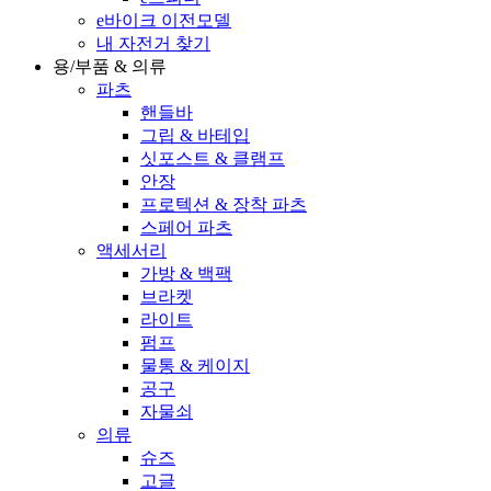
e바이크 이전모델
내 자전거 찾기
용/부품 & 의류
파츠
핸들바
그립 & 바테입
싯포스트 & 클램프
안장
프로텍션 & 장착 파츠
스페어 파츠
액세서리
가방 & 백팩
브라켓
라이트
펌프
물통 & 케이지
공구
자물쇠
의류
슈즈
고글