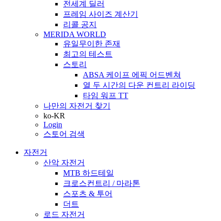
전세계 딜러
프레임 사이즈 계산기
리콜 공지
MERIDA WORLD
유일무이한 존재
최고의 테스트
스토리
ABSA 케이프 에픽 어드벤쳐
열 두 시간의 다운 컨트리 라이딩
타임 워프 TT
나만의 자전거 찾기
ko-KR
Login
스토어 검색
자전거
산악 자전거
MTB 하드테일
크로스컨트리 / 마라톤
스포츠 & 투어
더트
로드 자전거