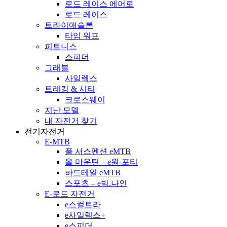
로드 레이스 에어로
로드 레이스
트라이애슬론
타임 워프
피트니스
스피더
그래블
사일렉스
트레킹 & 시티
크로스웨이
지난 모델
내 자전거 찾기
전기자전거
E-MTB
풀 서스펜션 eMTB
올 마운틴 – e원-포티
하드테일 eMTB
스포츠 – e빅.나인
E-로드 자전거
e스컬트라
e사일렉스+
e스피더