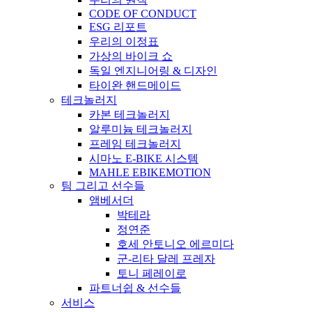
CODE OF CONDUCT
ESG 리포트
우리의 이정표
가상의 바이크 쇼
독일 엔지니어링 & 디자인
타이완 핸드메이드
테크놀러지
카본 테크놀러지
알루미늄 테크놀러지
프레임 테크놀러지
시마노 E-BIKE 시스템
MAHLE EBIKEMOTION
팀 그리고 선수들
앰베서더
박테라
정연준
호세 안토니오 에르미다
군-리타 달레 프레자
토니 페레이로
파트너쉽 & 선수들
서비스