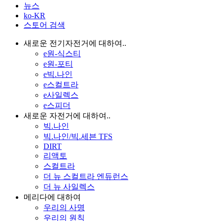
뉴스
ko-KR
스토어 검색
새로운 전기자전거에 대하여..
e원-식스티
e원-포티
e빅.나인
e스컬트라
e사일렉스
e스피더
새로운 자전거에 대하여..
빅.나인
빅.나인/빅.세븐 TFS
DIRT
리액토
스컬트라
더 뉴 스컬트라 엔듀런스
더 뉴 사일렉스
메리다에 대하여
우리의 사명
우리의 원칙