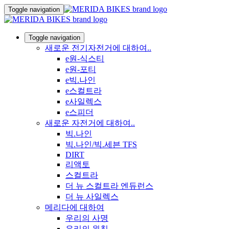
Toggle navigation
Toggle navigation
새로운 전기자전거에 대하여..
e원-식스티
e원-포티
e빅.나인
e스컬트라
e사일렉스
e스피더
새로운 자전거에 대하여..
빅.나인
빅.나인/빅.세븐 TFS
DIRT
리액토
스컬트라
더 뉴 스컬트라 엔듀런스
더 뉴 사일렉스
메리다에 대하여
우리의 사명
우리의 원칙