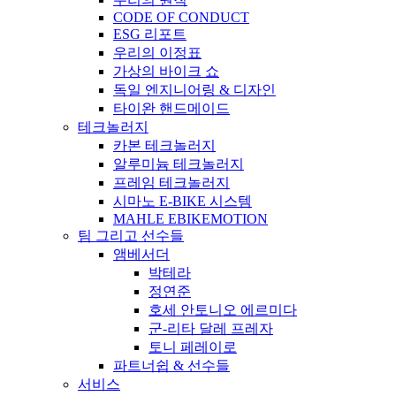
CODE OF CONDUCT
ESG 리포트
우리의 이정표
가상의 바이크 쇼
독일 엔지니어링 & 디자인
타이완 핸드메이드
테크놀러지
카본 테크놀러지
알루미늄 테크놀러지
프레임 테크놀러지
시마노 E-BIKE 시스템
MAHLE EBIKEMOTION
팀 그리고 선수들
앰베서더
박테라
정연준
호세 안토니오 에르미다
군-리타 달레 프레자
토니 페레이로
파트너쉽 & 선수들
서비스