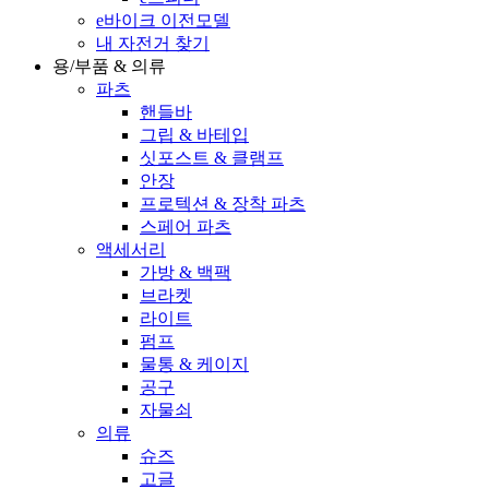
e바이크 이전모델
내 자전거 찾기
용/부품 & 의류
파츠
핸들바
그립 & 바테입
싯포스트 & 클램프
안장
프로텍션 & 장착 파츠
스페어 파츠
액세서리
가방 & 백팩
브라켓
라이트
펌프
물통 & 케이지
공구
자물쇠
의류
슈즈
고글