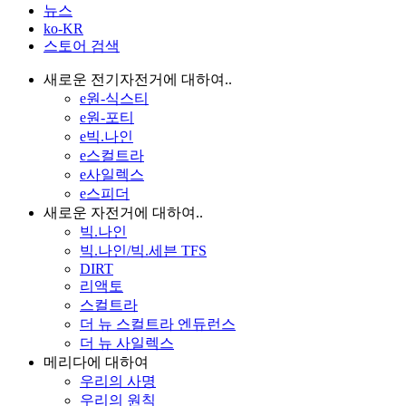
뉴스
ko-KR
스토어 검색
새로운 전기자전거에 대하여..
e원-식스티
e원-포티
e빅.나인
e스컬트라
e사일렉스
e스피더
새로운 자전거에 대하여..
빅.나인
빅.나인/빅.세븐 TFS
DIRT
리액토
스컬트라
더 뉴 스컬트라 엔듀런스
더 뉴 사일렉스
메리다에 대하여
우리의 사명
우리의 원칙