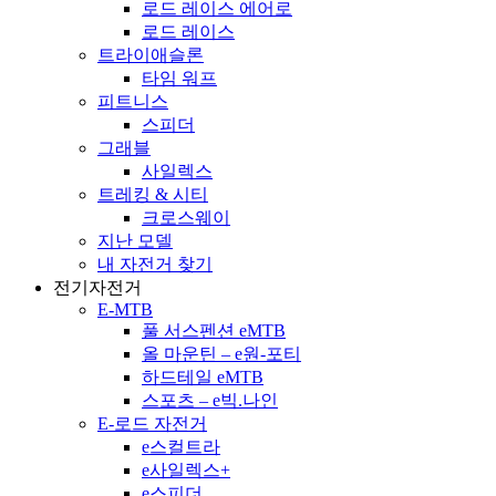
로드 레이스 에어로
로드 레이스
트라이애슬론
타임 워프
피트니스
스피더
그래블
사일렉스
트레킹 & 시티
크로스웨이
지난 모델
내 자전거 찾기
전기자전거
E-MTB
풀 서스펜션 eMTB
올 마운틴 – e원-포티
하드테일 eMTB
스포츠 – e빅.나인
E-로드 자전거
e스컬트라
e사일렉스+
e스피더