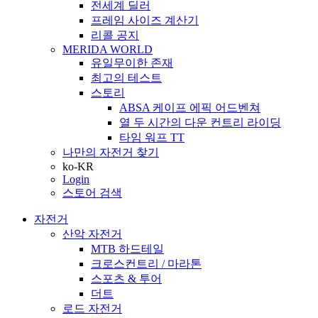
전세계 딜러
프레임 사이즈 계산기
리콜 공지
MERIDA WORLD
유일무이한 존재
최고의 테스트
스토리
ABSA 케이프 에픽 어드벤쳐
열 두 시간의 다운 컨트리 라이딩
타임 워프 TT
나만의 자전거 찾기
ko-KR
Login
스토어 검색
자전거
산악 자전거
MTB 하드테일
크로스컨트리 / 마라톤
스포츠 & 투어
더트
로드 자전거