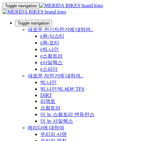
Toggle navigation
Toggle navigation
새로운 전기자전거에 대하여..
e원-식스티
e원-포티
e빅.나인
e스컬트라
e사일렉스
e스피더
새로운 자전거에 대하여..
빅.나인
빅.나인/빅.세븐 TFS
DIRT
리액토
스컬트라
더 뉴 스컬트라 엔듀런스
더 뉴 사일렉스
메리다에 대하여
우리의 사명
우리의 원칙