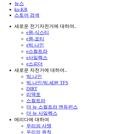
뉴스
ko-KR
스토어 검색
새로운 전기자전거에 대하여..
e원-식스티
e원-포티
e빅.나인
e스컬트라
e사일렉스
e스피더
새로운 자전거에 대하여..
빅.나인
빅.나인/빅.세븐 TFS
DIRT
리액토
스컬트라
더 뉴 스컬트라 엔듀런스
더 뉴 사일렉스
메리다에 대하여
우리의 사명
우리의 원칙