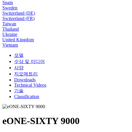
Spain
Sweden
Switzerland (DE)
Switzerland (FR)
Taiwan
Thailand
Ukraine
United Kingdom
Vietnam
모델
수상 및 미디어
사양
지오메트리
Downloads
Technical Videos
기술
Classification
eONE-SIXTY 9000