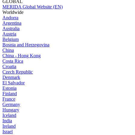
GLOBAL
MERIDA Global Website (EN)
Worldwide
Andorra
Argentina
Australia
Austria
Belgium
Bosnia and Herzegovina
China
China - Hong Kong
Costa Rica
Croatia
Czech Republic
Denmark
El Salvador
Estonia
Finland
France
Germany
Hungary
Iceland
India
Ireland
Israel