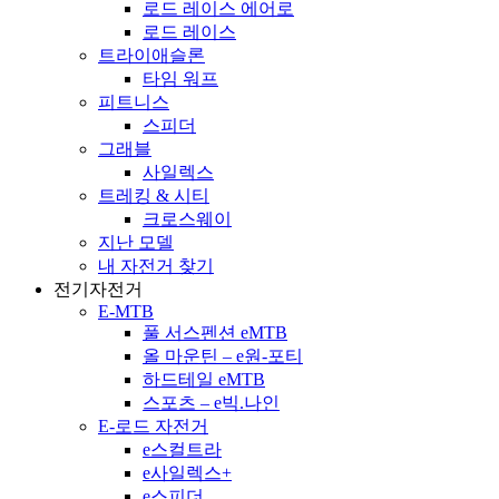
로드 레이스 에어로
로드 레이스
트라이애슬론
타임 워프
피트니스
스피더
그래블
사일렉스
트레킹 & 시티
크로스웨이
지난 모델
내 자전거 찾기
전기자전거
E-MTB
풀 서스펜션 eMTB
올 마운틴 – e원-포티
하드테일 eMTB
스포츠 – e빅.나인
E-로드 자전거
e스컬트라
e사일렉스+
e스피더