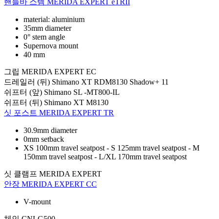
핸들바 스템
MERIDA EXPERT eTRII
material: aluminium
35mm diameter
0° stem angle
Supernova mount
40 mm
그립
MERIDA EXPERT EC
드레일러 (뒤)
Shimano XT RDM8130 Shadow+ 11
쉬프터 (앞)
Shimano SL -MT800-IL
쉬프터 (뒤)
Shimano XT M8130
싯 포스트
MERIDA EXPERT TR
30.9mm diameter
0mm setback
XS 100mm travel seatpost - S 125mm travel seatpost - M
150mm travel seatpost - L/XL 170mm travel seatpost
싯 클램프
MERIDA EXPERT
안장
MERIDA EXPERT CC
V-mount
체인
CNLG500