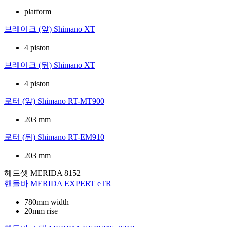
platform
브레이크 (앞)
Shimano XT
4 piston
브레이크 (뒤)
Shimano XT
4 piston
로터 (앞)
Shimano RT-MT900
203 mm
로터 (뒤)
Shimano RT-EM910
203 mm
헤드셋
MERIDA 8152
핸들바
MERIDA EXPERT eTR
780mm width
20mm rise