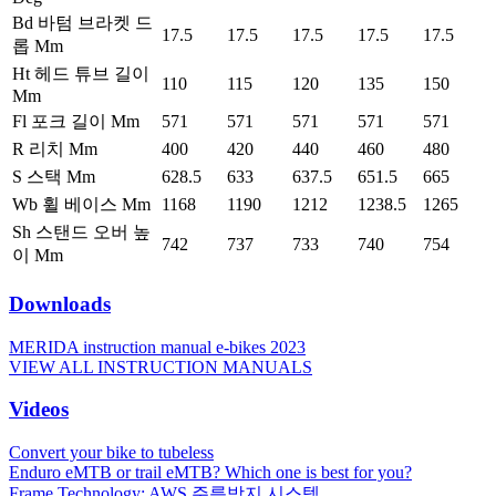
Bd 바텀 브라켓 드
17.5
17.5
17.5
17.5
17.5
롭 Mm
Ht 헤드 튜브 길이
110
115
120
135
150
Mm
Fl 포크 길이 Mm
571
571
571
571
571
R 리치 Mm
400
420
440
460
480
S 스택 Mm
628.5
633
637.5
651.5
665
Wb 휠 베이스 Mm
1168
1190
1212
1238.5
1265
Sh 스탠드 오버 높
742
737
733
740
754
이 Mm
Downloads
MERIDA instruction manual e-bikes 2023
VIEW ALL INSTRUCTION MANUALS
Videos
Convert your bike to tubeless
Enduro eMTB or trail eMTB? Which one is best for you?
Frame Technology: AWS 주름방지 시스템