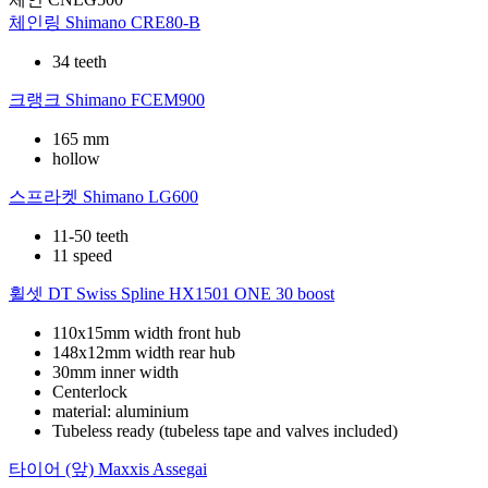
체인링
Shimano CRE80-B
34 teeth
크랭크
Shimano FCEM900
165 mm
hollow
스프라켓
Shimano LG600
11-50 teeth
11 speed
휠셋
DT Swiss Spline HX1501 ONE 30 boost
110x15mm width front hub
148x12mm width rear hub
30mm inner width
Centerlock
material: aluminium
Tubeless ready (tubeless tape and valves included)
타이어 (앞)
Maxxis Assegai