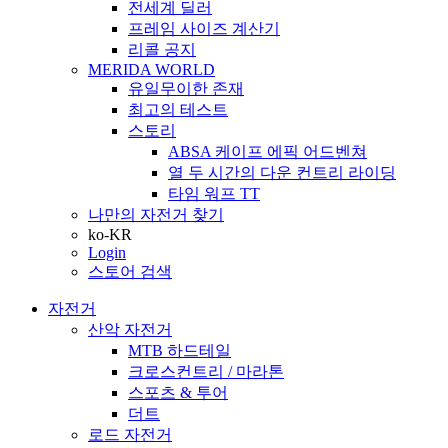
전세계 딜러
프레임 사이즈 계산기
리콜 공지
MERIDA WORLD
유일무이한 존재
최고의 테스트
스토리
ABSA 케이프 에픽 어드벤쳐
열 두 시간의 다운 컨트리 라이딩
타임 워프 TT
나만의 자전거 찾기
ko-KR
Login
스토어 검색
자전거
산악 자전거
MTB 하드테일
크로스컨트리 / 마라톤
스포츠 & 투어
더트
로드 자전거