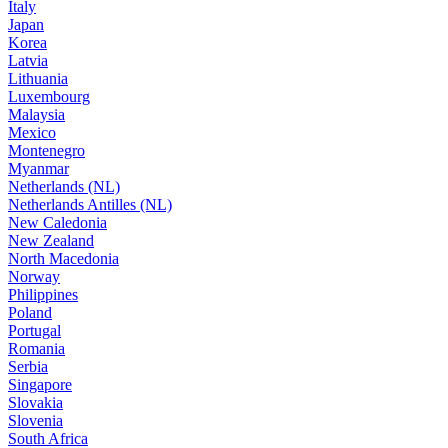
Italy
Japan
Korea
Latvia
Lithuania
Luxembourg
Malaysia
Mexico
Montenegro
Myanmar
Netherlands (NL)
Netherlands Antilles (NL)
New Caledonia
New Zealand
North Macedonia
Norway
Philippines
Poland
Portugal
Romania
Serbia
Singapore
Slovakia
Slovenia
South Africa