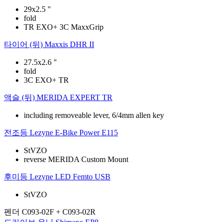
29x2.5 "
fold
TR EXO+ 3C MaxxGrip
타이어 (뒤)
Maxxis DHR II
27.5x2.6 "
fold
3C EXO+ TR
액슬 (뒤)
MERIDA EXPERT TR
including removeable lever, 6/4mm allen key
전조등
Lezyne E-Bike Power E115
StVZO
reverse MERIDA Custom Mount
후미등
Lezyne LED Femto USB
StVZO
펜더
C093-02F + C093-02R