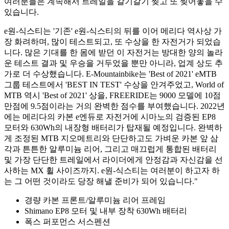
여러분들은 계속해서 트레일을 갈기갈기 찢고 또 찢어놓을 수
있습니다.
e원-식스티는 '기존' e원-식스티의 뒤를 이어 메리다 역사상 가
장 화려하며, 많이 테스트되고, 또 수상을 한 자전거가 되었습
니다. 많은 기대를 한 몸에 받던 이 자전거는 방대한 양의 놀라
운 테스트 결과 및 우승을 거두었을 뿐만 아니라, 업계 상도 추
가로 더 수상했습니다. E-Mountainbike는 'Best of 2021' eMTB
그룹 테스트에서 'BEST IN TEST' 수상을 안겨주었고, World of
MTB 역시 'Best of 2021' 상을, FREERIDE는 9000 모델에 10점
만점에 9.5점이라는 거의 완벽한 점수를 부여했습니다. 2022년
에는 메리다의 카본 e엔듀로 자전거에 시마노의 검증된 EP8
모터와 630Wh의 내장형 배터리가 탑재될 예정입니다. 완벽하
게 조정된 MTB 지오메트리와 단단하고도 가벼운 카본 앞 삼
각과 튼튼한 알루미늄 리어, 그리고 매끄럽게 통합된 배터리
및 가장 단단한 트레일에서 라이더에게 안정감과 자신감을 선
사하는 MX 휠 사이즈까지. e원-식스티는 여러분이 하고자 하
는 그 어떤 것이라도 당장 해낼 준비가 되어 있습니다."
경량 카본 프론트/알루미늄 리어 프레임
Shimano EP8 모터 및 내부 장착 630Wh 배터리
폭스 퍼포먼스 서스펜션