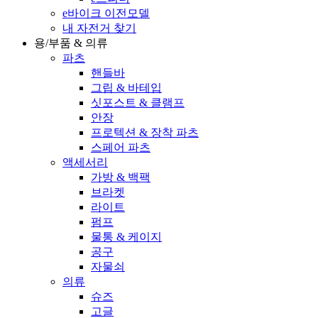
e바이크 이전모델
내 자전거 찾기
용/부품 & 의류
파츠
핸들바
그립 & 바테입
싯포스트 & 클램프
안장
프로텍션 & 장착 파츠
스페어 파츠
액세서리
가방 & 백팩
브라켓
라이트
펌프
물통 & 케이지
공구
자물쇠
의류
슈즈
고글