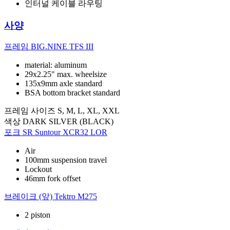
인터널 케이블 라우팅
사양
프레임
BIG.NINE TFS III
material: aluminum
29x2.25" max. wheelsize
135x9mm axle standard
BSA bottom bracket standard
프레임 사이즈
S, M, L, XL, XXL
색상
DARK SILVER (BLACK)
포크
SR Suntour XCR32 LOR
Air
100mm suspension travel
Lockout
46mm fork offset
브레이크 (앞)
Tektro M275
2 piston