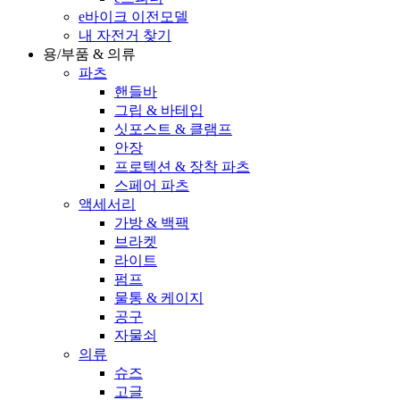
e바이크 이전모델
내 자전거 찾기
용/부품 & 의류
파츠
핸들바
그립 & 바테입
싯포스트 & 클램프
안장
프로텍션 & 장착 파츠
스페어 파츠
액세서리
가방 & 백팩
브라켓
라이트
펌프
물통 & 케이지
공구
자물쇠
의류
슈즈
고글