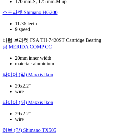
170 mm-S, 175 mm-M up
스프라켓
Shimano HG200
11-36 teeth
9 speed
바텀 브라켓
FSA TH-7420ST Cartridge Bearing
림
MERIDA COMP CC
20mm inner width
material: aluminium
타이어 (앞)
Maxxis Ikon
29x2.2"
wire
타이어 (뒤)
Maxxis Ikon
29x2.2"
wire
허브 (앞)
Shimano TX505