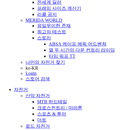
전세계 딜러
프레임 사이즈 계산기
리콜 공지
MERIDA WORLD
유일무이한 존재
최고의 테스트
스토리
ABSA 케이프 에픽 어드벤쳐
열 두 시간의 다운 컨트리 라이딩
타임 워프 TT
나만의 자전거 찾기
ko-KR
Login
스토어 검색
자전거
산악 자전거
MTB 하드테일
크로스컨트리 / 마라톤
스포츠 & 투어
더트
로드 자전거