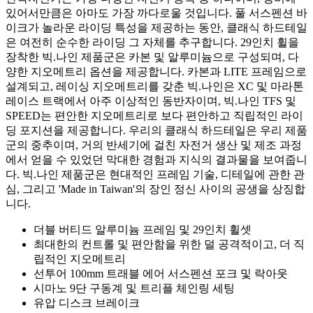
있어서만큼은 아마도 가장 까다로울 것입니다. 풀 서스펜션 바
이크가 놀라운 라이딩 특성을 제공하는 동안, 클래식 하드테일
은 여전히 순수한 라이딩 그 자체를 추구합니다. 29인치 휠을
장착한 빅.나인 제품군은 카본 및 알루미늄으로 구성되며, 다
양한 지오메트리 옵션을 제공합니다. 카본과 LITE 프레임으로
설계되고, 레이싱 지오메트리를 갖춘 빅.나인은 XC 및 마라톤
레이스 트랙에서 아주 이상적인 동반자이며, 빅.나인 TFS 및
SPEED는 편안한 지오메트리로 보다 편안하고 직립적인 라이
딩 포지션을 제공합니다. 우리의 클래식 하드테일은 우리 제품
군의 중추이며, 거의 반세기에 걸친 자전거 생산 및 제조 과정
에서 얻을 수 있었던 막대한 경험과 지식의 결과물을 보여줍니
다. 빅.나인 제품군은 현대적인 프레임 기술, 디테일에 관한 관
심, 그리고 'Made in Taiwan'의 장인 정신 사이의 공생을 상징합
니다.
더블 버티드 알루미늄 프레임 및 29인치 휠셋
최대한의 컨트롤 및 편안함을 위한 덜 공격적이고, 더 직
립적인 지오메트리
선투어 100mm 트래블 에어 서스펜션 포크 및 락아웃
시마노 9단 구동계 및 트리플 체인링 세팅
유압 디스크 브레이크