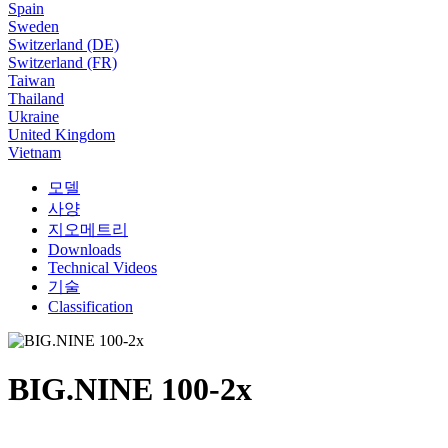
Spain
Sweden
Switzerland (DE)
Switzerland (FR)
Taiwan
Thailand
Ukraine
United Kingdom
Vietnam
모델
사양
지오메트리
Downloads
Technical Videos
기술
Classification
BIG.NINE 100-2x