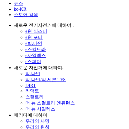
뉴스
ko-KR
스토어 검색
새로운 전기자전거에 대하여..
e원-식스티
e원-포티
e빅.나인
e스컬트라
e사일렉스
e스피더
새로운 자전거에 대하여..
빅.나인
빅.나인/빅.세븐 TFS
DIRT
리액토
스컬트라
더 뉴 스컬트라 엔듀런스
더 뉴 사일렉스
메리다에 대하여
우리의 사명
우리의 원칙