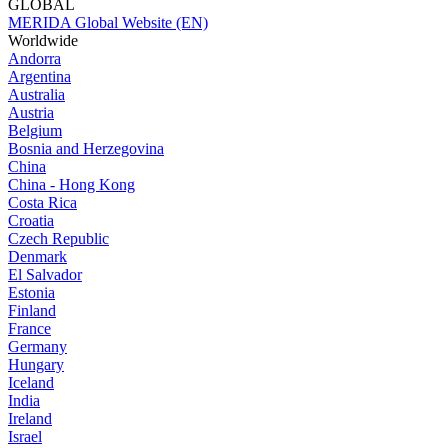
GLOBAL
MERIDA Global Website (EN)
Worldwide
Andorra
Argentina
Australia
Austria
Belgium
Bosnia and Herzegovina
China
China - Hong Kong
Costa Rica
Croatia
Czech Republic
Denmark
El Salvador
Estonia
Finland
France
Germany
Hungary
Iceland
India
Ireland
Israel