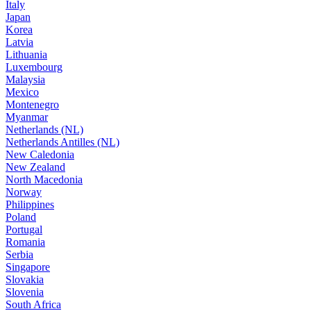
Italy
Japan
Korea
Latvia
Lithuania
Luxembourg
Malaysia
Mexico
Montenegro
Myanmar
Netherlands (NL)
Netherlands Antilles (NL)
New Caledonia
New Zealand
North Macedonia
Norway
Philippines
Poland
Portugal
Romania
Serbia
Singapore
Slovakia
Slovenia
South Africa