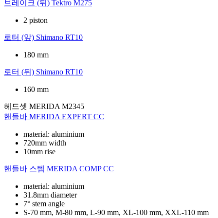
브레이크 (뒤)
Tektro M275
2 piston
로터 (앞)
Shimano RT10
180 mm
로터 (뒤)
Shimano RT10
160 mm
헤드셋
MERIDA M2345
핸들바
MERIDA EXPERT CC
material: aluminium
720mm width
10mm rise
핸들바 스템
MERIDA COMP CC
material: aluminium
31.8mm diameter
7° stem angle
S-70 mm, M-80 mm, L-90 mm, XL-100 mm, XXL-110 mm