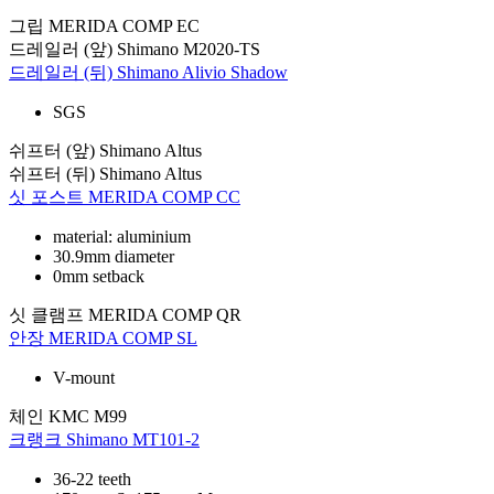
그립
MERIDA COMP EC
드레일러 (앞)
Shimano M2020-TS
드레일러 (뒤)
Shimano Alivio Shadow
SGS
쉬프터 (앞)
Shimano Altus
쉬프터 (뒤)
Shimano Altus
싯 포스트
MERIDA COMP CC
material: aluminium
30.9mm diameter
0mm setback
싯 클램프
MERIDA COMP QR
안장
MERIDA COMP SL
V-mount
체인
KMC M99
크랭크
Shimano MT101-2
36-22 teeth