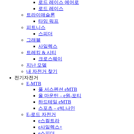
로드 레이스 에어로
로드 레이스
트라이애슬론
타임 워프
피트니스
스피더
그래블
사일렉스
트레킹 & 시티
크로스웨이
지난 모델
내 자전거 찾기
전기자전거
E-MTB
풀 서스펜션 eMTB
올 마운틴 – e원-포티
하드테일 eMTB
스포츠 – e빅.나인
E-로드 자전거
e스컬트라
e사일렉스+
e스피더