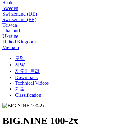
Spain
Sweden
Switzerland (DE)
Switzerland (FR)
Taiwan
Thailand
Ukraine
United Kingdom
Vietnam
모델
사양
지오메트리
Downloads
Technical Videos
기술
Classification
BIG.NINE 100-2x