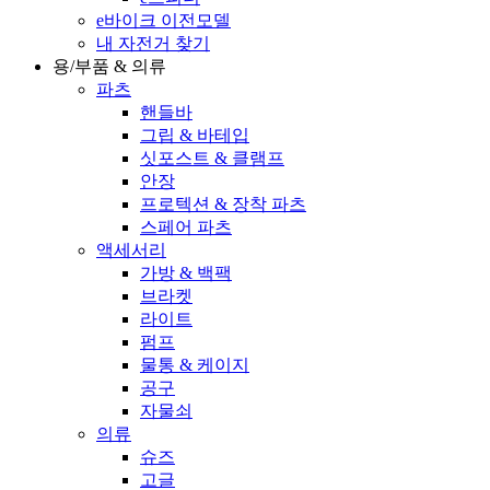
e바이크 이전모델
내 자전거 찾기
용/부품 & 의류
파츠
핸들바
그립 & 바테입
싯포스트 & 클램프
안장
프로텍션 & 장착 파츠
스페어 파츠
액세서리
가방 & 백팩
브라켓
라이트
펌프
물통 & 케이지
공구
자물쇠
의류
슈즈
고글