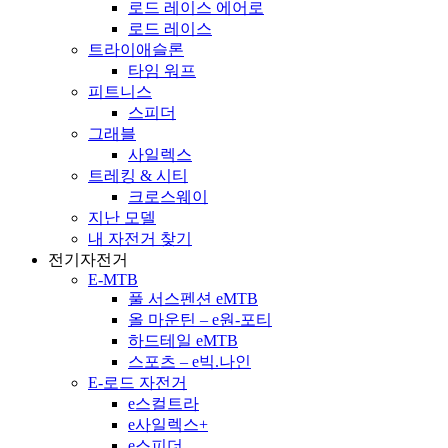
로드 레이스 에어로
로드 레이스
트라이애슬론
타임 워프
피트니스
스피더
그래블
사일렉스
트레킹 & 시티
크로스웨이
지난 모델
내 자전거 찾기
전기자전거
E-MTB
풀 서스펜션 eMTB
올 마운틴 – e원-포티
하드테일 eMTB
스포츠 – e빅.나인
E-로드 자전거
e스컬트라
e사일렉스+
e스피더