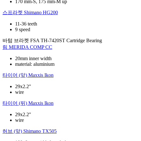
170 mm-S, 175 mm-M up
스프라켓
Shimano HG200
11-36 teeth
9 speed
바텀 브라켓
FSA TH-7420ST Cartridge Bearing
림
MERIDA COMP CC
20mm inner width
material: aluminium
타이어 (앞)
Maxxis Ikon
29x2.2"
wire
타이어 (뒤)
Maxxis Ikon
29x2.2"
wire
허브 (앞)
Shimano TX505