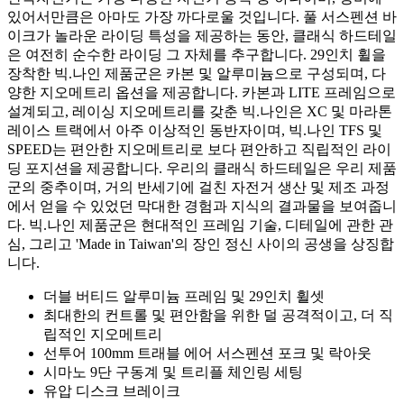
있어서만큼은 아마도 가장 까다로울 것입니다. 풀 서스펜션 바
이크가 놀라운 라이딩 특성을 제공하는 동안, 클래식 하드테일
은 여전히 순수한 라이딩 그 자체를 추구합니다. 29인치 휠을
장착한 빅.나인 제품군은 카본 및 알루미늄으로 구성되며, 다
양한 지오메트리 옵션을 제공합니다. 카본과 LITE 프레임으로
설계되고, 레이싱 지오메트리를 갖춘 빅.나인은 XC 및 마라톤
레이스 트랙에서 아주 이상적인 동반자이며, 빅.나인 TFS 및
SPEED는 편안한 지오메트리로 보다 편안하고 직립적인 라이
딩 포지션을 제공합니다. 우리의 클래식 하드테일은 우리 제품
군의 중추이며, 거의 반세기에 걸친 자전거 생산 및 제조 과정
에서 얻을 수 있었던 막대한 경험과 지식의 결과물을 보여줍니
다. 빅.나인 제품군은 현대적인 프레임 기술, 디테일에 관한 관
심, 그리고 'Made in Taiwan'의 장인 정신 사이의 공생을 상징합
니다.
더블 버티드 알루미늄 프레임 및 29인치 휠셋
최대한의 컨트롤 및 편안함을 위한 덜 공격적이고, 더 직
립적인 지오메트리
선투어 100mm 트래블 에어 서스펜션 포크 및 락아웃
시마노 9단 구동계 및 트리플 체인링 세팅
유압 디스크 브레이크