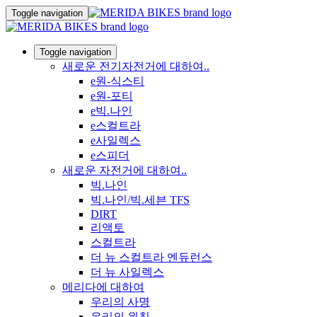
Toggle navigation
Toggle navigation
새로운 전기자전거에 대하여..
e원-식스티
e원-포티
e빅.나인
e스컬트라
e사일렉스
e스피더
새로운 자전거에 대하여..
빅.나인
빅.나인/빅.세븐 TFS
DIRT
리액토
스컬트라
더 뉴 스컬트라 엔듀런스
더 뉴 사일렉스
메리다에 대하여
우리의 사명
우리의 원칙