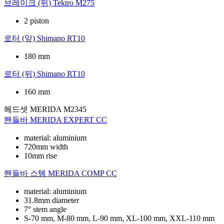
브레이크 (뒤)
Tektro M275
2 piston
로터 (앞)
Shimano RT10
180 mm
로터 (뒤)
Shimano RT10
160 mm
헤드셋
MERIDA M2345
핸들바
MERIDA EXPERT CC
material: aluminium
720mm width
10mm rise
핸들바 스템
MERIDA COMP CC
material: aluminium
31.8mm diameter
7° stem angle
S-70 mm, M-80 mm, L-90 mm, XL-100 mm, XXL-110 mm