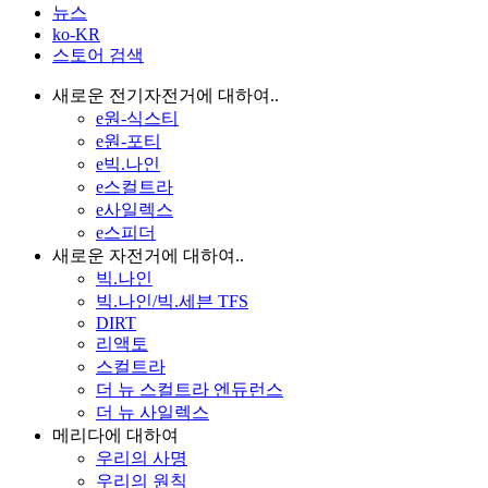
뉴스
ko-KR
스토어 검색
새로운 전기자전거에 대하여..
e원-식스티
e원-포티
e빅.나인
e스컬트라
e사일렉스
e스피더
새로운 자전거에 대하여..
빅.나인
빅.나인/빅.세븐 TFS
DIRT
리액토
스컬트라
더 뉴 스컬트라 엔듀런스
더 뉴 사일렉스
메리다에 대하여
우리의 사명
우리의 원칙