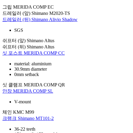
그립
MERIDA COMP EC
드레일러 (앞)
Shimano M2020-TS
드레일러 (뒤)
Shimano Alivio Shadow
SGS
쉬프터 (앞)
Shimano Altus
쉬프터 (뒤)
Shimano Altus
싯 포스트
MERIDA COMP CC
material: aluminium
30.9mm diameter
0mm setback
싯 클램프
MERIDA COMP QR
안장
MERIDA COMP SL
V-mount
체인
KMC M99
크랭크
Shimano MT101-2
36-22 teeth