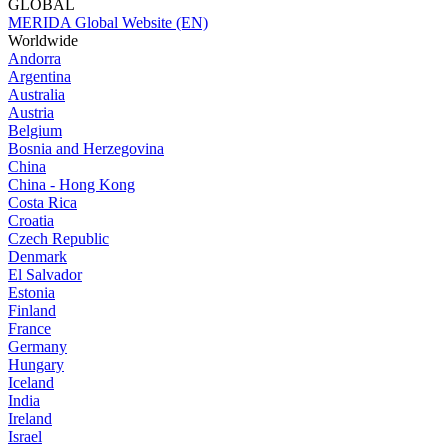
GLOBAL
MERIDA Global Website (EN)
Worldwide
Andorra
Argentina
Australia
Austria
Belgium
Bosnia and Herzegovina
China
China - Hong Kong
Costa Rica
Croatia
Czech Republic
Denmark
El Salvador
Estonia
Finland
France
Germany
Hungary
Iceland
India
Ireland
Israel