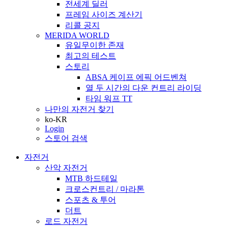
전세계 딜러
프레임 사이즈 계산기
리콜 공지
MERIDA WORLD
유일무이한 존재
최고의 테스트
스토리
ABSA 케이프 에픽 어드벤쳐
열 두 시간의 다운 컨트리 라이딩
타임 워프 TT
나만의 자전거 찾기
ko-KR
Login
스토어 검색
자전거
산악 자전거
MTB 하드테일
크로스컨트리 / 마라톤
스포츠 & 투어
더트
로드 자전거