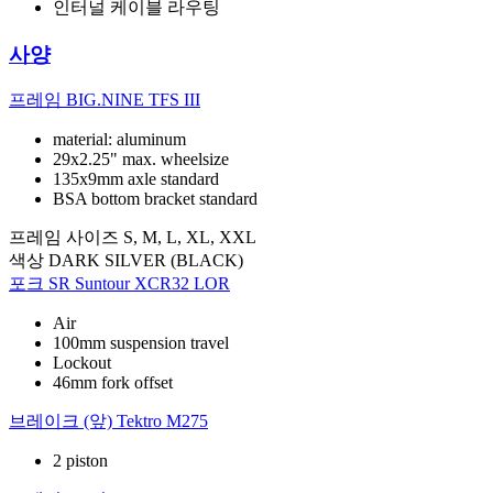
인터널 케이블 라우팅
사양
프레임
BIG.NINE TFS III
material: aluminum
29x2.25" max. wheelsize
135x9mm axle standard
BSA bottom bracket standard
프레임 사이즈
S, M, L, XL, XXL
색상
DARK SILVER (BLACK)
포크
SR Suntour XCR32 LOR
Air
100mm suspension travel
Lockout
46mm fork offset
브레이크 (앞)
Tektro M275
2 piston