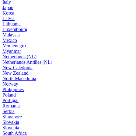
Italy
Japan
Korea
Latvia
Lithuania
Luxembourg
Malaysia
Mexico
Montenegro
Myanmar
Netherlands (NL)
Netherlands Antilles (NL)
New Caledonia
New Zealand
North Macedonia
Norway
Philippines
Poland
Portugal
Romania
Serbia
Singapore
Slovakia
Slovenia
South Africa