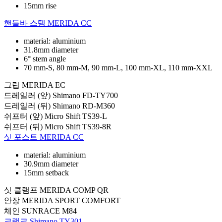
15mm rise
핸들바 스템
MERIDA CC
material: aluminium
31.8mm diameter
6° stem angle
70 mm-S, 80 mm-M, 90 mm-L, 100 mm-XL, 110 mm-XXL
그립
MERIDA EC
드레일러 (앞)
Shimano FD-TY700
드레일러 (뒤)
Shimano RD-M360
쉬프터 (앞)
Micro Shift TS39-L
쉬프터 (뒤)
Micro Shift TS39-8R
싯 포스트
MERIDA CC
material: aluminium
30.9mm diameter
15mm setback
싯 클램프
MERIDA COMP QR
안장
MERIDA SPORT COMFORT
체인
SUNRACE M84
크랭크
Shimano TY301