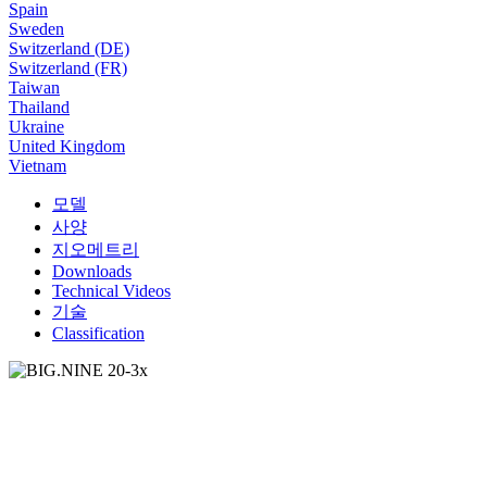
Spain
Sweden
Switzerland (DE)
Switzerland (FR)
Taiwan
Thailand
Ukraine
United Kingdom
Vietnam
모델
사양
지오메트리
Downloads
Technical Videos
기술
Classification