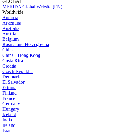
GLOBAL
MERIDA Global Website (EN)
Worldwide
Andorra
Argentina
Australia
Austria
Belgium
Bosnia and Herzegovina
China
China - Hong Kong
Costa Rica
Croatia
Czech Republic
Denmark
El Salvador
Estonia
Finland
France
Germany
Hungary
Iceland
India
Ireland
Israel