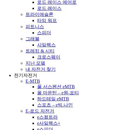
로드 레이스 에어로
로드 레이스
트라이애슬론
타임 워프
피트니스
스피더
그래블
사일렉스
트레킹 & 시티
크로스웨이
지난 모델
내 자전거 찾기
전기자전거
E-MTB
풀 서스펜션 eMTB
올 마운틴 – e원-포티
하드테일 eMTB
스포츠 – e빅.나인
E-로드 자전거
e스컬트라
e사일렉스+
e스피더