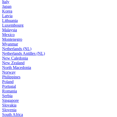
Italy
Japan
Korea
Latvia
Lithuania
Luxembourg
Malaysia
Mexico
Montenegro
Myanmar
Netherlands (NL)
Netherlands Antilles (NL)
New Caledonia
New Zealand
North Macedonia
Norway
Philippines
Poland
Portugal
Romania
Serbia
Singapore
Slovakia
Slovenia
South Africa