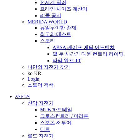
전세계 딜러
프레임 사이즈 계산기
리콜 공지
MERIDA WORLD
유일무이한 존재
최고의 테스트
스토리
ABSA 케이프 에픽 어드벤쳐
열 두 시간의 다운 컨트리 라이딩
타임 워프 TT
나만의 자전거 찾기
ko-KR
Login
스토어 검색
자전거
산악 자전거
MTB 하드테일
크로스컨트리 / 마라톤
스포츠 & 투어
더트
로드 자전거