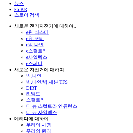
뉴스
ko-KR
스토어 검색
새로운 전기자전거에 대하여..
e원-식스티
e원-포티
e빅.나인
e스컬트라
e사일렉스
e스피더
새로운 자전거에 대하여..
빅.나인
빅.나인/빅.세븐 TFS
DIRT
리액토
스컬트라
더 뉴 스컬트라 엔듀런스
더 뉴 사일렉스
메리다에 대하여
우리의 사명
우리의 원칙