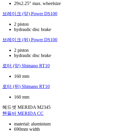
29x2.25" max. wheelsize
브레이크 (앞)
Power DS100
2 piston
hydraulic disc brake
브레이크 (뒤)
Power DS100
2 piston
hydraulic disc brake
로터 (앞)
Shimano RT10
160 mm
로터 (뒤)
Shimano RT10
160 mm
헤드셋
MERIDA M2345
핸들바
MERIDA CC
material: aluminium
690mm width