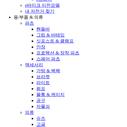
e바이크 이전모델
내 자전거 찾기
용/부품 & 의류
파츠
핸들바
그립 & 바테입
싯포스트 & 클램프
안장
프로텍션 & 장착 파츠
스페어 파츠
액세서리
가방 & 백팩
브라켓
라이트
펌프
물통 & 케이지
공구
자물쇠
의류
슈즈
고글