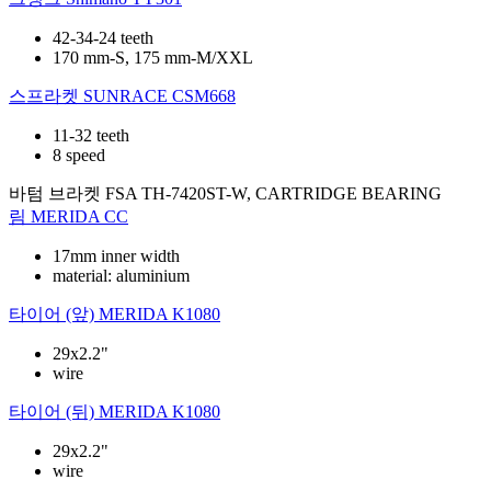
42-34-24 teeth
170 mm-S, 175 mm-M/XXL
스프라켓
SUNRACE CSM668
11-32 teeth
8 speed
바텀 브라켓
FSA TH-7420ST-W, CARTRIDGE BEARING
림
MERIDA CC
17mm inner width
material: aluminium
타이어 (앞)
MERIDA K1080
29x2.2"
wire
타이어 (뒤)
MERIDA K1080
29x2.2"
wire