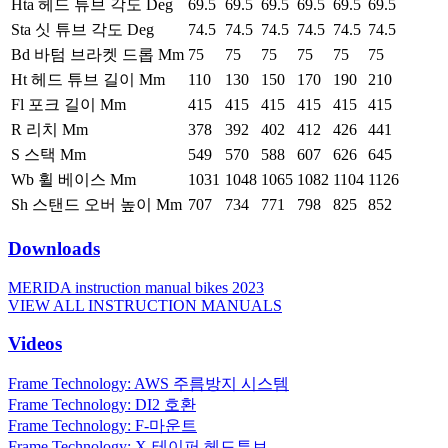
Hta 헤드 튜브 각도 Deg
69.5
69.5
69.5
69.5
69.5
69.5
Sta 싯 튜브 각도 Deg
74.5
74.5
74.5
74.5
74.5
74.5
Bd 바텀 브라켓 드롭 Mm
75
75
75
75
75
75
Ht 헤드 튜브 길이 Mm
110
130
150
170
190
210
Fl 포크 길이 Mm
415
415
415
415
415
415
R 리치 Mm
378
392
402
412
426
441
S 스택 Mm
549
570
588
607
626
645
Wb 휠 베이스 Mm
1031
1048
1065
1082
1104
1126
Sh 스탠드 오버 높이 Mm
707
734
771
798
825
852
Downloads
MERIDA instruction manual bikes 2023
VIEW ALL INSTRUCTION MANUALS
Videos
Frame Technology: AWS 주름방지 시스템
Frame Technology: DI2 호환
Frame Technology: F-마운트
Frame Technology: X-테이퍼 헤드튜브