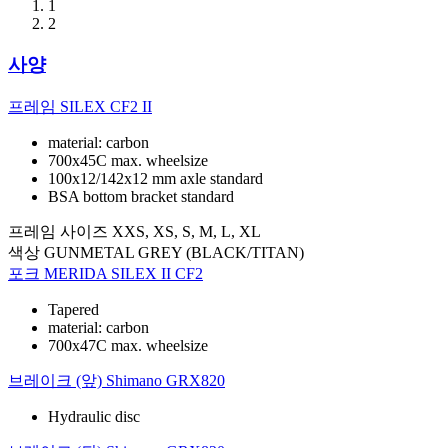
1
2
사양
프레임
SILEX CF2 II
material: carbon
700x45C max. wheelsize
100x12/142x12 mm axle standard
BSA bottom bracket standard
프레임 사이즈
XXS, XS, S, M, L, XL
색상
GUNMETAL GREY (BLACK/TITAN)
포크
MERIDA SILEX II CF2
Tapered
material: carbon
700x47C max. wheelsize
브레이크 (앞)
Shimano GRX820
Hydraulic disc