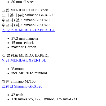
80 mm all sizes
그립
MERIDA ROAD Expert
드레일러 (뒤)
Shimano GRX822
쉬프터 (앞)
Shimano GRX820
쉬프터 (뒤)
Shimano GRX820
싯 포스트
MERIDA EXPERT CC
27.2 mm diameter
15 mm setback
material: Carbon
싯 클램프
MERIDA EXPERT
안장
MERIDA EXPERT SL
V-mount
incl. MERIDA minitool
체인
Shimano M7100
크랭크
Shimano GRX820
42 teeth
170 mm-XS/S, 172,5 mm-M, 175 mm-L/XL