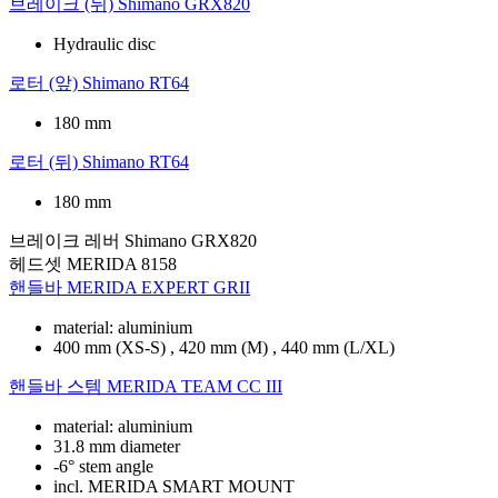
브레이크 (뒤)
Shimano GRX820
Hydraulic disc
로터 (앞)
Shimano RT64
180 mm
로터 (뒤)
Shimano RT64
180 mm
브레이크 레버
Shimano GRX820
헤드셋
MERIDA 8158
핸들바
MERIDA EXPERT GRII
material: aluminium
400 mm (XS-S) , 420 mm (M) , 440 mm (L/XL)
핸들바 스템
MERIDA TEAM CC III
material: aluminium
31.8 mm diameter
-6° stem angle
incl. MERIDA SMART MOUNT