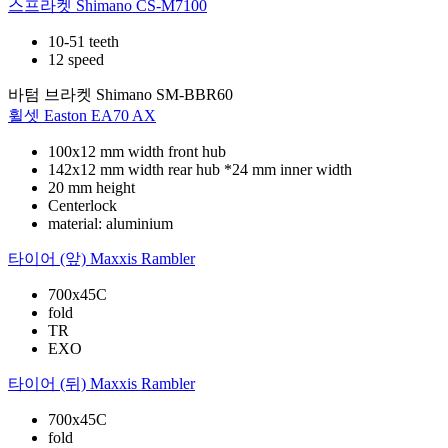
스프라켓
Shimano CS-M7100
10-51 teeth
12 speed
바텀 브라켓
Shimano SM-BBR60
휠셋
Easton EA70 AX
100x12 mm width front hub
142x12 mm width rear hub *24 mm inner width
20 mm height
Centerlock
material: aluminium
타이어 (앞)
Maxxis Rambler
700x45C
fold
TR
EXO
타이어 (뒤)
Maxxis Rambler
700x45C
fold