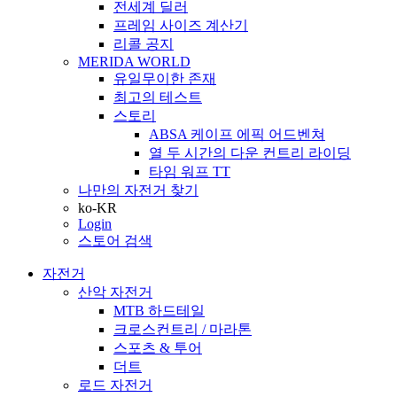
전세계 딜러
프레임 사이즈 계산기
리콜 공지
MERIDA WORLD
유일무이한 존재
최고의 테스트
스토리
ABSA 케이프 에픽 어드벤쳐
열 두 시간의 다운 컨트리 라이딩
타임 워프 TT
나만의 자전거 찾기
ko-KR
Login
스토어 검색
자전거
산악 자전거
MTB 하드테일
크로스컨트리 / 마라톤
스포츠 & 투어
더트
로드 자전거