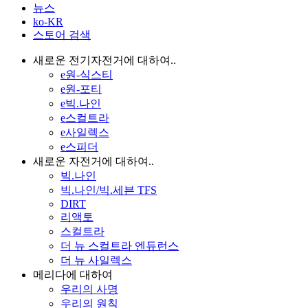
뉴스
ko-KR
스토어 검색
새로운 전기자전거에 대하여..
e원-식스티
e원-포티
e빅.나인
e스컬트라
e사일렉스
e스피더
새로운 자전거에 대하여..
빅.나인
빅.나인/빅.세븐 TFS
DIRT
리액토
스컬트라
더 뉴 스컬트라 엔듀런스
더 뉴 사일렉스
메리다에 대하여
우리의 사명
우리의 원칙