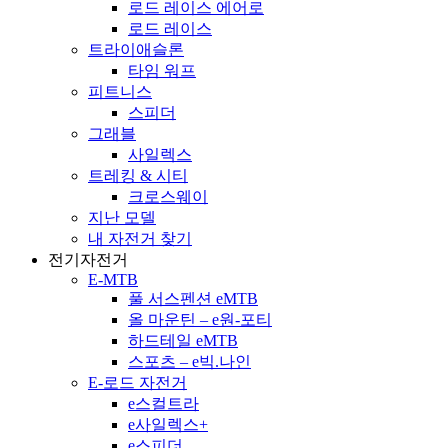
로드 레이스 에어로
로드 레이스
트라이애슬론
타임 워프
피트니스
스피더
그래블
사일렉스
트레킹 & 시티
크로스웨이
지난 모델
내 자전거 찾기
전기자전거
E-MTB
풀 서스펜션 eMTB
올 마운틴 – e원-포티
하드테일 eMTB
스포츠 – e빅.나인
E-로드 자전거
e스컬트라
e사일렉스+
e스피더