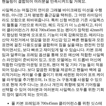
핸들링이 결합되어 여러분을 만족시켜드릴 거예요.
사일렉스는 며칠간의 연이은 그래블 바이크패킹 미션을 수행
하든, 아니면 그저 평범한 출근길을 택하든, 그 어떤 라이딩이
라도 모험으로 뒤바꿔줍니다. 특히 신형 버전은 기존 사일렉스
의 혈통을 기반으로 하지만, 헤드 각도가 더 느슨해지고, 타이
어 클리어런스가 최대 700x45mm 또는 펜더가 장착된 42mm까
지 향상된 덕분에 오프로드 기능이 더욱 강화되었죠. 메리다는
산악 자전거에서 영감을 얻은 자신감 있고 빠른 핸들링과 모든
표면에 걸친 다용도성을 결합하여 짐을 실을 때는 완전히 안정
적이면서도, 보다 빠르고 재미있게 탈 수 있습니다. 카본 프레
임과 알루미늄 프레임 옵션을 통해 모든 예산에 적합한 사일렉
스 라인업이 준비되어 있고, 모든 모델에는 이 드롭바 머신에
적합한 다양한 마운팅 포인트, 펜더 랙 및 기타 기능 들이 적용
되어 있습니다. 보다 깔끔한 외형을 제공하고 핸들바 백에 걸
리적거리는 케이블 수를 줄이기 위해 세련된 와이어 포트 케이
블 라우팅을 추가했으며, 1x 또는 2x 구동계를 사용할 수 있으
므로 현재 자주 다니는 코스나 개인의 취향에 맞게 기어링을
선택할 수 있어 여러분과 여러분의 사일렉스 모두를 위한 기회
의 장이 열리게 되는 것이죠.
풀 카본 프레임과 700x45mm 클리어런스를 위한 싯스테