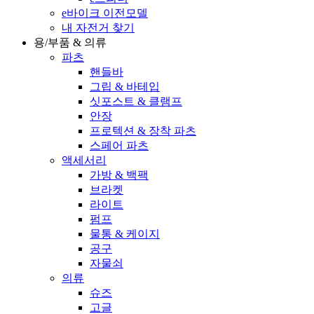
e바이크 이전모델
내 자전거 찾기
용/부품 & 의류
파츠
핸들바
그립 & 바테입
싯포스트 & 클램프
안장
프로텍션 & 장착 파츠
스페어 파츠
액세서리
가방 & 백팩
브라켓
라이트
펌프
물통 & 케이지
공구
자물쇠
의류
슈즈
고글