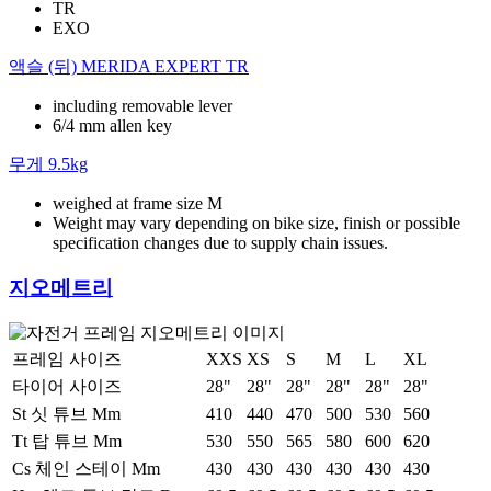
TR
EXO
액슬 (뒤)
MERIDA EXPERT TR
including removable lever
6/4 mm allen key
무게
9.5kg
weighed at frame size M
Weight may vary depending on bike size, finish or possible
specification changes due to supply chain issues.
지오메트리
프레임 사이즈
XXS
XS
S
M
L
XL
타이어 사이즈
28"
28"
28"
28"
28"
28"
St 싯 튜브 Mm
410
440
470
500
530
560
Tt 탑 튜브 Mm
530
550
565
580
600
620
Cs 체인 스테이 Mm
430
430
430
430
430
430