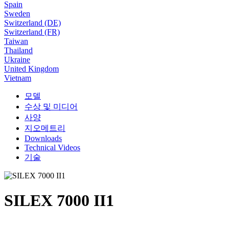
Spain
Sweden
Switzerland (DE)
Switzerland (FR)
Taiwan
Thailand
Ukraine
United Kingdom
Vietnam
모델
수상 및 미디어
사양
지오메트리
Downloads
Technical Videos
기술
SILEX 7000 II1