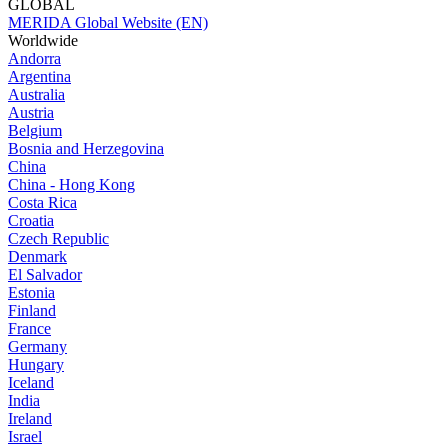
GLOBAL
MERIDA Global Website (EN)
Worldwide
Andorra
Argentina
Australia
Austria
Belgium
Bosnia and Herzegovina
China
China - Hong Kong
Costa Rica
Croatia
Czech Republic
Denmark
El Salvador
Estonia
Finland
France
Germany
Hungary
Iceland
India
Ireland
Israel