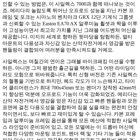
인할 수 있는 방법은, 이 사일렉스 7000과 함께 떠나보는 것이
죠. 메리다의 놀랍도록 뛰어난 오프로드 성능을 지닌 카본 프
레임 및 포크는 시마노의 벤치마크 GRX 12단 기계식 그룹셋
과 신뢰할 수 있는 Easton EA70 AX 알루미늄 휠셋과 짝을 이루
어 고성능이면서 최고의 가치를 지닌 그래블 어드벤처 머신을
제공합니다. 미지의 세계로 향하든 뒷마당을 탐험하든, 멀티
마운트의 다용성과 자신감 있는 산악자전거에서 영감을 받은
핸들링이 결합되어 여러분을 만족시켜드릴 거예요.
사일렉스는 며칠간의 연이은 그래블 바이크패킹 미션을 수행
하든, 아니면 그저 평범한 출근길을 택하든, 그 어떤 라이딩이
라도 모험으로 뒤바꿔줍니다. 특히 신형 버전은 기존 사일렉스
의 혈통을 기반으로 하지만, 헤드 각도가 더 느슨해지고, 타이
어 클리어런스가 최대 700x45mm 또는 펜더가 장착된 42mm까
지 향상된 덕분에 오프로드 기능이 더욱 강화되었죠. 메리다는
산악 자전거에서 영감을 얻은 자신감 있고 빠른 핸들링과 모든
표면에 걸친 다용도성을 결합하여 짐을 실을 때는 완전히 안정
적이면서도, 보다 빠르고 재미있게 탈 수 있습니다. 카본 프레
임과 알루미늄 프레임 옵션을 통해 모든 예산에 적합한 사일렉
스 라인업이 준비되어 있고, 모든 모델에는 이 드롭바 머신에
적합한 다양한 마운팅 포인트, 펜더 랙 및 기타 기능 들이 적용