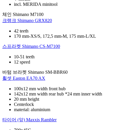
incl. MERIDA minitool
체인
Shimano M7100
크랭크
Shimano GRX820
42 teeth
170 mm-XS/S, 172,5 mm-M, 175 mm-L/XL
스프라켓
Shimano CS-M7100
10-51 teeth
12 speed
바텀 브라켓
Shimano SM-BBR60
휠셋
Easton EA70 AX
100x12 mm width front hub
142x12 mm width rear hub *24 mm inner width
20 mm height
Centerlock
material: aluminium
타이어 (앞)
Maxxis Rambler