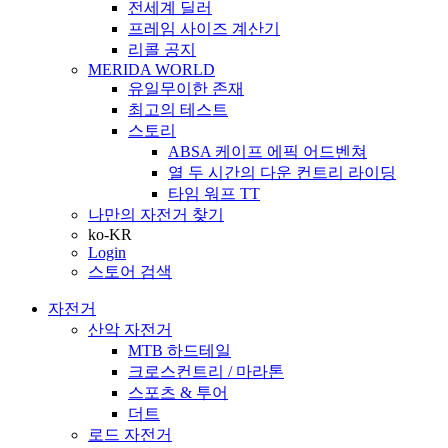
전세계 딜러
프레임 사이즈 계산기
리콜 공지
MERIDA WORLD
유일무이한 존재
최고의 테스트
스토리
ABSA 케이프 에픽 어드벤쳐
열 두 시간의 다운 컨트리 라이딩
타임 워프 TT
나만의 자전거 찾기
ko-KR
Login
스토어 검색
자전거
산악 자전거
MTB 하드테일
크로스컨트리 / 마라톤
스포츠 & 투어
더트
로드 자전거