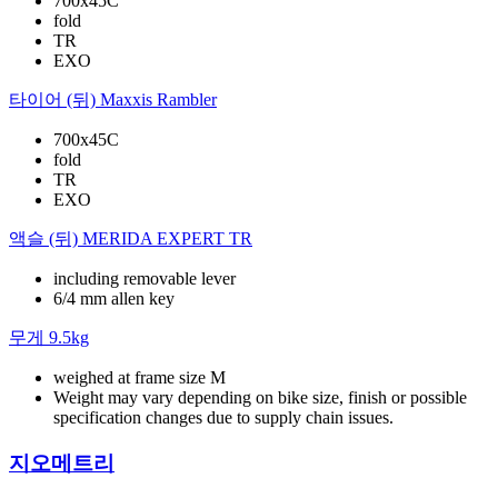
700x45C
fold
TR
EXO
타이어 (뒤)
Maxxis Rambler
700x45C
fold
TR
EXO
액슬 (뒤)
MERIDA EXPERT TR
including removable lever
6/4 mm allen key
무게
9.5kg
weighed at frame size M
Weight may vary depending on bike size, finish or possible
specification changes due to supply chain issues.
지오메트리