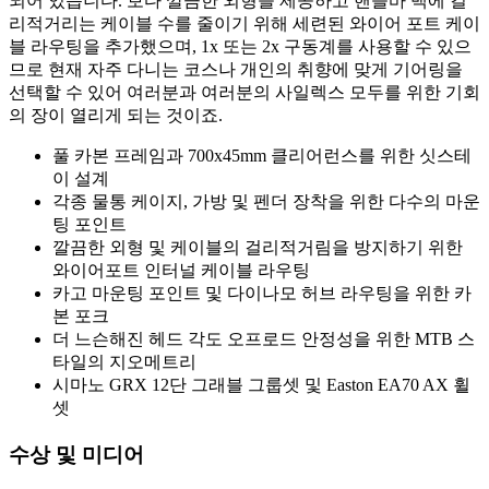
되어 있습니다. 보다 깔끔한 외형을 제공하고 핸들바 백에 걸
리적거리는 케이블 수를 줄이기 위해 세련된 와이어 포트 케이
블 라우팅을 추가했으며, 1x 또는 2x 구동계를 사용할 수 있으
므로 현재 자주 다니는 코스나 개인의 취향에 맞게 기어링을
선택할 수 있어 여러분과 여러분의 사일렉스 모두를 위한 기회
의 장이 열리게 되는 것이죠.
풀 카본 프레임과 700x45mm 클리어런스를 위한 싯스테
이 설계
각종 물통 케이지, 가방 및 펜더 장착을 위한 다수의 마운
팅 포인트
깔끔한 외형 및 케이블의 걸리적거림을 방지하기 위한
와이어포트 인터널 케이블 라우팅
카고 마운팅 포인트 및 다이나모 허브 라우팅을 위한 카
본 포크
더 느슨해진 헤드 각도 오프로드 안정성을 위한 MTB 스
타일의 지오메트리
시마노 GRX 12단 그래블 그룹셋 및 Easton EA70 AX 휠
셋
수상 및 미디어