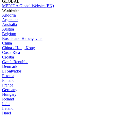
GLOBAL
MERIDA Global Website (EN)
Worldwide
Andorra
Argentina
Australia
Austria
Belgium
Bosnia and Herzegovina
China
China - Hong Kong
Costa Rica
Croatia
Czech Republic
Denmark
El Salvador
Estonia
Finland
France
Germany
Hungary
Iceland
India
Ireland
Israel