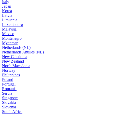
Italy
Japan
Korea
Latvia
Lithuania
Luxembourg
Malaysia
Mexico
Montenegro
Myanmar
Netherlands (NL)
Netherlands Antilles (NL)
New Caledonia
New Zealand
North Macedonia
Norway
Philippines
Poland
Portugal
Romania
Serbia
Singapore
Slovakia
Slovenia
South Africa