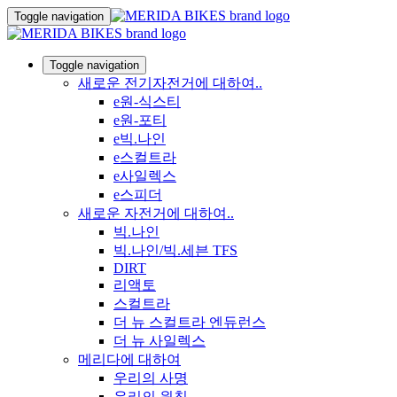
Toggle navigation
Toggle navigation
새로운 전기자전거에 대하여..
e원-식스티
e원-포티
e빅.나인
e스컬트라
e사일렉스
e스피더
새로운 자전거에 대하여..
빅.나인
빅.나인/빅.세븐 TFS
DIRT
리액토
스컬트라
더 뉴 스컬트라 엔듀런스
더 뉴 사일렉스
메리다에 대하여
우리의 사명
우리의 원칙