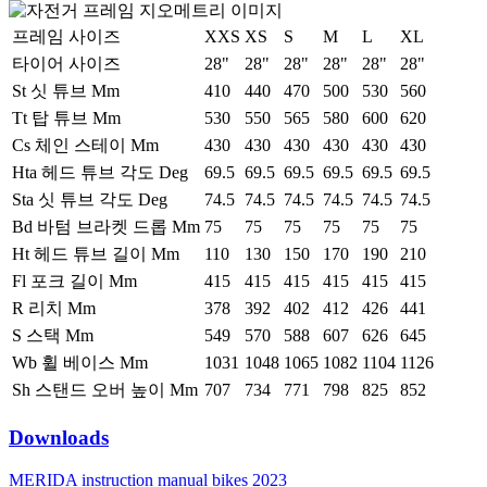
프레임 사이즈
XXS
XS
S
M
L
XL
타이어 사이즈
28"
28"
28"
28"
28"
28"
St 싯 튜브 Mm
410
440
470
500
530
560
Tt 탑 튜브 Mm
530
550
565
580
600
620
Cs 체인 스테이 Mm
430
430
430
430
430
430
Hta 헤드 튜브 각도 Deg
69.5
69.5
69.5
69.5
69.5
69.5
Sta 싯 튜브 각도 Deg
74.5
74.5
74.5
74.5
74.5
74.5
Bd 바텀 브라켓 드롭 Mm
75
75
75
75
75
75
Ht 헤드 튜브 길이 Mm
110
130
150
170
190
210
Fl 포크 길이 Mm
415
415
415
415
415
415
R 리치 Mm
378
392
402
412
426
441
S 스택 Mm
549
570
588
607
626
645
Wb 휠 베이스 Mm
1031
1048
1065
1082
1104
1126
Sh 스탠드 오버 높이 Mm
707
734
771
798
825
852
Downloads
MERIDA instruction manual bikes 2023