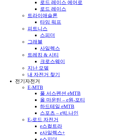
로드 레이스 에어로
로드 레이스
트라이애슬론
타임 워프
피트니스
스피더
그래블
사일렉스
트레킹 & 시티
크로스웨이
지난 모델
내 자전거 찾기
전기자전거
E-MTB
풀 서스펜션 eMTB
올 마운틴 – e원-포티
하드테일 eMTB
스포츠 – e빅.나인
E-로드 자전거
e스컬트라
e사일렉스+
e스피더