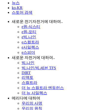
뉴스
ko-KR
스토어 검색
새로운 전기자전거에 대하여..
e원-식스티
e원-포티
e빅.나인
e스컬트라
e사일렉스
e스피더
새로운 자전거에 대하여..
빅.나인
빅.나인/빅.세븐 TFS
DIRT
리액토
스컬트라
더 뉴 스컬트라 엔듀런스
더 뉴 사일렉스
메리다에 대하여
우리의 사명
우리의 원칙