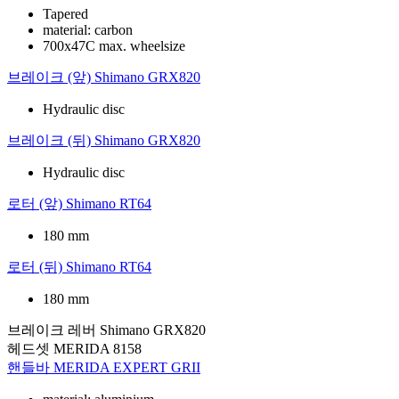
Tapered
material: carbon
700x47C max. wheelsize
브레이크 (앞)
Shimano GRX820
Hydraulic disc
브레이크 (뒤)
Shimano GRX820
Hydraulic disc
로터 (앞)
Shimano RT64
180 mm
로터 (뒤)
Shimano RT64
180 mm
브레이크 레버
Shimano GRX820
헤드셋
MERIDA 8158
핸들바
MERIDA EXPERT GRII