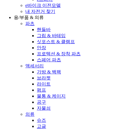
e바이크 이전모델
내 자전거 찾기
용/부품 & 의류
파츠
핸들바
그립 & 바테입
싯포스트 & 클램프
안장
프로텍션 & 장착 파츠
스페어 파츠
액세서리
가방 & 백팩
브라켓
라이트
펌프
물통 & 케이지
공구
자물쇠
의류
슈즈
고글