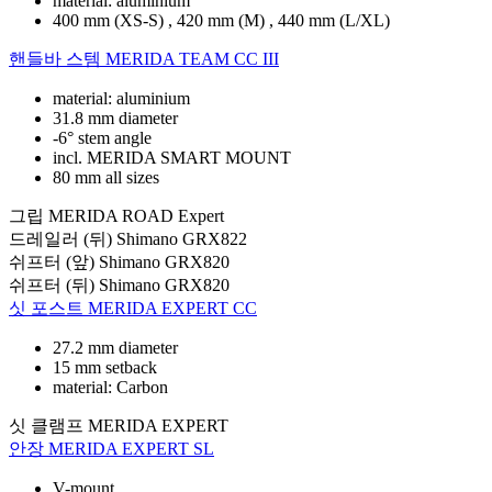
material: aluminium
400 mm (XS-S) , 420 mm (M) , 440 mm (L/XL)
핸들바 스템
MERIDA TEAM CC III
material: aluminium
31.8 mm diameter
-6° stem angle
incl. MERIDA SMART MOUNT
80 mm all sizes
그립
MERIDA ROAD Expert
드레일러 (뒤)
Shimano GRX822
쉬프터 (앞)
Shimano GRX820
쉬프터 (뒤)
Shimano GRX820
싯 포스트
MERIDA EXPERT CC
27.2 mm diameter
15 mm setback
material: Carbon
싯 클램프
MERIDA EXPERT
안장
MERIDA EXPERT SL
V-mount