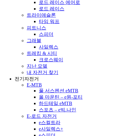
로드 레이스 에어로
로드 레이스
트라이애슬론
타임 워프
피트니스
스피더
그래블
사일렉스
트레킹 & 시티
크로스웨이
지난 모델
내 자전거 찾기
전기자전거
E-MTB
풀 서스펜션 eMTB
올 마운틴 – e원-포티
하드테일 eMTB
스포츠 – e빅.나인
E-로드 자전거
e스컬트라
e사일렉스+
e스피더