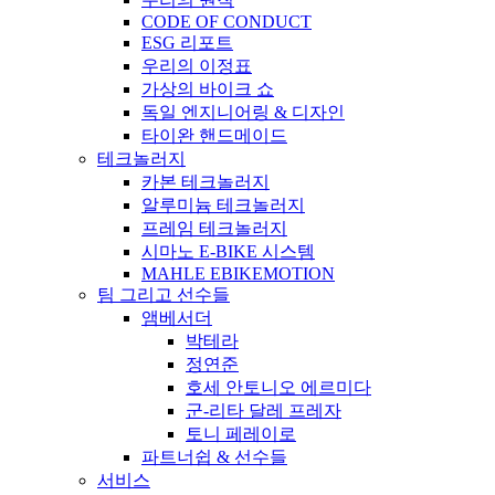
CODE OF CONDUCT
ESG 리포트
우리의 이정표
가상의 바이크 쇼
독일 엔지니어링 & 디자인
타이완 핸드메이드
테크놀러지
카본 테크놀러지
알루미늄 테크놀러지
프레임 테크놀러지
시마노 E-BIKE 시스템
MAHLE EBIKEMOTION
팀 그리고 선수들
앰베서더
박테라
정연준
호세 안토니오 에르미다
군-리타 달레 프레자
토니 페레이로
파트너쉽 & 선수들
서비스