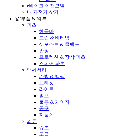
e바이크 이전모델
내 자전거 찾기
용/부품 & 의류
파츠
핸들바
그립 & 바테입
싯포스트 & 클램프
안장
프로텍션 & 장착 파츠
스페어 파츠
액세서리
가방 & 백팩
브라켓
라이트
펌프
물통 & 케이지
공구
자물쇠
의류
슈즈
고글