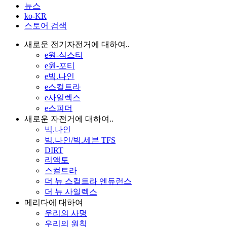
뉴스
ko-KR
스토어 검색
새로운 전기자전거에 대하여..
e원-식스티
e원-포티
e빅.나인
e스컬트라
e사일렉스
e스피더
새로운 자전거에 대하여..
빅.나인
빅.나인/빅.세븐 TFS
DIRT
리액토
스컬트라
더 뉴 스컬트라 엔듀런스
더 뉴 사일렉스
메리다에 대하여
우리의 사명
우리의 원칙