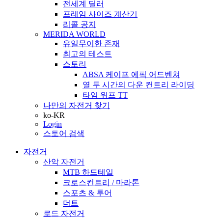
전세계 딜러
프레임 사이즈 계산기
리콜 공지
MERIDA WORLD
유일무이한 존재
최고의 테스트
스토리
ABSA 케이프 에픽 어드벤쳐
열 두 시간의 다운 컨트리 라이딩
타임 워프 TT
나만의 자전거 찾기
ko-KR
Login
스토어 검색
자전거
산악 자전거
MTB 하드테일
크로스컨트리 / 마라톤
스포츠 & 투어
더트
로드 자전거