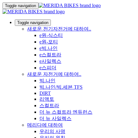
Toggle navigation
Toggle navigation
새로운 전기자전거에 대하여..
e원-식스티
e원-포티
e빅.나인
e스컬트라
e사일렉스
e스피더
새로운 자전거에 대하여..
빅.나인
빅.나인/빅.세븐 TFS
DIRT
리액토
스컬트라
더 뉴 스컬트라 엔듀런스
더 뉴 사일렉스
메리다에 대하여
우리의 사명
우리의 원칙