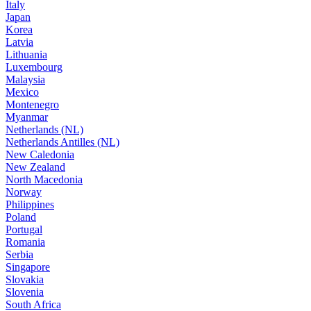
Italy
Japan
Korea
Latvia
Lithuania
Luxembourg
Malaysia
Mexico
Montenegro
Myanmar
Netherlands (NL)
Netherlands Antilles (NL)
New Caledonia
New Zealand
North Macedonia
Norway
Philippines
Poland
Portugal
Romania
Serbia
Singapore
Slovakia
Slovenia
South Africa