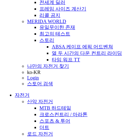
전세계 딜러
프레임 사이즈 계산기
리콜 공지
MERIDA WORLD
유일무이한 존재
최고의 테스트
스토리
ABSA 케이프 에픽 어드벤쳐
열 두 시간의 다운 컨트리 라이딩
타임 워프 TT
나만의 자전거 찾기
ko-KR
Login
스토어 검색
자전거
산악 자전거
MTB 하드테일
크로스컨트리 / 마라톤
스포츠 & 투어
더트
로드 자전거