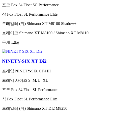
포크
Fox 34 Float SC Performance
샥
Fox Float SL Performance Elite
드레일러 (뒤)
Shimano XT M8100 Shadow+
브레이크
Shimano XT M8100 / Shimano XT M8110
무게
12kg
NINETY-SIX XT Di2
프레임
NINETY-SIX CF4 III
프레임 사이즈
S, M, L, XL
포크
Fox 34 Float SL Performance
샥
Fox Float SL Performance Elite
드레일러 (뒤)
Shimano XT DI2 M8250