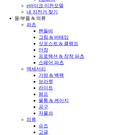
e바이크 이전모델
내 자전거 찾기
용/부품 & 의류
파츠
핸들바
그립 & 바테입
싯포스트 & 클램프
안장
프로텍션 & 장착 파츠
스페어 파츠
액세서리
가방 & 백팩
브라켓
라이트
펌프
물통 & 케이지
공구
자물쇠
의류
슈즈
고글