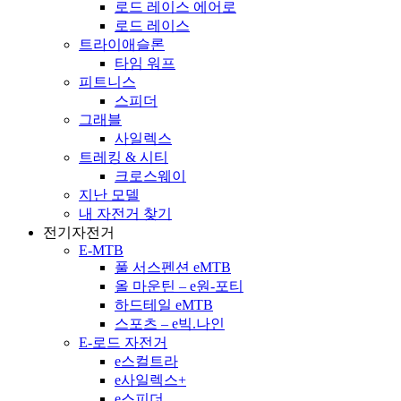
로드 레이스 에어로
로드 레이스
트라이애슬론
타임 워프
피트니스
스피더
그래블
사일렉스
트레킹 & 시티
크로스웨이
지난 모델
내 자전거 찾기
전기자전거
E-MTB
풀 서스펜션 eMTB
올 마운틴 – e원-포티
하드테일 eMTB
스포츠 – e빅.나인
E-로드 자전거
e스컬트라
e사일렉스+
e스피더