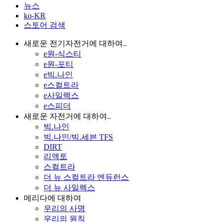
뉴스
ko-KR
스토어 검색
새로운 전기자전거에 대하여..
e원-식스티
e원-포티
e빅.나인
e스컬트라
e사일렉스
e스피더
새로운 자전거에 대하여..
빅.나인
빅.나인/빅.세븐 TFS
DIRT
리액토
스컬트라
더 뉴 스컬트라 엔듀런스
더 뉴 사일렉스
메리다에 대하여
우리의 사명
우리의 원칙