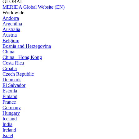
GLOBAL
MERIDA Global Website (EN)
Worldwide
Andorra
Argentina
Australia
Austria
Belgium
Bosnia and Herzegovina
China
China - Hong Kong
Costa Rica
Croatia
Czech Republic
Denmark
El Salvador
Estonia
Finland
France
Germany
Hungary
Iceland
India
Ireland
Israel