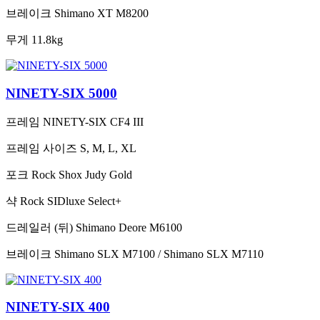
브레이크
Shimano XT M8200
무게
11.8kg
NINETY-SIX 5000
프레임
NINETY-SIX CF4 III
프레임 사이즈
S, M, L, XL
포크
Rock Shox Judy Gold
샥
Rock SIDluxe Select+
드레일러 (뒤)
Shimano Deore M6100
브레이크
Shimano SLX M7100 / Shimano SLX M7110
NINETY-SIX 400