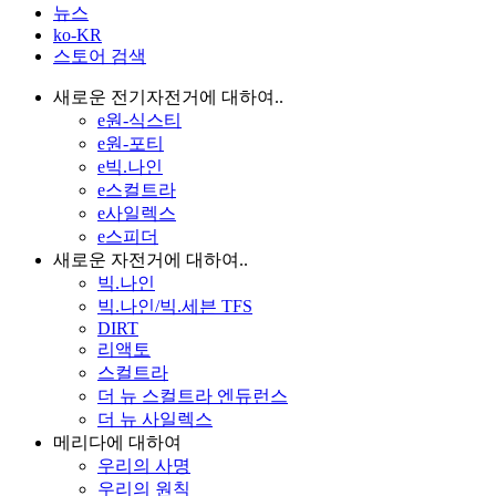
뉴스
ko-KR
스토어 검색
새로운 전기자전거에 대하여..
e원-식스티
e원-포티
e빅.나인
e스컬트라
e사일렉스
e스피더
새로운 자전거에 대하여..
빅.나인
빅.나인/빅.세븐 TFS
DIRT
리액토
스컬트라
더 뉴 스컬트라 엔듀런스
더 뉴 사일렉스
메리다에 대하여
우리의 사명
우리의 원칙