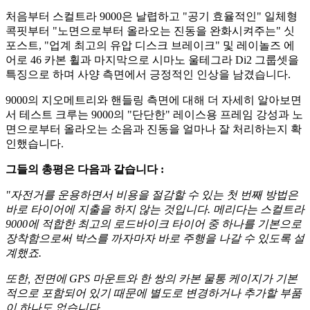
처음부터 스컬트라 9000은 날렵하고 "공기 효율적인" 일체형
콕핏부터 "노면으로부터 올라오는 진동을 완화시켜주는" 싯
포스트, "업계 최고의 유압 디스크 브레이크" 및 레이놀즈 에
어로 46 카본 휠과 마지막으로 시마노 울테그라 Di2 그룹셋을
특징으로 하며 사양 측면에서 긍정적인 인상을 남겼습니다.
9000의 지오메트리와 핸들링 측면에 대해 더 자세히 알아보면
서 테스트 크루는 9000의 "단단한" 레이스용 프레임 강성과 노
면으로부터 올라오는 소음과 진동을 얼마나 잘 처리하는지 확
인했습니다.
그들의 총평은 다음과 같습니다 :
"자전거를 운용하면서 비용을 절감할 수 있는 첫 번째 방법은
바로 타이어에 지출을 하지 않는 것입니다. 메리다는 스컬트라
9000에 적합한 최고의 로드바이크 타이어 중 하나를 기본으로
장착함으로써 박스를 까자마자 바로 주행을 나갈 수 있도록 설
계했죠.
또한, 전면에 GPS 마운트와 한 쌍의 카본 물통 케이지가 기본
적으로 포함되어 있기 때문에 별도로 변경하거나 추가할 부품
이 하나도 없습니다.