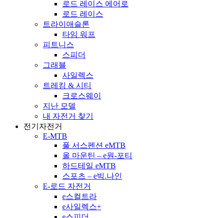
로드 레이스 에어로
로드 레이스
트라이애슬론
타임 워프
피트니스
스피더
그래블
사일렉스
트레킹 & 시티
크로스웨이
지난 모델
내 자전거 찾기
전기자전거
E-MTB
풀 서스펜션 eMTB
올 마운틴 – e원-포티
하드테일 eMTB
스포츠 – e빅.나인
E-로드 자전거
e스컬트라
e사일렉스+
e스피더