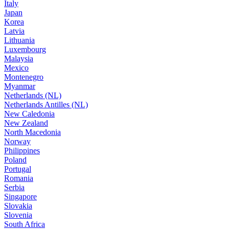
Italy
Japan
Korea
Latvia
Lithuania
Luxembourg
Malaysia
Mexico
Montenegro
Myanmar
Netherlands (NL)
Netherlands Antilles (NL)
New Caledonia
New Zealand
North Macedonia
Norway
Philippines
Poland
Portugal
Romania
Serbia
Singapore
Slovakia
Slovenia
South Africa