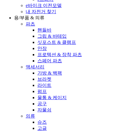
e바이크 이전모델
내 자전거 찾기
용/부품 & 의류
파츠
핸들바
그립 & 바테입
싯포스트 & 클램프
안장
프로텍션 & 장착 파츠
스페어 파츠
액세서리
가방 & 백팩
브라켓
라이트
펌프
물통 & 케이지
공구
자물쇠
의류
슈즈
고글