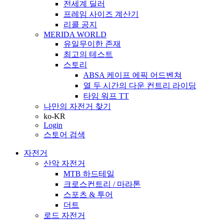
전세계 딜러
프레임 사이즈 계산기
리콜 공지
MERIDA WORLD
유일무이한 존재
최고의 테스트
스토리
ABSA 케이프 에픽 어드벤쳐
열 두 시간의 다운 컨트리 라이딩
타임 워프 TT
나만의 자전거 찾기
ko-KR
Login
스토어 검색
자전거
산악 자전거
MTB 하드테일
크로스컨트리 / 마라톤
스포츠 & 투어
더트
로드 자전거