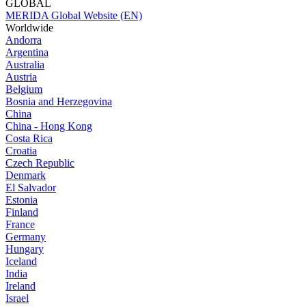
GLOBAL
MERIDA Global Website (EN)
Worldwide
Andorra
Argentina
Australia
Austria
Belgium
Bosnia and Herzegovina
China
China - Hong Kong
Costa Rica
Croatia
Czech Republic
Denmark
El Salvador
Estonia
Finland
France
Germany
Hungary
Iceland
India
Ireland
Israel