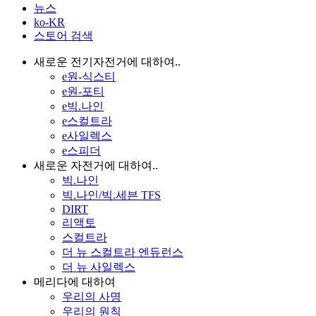
뉴스
ko-KR
스토어 검색
새로운 전기자전거에 대하여..
e원-식스티
e원-포티
e빅.나인
e스컬트라
e사일렉스
e스피더
새로운 자전거에 대하여..
빅.나인
빅.나인/빅.세븐 TFS
DIRT
리액토
스컬트라
더 뉴 스컬트라 엔듀런스
더 뉴 사일렉스
메리다에 대하여
우리의 사명
우리의 원칙