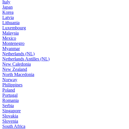
Italy
Japan
Korea
Latvia
Lithuania
Luxembourg
Malaysia
Mexico
Montenegro
Myanmar
Netherlands (NL)
Netherlands Antilles (NL)
New Caledonia
New Zealand
North Macedonia
Norway
Philippines
Poland
Portugal
Romania
Serbia
Singapore
Slovakia
Slovenia
South Africa