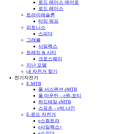
로드 레이스 에어로
로드 레이스
트라이애슬론
타임 워프
피트니스
스피더
그래블
사일렉스
트레킹 & 시티
크로스웨이
지난 모델
내 자전거 찾기
전기자전거
E-MTB
풀 서스펜션 eMTB
올 마운틴 – e원-포티
하드테일 eMTB
스포츠 – e빅.나인
E-로드 자전거
e스컬트라
e사일렉스+
e스피더