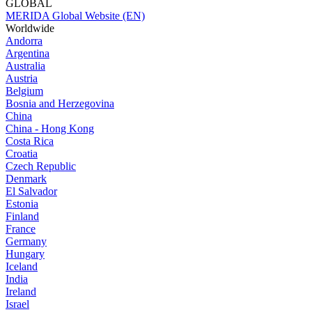
GLOBAL
MERIDA Global Website (EN)
Worldwide
Andorra
Argentina
Australia
Austria
Belgium
Bosnia and Herzegovina
China
China - Hong Kong
Costa Rica
Croatia
Czech Republic
Denmark
El Salvador
Estonia
Finland
France
Germany
Hungary
Iceland
India
Ireland
Israel