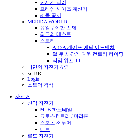
전세계 딜러
프레임 사이즈 계산기
리콜 공지
MERIDA WORLD
유일무이한 존재
최고의 테스트
스토리
ABSA 케이프 에픽 어드벤쳐
열 두 시간의 다운 컨트리 라이딩
타임 워프 TT
나만의 자전거 찾기
ko-KR
Login
스토어 검색
자전거
산악 자전거
MTB 하드테일
크로스컨트리 / 마라톤
스포츠 & 투어
더트
로드 자전거