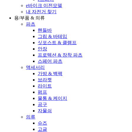
e바이크 이전모델
내 자전거 찾기
용/부품 & 의류
파츠
핸들바
그립 & 바테입
싯포스트 & 클램프
안장
프로텍션 & 장착 파츠
스페어 파츠
액세서리
가방 & 백팩
브라켓
라이트
펌프
물통 & 케이지
공구
자물쇠
의류
슈즈
고글