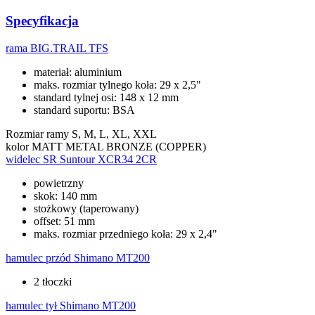
Specyfikacja
rama
BIG.TRAIL TFS
materiał: aluminium
maks. rozmiar tylnego koła: 29 x 2,5"
standard tylnej osi: 148 x 12 mm
standard suportu: BSA
Rozmiar ramy
S, M, L, XL, XXL
kolor
MATT METAL BRONZE (COPPER)
widelec
SR Suntour XCR34 2CR
powietrzny
skok: 140 mm
stożkowy (taperowany)
offset: 51 mm
maks. rozmiar przedniego koła: 29 x 2,4"
hamulec przód
Shimano MT200
2 tłoczki
hamulec tył
Shimano MT200