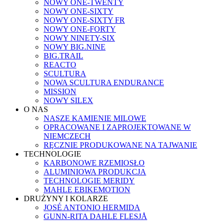
NOWY ONE-TWENTY
NOWY ONE-SIXTY
NOWY ONE-SIXTY FR
NOWY ONE-FORTY
NOWY NINETY-SIX
NOWY BIG.NINE
BIG.TRAIL
REACTO
SCULTURA
NOWA SCULTURA ENDURANCE
MISSION
NOWY SILEX
O NAS
NASZE KAMIENIE MILOWE
OPRACOWANE I ZAPROJEKTOWANE W
NIEMCZECH
RĘCZNIE PRODUKOWANE NA TAJWANIE
TECHNOLOGIE
KARBONOWE RZEMIOSŁO
ALUMINIOWA PRODUKCJA
TECHNOLOGIE MERIDY
MAHLE EBIKEMOTION
DRUŻYNY I KOLARZE
JOSÉ ANTONIO HERMIDA
GUNN-RITA DAHLE FLESJÅ