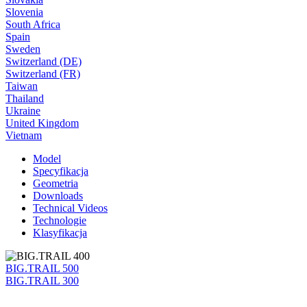
Slovenia
South Africa
Spain
Sweden
Switzerland (DE)
Switzerland (FR)
Taiwan
Thailand
Ukraine
United Kingdom
Vietnam
Model
Specyfikacja
Geometria
Downloads
Technical Videos
Technologie
Klasyfikacja
BIG.TRAIL 500
BIG.TRAIL 300