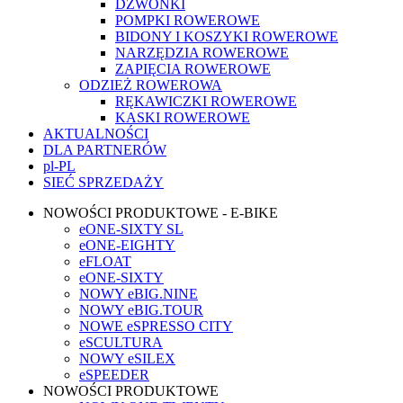
DZWONKI
POMPKI ROWEROWE
BIDONY I KOSZYKI ROWEROWE
NARZĘDZIA ROWEROWE
ZAPIĘCIA ROWEROWE
ODZIEŻ ROWEROWA
RĘKAWICZKI ROWEROWE
KASKI ROWEROWE
AKTUALNOŚCI
DLA PARTNERÓW
pl-PL
SIEĆ SPRZEDAŻY
NOWOŚCI PRODUKTOWE - E-BIKE
eONE-SIXTY SL
eONE-EIGHTY
eFLOAT
eONE-SIXTY
NOWY eBIG.NINE
NOWY eBIG.TOUR
NOWE eSPRESSO CITY
eSCULTURA
NOWY eSILEX
eSPEEDER
NOWOŚCI PRODUKTOWE