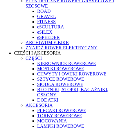
ELEKTRYCZNE ROWERY GRAVELOWE I
SZOSOWE
ROAD
GRAVEL
FITNESS
eSCULTURA
eSILEX
eSPEEDER
ARCHIWUM E-BIKE
ZNAJDŹ ROWER ELEKTRYCZNY
CZĘŚCI I AKCESORIA
CZĘŚCI
KIEROWNICE ROWEROWE
MOSTKI ROWEROWE
CHWYTY I OWIJKI ROWEROWE
SZTYCE ROWEROWE
SIODŁA ROWEROWE
BŁOTNIKI, STOPKI, BAGAŻNIKI,
OSŁONY
DODATKI
AKCESORIA
PLECAKI ROWEROWE
TORBY ROWEROWE
MOCOWANIA
LAMPKI ROWEROWE