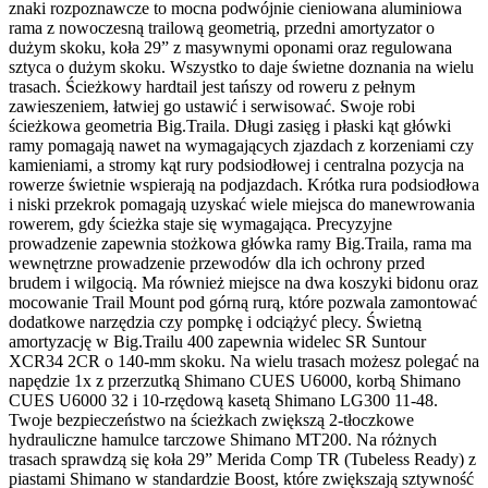
znaki rozpoznawcze to mocna podwójnie cieniowana aluminiowa
rama z nowoczesną trailową geometrią, przedni amortyzator o
dużym skoku, koła 29” z masywnymi oponami oraz regulowana
sztyca o dużym skoku. Wszystko to daje świetne doznania na wielu
trasach. Ścieżkowy hardtail jest tańszy od roweru z pełnym
zawieszeniem, łatwiej go ustawić i serwisować. Swoje robi
ścieżkowa geometria Big.Traila. Długi zasięg i płaski kąt główki
ramy pomagają nawet na wymagających zjazdach z korzeniami czy
kamieniami, a stromy kąt rury podsiodłowej i centralna pozycja na
rowerze świetnie wspierają na podjazdach. Krótka rura podsiodłowa
i niski przekrok pomagają uzyskać wiele miejsca do manewrowania
rowerem, gdy ścieżka staje się wymagająca. Precyzyjne
prowadzenie zapewnia stożkowa główka ramy Big.Traila, rama ma
wewnętrzne prowadzenie przewodów dla ich ochrony przed
brudem i wilgocią. Ma również miejsce na dwa koszyki bidonu oraz
mocowanie Trail Mount pod górną rurą, które pozwala zamontować
dodatkowe narzędzia czy pompkę i odciążyć plecy. Świetną
amortyzację w Big.Trailu 400 zapewnia widelec SR Suntour
XCR34 2CR o 140-mm skoku. Na wielu trasach możesz polegać na
napędzie 1x z przerzutką Shimano CUES U6000, korbą Shimano
CUES U6000 32 i 10-rzędową kasetą Shimano LG300 11-48.
Twoje bezpieczeństwo na ścieżkach zwiększą 2-tłoczkowe
hydrauliczne hamulce tarczowe Shimano MT200. Na różnych
trasach sprawdzą się koła 29” Merida Comp TR (Tubeless Ready) z
piastami Shimano w standardzie Boost, które zwiększają sztywność