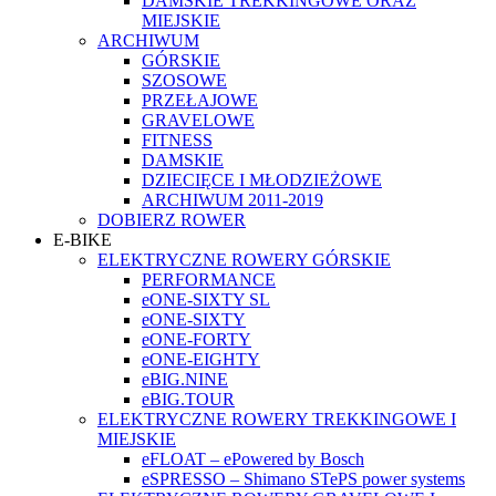
DAMSKIE TREKKINGOWE ORAZ
MIEJSKIE
ARCHIWUM
GÓRSKIE
SZOSOWE
PRZEŁAJOWE
GRAVELOWE
FITNESS
DAMSKIE
DZIECIĘCE I MŁODZIEŻOWE
ARCHIWUM 2011-2019
DOBIERZ ROWER
E-BIKE
ELEKTRYCZNE ROWERY GÓRSKIE
PERFORMANCE
eONE-SIXTY SL
eONE-SIXTY
eONE-FORTY
eONE-EIGHTY
eBIG.NINE
eBIG.TOUR
ELEKTRYCZNE ROWERY TREKKINGOWE I
MIEJSKIE
eFLOAT – ePowered by Bosch
eSPRESSO – Shimano STePS power systems