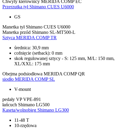
Chwyty kierownicy
MERIDA COMP EC
Przerzutka tył
Shimano CUES U6000
GS
Manetka tył
Shimano CUES U6000
Manetka przód
Shimano SL-MT500-L
Sztyca
MERIDA COMP TR
średnica: 30,9 mm
cofnięcie (setback): 0 mm
skok regulowanej sztycy - S: 125 mm, M/L: 150 mm,
XL/XXL: 175 mm
Obejma podsiodłowa
MERIDA COMP QR
siodło
MERIDA COMP SL
V-mount
pedały
VP VPE-891
łańcuch
Shimano LG500
Kaseta/wolnobieg
Shimano LG300
11-48 T
10-rzędowa