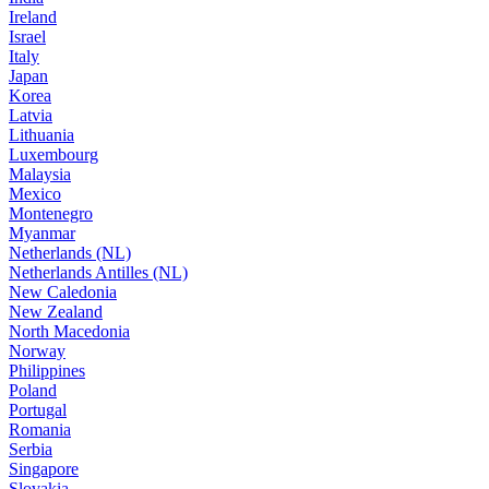
Ireland
Israel
Italy
Japan
Korea
Latvia
Lithuania
Luxembourg
Malaysia
Mexico
Montenegro
Myanmar
Netherlands (NL)
Netherlands Antilles (NL)
New Caledonia
New Zealand
North Macedonia
Norway
Philippines
Poland
Portugal
Romania
Serbia
Singapore
Slovakia