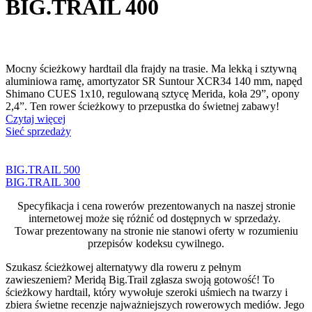
BIG.TRAIL 400
Mocny ścieżkowy hardtail dla frajdy na trasie. Ma lekką i sztywną
aluminiowa ramę, amortyzator SR Suntour XCR34 140 mm, napęd
Shimano CUES 1x10, regulowaną sztycę Merida, koła 29”, opony
2,4”. Ten rower ścieżkowy to przepustka do świetnej zabawy!
Czytaj więcej
Sieć sprzedaży
BIG.TRAIL 500
BIG.TRAIL 300
Specyfikacja i cena rowerów prezentowanych na naszej stronie
internetowej może się różnić od dostępnych w sprzedaży.
Towar prezentowany na stronie nie stanowi oferty w rozumieniu
przepisów kodeksu cywilnego.
Szukasz ścieżkowej alternatywy dla roweru z pełnym
zawieszeniem? Meridą Big.Trail zgłasza swoją gotowość! To
ścieżkowy hardtail, który wywołuje szeroki uśmiech na twarzy i
zbiera świetne recenzje najważniejszych rowerowych mediów. Jego