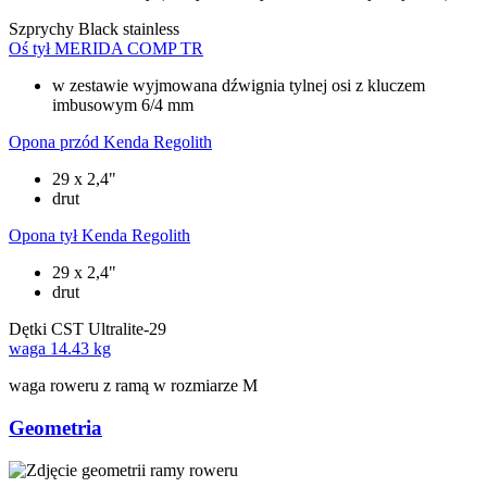
Szprychy
Black stainless
Oś tył
MERIDA COMP TR
w zestawie wyjmowana dźwignia tylnej osi z kluczem
imbusowym 6/4 mm
Opona przód
Kenda Regolith
29 x 2,4"
drut
Opona tył
Kenda Regolith
29 x 2,4"
drut
Dętki
CST Ultralite-29
waga
14.43 kg
waga roweru z ramą w rozmiarze M
Geometria