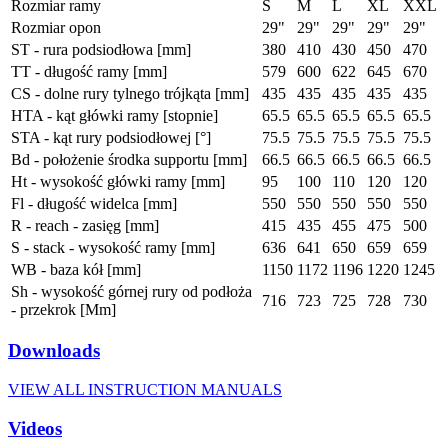
Rozmiar ramy
S
M
L
XL
XXL
Rozmiar opon
29"
29"
29"
29"
29"
ST - rura podsiodłowa [mm]
380
410
430
450
470
TT - długość ramy [mm]
579
600
622
645
670
CS - dolne rury tylnego trójkąta [mm]
435
435
435
435
435
HTA - kąt główki ramy [stopnie]
65.5
65.5
65.5
65.5
65.5
STA - kąt rury podsiodłowej [°]
75.5
75.5
75.5
75.5
75.5
Bd - położenie środka supportu [mm]
66.5
66.5
66.5
66.5
66.5
Ht - wysokość główki ramy [mm]
95
100
110
120
120
Fl - długość widelca [mm]
550
550
550
550
550
R - reach - zasięg [mm]
415
435
455
475
500
S - stack - wysokość ramy [mm]
636
641
650
659
659
WB - baza kół [mm]
1150
1172
1196
1220
1245
Sh - wysokość górnej rury od podłoża
716
723
725
728
730
- przekrok [Mm]
Downloads
VIEW ALL INSTRUCTION MANUALS
Videos