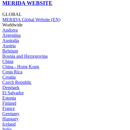
MERIDA WEBSITE
GLOBAL
MERIDA Global Website (EN)
Worldwide
Andorra
Argentina
Australia
Austria
Belgium
Bosnia and Herzegovina
China
China - Hong Kong
Costa Rica
Croatia
Czech Republic
Denmark
El Salvador
Estonia
Finland
France
Germany
Hungary
Iceland
India