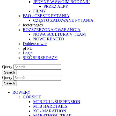
JEDYNE W SWOIM RODZAJU
PRZEZ ALPY
FILMY
FAQ - CZĘSTE PYTANIA
CZĘSTO ZADAWANE PYTANIA
footer pages
ROZSZERZONA GWARANCJA
NOWA SCULTURA V TEAM
NOWE REACTO
Dobierz rower
pl-PL
Login
SIEĆ SPRZEDAŻY
Query
Search
Query
Search
ROWERY
GÓRSKIE
MTB FULL SUSPENSION
MTB HARDTAILS
XC / MARATHON
MARATHON / TRAIL