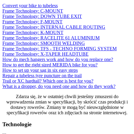
Convert your bike to tubeless
Frame Technology: C-MOUNT
Frame Technology: DOWN TUBE EXIT
Frame Technology: F-MOUNT
Frame Technology: INTERNAL CABLE ROUTING
Frame Technology: K-MOUNT
Frame Technology: RACELITE 61 ALUMINIUM
Frame Technology: SMOOTH WELDING
Frame Technology: TFS - TECHNO FORMING SYSTEM
Frame Technology: X-TAPER HEADTUBE
How do mech hangers work and how do you replace one?
How to get the right sized MERIDA bike for you?
How to set up your sag in six easy steps
Repair a tubeless tyre puncture on the trail
Trail or XC hardtail? Which one is best for you?
What is a dropper, do you need one and how do they work?
Zdarza się, że w ostatniej chwili jesteśmy zmuszeni do
wprowadzenia zmian w specyfikacji, by skrócić czas produkcji i
dostawy rowerów. Zmiany te mogą być nieuwzględnione w
specyfikacji rowerów oraz ich zdjęciach na stronie internetowej.
Technologie