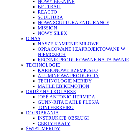
NOWY BIG.NINE
BIG.TRAIL
REACTO
SCULTURA
NOWA SCULTURA ENDURANCE
MISSION
NOWY SILEX
O NAS
NASZE KAMIENIE MILOWE
OPRACOWANE I ZAPROJEKTOWANE W
NIEMCZECH
RĘCZNIE PRODUKOWANE NA TAJWANIE
TECHNOLOGIE
KARBONOWE RZEMIOSŁO
ALUMINIOWA PRODUKCJA
TECHNOLOGIE MERIDY
MAHLE EBIKEMOTION
DRUŻYNY I KOLARZE
JOSÉ ANTONIO HERMIDA
GUNN-RITA DAHLE FLESJÅ
TONI FERREIRO
DO POBRANIA
INSTRUKCJE OBSŁUGI
CERTYFIKATY
ŚWIAT MERIDY