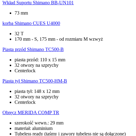
Wkład Suportu
Shimano BB-UN101
73 mm
korba
Shimano CUES U4000
32 T
170 mm - S, 175 mm - od rozmiaru M wzwyż
Piasta przód
Shimano TC500-B
piasta przód: 110 x 15 mm
32 otwory na szprychy
Centerlock
Piasta tył
Shimano TC500-HM-B
piasta tył: 148 x 12 mm
32 otwory na szprychy
Centerlock
Obręcz
MERIDA COMP TR
szerokość wewn.: 29 mm
materiał: aluminium
Tubeless ready (taśmy i zawory tubeless nie są dołączone)