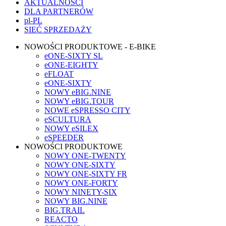
AKTUALNOŚCI
DLA PARTNERÓW
pl-PL
SIEĆ SPRZEDAŻY
NOWOŚCI PRODUKTOWE - E-BIKE
eONE-SIXTY SL
eONE-EIGHTY
eFLOAT
eONE-SIXTY
NOWY eBIG.NINE
NOWY eBIG.TOUR
NOWE eSPRESSO CITY
eSCULTURA
NOWY eSILEX
eSPEEDER
NOWOŚCI PRODUKTOWE
NOWY ONE-TWENTY
NOWY ONE-SIXTY
NOWY ONE-SIXTY FR
NOWY ONE-FORTY
NOWY NINETY-SIX
NOWY BIG.NINE
BIG.TRAIL
REACTO