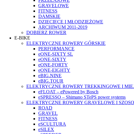
PRZEŁAJOWE
GRAVELOWE
FITNESS
DAMSKIE
DZIECIĘCE I MŁODZIEŻOWE
ARCHIWUM 2011-2019
DOBIERZ ROWER
E-BIKE
ELEKTRYCZNE ROWERY GÓRSKIE
PERFORMANCE
eONE-SIXTY SL
eONE-SIXTY
eONE-FORTY
eONE-EIGHTY
eBIG.NINE
eBIG.TOUR
ELEKTRYCZNE ROWERY TREKKINGOWE I MIE
eFLOAT – ePowered by Bosch
eSPRESSO – Shimano STePS power systems
ELEKTRYCZNE ROWERY GRAVELOWE I SZOS
ROAD
GRAVEL
FITNESS
eSCULTURA
eSILEX