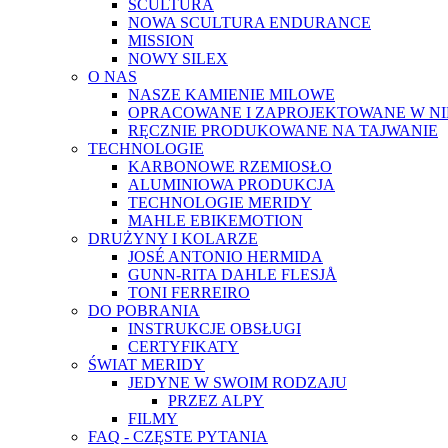
SCULTURA
NOWA SCULTURA ENDURANCE
MISSION
NOWY SILEX
O NAS
NASZE KAMIENIE MILOWE
OPRACOWANE I ZAPROJEKTOWANE W N
RĘCZNIE PRODUKOWANE NA TAJWANIE
TECHNOLOGIE
KARBONOWE RZEMIOSŁO
ALUMINIOWA PRODUKCJA
TECHNOLOGIE MERIDY
MAHLE EBIKEMOTION
DRUŻYNY I KOLARZE
JOSÉ ANTONIO HERMIDA
GUNN-RITA DAHLE FLESJÅ
TONI FERREIRO
DO POBRANIA
INSTRUKCJE OBSŁUGI
CERTYFIKATY
ŚWIAT MERIDY
JEDYNE W SWOIM RODZAJU
PRZEZ ALPY
FILMY
FAQ - CZĘSTE PYTANIA