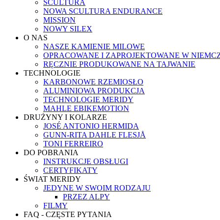
SCULTURA
NOWA SCULTURA ENDURANCE
MISSION
NOWY SILEX
O NAS
NASZE KAMIENIE MILOWE
OPRACOWANE I ZAPROJEKTOWANE W NIEMC
RĘCZNIE PRODUKOWANE NA TAJWANIE
TECHNOLOGIE
KARBONOWE RZEMIOSŁO
ALUMINIOWA PRODUKCJA
TECHNOLOGIE MERIDY
MAHLE EBIKEMOTION
DRUŻYNY I KOLARZE
JOSÉ ANTONIO HERMIDA
GUNN-RITA DAHLE FLESJÅ
TONI FERREIRO
DO POBRANIA
INSTRUKCJE OBSŁUGI
CERTYFIKATY
ŚWIAT MERIDY
JEDYNE W SWOIM RODZAJU
PRZEZ ALPY
FILMY
FAQ - CZĘSTE PYTANIA