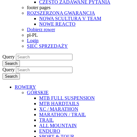
CZĘSTO ZADAWANE PYTANIA
footer pages
ROZSZERZONA GWARANCJA
NOWA SCULTURA V TEAM
NOWE REACTO
Dobierz rower
pl-PL
Login
SIEĆ SPRZEDAŻY
Query
Search
Query
Search
ROWERY
GÓRSKIE
MTB FULL SUSPENSION
MTB HARDTAILS
XC / MARATHON
MARATHON / TRAIL
TRAIL
ALL MOUNTAIN
ENDURO
SPORT & TOUR