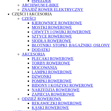
eSPEEDER
ARCHIWUM E-BIKE
ZNAJDŹ ROWER ELEKTRYCZNY
CZĘŚCI I AKCESORIA
CZĘŚCI
KIEROWNICE ROWEROWE
MOSTKI ROWEROWE
CHWYTY I OWIJKI ROWEROWE
SZTYCE ROWEROWE
SIODŁA ROWEROWE
BŁOTNIKI, STOPKI, BAGAŻNIKI, OSŁONY
DODATKI
AKCESORIA
PLECAKI ROWEROWE
TORBY ROWEROWE
MOCOWANIA
LAMPKI ROWEROWE
DZWONKI
POMPKI ROWEROWE
BIDONY I KOSZYKI ROWEROWE
NARZĘDZIA ROWEROWE
ZAPIĘCIA ROWEROWE
ODZIEŻ ROWEROWA
RĘKAWICZKI ROWEROWE
KASKI ROWEROWE