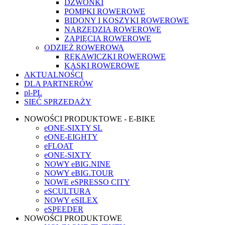
DZWONKI
POMPKI ROWEROWE
BIDONY I KOSZYKI ROWEROWE
NARZĘDZIA ROWEROWE
ZAPIĘCIA ROWEROWE
ODZIEŻ ROWEROWA
RĘKAWICZKI ROWEROWE
KASKI ROWEROWE
AKTUALNOŚCI
DLA PARTNERÓW
pl-PL
SIEĆ SPRZEDAŻY
NOWOŚCI PRODUKTOWE - E-BIKE
eONE-SIXTY SL
eONE-EIGHTY
eFLOAT
eONE-SIXTY
NOWY eBIG.NINE
NOWY eBIG.TOUR
NOWE eSPRESSO CITY
eSCULTURA
NOWY eSILEX
eSPEEDER
NOWOŚCI PRODUKTOWE