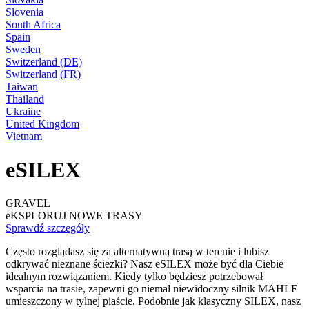
Slovenia
South Africa
Spain
Sweden
Switzerland (DE)
Switzerland (FR)
Taiwan
Thailand
Ukraine
United Kingdom
Vietnam
eSILEX
GRAVEL
eKSPLORUJ NOWE TRASY
Sprawdź szczegóły
Często rozglądasz się za alternatywną trasą w terenie i lubisz
odkrywać nieznane ścieżki? Nasz eSILEX może być dla Ciebie
idealnym rozwiązaniem. Kiedy tylko będziesz potrzebował
wsparcia na trasie, zapewni go niemal niewidoczny silnik MAHLE
umieszczony w tylnej piaście. Podobnie jak klasyczny SILEX, nasz