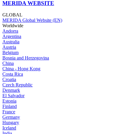
MERIDA WEBSITE
GLOBAL
MERIDA Global Website (EN)
Worldwide
Andorra
Argentina
Australia
Austria
Belgium
Bosnia and Herzegovina
China
China - Hong Kong
Costa Rica
Croatia
Czech Republic
Denmark
El Salvador
Estonia
Finland
France
Germany
Hungary
Iceland
India