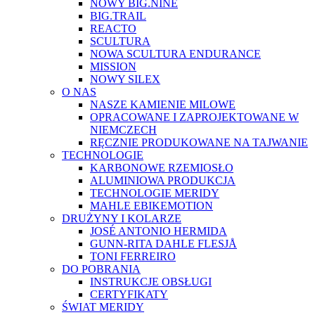
NOWY BIG.NINE
BIG.TRAIL
REACTO
SCULTURA
NOWA SCULTURA ENDURANCE
MISSION
NOWY SILEX
O NAS
NASZE KAMIENIE MILOWE
OPRACOWANE I ZAPROJEKTOWANE W
NIEMCZECH
RĘCZNIE PRODUKOWANE NA TAJWANIE
TECHNOLOGIE
KARBONOWE RZEMIOSŁO
ALUMINIOWA PRODUKCJA
TECHNOLOGIE MERIDY
MAHLE EBIKEMOTION
DRUŻYNY I KOLARZE
JOSÉ ANTONIO HERMIDA
GUNN-RITA DAHLE FLESJÅ
TONI FERREIRO
DO POBRANIA
INSTRUKCJE OBSŁUGI
CERTYFIKATY
ŚWIAT MERIDY