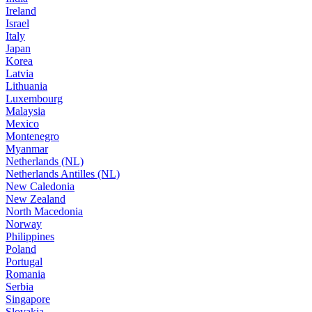
Ireland
Israel
Italy
Japan
Korea
Latvia
Lithuania
Luxembourg
Malaysia
Mexico
Montenegro
Myanmar
Netherlands (NL)
Netherlands Antilles (NL)
New Caledonia
New Zealand
North Macedonia
Norway
Philippines
Poland
Portugal
Romania
Serbia
Singapore
Slovakia