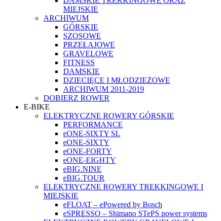
DAMSKIE TREKKINGOWE ORAZ
MIEJSKIE
ARCHIWUM
GÓRSKIE
SZOSOWE
PRZEŁAJOWE
GRAVELOWE
FITNESS
DAMSKIE
DZIECIĘCE I MŁODZIEŻOWE
ARCHIWUM 2011-2019
DOBIERZ ROWER
E-BIKE
ELEKTRYCZNE ROWERY GÓRSKIE
PERFORMANCE
eONE-SIXTY SL
eONE-SIXTY
eONE-FORTY
eONE-EIGHTY
eBIG.NINE
eBIG.TOUR
ELEKTRYCZNE ROWERY TREKKINGOWE I
MIEJSKIE
eFLOAT – ePowered by Bosch
eSPRESSO – Shimano STePS power systems