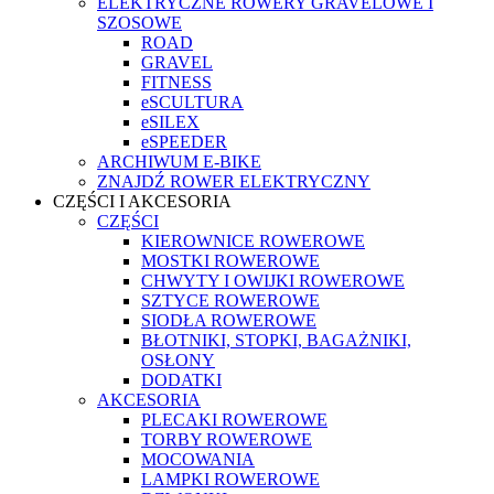
ELEKTRYCZNE ROWERY GRAVELOWE I
SZOSOWE
ROAD
GRAVEL
FITNESS
eSCULTURA
eSILEX
eSPEEDER
ARCHIWUM E-BIKE
ZNAJDŹ ROWER ELEKTRYCZNY
CZĘŚCI I AKCESORIA
CZĘŚCI
KIEROWNICE ROWEROWE
MOSTKI ROWEROWE
CHWYTY I OWIJKI ROWEROWE
SZTYCE ROWEROWE
SIODŁA ROWEROWE
BŁOTNIKI, STOPKI, BAGAŻNIKI,
OSŁONY
DODATKI
AKCESORIA
PLECAKI ROWEROWE
TORBY ROWEROWE
MOCOWANIA
LAMPKI ROWEROWE