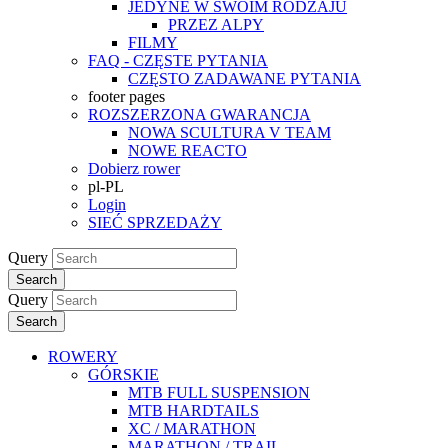
JEDYNE W SWOIM RODZAJU
PRZEZ ALPY
FILMY
FAQ - CZĘSTE PYTANIA
CZĘSTO ZADAWANE PYTANIA
footer pages
ROZSZERZONA GWARANCJA
NOWA SCULTURA V TEAM
NOWE REACTO
Dobierz rower
pl-PL
Login
SIEĆ SPRZEDAŻY
Query
Search
Query
Search
ROWERY
GÓRSKIE
MTB FULL SUSPENSION
MTB HARDTAILS
XC / MARATHON
MARATHON / TRAIL