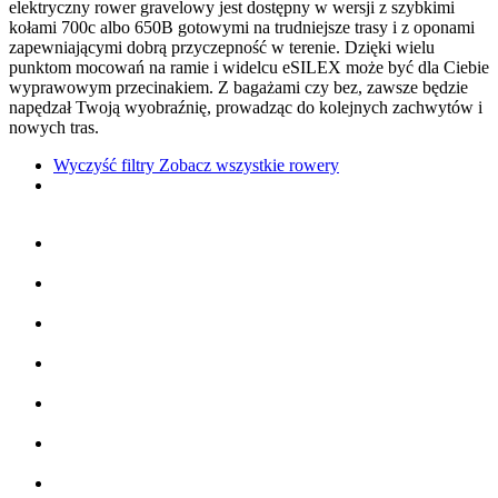
elektryczny rower gravelowy jest dostępny w wersji z szybkimi
kołami 700c albo 650B gotowymi na trudniejsze trasy i z oponami
zapewniającymi dobrą przyczepność w terenie. Dzięki wielu
punktom mocowań na ramie i widelcu eSILEX może być dla Ciebie
wyprawowym przecinakiem. Z bagażami czy bez, zawsze będzie
napędzał Twoją wyobraźnię, prowadząc do kolejnych zachwytów i
nowych tras.
Wyczyść filtry
Zobacz wszystkie rowery