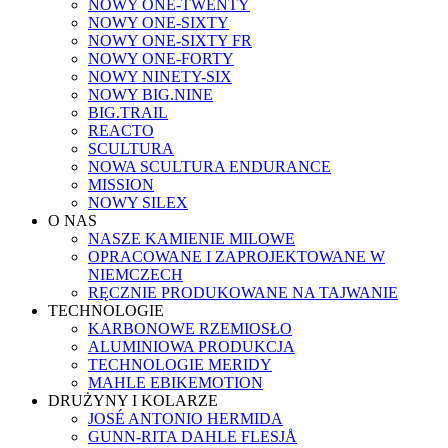
NOWY ONE-TWENTY
NOWY ONE-SIXTY
NOWY ONE-SIXTY FR
NOWY ONE-FORTY
NOWY NINETY-SIX
NOWY BIG.NINE
BIG.TRAIL
REACTO
SCULTURA
NOWA SCULTURA ENDURANCE
MISSION
NOWY SILEX
O NAS
NASZE KAMIENIE MILOWE
OPRACOWANE I ZAPROJEKTOWANE W
NIEMCZECH
RĘCZNIE PRODUKOWANE NA TAJWANIE
TECHNOLOGIE
KARBONOWE RZEMIOSŁO
ALUMINIOWA PRODUKCJA
TECHNOLOGIE MERIDY
MAHLE EBIKEMOTION
DRUŻYNY I KOLARZE
JOSÉ ANTONIO HERMIDA
GUNN-RITA DAHLE FLESJÅ