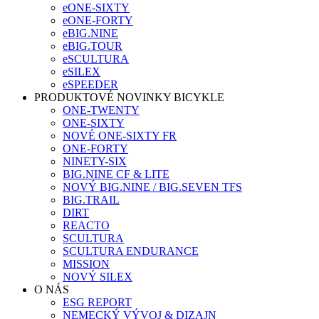
eONE-SIXTY
eONE-FORTY
eBIG.NINE
eBIG.TOUR
eSCULTURA
eSILEX
eSPEEDER
PRODUKTOVÉ NOVINKY BICYKLE
ONE-TWENTY
ONE-SIXTY
NOVÉ ONE-SIXTY FR
ONE-FORTY
NINETY-SIX
BIG.NINE CF & LITE
NOVÝ BIG.NINE / BIG.SEVEN TFS
BIG.TRAIL
DIRT
REACTO
SCULTURA
SCULTURA ENDURANCE
MISSION
NOVÝ SILEX
O NÁS
ESG REPORT
NEMECKÝ VÝVOJ & DIZAJN