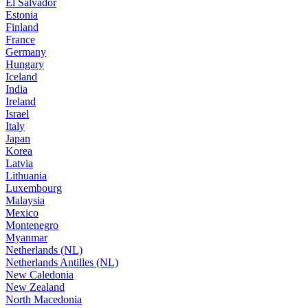
El Salvador
Estonia
Finland
France
Germany
Hungary
Iceland
India
Ireland
Israel
Italy
Japan
Korea
Latvia
Lithuania
Luxembourg
Malaysia
Mexico
Montenegro
Myanmar
Netherlands (NL)
Netherlands Antilles (NL)
New Caledonia
New Zealand
North Macedonia