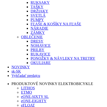
RUKSAKY
TAŠKY
DRŽIAKY
SVETLÁ
PUMPY
FĽAŠE & KOŠÍKY NA FĽAŠE
NÁRADIE
ZÁMKY
OBLEČENIE
DRESY
NOHAVICE
PRILBY
RUKAVICE
PONOŽKY & NÁVLEKY NA TRETRY
OKULIARE
NOVINKY
sk-SK
Vyhľadať predajcu
PRODUKTOVÉ NOVINKY ELEKTROBICYKLE
LITHOS
ETMO
eONE-SIXTY SL
eONE-EIGHTY
eFLOAT