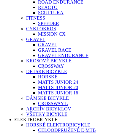
ROAD ENDURANCE
REACTO
SCULTURA
FITNESS
SPEEDER
CYKLOKROS
MISSION CX
GRAVEL
GRAVEL
GRAVEL RACE
GRAVEL ENDURANCE
KROSOVÉ BICYKLE
CROSSWAY
DETSKÉ BICYKLE
HORSKÉ
MATTS JUNIOR 24
MATTS JUNIOR 20
MATTS JUNIOR 16
DÁMSKE BICYKLE
CROSSWAY L
ARCHÍV BICYKLOV
VŠETKY BICYKLE
ELEKTROBICYKLE
HORSKÉ ELEKTROBICYKLE
CELOODPRUŽENÉ E-MTB