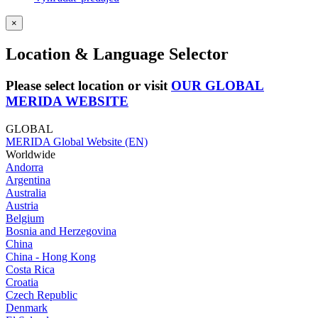
×
Location & Language Selector
Please select location or visit
OUR GLOBAL
MERIDA WEBSITE
GLOBAL
MERIDA Global Website (EN)
Worldwide
Andorra
Argentina
Australia
Austria
Belgium
Bosnia and Herzegovina
China
China - Hong Kong
Costa Rica
Croatia
Czech Republic
Denmark