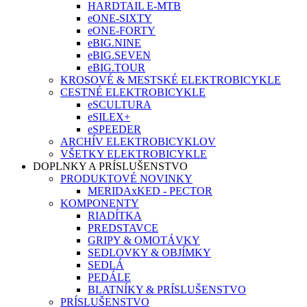
HARDTAIL E-MTB
eONE-SIXTY
eONE-FORTY
eBIG.NINE
eBIG.SEVEN
eBIG.TOUR
KROSOVÉ & MESTSKÉ ELEKTROBICYKLE
CESTNÉ ELEKTROBICYKLE
eSCULTURA
eSILEX+
eSPEEDER
ARCHÍV ELEKTROBICYKLOV
VŠETKY ELEKTROBICYKLE
DOPLNKY A PRÍSLUŠENSTVO
PRODUKTOVÉ NOVINKY
MERIDAxKED - PECTOR
KOMPONENTY
RIADÍTKA
PREDSTAVCE
GRIPY & OMOTÁVKY
SEDLOVKY & OBJÍMKY
SEDLÁ
PEDÁLE
BLATNÍKY & PRÍSLUŠENSTVO
PRÍSLUŠENSTVO