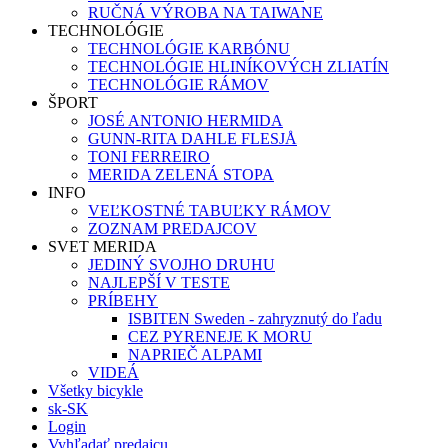
RUČNÁ VÝROBA NA TAIWANE
TECHNOLÓGIE
TECHNOLÓGIE KARBÓNU
TECHNOLÓGIE HLINÍKOVÝCH ZLIATÍN
TECHNOLÓGIE RÁMOV
ŠPORT
JOSÉ ANTONIO HERMIDA
GUNN-RITA DAHLE FLESJÅ
TONI FERREIRO
MERIDA ZELENÁ STOPA
INFO
VEĽKOSTNÉ TABUĽKY RÁMOV
ZOZNAM PREDAJCOV
SVET MERIDA
JEDINÝ SVOJHO DRUHU
NAJLEPŠÍ V TESTE
PRÍBEHY
ISBITEN Sweden - zahryznutý do ľadu
CEZ PYRENEJE K MORU
NAPRIEČ ALPAMI
VIDEÁ
Všetky bicykle
sk-SK
Login
Vyhľadať predajcu