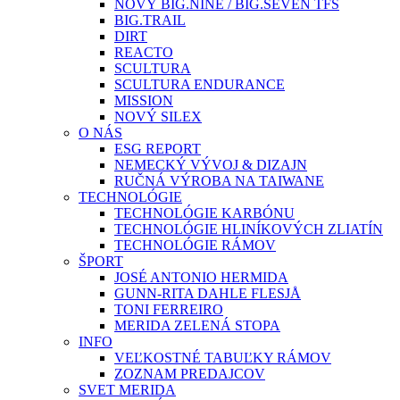
NOVÝ BIG.NINE / BIG.SEVEN TFS
BIG.TRAIL
DIRT
REACTO
SCULTURA
SCULTURA ENDURANCE
MISSION
NOVÝ SILEX
O NÁS
ESG REPORT
NEMECKÝ VÝVOJ & DIZAJN
RUČNÁ VÝROBA NA TAIWANE
TECHNOLÓGIE
TECHNOLÓGIE KARBÓNU
TECHNOLÓGIE HLINÍKOVÝCH ZLIATÍN
TECHNOLÓGIE RÁMOV
ŠPORT
JOSÉ ANTONIO HERMIDA
GUNN-RITA DAHLE FLESJÅ
TONI FERREIRO
MERIDA ZELENÁ STOPA
INFO
VEĽKOSTNÉ TABUĽKY RÁMOV
ZOZNAM PREDAJCOV
SVET MERIDA