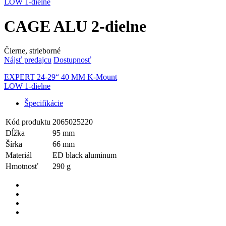
LOW 1-dielne
CAGE ALU 2-dielne
Čierne, strieborné
Nájsť predajcu
Dostupnosť
EXPERT 24-29“ 40 MM K-Mount
LOW 1-dielne
Špecifikácie
Kód produktu
2065025220
Dĺžka
95 mm
Šírka
66 mm
Materiál
ED black aluminum
Hmotnosť
290 g