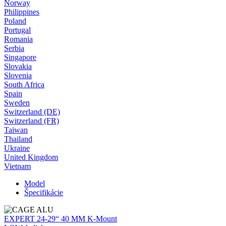
Norway
Philippines
Poland
Portugal
Romania
Serbia
Singapore
Slovakia
Slovenia
South Africa
Spain
Sweden
Switzerland (DE)
Switzerland (FR)
Taiwan
Thailand
Ukraine
United Kingdom
Vietnam
Model
Špecifikácie
EXPERT 24-29“ 40 MM K-Mount