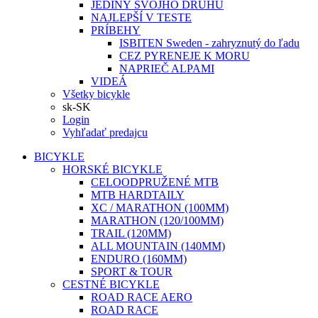
JEDINÝ SVOJHO DRUHU
NAJLEPŠÍ V TESTE
PRÍBEHY
ISBITEN Sweden - zahryznutý do ľadu
CEZ PYRENEJE K MORU
NAPRIEČ ALPAMI
VIDEÁ
Všetky bicykle
sk-SK
Login
Vyhľadať predajcu
BICYKLE
HORSKÉ BICYKLE
CELOODPRUŽENÉ MTB
MTB HARDTAILY
XC / MARATHON (100MM)
MARATHON (120/100MM)
TRAIL (120MM)
ALL MOUNTAIN (140MM)
ENDURO (160MM)
SPORT & TOUR
CESTNÉ BICYKLE
ROAD RACE AERO
ROAD RACE