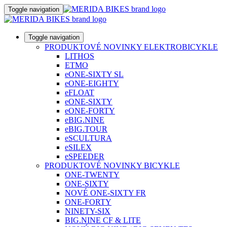
Toggle navigation
Toggle navigation
PRODUKTOVÉ NOVINKY ELEKTROBICYKLE
LITHOS
ETMO
eONE-SIXTY SL
eONE-EIGHTY
eFLOAT
eONE-SIXTY
eONE-FORTY
eBIG.NINE
eBIG.TOUR
eSCULTURA
eSILEX
eSPEEDER
PRODUKTOVÉ NOVINKY BICYKLE
ONE-TWENTY
ONE-SIXTY
NOVÉ ONE-SIXTY FR
ONE-FORTY
NINETY-SIX
BIG.NINE CF & LITE