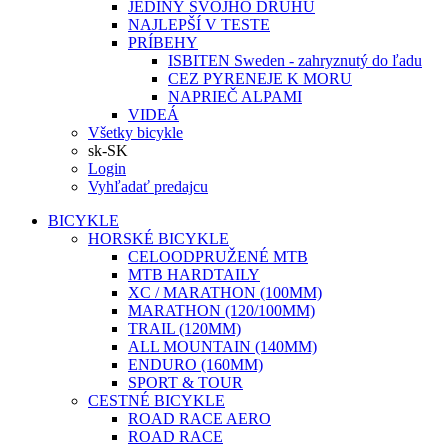
JEDINÝ SVOJHO DRUHU
NAJLEPŠÍ V TESTE
PRÍBEHY
ISBITEN Sweden - zahryznutý do ľadu
CEZ PYRENEJE K MORU
NAPRIEČ ALPAMI
VIDEÁ
Všetky bicykle
sk-SK
Login
Vyhľadať predajcu
BICYKLE
HORSKÉ BICYKLE
CELOODPRUŽENÉ MTB
MTB HARDTAILY
XC / MARATHON (100MM)
MARATHON (120/100MM)
TRAIL (120MM)
ALL MOUNTAIN (140MM)
ENDURO (160MM)
SPORT & TOUR
CESTNÉ BICYKLE
ROAD RACE AERO
ROAD RACE