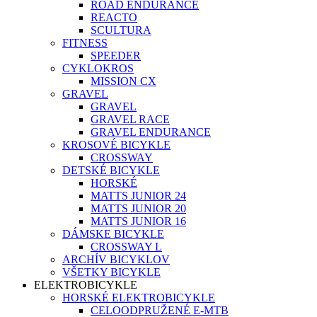
ROAD ENDURANCE
REACTO
SCULTURA
FITNESS
SPEEDER
CYKLOKROS
MISSION CX
GRAVEL
GRAVEL
GRAVEL RACE
GRAVEL ENDURANCE
KROSOVÉ BICYKLE
CROSSWAY
DETSKÉ BICYKLE
HORSKÉ
MATTS JUNIOR 24
MATTS JUNIOR 20
MATTS JUNIOR 16
DÁMSKE BICYKLE
CROSSWAY L
ARCHÍV BICYKLOV
VŠETKY BICYKLE
ELEKTROBICYKLE
HORSKÉ ELEKTROBICYKLE
CELOODPRUŽENÉ E-MTB