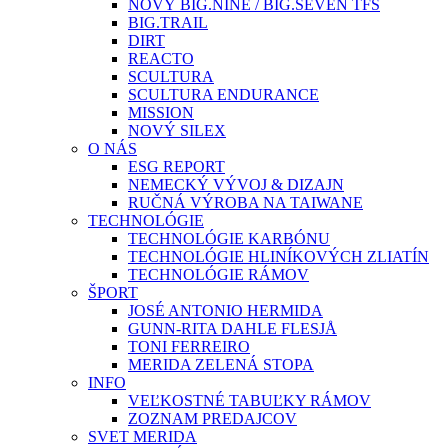
NOVÝ BIG.NINE / BIG.SEVEN TFS
BIG.TRAIL
DIRT
REACTO
SCULTURA
SCULTURA ENDURANCE
MISSION
NOVÝ SILEX
O NÁS
ESG REPORT
NEMECKÝ VÝVOJ & DIZAJN
RUČNÁ VÝROBA NA TAIWANE
TECHNOLÓGIE
TECHNOLÓGIE KARBÓNU
TECHNOLÓGIE HLINÍKOVÝCH ZLIATÍN
TECHNOLÓGIE RÁMOV
ŠPORT
JOSÉ ANTONIO HERMIDA
GUNN-RITA DAHLE FLESJÅ
TONI FERREIRO
MERIDA ZELENÁ STOPA
INFO
VEĽKOSTNÉ TABUĽKY RÁMOV
ZOZNAM PREDAJCOV
SVET MERIDA