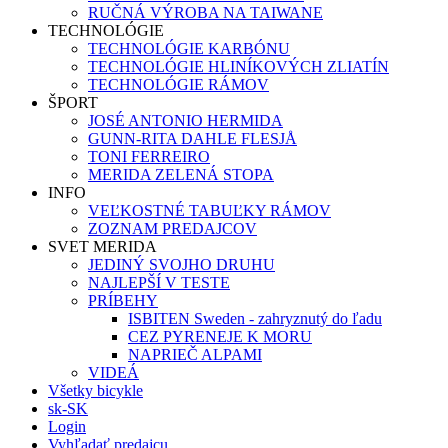
RUČNÁ VÝROBA NA TAIWANE
TECHNOLÓGIE
TECHNOLÓGIE KARBÓNU
TECHNOLÓGIE HLINÍKOVÝCH ZLIATÍN
TECHNOLÓGIE RÁMOV
ŠPORT
JOSÉ ANTONIO HERMIDA
GUNN-RITA DAHLE FLESJÅ
TONI FERREIRO
MERIDA ZELENÁ STOPA
INFO
VEĽKOSTNÉ TABUĽKY RÁMOV
ZOZNAM PREDAJCOV
SVET MERIDA
JEDINÝ SVOJHO DRUHU
NAJLEPŠÍ V TESTE
PRÍBEHY
ISBITEN Sweden - zahryznutý do ľadu
CEZ PYRENEJE K MORU
NAPRIEČ ALPAMI
VIDEÁ
Všetky bicykle
sk-SK
Login
Vyhľadať predajcu