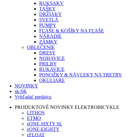
RUKSAKY
TAŠKY
DRŽIAKY
SVETLÁ
PUMPY
FĽAŠE & KOŠÍKY NA FĽAŠE
NÁRADIE
ZÁMKY
OBLEČENIE
DRESY
NOHAVICE
PRILBY
RUKAVICE
PONOŽKY & NÁVLEKY NA TRETRY
OKULIARE
NOVINKY
sk-SK
Vyhľadať predajcu
PRODUKTOVÉ NOVINKY ELEKTROBICYKLE
LITHOS
ETMO
eONE-SIXTY SL
eONE-EIGHTY
eFLOAT