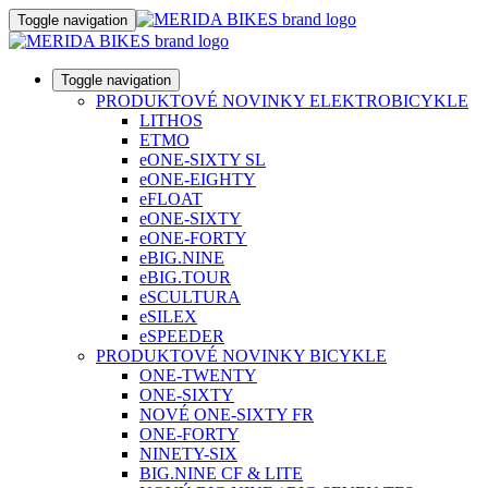
Toggle navigation
Toggle navigation
PRODUKTOVÉ NOVINKY ELEKTROBICYKLE
LITHOS
ETMO
eONE-SIXTY SL
eONE-EIGHTY
eFLOAT
eONE-SIXTY
eONE-FORTY
eBIG.NINE
eBIG.TOUR
eSCULTURA
eSILEX
eSPEEDER
PRODUKTOVÉ NOVINKY BICYKLE
ONE-TWENTY
ONE-SIXTY
NOVÉ ONE-SIXTY FR
ONE-FORTY
NINETY-SIX
BIG.NINE CF & LITE