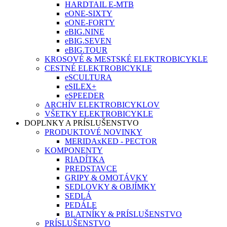
HARDTAIL E-MTB
eONE-SIXTY
eONE-FORTY
eBIG.NINE
eBIG.SEVEN
eBIG.TOUR
KROSOVÉ & MESTSKÉ ELEKTROBICYKLE
CESTNÉ ELEKTROBICYKLE
eSCULTURA
eSILEX+
eSPEEDER
ARCHÍV ELEKTROBICYKLOV
VŠETKY ELEKTROBICYKLE
DOPLNKY A PRÍSLUŠENSTVO
PRODUKTOVÉ NOVINKY
MERIDAxKED - PECTOR
KOMPONENTY
RIADÍTKA
PREDSTAVCE
GRIPY & OMOTÁVKY
SEDLOVKY & OBJÍMKY
SEDLÁ
PEDÁLE
BLATNÍKY & PRÍSLUŠENSTVO
PRÍSLUŠENSTVO