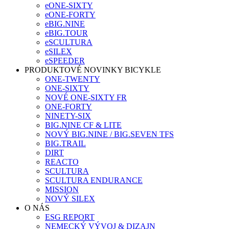
eONE-SIXTY
eONE-FORTY
eBIG.NINE
eBIG.TOUR
eSCULTURA
eSILEX
eSPEEDER
PRODUKTOVÉ NOVINKY BICYKLE
ONE-TWENTY
ONE-SIXTY
NOVÉ ONE-SIXTY FR
ONE-FORTY
NINETY-SIX
BIG.NINE CF & LITE
NOVÝ BIG.NINE / BIG.SEVEN TFS
BIG.TRAIL
DIRT
REACTO
SCULTURA
SCULTURA ENDURANCE
MISSION
NOVÝ SILEX
O NÁS
ESG REPORT
NEMECKÝ VÝVOJ & DIZAJN