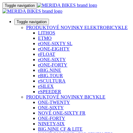
Toggle navigation
Toggle navigation
PRODUKTOVÉ NOVINKY ELEKTROBICYKLE
LITHOS
ETMO
eONE-SIXTY SL
eONE-EIGHTY
eFLOAT
eONE-SIXTY
eONE-FORTY
eBIG.NINE
eBIG.TOUR
eSCULTURA
eSILEX
eSPEEDER
PRODUKTOVÉ NOVINKY BICYKLE
ONE-TWENTY
ONE-SIXTY
NOVÉ ONE-SIXTY FR
ONE-FORTY
NINETY-SIX
BIG.NINE CF & LITE