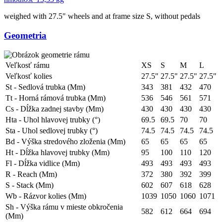
weighed with 27.5" wheels and at frame size S, without pedals
Geometria
Veľkosť rámu
XS
S
M
L
Veľkosť kolies
27.5"
27.5"
27.5"
27.5"
St - Sedlová trubka (Mm)
343
381
432
470
Tt - Horná rámová trubka (Mm)
536
546
561
571
Cs - Dĺžka zadnej stavby (Mm)
430
430
430
430
Hta - Uhol hlavovej trubky (°)
69.5
69.5
70
70
Sta - Uhol sedlovej trubky (°)
74.5
74.5
74.5
74.5
Bd - Výška stredového zloženia (Mm)
65
65
65
65
Ht - Dĺžka hlavovej trubky (Mm)
95
100
110
120
Fl - Dĺžka vidlice (Mm)
493
493
493
493
R - Reach (Mm)
372
380
392
399
S - Stack (Mm)
602
607
618
628
Wb - Rázvor kolies (Mm)
1039
1050
1060
1071
Sh - Výška rámu v mieste obkročenia
582
612
664
694
(Mm)