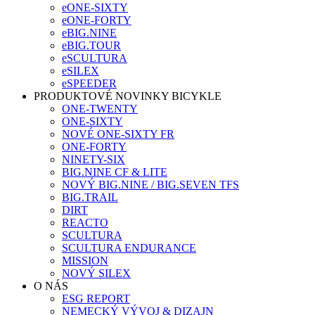
eONE-SIXTY
eONE-FORTY
eBIG.NINE
eBIG.TOUR
eSCULTURA
eSILEX
eSPEEDER
PRODUKTOVÉ NOVINKY BICYKLE
ONE-TWENTY
ONE-SIXTY
NOVÉ ONE-SIXTY FR
ONE-FORTY
NINETY-SIX
BIG.NINE CF & LITE
NOVÝ BIG.NINE / BIG.SEVEN TFS
BIG.TRAIL
DIRT
REACTO
SCULTURA
SCULTURA ENDURANCE
MISSION
NOVÝ SILEX
O NÁS
ESG REPORT
NEMECKÝ VÝVOJ & DIZAJN