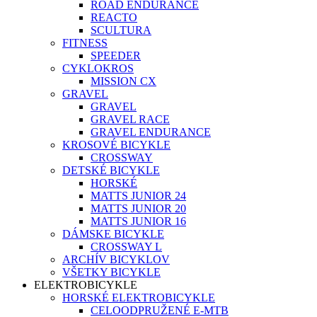
ROAD ENDURANCE
REACTO
SCULTURA
FITNESS
SPEEDER
CYKLOKROS
MISSION CX
GRAVEL
GRAVEL
GRAVEL RACE
GRAVEL ENDURANCE
KROSOVÉ BICYKLE
CROSSWAY
DETSKÉ BICYKLE
HORSKÉ
MATTS JUNIOR 24
MATTS JUNIOR 20
MATTS JUNIOR 16
DÁMSKE BICYKLE
CROSSWAY L
ARCHÍV BICYKLOV
VŠETKY BICYKLE
ELEKTROBICYKLE
HORSKÉ ELEKTROBICYKLE
CELOODPRUŽENÉ E-MTB