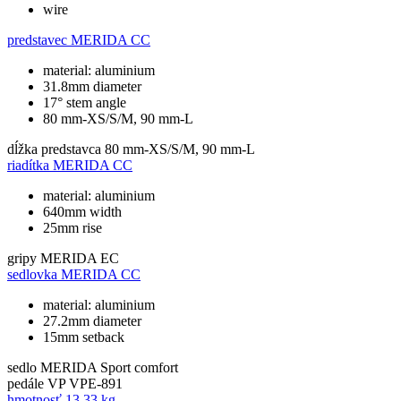
wire
predstavec
MERIDA CC
material: aluminium
31.8mm diameter
17° stem angle
80 mm-XS/S/M, 90 mm-L
dĺžka predstavca
80 mm-XS/S/M, 90 mm-L
riadítka
MERIDA CC
material: aluminium
640mm width
25mm rise
gripy
MERIDA EC
sedlovka
MERIDA CC
material: aluminium
27.2mm diameter
15mm setback
sedlo
MERIDA Sport comfort
pedále
VP VPE-891
hmotnosť
13,33 kg