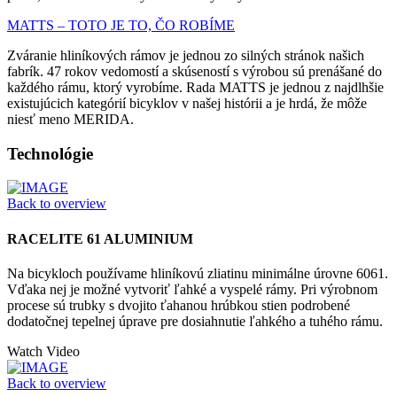
MATTS – TOTO JE TO, ČO ROBÍME
Zváranie hliníkových rámov je jednou zo silných stránok našich
fabrík. 47 rokov vedomostí a skúseností s výrobou sú prenášané do
každého rámu, ktorý vyrobíme. Rada MATTS je jednou z najdlhšie
existujúcich kategórií bicyklov v našej histórii a je hrdá, že môže
niesť meno MERIDA.
Technológie
Back to overview
RACELITE 61 ALUMINIUM
Na bicykloch používame hliníkovú zliatinu minimálne úrovne 6061.
Vďaka nej je možné vytvoriť ľahké a vyspelé rámy. Pri výrobnom
procese sú trubky s dvojito ťahanou hrúbkou stien podrobené
dodatočnej tepelnej úprave pre dosiahnutie ľahkého a tuhého rámu.
Watch Video
Back to overview