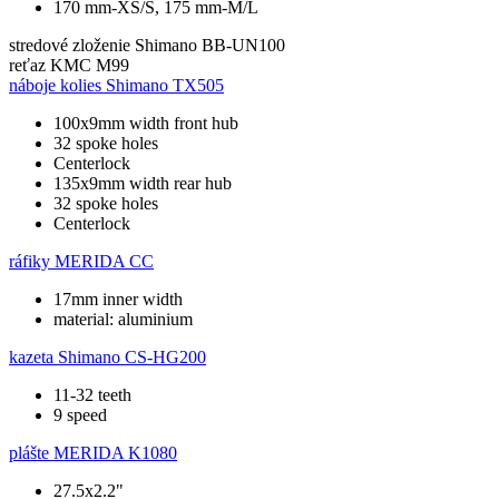
170 mm-XS/S, 175 mm-M/L
stredové zloženie
Shimano BB-UN100
reťaz
KMC M99
náboje kolies
Shimano TX505
100x9mm width front hub
32 spoke holes
Centerlock
135x9mm width rear hub
32 spoke holes
Centerlock
ráfiky
MERIDA CC
17mm inner width
material: aluminium
kazeta
Shimano CS-HG200
11-32 teeth
9 speed
plášte
MERIDA K1080
27.5x2.2"