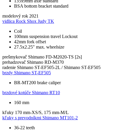
135x9mm axle standard
BSA bottom bracket standard
modelový rok
2021
vidlica
Rock Shox Judy TK
Coil
100mm suspension travel Lockout
42mm fork offset
27.5x2.25" max. wheelsize
prešmykovač
Shimano FD-M2020-TS [2s]
prehadzovač
Shimano RD-M370
radenie
Shimano ST-EF505-2L / Shimano ST-EF505
brzdy
Shimano ST-EF505
BR-MT200 brake caliper
brzdové kotúče
Shimano RT10
160 mm
kľuky
170 mm-XS/S, 175 mm-M/L
kľuky s prevodníkmi
Shimano MT101-2
36-22 teeth