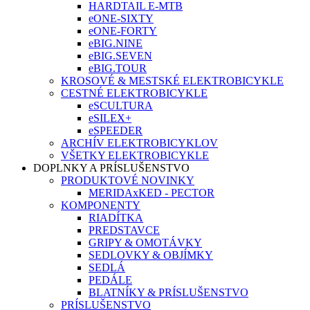
HARDTAIL E-MTB
eONE-SIXTY
eONE-FORTY
eBIG.NINE
eBIG.SEVEN
eBIG.TOUR
KROSOVÉ & MESTSKÉ ELEKTROBICYKLE
CESTNÉ ELEKTROBICYKLE
eSCULTURA
eSILEX+
eSPEEDER
ARCHÍV ELEKTROBICYKLOV
VŠETKY ELEKTROBICYKLE
DOPLNKY A PRÍSLUŠENSTVO
PRODUKTOVÉ NOVINKY
MERIDAxKED - PECTOR
KOMPONENTY
RIADÍTKA
PREDSTAVCE
GRIPY & OMOTÁVKY
SEDLOVKY & OBJÍMKY
SEDLÁ
PEDÁLE
BLATNÍKY & PRÍSLUŠENSTVO
PRÍSLUŠENSTVO