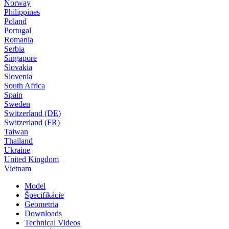
Norway
Philippines
Poland
Portugal
Romania
Serbia
Singapore
Slovakia
Slovenia
South Africa
Spain
Sweden
Switzerland (DE)
Switzerland (FR)
Taiwan
Thailand
Ukraine
United Kingdom
Vietnam
Model
Špecifikácie
Geometria
Downloads
Technical Videos