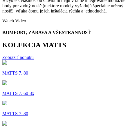
Bicykle s vlastnosťou C-Mount majú v ráme integrované montážne
body pre zadný nosič (niektoré modely vyžadujú špeciálne určený
nosič), vďaka čomu je ich inštalácia rýchla a jednoduchá.
Watch Video
KOMFORT, ZÁBAVA A VŠESTRANNOSŤ
KOLEKCIA MATTS
Zobraziť ponuku
MATTS 7. 80
MATTS 7. 60-3x
MATTS 7. 80