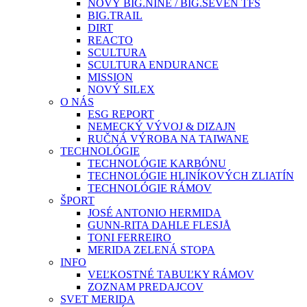
NOVÝ BIG.NINE / BIG.SEVEN TFS
BIG.TRAIL
DIRT
REACTO
SCULTURA
SCULTURA ENDURANCE
MISSION
NOVÝ SILEX
O NÁS
ESG REPORT
NEMECKÝ VÝVOJ & DIZAJN
RUČNÁ VÝROBA NA TAIWANE
TECHNOLÓGIE
TECHNOLÓGIE KARBÓNU
TECHNOLÓGIE HLINÍKOVÝCH ZLIATÍN
TECHNOLÓGIE RÁMOV
ŠPORT
JOSÉ ANTONIO HERMIDA
GUNN-RITA DAHLE FLESJÅ
TONI FERREIRO
MERIDA ZELENÁ STOPA
INFO
VEĽKOSTNÉ TABUĽKY RÁMOV
ZOZNAM PREDAJCOV
SVET MERIDA