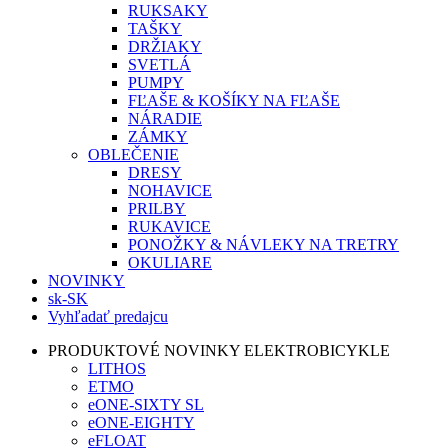
RUKSAKY
TAŠKY
DRŽIAKY
SVETLÁ
PUMPY
FĽAŠE & KOŠÍKY NA FĽAŠE
NÁRADIE
ZÁMKY
OBLEČENIE
DRESY
NOHAVICE
PRILBY
RUKAVICE
PONOŽKY & NÁVLEKY NA TRETRY
OKULIARE
NOVINKY
sk-SK
Vyhľadať predajcu
PRODUKTOVÉ NOVINKY ELEKTROBICYKLE
LITHOS
ETMO
eONE-SIXTY SL
eONE-EIGHTY
eFLOAT