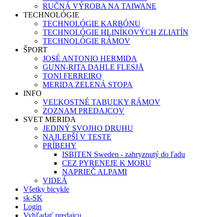
RUČNÁ VÝROBA NA TAIWANE
TECHNOLÓGIE
TECHNOLÓGIE KARBÓNU
TECHNOLÓGIE HLINÍKOVÝCH ZLIATÍN
TECHNOLÓGIE RÁMOV
ŠPORT
JOSÉ ANTONIO HERMIDA
GUNN-RITA DAHLE FLESJÅ
TONI FERREIRO
MERIDA ZELENÁ STOPA
INFO
VEĽKOSTNÉ TABUĽKY RÁMOV
ZOZNAM PREDAJCOV
SVET MERIDA
JEDINÝ SVOJHO DRUHU
NAJLEPŠÍ V TESTE
PRÍBEHY
ISBITEN Sweden - zahryznutý do ľadu
CEZ PYRENEJE K MORU
NAPRIEČ ALPAMI
VIDEÁ
Všetky bicykle
sk-SK
Login
Vyhľadať predajcu