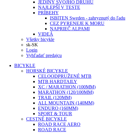
JEDINÝ SVOJHO DRUHU
NAJLEPŠÍ V TESTE
PRÍBEHY
ISBITEN Sweden - zahryznutý do ľadu
CEZ PYRENEJE K MORU
NAPRIEČ ALPAMI
VIDEÁ
Všetky bicykle
sk-SK
Login
Vyhľadať predajcu
BICYKLE
HORSKÉ BICYKLE
CELOODPRUŽENÉ MTB
MTB HARDTAILY
XC / MARATHON (100MM)
MARATHON (120/100MM)
TRAIL (120MM)
ALL MOUNTAIN (140MM)
ENDURO (160MM)
SPORT & TOUR
CESTNÉ BICYKLE
ROAD RACE AERO
ROAD RACE