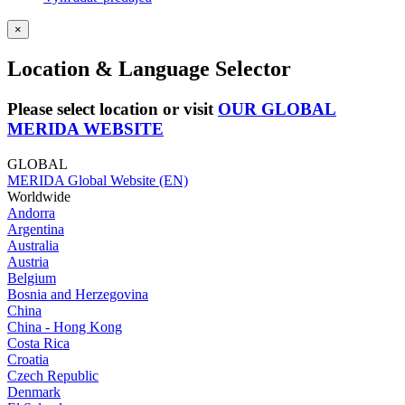
×
Location & Language Selector
Please select location or visit
OUR GLOBAL
MERIDA WEBSITE
GLOBAL
MERIDA Global Website (EN)
Worldwide
Andorra
Argentina
Australia
Austria
Belgium
Bosnia and Herzegovina
China
China - Hong Kong
Costa Rica
Croatia
Czech Republic
Denmark