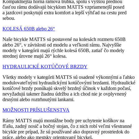
Kompaktnejšia horná rámová trubka, spolu s vyššou prednou
časťou rámu dodávajú bicyklom MATTS vzpriamenejší posed
a jazdcovi poskytujú extra komfort a lepší výhľad na cestu pred
sebou.
KOLESÁ 650B alebo 26“
Naše bicykle MATTS sú postavené na kolesách rozmeru 650B
alebo 26“, v závislosti od modelu a veľkosti rámu. Najvyššie
modely v kategórii majú rýchle kolesá 650B, zatiaľ čo modely
strednej úrovne majú 26“ kolesa.
HYDRAULICKÉ KOTÚČOVÉ BRZDY
Všetky modely v kategórii MATTS sú osadené výkonnými a ľahko
modulovateľnými hydraulickými kotúčovými brzdami. Hydraulické
kotúčové brzdy ponúkajú skvelý brzdný účinok v každom počasí,
nevyžadujú takmer žiadnu údržbu a ich chod nie je ovplyvnený
drsnými alebo roztrhnutými lankami.
MOŽNOSTI PRÍSLUŠENSTVA
Rámy MATTS majú montážne body pre uchytenie košíkov na
fľašu, zadný nosič a bočný stojan, čo z nich robí veľmi všestranné
bicykle pre prípad, že sú používané ako dopravný prostriedok do
práce, alebo ako mestsky orientovaný bicykel.