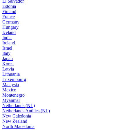
El Salvador
Estonia
Finland
France
Germany
Hungary
Iceland
India
Ireland
Israel
Italy
Japan
Korea
Latvia
Lithuania
Luxembourg
Malaysia
Mexico
Montenegro
Myanmar
Netherlands (NL)
Netherlands Antilles (NL)
New Caledonia
New Zealand
North Macedonia