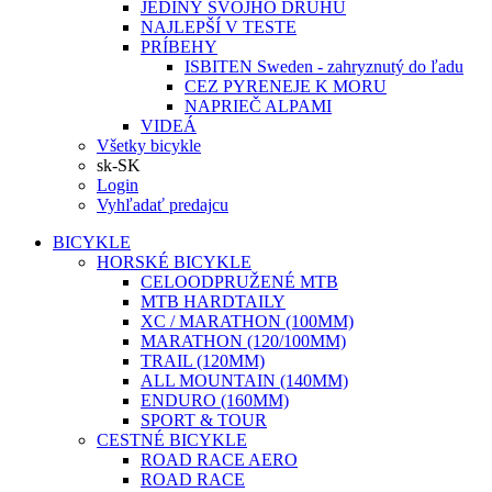
JEDINÝ SVOJHO DRUHU
NAJLEPŠÍ V TESTE
PRÍBEHY
ISBITEN Sweden - zahryznutý do ľadu
CEZ PYRENEJE K MORU
NAPRIEČ ALPAMI
VIDEÁ
Všetky bicykle
sk-SK
Login
Vyhľadať predajcu
BICYKLE
HORSKÉ BICYKLE
CELOODPRUŽENÉ MTB
MTB HARDTAILY
XC / MARATHON (100MM)
MARATHON (120/100MM)
TRAIL (120MM)
ALL MOUNTAIN (140MM)
ENDURO (160MM)
SPORT & TOUR
CESTNÉ BICYKLE
ROAD RACE AERO
ROAD RACE