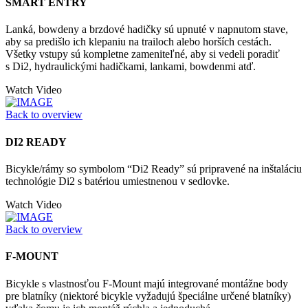
SMART ENTRY
Lanká, bowdeny a brzdové hadičky sú upnuté v napnutom stave,
aby sa predišlo ich klepaniu na trailoch alebo horších cestách.
Všetky vstupy sú kompletne zameniteľné, aby si vedeli poradiť
s Di2, hydraulickými hadičkami, lankami, bowdenmi atď.
Watch Video
Back to overview
DI2 READY
Bicykle/rámy so symbolom “Di2 Ready” sú pripravené na inštaláciu
technológie Di2 s batériou umiestnenou v sedlovke.
Watch Video
Back to overview
F-MOUNT
Bicykle s vlastnosťou F-Mount majú integrované montážne body
pre blatníky (niektoré bicykle vyžadujú špeciálne určené blatníky)