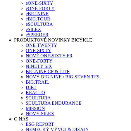
eONE-SIXTY
eONE-FORTY
eBIG.NINE
eBIG.TOUR
eSCULTURA
eSILEX
eSPEEDER
PRODUKTOVÉ NOVINKY BICYKLE
ONE-TWENTY
ONE-SIXTY
NOVÉ ONE-SIXTY FR
ONE-FORTY
NINETY-SIX
BIG.NINE CF & LITE
NOVÝ BIG.NINE / BIG.SEVEN TFS
BIG.TRAIL
DIRT
REACTO
SCULTURA
SCULTURA ENDURANCE
MISSION
NOVÝ SILEX
O NÁS
ESG REPORT
NEMECKÝ VÝVOJ & DIZAJN