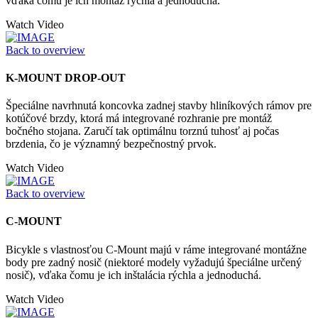
vďaka čomu je ich montáž rýchla a jednoduchá.
Watch Video
Back to overview
K-MOUNT DROP-OUT
Špeciálne navrhnutá koncovka zadnej stavby hliníkových rámov pre
kotúčové brzdy, ktorá má integrované rozhranie pre montáž
bočného stojana. Zaručí tak optimálnu torznú tuhosť aj počas
brzdenia, čo je významný bezpečnostný prvok.
Watch Video
Back to overview
C-MOUNT
Bicykle s vlastnosťou C-Mount majú v ráme integrované montážne
body pre zadný nosič (niektoré modely vyžadujú špeciálne určený
nosič), vďaka čomu je ich inštalácia rýchla a jednoduchá.
Watch Video