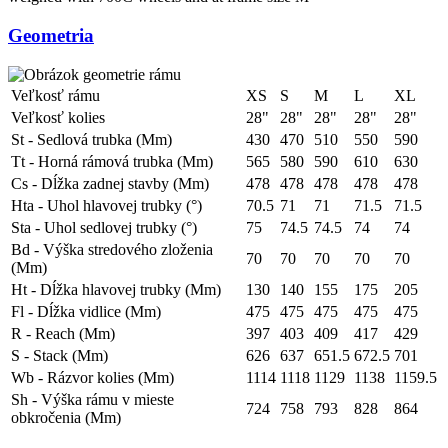
Geometria
Veľkosť rámu
XS
S
M
L
XL
Veľkosť kolies
28"
28"
28"
28"
28"
St - Sedlová trubka (Mm)
430
470
510
550
590
Tt - Horná rámová trubka (Mm)
565
580
590
610
630
Cs - Dĺžka zadnej stavby (Mm)
478
478
478
478
478
Hta - Uhol hlavovej trubky (°)
70.5
71
71
71.5
71.5
Sta - Uhol sedlovej trubky (°)
75
74.5
74.5
74
74
Bd - Výška stredového zloženia
70
70
70
70
70
(Mm)
Ht - Dĺžka hlavovej trubky (Mm)
130
140
155
175
205
Fl - Dĺžka vidlice (Mm)
475
475
475
475
475
R - Reach (Mm)
397
403
409
417
429
S - Stack (Mm)
626
637
651.5
672.5
701
Wb - Rázvor kolies (Mm)
1114
1118
1129
1138
1159.5
Sh - Výška rámu v mieste
724
758
793
828
864
obkročenia (Mm)