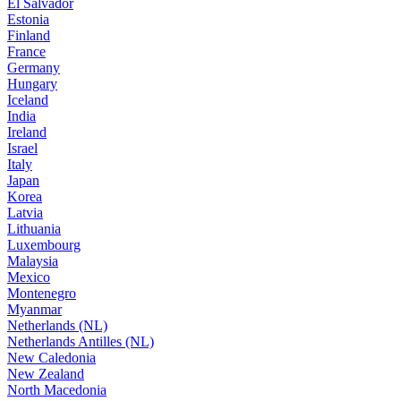
El Salvador
Estonia
Finland
France
Germany
Hungary
Iceland
India
Ireland
Israel
Italy
Japan
Korea
Latvia
Lithuania
Luxembourg
Malaysia
Mexico
Montenegro
Myanmar
Netherlands (NL)
Netherlands Antilles (NL)
New Caledonia
New Zealand
North Macedonia