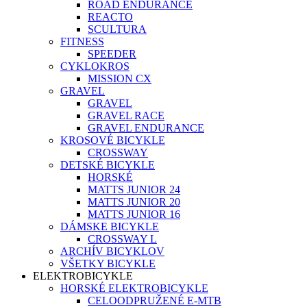
ROAD ENDURANCE
REACTO
SCULTURA
FITNESS
SPEEDER
CYKLOKROS
MISSION CX
GRAVEL
GRAVEL
GRAVEL RACE
GRAVEL ENDURANCE
KROSOVÉ BICYKLE
CROSSWAY
DETSKÉ BICYKLE
HORSKÉ
MATTS JUNIOR 24
MATTS JUNIOR 20
MATTS JUNIOR 16
DÁMSKE BICYKLE
CROSSWAY L
ARCHÍV BICYKLOV
VŠETKY BICYKLE
ELEKTROBICYKLE
HORSKÉ ELEKTROBICYKLE
CELOODPRUŽENÉ E-MTB