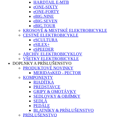
HARDTAIL E-MTB
eONE-SIXTY
eONE-FORTY
eBIG.NINE
eBIG.SEVEN
eBIG.TOUR
KROSOVÉ & MESTSKÉ ELEKTROBICYKLE
CESTNÉ ELEKTROBICYKLE
eSCULTURA
eSILEX+
eSPEEDER
ARCHÍV ELEKTROBICYKLOV
VŠETKY ELEKTROBICYKLE
DOPLNKY A PRÍSLUŠENSTVO
PRODUKTOVÉ NOVINKY
MERIDAxKED - PECTOR
KOMPONENTY
RIADÍTKA
PREDSTAVCE
GRIPY & OMOTÁVKY
SEDLOVKY & OBJÍMKY
SEDLÁ
PEDÁLE
BLATNÍKY & PRÍSLUŠENSTVO
PRÍSLUŠENSTVO