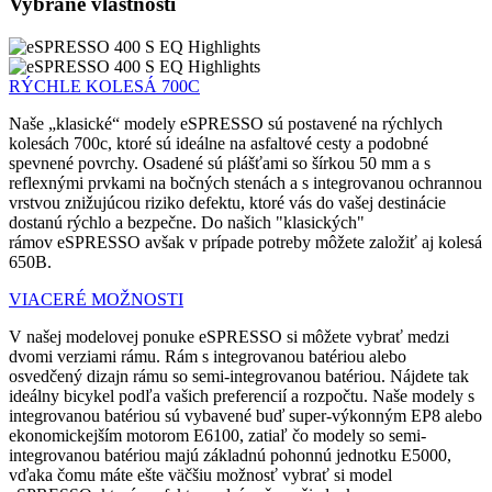
Vybrané vlastnosti
RÝCHLE KOLESÁ 700C
Naše „klasické“ modely eSPRESSO sú postavené na rýchlych
kolesách 700c, ktoré sú ideálne na asfaltové cesty a podobné
spevnené povrchy. Osadené sú plášťami so šírkou 50 mm a s
reflexnými prvkami na bočných stenách a s integrovanou ochrannou
vrstvou znižujúcou riziko defektu, ktoré vás do vašej destinácie
dostanú rýchlo a bezpečne. Do našich "klasických"
rámov eSPRESSO avšak v prípade potreby môžete založiť aj kolesá
650B.
VIACERÉ MOŽNOSTI
V našej modelovej ponuke eSPRESSO si môžete vybrať medzi
dvomi verziami rámu. Rám s integrovanou batériou alebo
osvedčený dizajn rámu so semi-integrovanou batériou. Nájdete tak
ideálny bicykel podľa vašich preferencií a rozpočtu. Naše modely s
integrovanou batériou sú vybavené buď super-výkonným EP8 alebo
ekonomickejším motorom E6100, zatiaľ čo modely so semi-
integrovanou batériou majú základnú pohonnú jednotku E5000,
vďaka čomu máte ešte väčšiu možnosť vybrať si model