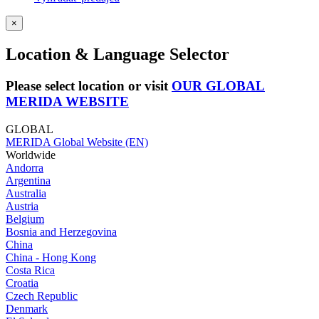
×
Location & Language Selector
Please select location or visit
OUR GLOBAL
MERIDA WEBSITE
GLOBAL
MERIDA Global Website (EN)
Worldwide
Andorra
Argentina
Australia
Austria
Belgium
Bosnia and Herzegovina
China
China - Hong Kong
Costa Rica
Croatia
Czech Republic
Denmark