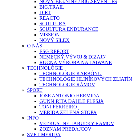
NOVÝ BIG.NINE / BIG.SEVEN TFS
BIG.TRAIL
DIRT
REACTO
SCULTURA
SCULTURA ENDURANCE
MISSION
NOVÝ SILEX
O NÁS
ESG REPORT
NEMECKÝ VÝVOJ & DIZAJN
RUČNÁ VÝROBA NA TAIWANE
TECHNOLÓGIE
TECHNOLÓGIE KARBÓNU
TECHNOLÓGIE HLINÍKOVÝCH ZLIATÍN
TECHNOLÓGIE RÁMOV
ŠPORT
JOSÉ ANTONIO HERMIDA
GUNN-RITA DAHLE FLESJÅ
TONI FERREIRO
MERIDA ZELENÁ STOPA
INFO
VEĽKOSTNÉ TABUĽKY RÁMOV
ZOZNAM PREDAJCOV
SVET MERIDA