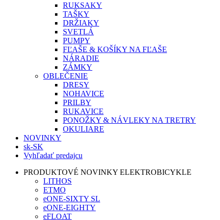
RUKSAKY
TAŠKY
DRŽIAKY
SVETLÁ
PUMPY
FĽAŠE & KOŠÍKY NA FĽAŠE
NÁRADIE
ZÁMKY
OBLEČENIE
DRESY
NOHAVICE
PRILBY
RUKAVICE
PONOŽKY & NÁVLEKY NA TRETRY
OKULIARE
NOVINKY
sk-SK
Vyhľadať predajcu
PRODUKTOVÉ NOVINKY ELEKTROBICYKLE
LITHOS
ETMO
eONE-SIXTY SL
eONE-EIGHTY
eFLOAT