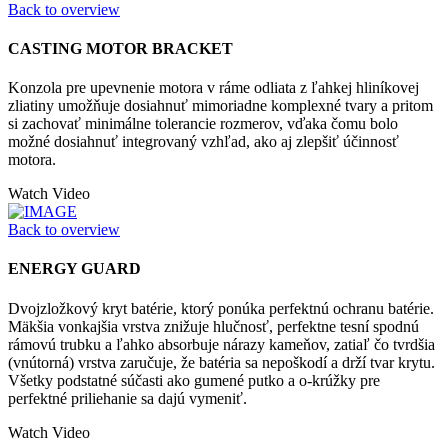
Back to overview
CASTING MOTOR BRACKET
Konzola pre upevnenie motora v ráme odliata z ľahkej hliníkovej
zliatiny umožňuje dosiahnuť mimoriadne komplexné tvary a pritom
si zachovať minimálne tolerancie rozmerov, vďaka čomu bolo
možné dosiahnuť integrovaný vzhľad, ako aj zlepšiť účinnosť
motora.
Watch Video
Back to overview
ENERGY GUARD
Dvojzložkový kryt batérie, ktorý ponúka perfektnú ochranu batérie.
Mäkšia vonkajšia vrstva znižuje hlučnosť, perfektne tesní spodnú
rámovú trubku a ľahko absorbuje nárazy kameňov, zatiaľ čo tvrdšia
(vnútorná) vrstva zaručuje, že batéria sa nepoškodí a drží tvar krytu.
Všetky podstatné súčasti ako gumené putko a o-krúžky pre
perfektné priliehanie sa dajú vymeniť.
Watch Video