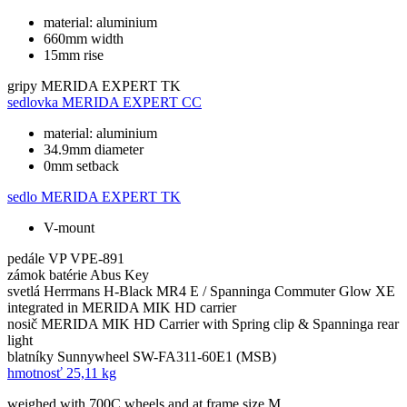
material: aluminium
660mm width
15mm rise
gripy
MERIDA EXPERT TK
sedlovka
MERIDA EXPERT CC
material: aluminium
34.9mm diameter
0mm setback
sedlo
MERIDA EXPERT TK
V-mount
pedále
VP VPE-891
zámok batérie
Abus Key
svetlá
Herrmans H-Black MR4 E / Spanninga Commuter Glow XE
integrated in MERIDA MIK HD carrier
nosič
MERIDA MIK HD Carrier with Spring clip & Spanninga rear
light
blatníky
Sunnywheel SW-FA311-60E1 (MSB)
hmotnosť
25,11 kg
weighed with 700C wheels and at frame size M