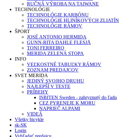
RUČNÁ VÝROBA NA TAIWANE
TECHNOLÓGIE
TECHNOLÓGIE KARBÓNU
TECHNOLÓGIE HLINÍKOVÝCH ZLIATÍN
TECHNOLÓGIE RÁMOV
ŠPORT
JOSÉ ANTONIO HERMIDA
GUNN-RITA DAHLE FLESJÅ
TONI FERREIRO
MERIDA ZELENÁ STOPA
INFO
VEĽKOSTNÉ TABUĽKY RÁMOV
ZOZNAM PREDAJCOV
SVET MERIDA
JEDINÝ SVOJHO DRUHU
NAJLEPŠÍ V TESTE
PRÍBEHY
ISBITEN Sweden - zahryznutý do ľadu
CEZ PYRENEJE K MORU
NAPRIEČ ALPAMI
VIDEÁ
Všetky bicykle
sk-SK
Login
Vyhľadať predajcu