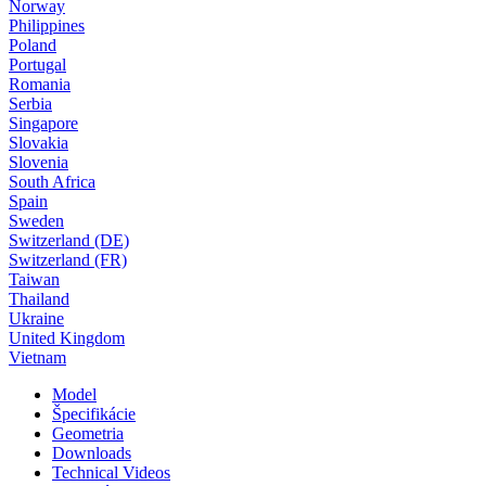
Norway
Philippines
Poland
Portugal
Romania
Serbia
Singapore
Slovakia
Slovenia
South Africa
Spain
Sweden
Switzerland (DE)
Switzerland (FR)
Taiwan
Thailand
Ukraine
United Kingdom
Vietnam
Model
Špecifikácie
Geometria
Downloads
Technical Videos