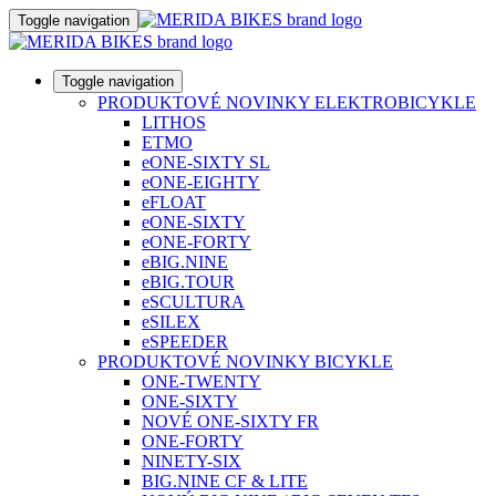
Toggle navigation
Toggle navigation
PRODUKTOVÉ NOVINKY ELEKTROBICYKLE
LITHOS
ETMO
eONE-SIXTY SL
eONE-EIGHTY
eFLOAT
eONE-SIXTY
eONE-FORTY
eBIG.NINE
eBIG.TOUR
eSCULTURA
eSILEX
eSPEEDER
PRODUKTOVÉ NOVINKY BICYKLE
ONE-TWENTY
ONE-SIXTY
NOVÉ ONE-SIXTY FR
ONE-FORTY
NINETY-SIX
BIG.NINE CF & LITE