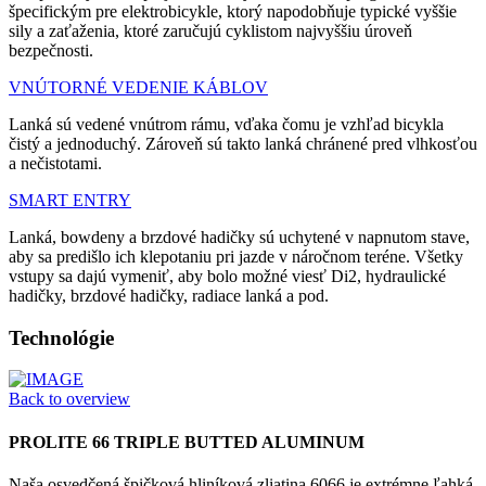
špecifickým pre elektrobicykle, ktorý napodobňuje typické vyššie
sily a zaťaženia, ktoré zaručujú cyklistom najvyššiu úroveň
bezpečnosti.
VNÚTORNÉ VEDENIE KÁBLOV
Lanká sú vedené vnútrom rámu, vďaka čomu je vzhľad bicykla
čistý a jednoduchý. Zároveň sú takto lanká chránené pred vlhkosťou
a nečistotami.
SMART ENTRY
Lanká, bowdeny a brzdové hadičky sú uchytené v napnutom stave,
aby sa predišlo ich klepotaniu pri jazde v náročnom teréne. Všetky
vstupy sa dajú vymeniť, aby bolo možné viesť Di2, hydraulické
hadičky, brzdové hadičky, radiace lanká a pod.
Technológie
Back to overview
PROLITE 66 TRIPLE BUTTED ALUMINUM
Naša osvedčená špičková hliníková zliatina 6066 je extrémne ľahká