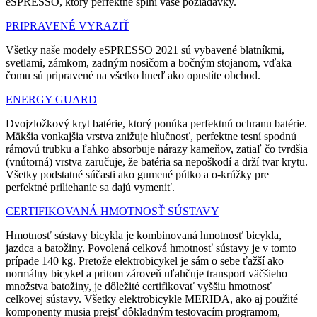
eSPRESSO, ktorý perfektne splní vaše požiadavky.
PRIPRAVENÉ VYRAZIŤ
Všetky naše modely eSPRESSO 2021 sú vybavené blatníkmi,
svetlami, zámkom, zadným nosičom a bočným stojanom, vďaka
čomu sú pripravené na všetko hneď ako opustíte obchod.
ENERGY GUARD
Dvojzložkový kryt batérie, ktorý ponúka perfektnú ochranu batérie.
Mäkšia vonkajšia vrstva znižuje hlučnosť, perfektne tesní spodnú
rámovú trubku a ľahko absorbuje nárazy kameňov, zatiaľ čo tvrdšia
(vnútorná) vrstva zaručuje, že batéria sa nepoškodí a drží tvar krytu.
Všetky podstatné súčasti ako gumené pútko a o-krúžky pre
perfektné priliehanie sa dajú vymeniť.
CERTIFIKOVANÁ HMOTNOSŤ SÚSTAVY
Hmotnosť sústavy bicykla je kombinovaná hmotnosť bicykla,
jazdca a batožiny. Povolená celková hmotnosť sústavy je v tomto
prípade 140 kg. Pretože elektrobicykel je sám o sebe ťažší ako
normálny bicykel a pritom zároveň uľahčuje transport väčšieho
množstva batožiny, je dôležité certifikovať vyššiu hmotnosť
celkovej sústavy. Všetky elektrobicykle MERIDA, ako aj použité
komponenty musia prejsť dôkladným testovacím programom,