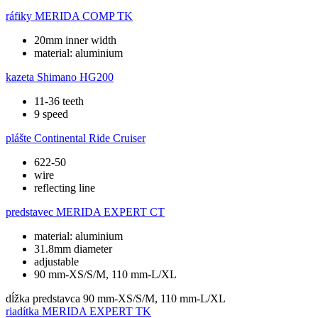
ráfiky
MERIDA COMP TK
20mm inner width
material: aluminium
kazeta
Shimano HG200
11-36 teeth
9 speed
plášte
Continental Ride Cruiser
622-50
wire
reflecting line
predstavec
MERIDA EXPERT CT
material: aluminium
31.8mm diameter
adjustable
90 mm-XS/S/M, 110 mm-L/XL
dĺžka predstavca
90 mm-XS/S/M, 110 mm-L/XL
riadítka
MERIDA EXPERT TK