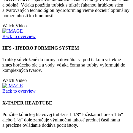
a odolná. Vďaka použitiu trubiek s trikrát ťahanou hrúbkou stien
a tvarovaných technológiou hydroforming vieme docieliť optimálny
pomer tuhosti ku hmotnosti.
Watch Video
Back to overview
HFS - HYDRO FORMING SYSTEM
Trubky sú vložené do formy a dovnútra sa pod tlakom vstrekne
zmes horúceho oleja a vody, vďaka čomu sa trubky vyformujú do
komplexných tvarov.
Watch Video
Back to overview
X-TAPER HEADTUBE
Použitie kónickej hlavovej trubky s 1 1/8“ ložiskami hore a 1 ¼“
alebo 1 ½“ dole zaručuje výnimočnú tuhosť prednej časti rámu
a precízne ovládanie dodáva pocit istoty.