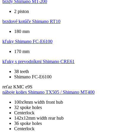
brzdy
Shimano MT-200
2 piston
brzdové kotúče
Shimano RT10
180 mm
kľuky
Shimano FC-E6100
170 mm
kľuky s prevodníkmi
Shimano CRE61
38 teeth
Shimano FC-E6100
reťaz
KMC e9S
náboje kolies
Shimano TX505 / Shimano MT400
100x9mm width front hub
32 spoke holes
Centerlock
142x12mm width rear hub
36 spoke holes
Centerlock