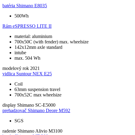
batéria
Shimano E8035
500Wh
Rám
eSPRESSO LITE II
material: aluminium
700x50C (with fender) max. wheelsize
142x12mm axle standard
intube
max. 504 Wh
modelový rok
2021
vidlica
Suntour NEX E25
Coil
63mm suspension travel
700x52C max wheelsize
display
Shimano SC-E5000
prehadzovač
Shimano Deore M592
SGS
radenie
Shimano Alivio M3100