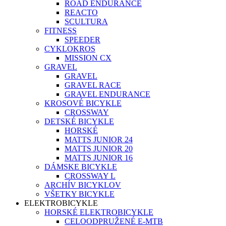
ROAD ENDURANCE
REACTO
SCULTURA
FITNESS
SPEEDER
CYKLOKROS
MISSION CX
GRAVEL
GRAVEL
GRAVEL RACE
GRAVEL ENDURANCE
KROSOVÉ BICYKLE
CROSSWAY
DETSKÉ BICYKLE
HORSKÉ
MATTS JUNIOR 24
MATTS JUNIOR 20
MATTS JUNIOR 16
DÁMSKE BICYKLE
CROSSWAY L
ARCHÍV BICYKLOV
VŠETKY BICYKLE
ELEKTROBICYKLE
HORSKÉ ELEKTROBICYKLE
CELOODPRUŽENÉ E-MTB