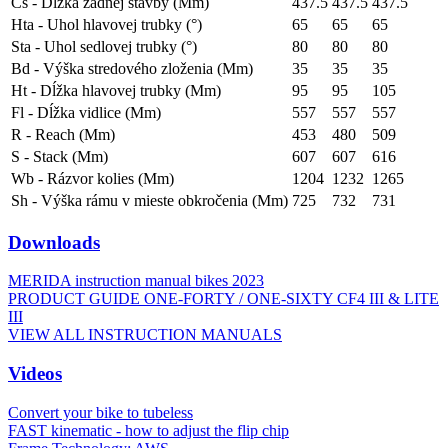
Cs - Dĺžka zadnej stavby (Mm)
437.5
437.5
437.5
Hta - Uhol hlavovej trubky (°)
65
65
65
Sta - Uhol sedlovej trubky (°)
80
80
80
Bd - Výška stredového zloženia (Mm)
35
35
35
Ht - Dĺžka hlavovej trubky (Mm)
95
95
105
Fl - Dĺžka vidlice (Mm)
557
557
557
R - Reach (Mm)
453
480
509
S - Stack (Mm)
607
607
616
Wb - Rázvor kolies (Mm)
1204
1232
1265
Sh - Výška rámu v mieste obkročenia (Mm)
725
732
731
Downloads
MERIDA instruction manual bikes 2023
PRODUCT GUIDE ONE-FORTY / ONE-SIXTY CF4 III & LITE
III
VIEW ALL INSTRUCTION MANUALS
Videos
Convert your bike to tubeless
FAST kinematic - how to adjust the flip chip