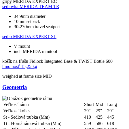
gripy
MERIDA EXPERT EC
sedlovka
MERIDA TEAM TR
34.9mm diameter
10mm setback
30-230mm travel seatpost
sedlo
MERIDA EXPERT SL
V-mount
incl. MERIDA minitool
košík na fľašu
Fidlock Integrated Base & TWIST Bottle 600
hmotnosť
15,25 kg
weighed at frame size MID
Geometria
Veľkosť rámu
Short
Mid
Long
Veľkosť kolies
29"
29"
29"
St - Sedlová trubka (Mm)
410
425
445
Tt - Horná rámová trubka (Mm)
559
586
618