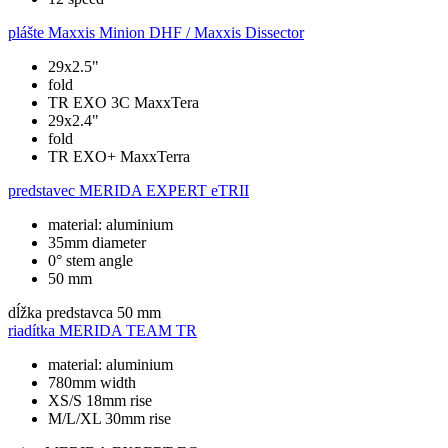
plášte
Maxxis Minion DHF / Maxxis Dissector
29x2.5"
fold
TR EXO 3C MaxxTera
29x2.4"
fold
TR EXO+ MaxxTerra
predstavec
MERIDA EXPERT eTRII
material: aluminium
35mm diameter
0° stem angle
50 mm
dĺžka predstavca
50 mm
riadítka
MERIDA TEAM TR
material: aluminium
780mm width
XS/S 18mm rise
M/L/XL 30mm rise