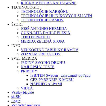
RUČNÁ VÝROBA NA TAIWANE
TECHNOLÓGIE
TECHNOLÓGIE KARBÓNU
TECHNOLÓGIE HLINÍKOVÝCH ZLIATÍN
TECHNOLÓGIE RÁMOV
ŠPORT
JOSÉ ANTONIO HERMIDA
GUNN-RITA DAHLE FLESJÅ
TONI FERREIRO
MERIDA ZELENÁ STOPA
INFO
VEĽKOSTNÉ TABUĽKY RÁMOV
ZOZNAM PREDAJCOV
SVET MERIDA
JEDINÝ SVOJHO DRUHU
NAJLEPŠÍ V TESTE
PRÍBEHY
ISBITEN Sweden - zahryznutý do ľadu
CEZ PYRENEJE K MORU
NAPRIEČ ALPAMI
VIDEÁ
Všetky bicykle
sk-SK
Login
Vyhľadať predajcu