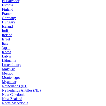
El Salvador
Estonia
Finland
France
Germany
Hungary
Iceland
India
Ireland
Israel
Italy
Japan
Korea
Latvia
Lithuania
Luxembourg
Malaysia
Mexico
Montenegro
Myanmar
Netherlands (NL)
Netherlands Antilles (NL)
New Caledonia
New Zealand
North Macedonia