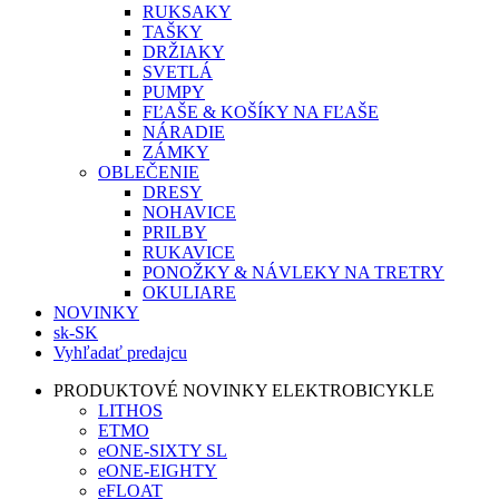
RUKSAKY
TAŠKY
DRŽIAKY
SVETLÁ
PUMPY
FĽAŠE & KOŠÍKY NA FĽAŠE
NÁRADIE
ZÁMKY
OBLEČENIE
DRESY
NOHAVICE
PRILBY
RUKAVICE
PONOŽKY & NÁVLEKY NA TRETRY
OKULIARE
NOVINKY
sk-SK
Vyhľadať predajcu
PRODUKTOVÉ NOVINKY ELEKTROBICYKLE
LITHOS
ETMO
eONE-SIXTY SL
eONE-EIGHTY
eFLOAT