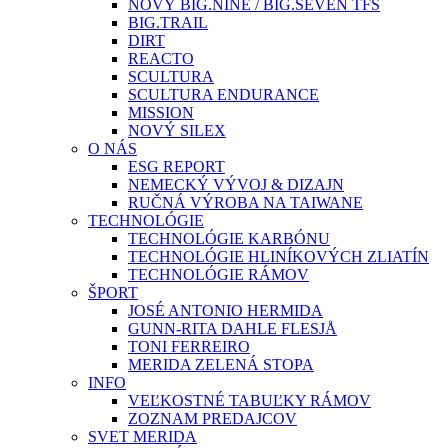
NOVÝ BIG.NINE / BIG.SEVEN TFS
BIG.TRAIL
DIRT
REACTO
SCULTURA
SCULTURA ENDURANCE
MISSION
NOVÝ SILEX
O NÁS
ESG REPORT
NEMECKÝ VÝVOJ & DIZAJN
RUČNÁ VÝROBA NA TAIWANE
TECHNOLÓGIE
TECHNOLÓGIE KARBÓNU
TECHNOLÓGIE HLINÍKOVÝCH ZLIATÍN
TECHNOLÓGIE RÁMOV
ŠPORT
JOSÉ ANTONIO HERMIDA
GUNN-RITA DAHLE FLESJÅ
TONI FERREIRO
MERIDA ZELENÁ STOPA
INFO
VEĽKOSTNÉ TABUĽKY RÁMOV
ZOZNAM PREDAJCOV
SVET MERIDA