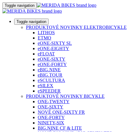
Toggle navigation
Toggle navigation
PRODUKTOVÉ NOVINKY ELEKTROBICYKLE
LITHOS
ETMO
eONE-SIXTY SL
eONE-EIGHTY
eFLOAT
eONE-SIXTY
eONE-FORTY
eBIG.NINE
eBIG.TOUR
eSCULTURA
eSILEX
eSPEEDER
PRODUKTOVÉ NOVINKY BICYKLE
ONE-TWENTY
ONE-SIXTY
NOVÉ ONE-SIXTY FR
ONE-FORTY
NINETY-SIX
BIG.NINE CF & LITE