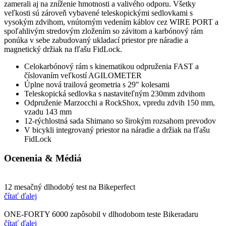
zamerali aj na zníženie hmotnosti a valivého odporu. Všetky
veľkosti sú zároveň vybavené teleskopickými sedlovkami s
vysokým zdvihom, vnútorným vedením káblov cez WIRE PORT a
spoľahlivým stredovým zložením so závitom a karbónový rám
ponúka v sebe zabudovaný ukladací priestor pre náradie a
magnetický držiak na fľašu FidLock.
Celokarbónový rám s kinematikou odpruženia FAST a
číslovaním veľkostí AGILOMETER
Úplne nová trailová geometria s 29" kolesami
Teleskopická sedlovka s nastaviteľným 230mm zdvihom
Odpruženie Marzocchi a RockShox, vpredu zdvih 150 mm,
vzadu 143 mm
12-rýchlostná sada Shimano so širokým rozsahom prevodov
V bicykli integrovaný priestor na náradie a držiak na fľašu
FidLock
Ocenenia & Médiá
12 mesačný dlhodobý test na Bikeperfect
čítať ďalej
ONE-FORTY 6000 zapôsobil v dlhodobom teste Bikeradaru
čítať ďalej