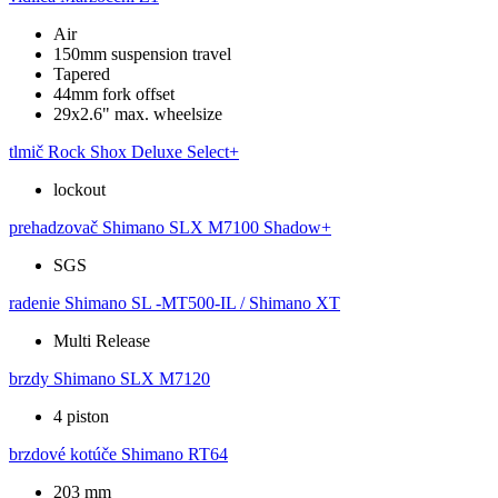
Air
150mm suspension travel
Tapered
44mm fork offset
29x2.6" max. wheelsize
tlmič
Rock Shox Deluxe Select+
lockout
prehadzovač
Shimano SLX M7100 Shadow+
SGS
radenie
Shimano SL -MT500-IL / Shimano XT
Multi Release
brzdy
Shimano SLX M7120
4 piston
brzdové kotúče
Shimano RT64
203 mm