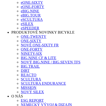
eONE-SIXTY
eONE-FORTY
eBIG.NINE
eBIG.TOUR
eSCULTURA
eSILEX
eSPEEDER
PRODUKTOVÉ NOVINKY BICYKLE
ONE-TWENTY
ONE-SIXTY
NOVÉ ONE-SIXTY FR
ONE-FORTY
NINETY-SIX
BIG.NINE CF & LITE
NOVÝ BIG.NINE / BIG.SEVEN TFS
BIG.TRAIL
DIRT
REACTO
SCULTURA
SCULTURA ENDURANCE
MISSION
NOVÝ SILEX
O NÁS
ESG REPORT
NEMECKÝ VÝVOJ & DIZAJN