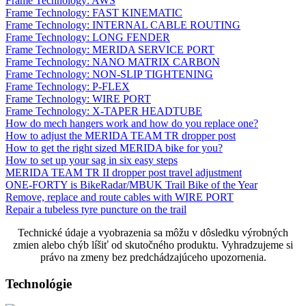
Frame Technology: AWS
Frame Technology: FAST KINEMATIC
Frame Technology: INTERNAL CABLE ROUTING
Frame Technology: LONG FENDER
Frame Technology: MERIDA SERVICE PORT
Frame Technology: NANO MATRIX CARBON
Frame Technology: NON-SLIP TIGHTENING
Frame Technology: P-FLEX
Frame Technology: WIRE PORT
Frame Technology: X-TAPER HEADTUBE
How do mech hangers work and how do you replace one?
How to adjust the MERIDA TEAM TR dropper post
How to get the right sized MERIDA bike for you?
How to set up your sag in six easy steps
MERIDA TEAM TR II dropper post travel adjustment
ONE-FORTY is BikeRadar/MBUK Trail Bike of the Year
Remove, replace and route cables with WIRE PORT
Repair a tubeless tyre puncture on the trail
Technické údaje a vyobrazenia sa môžu v dôsledku výrobných
zmien alebo chýb líšiť od skutočného produktu. Vyhradzujeme si
právo na zmeny bez predchádzajúceho upozornenia.
Technológie