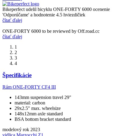
Bikeperfect udelil bicyklu ONE-FORTY 6000 ocenenie
'Odporúčame' a hodnotenie 4.5 hviezdičiek
čítať ďalej
ONE-FORTY 6000 to be reviewed by Off.road.cc
čítať ďalej
1
2
3
4
Špecifikácie
Rám
ONE-FORTY CF4 III
143mm suspension travel 29"
material: carbon
29x2.5" max. wheelsize
148x12mm axle standard
BSA bottom bracket standard
modelový rok
2023
vidlica
Marzocchi Z1