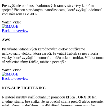
Pre zvýšenie odolnosti karbónových rámov sú vrstvy karbónu
spojené živicou s pridanými nanočasticami, ktoré zvyšujú odolnosť
voči nárazom až o 40%
Watch Video
Back to overview
AWS
Pri výrobe jednotlivých karbónových dielov používame
nafukovaciu vložku, ktorá zaručí, že vnútri trubiek sa nevytvoria
vrásky, ktoré zvyšujú hmotnosť a môžu oslabiť trubku. Vďaka tomu
sú výsledné rámy ľahšie, tuhšie a pevnejšie.
Watch Video
Back to overview
NON-SLIP TIGHTENING
Niektoré skrutky stačí dotiahnuť pomocou kľúča TORX 30 len
z jednej strany, bez rizika, že sa opačná strana pretočí alebo posunie,
vďaka čomu je doťahovanie dôležitých komponentov omnoho