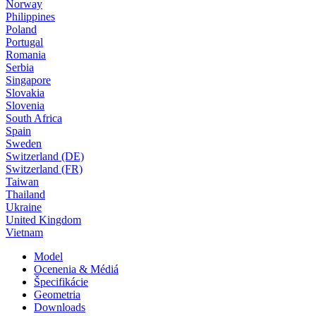
Norway
Philippines
Poland
Portugal
Romania
Serbia
Singapore
Slovakia
Slovenia
South Africa
Spain
Sweden
Switzerland (DE)
Switzerland (FR)
Taiwan
Thailand
Ukraine
United Kingdom
Vietnam
Model
Ocenenia & Médiá
Špecifikácie
Geometria
Downloads