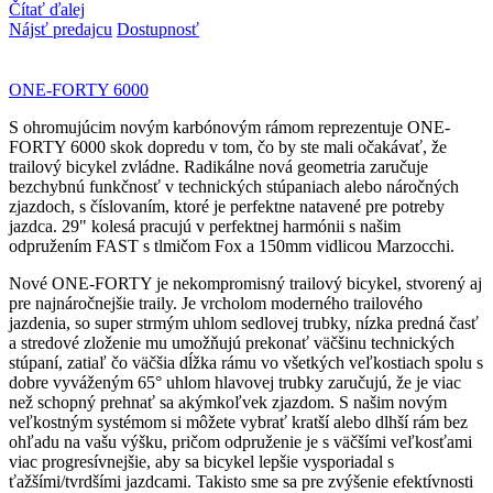
Čítať ďalej
Nájsť predajcu
Dostupnosť
ONE-FORTY 6000
S ohromujúcim novým karbónovým rámom reprezentuje ONE-
FORTY 6000 skok dopredu v tom, čo by ste mali očakávať, že
trailový bicykel zvládne. Radikálne nová geometria zaručuje
bezchybnú funkčnosť v technických stúpaniach alebo náročných
zjazdoch, s číslovaním, ktoré je perfektne natavené pre potreby
jazdca. 29" kolesá pracujú v perfektnej harmónii s našim
odpružením FAST s tlmičom Fox a 150mm vidlicou Marzocchi.
Nové ONE-FORTY je nekompromisný trailový bicykel, stvorený aj
pre najnáročnejšie traily. Je vrcholom moderného trailového
jazdenia, so super strmým uhlom sedlovej trubky, nízka predná časť
a stredové zloženie mu umožňujú prekonať väčšinu technických
stúpaní, zatiaľ čo väčšia dĺžka rámu vo všetkých veľkostiach spolu s
dobre vyváženým 65° uhlom hlavovej trubky zaručujú, že je viac
než schopný prehnať sa akýmkoľvek zjazdom. S našim novým
veľkostným systémom si môžete vybrať kratší alebo dlhší rám bez
ohľadu na vašu výšku, pričom odpruženie je s väčšími veľkosťami
viac progresívnejšie, aby sa bicykel lepšie vysporiadal s
ťažšími/tvrdšími jazdcami. Takisto sme sa pre zvýšenie efektívnosti