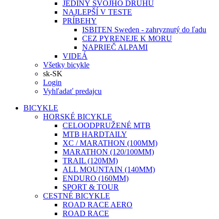
JEDINÝ SVOJHO DRUHU
NAJLEPŠÍ V TESTE
PRÍBEHY
ISBITEN Sweden - zahryznutý do ľadu
CEZ PYRENEJE K MORU
NAPRIEČ ALPAMI
VIDEÁ
Všetky bicykle
sk-SK
Login
Vyhľadať predajcu
BICYKLE
HORSKÉ BICYKLE
CELOODPRUŽENÉ MTB
MTB HARDTAILY
XC / MARATHON (100MM)
MARATHON (120/100MM)
TRAIL (120MM)
ALL MOUNTAIN (140MM)
ENDURO (160MM)
SPORT & TOUR
CESTNÉ BICYKLE
ROAD RACE AERO
ROAD RACE