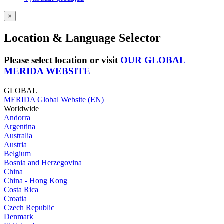
×
Location & Language Selector
Please select location or visit
OUR GLOBAL
MERIDA WEBSITE
GLOBAL
MERIDA Global Website (EN)
Worldwide
Andorra
Argentina
Australia
Austria
Belgium
Bosnia and Herzegovina
China
China - Hong Kong
Costa Rica
Croatia
Czech Republic
Denmark