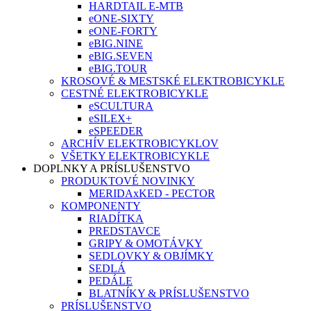
HARDTAIL E-MTB
eONE-SIXTY
eONE-FORTY
eBIG.NINE
eBIG.SEVEN
eBIG.TOUR
KROSOVÉ & MESTSKÉ ELEKTROBICYKLE
CESTNÉ ELEKTROBICYKLE
eSCULTURA
eSILEX+
eSPEEDER
ARCHÍV ELEKTROBICYKLOV
VŠETKY ELEKTROBICYKLE
DOPLNKY A PRÍSLUŠENSTVO
PRODUKTOVÉ NOVINKY
MERIDAxKED - PECTOR
KOMPONENTY
RIADÍTKA
PREDSTAVCE
GRIPY & OMOTÁVKY
SEDLOVKY & OBJÍMKY
SEDLÁ
PEDÁLE
BLATNÍKY & PRÍSLUŠENSTVO
PRÍSLUŠENSTVO