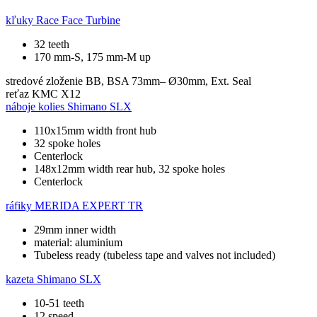
kľuky
Race Face Turbine
32 teeth
170 mm-S, 175 mm-M up
stredové zloženie
BB, BSA 73mm– Ø30mm, Ext. Seal
reťaz
KMC X12
náboje kolies
Shimano SLX
110x15mm width front hub
32 spoke holes
Centerlock
148x12mm width rear hub, 32 spoke holes
Centerlock
ráfiky
MERIDA EXPERT TR
29mm inner width
material: aluminium
Tubeless ready (tubeless tape and valves not included)
kazeta
Shimano SLX
10-51 teeth
12 speed