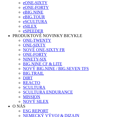
eONE-SIXTY
eONE-FORTY
eBIG.NINE
eBIG.TOUR
eSCULTURA
eSILEX
eSPEEDER
PRODUKTOVÉ NOVINKY BICYKLE
ONE-TWENTY
ONE-SIXTY
NOVÉ ONE-SIXTY FR
ONE-FORTY
NINETY-SIX
BIG.NINE CF & LITE
NOVÝ BIG.NINE / BIG.SEVEN TFS
BIG.TRAIL
DIRT
REACTO
SCULTURA
SCULTURA ENDURANCE
MISSION
NOVÝ SILEX
O NÁS
ESG REPORT
NEMECKÝ VÝVOJ & DIZAJN