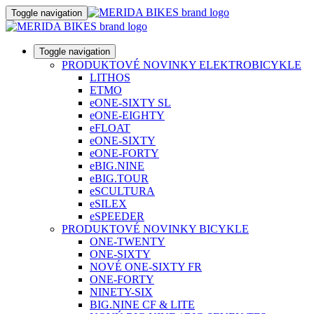
Toggle navigation
Toggle navigation
PRODUKTOVÉ NOVINKY ELEKTROBICYKLE
LITHOS
ETMO
eONE-SIXTY SL
eONE-EIGHTY
eFLOAT
eONE-SIXTY
eONE-FORTY
eBIG.NINE
eBIG.TOUR
eSCULTURA
eSILEX
eSPEEDER
PRODUKTOVÉ NOVINKY BICYKLE
ONE-TWENTY
ONE-SIXTY
NOVÉ ONE-SIXTY FR
ONE-FORTY
NINETY-SIX
BIG.NINE CF & LITE