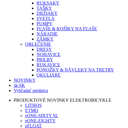
RUKSAKY
TAŠKY
DRŽIAKY
SVETLÁ
PUMPY
FĽAŠE & KOŠÍKY NA FĽAŠE
NÁRADIE
ZÁMKY
OBLEČENIE
DRESY
NOHAVICE
PRILBY
RUKAVICE
PONOŽKY & NÁVLEKY NA TRETRY
OKULIARE
NOVINKY
sk-SK
Vyhľadať predajcu
PRODUKTOVÉ NOVINKY ELEKTROBICYKLE
LITHOS
ETMO
eONE-SIXTY SL
eONE-EIGHTY
eFLOAT