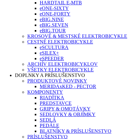
HARDTAIL E-MTB
eONE-SIXTY
eONE-FORTY
eBIG.NINE
eBIG.SEVEN
eBIG.TOUR
KROSOVÉ & MESTSKÉ ELEKTROBICYKLE
CESTNÉ ELEKTROBICYKLE
eSCULTURA
eSILEX+
eSPEEDER
ARCHÍV ELEKTROBICYKLOV
VŠETKY ELEKTROBICYKLE
DOPLNKY A PRÍSLUŠENSTVO
PRODUKTOVÉ NOVINKY
MERIDAxKED - PECTOR
KOMPONENTY
RIADÍTKA
PREDSTAVCE
GRIPY & OMOTÁVKY
SEDLOVKY & OBJÍMKY
SEDLÁ
PEDÁLE
BLATNÍKY & PRÍSLUŠENSTVO
PRÍSLUŠENSTVO