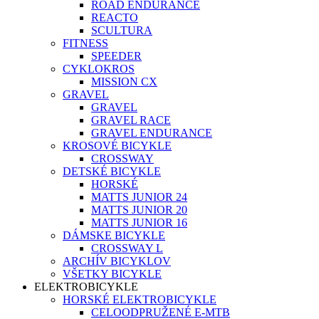
ROAD ENDURANCE
REACTO
SCULTURA
FITNESS
SPEEDER
CYKLOKROS
MISSION CX
GRAVEL
GRAVEL
GRAVEL RACE
GRAVEL ENDURANCE
KROSOVÉ BICYKLE
CROSSWAY
DETSKÉ BICYKLE
HORSKÉ
MATTS JUNIOR 24
MATTS JUNIOR 20
MATTS JUNIOR 16
DÁMSKE BICYKLE
CROSSWAY L
ARCHÍV BICYKLOV
VŠETKY BICYKLE
ELEKTROBICYKLE
HORSKÉ ELEKTROBICYKLE
CELOODPRUŽENÉ E-MTB