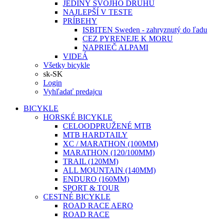
JEDINÝ SVOJHO DRUHU
NAJLEPŠÍ V TESTE
PRÍBEHY
ISBITEN Sweden - zahryznutý do ľadu
CEZ PYRENEJE K MORU
NAPRIEČ ALPAMI
VIDEÁ
Všetky bicykle
sk-SK
Login
Vyhľadať predajcu
BICYKLE
HORSKÉ BICYKLE
CELOODPRUŽENÉ MTB
MTB HARDTAILY
XC / MARATHON (100MM)
MARATHON (120/100MM)
TRAIL (120MM)
ALL MOUNTAIN (140MM)
ENDURO (160MM)
SPORT & TOUR
CESTNÉ BICYKLE
ROAD RACE AERO
ROAD RACE