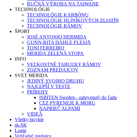
RUČNÁ VÝROBA NA TAIWANE
TECHNOLÓGIE
TECHNOLÓGIE KARBÓNU
TECHNOLÓGIE HLINÍKOVÝCH ZLIATÍN
TECHNOLÓGIE RÁMOV
ŠPORT
JOSÉ ANTONIO HERMIDA
GUNN-RITA DAHLE FLESJÅ
TONI FERREIRO
MERIDA ZELENÁ STOPA
INFO
VEĽKOSTNÉ TABUĽKY RÁMOV
ZOZNAM PREDAJCOV
SVET MERIDA
JEDINÝ SVOJHO DRUHU
NAJLEPŠÍ V TESTE
PRÍBEHY
ISBITEN Sweden - zahryznutý do ľadu
CEZ PYRENEJE K MORU
NAPRIEČ ALPAMI
VIDEÁ
Všetky bicykle
sk-SK
Login
Vyhľadať predajcu