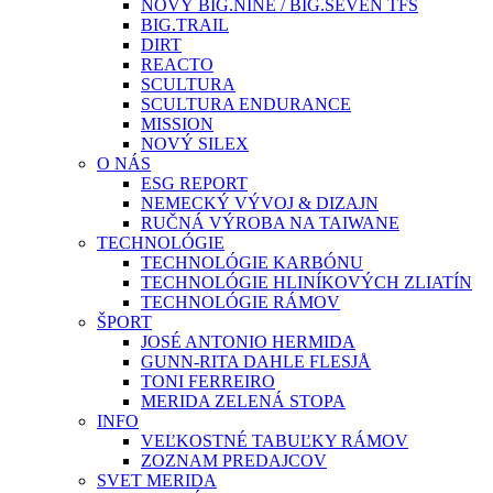
NOVÝ BIG.NINE / BIG.SEVEN TFS
BIG.TRAIL
DIRT
REACTO
SCULTURA
SCULTURA ENDURANCE
MISSION
NOVÝ SILEX
O NÁS
ESG REPORT
NEMECKÝ VÝVOJ & DIZAJN
RUČNÁ VÝROBA NA TAIWANE
TECHNOLÓGIE
TECHNOLÓGIE KARBÓNU
TECHNOLÓGIE HLINÍKOVÝCH ZLIATÍN
TECHNOLÓGIE RÁMOV
ŠPORT
JOSÉ ANTONIO HERMIDA
GUNN-RITA DAHLE FLESJÅ
TONI FERREIRO
MERIDA ZELENÁ STOPA
INFO
VEĽKOSTNÉ TABUĽKY RÁMOV
ZOZNAM PREDAJCOV
SVET MERIDA