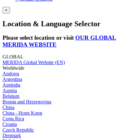
×
Location & Language Selector
Please select location or visit
OUR GLOBAL
MERIDA WEBSITE
GLOBAL
MERIDA Global Website (EN)
Worldwide
Andorra
Argentina
Australia
Austria
Belgium
Bosnia and Herzegovina
China
China - Hong Kong
Costa Rica
Croatia
Czech Republic
Denmark