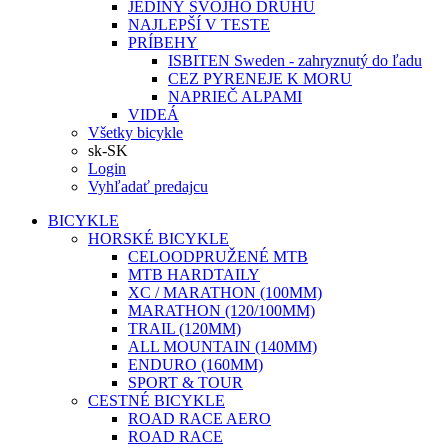
JEDINÝ SVOJHO DRUHU
NAJLEPŠÍ V TESTE
PRÍBEHY
ISBITEN Sweden - zahryznutý do ľadu
CEZ PYRENEJE K MORU
NAPRIEČ ALPAMI
VIDEÁ
Všetky bicykle
sk-SK
Login
Vyhľadať predajcu
BICYKLE
HORSKÉ BICYKLE
CELOODPRUŽENÉ MTB
MTB HARDTAILY
XC / MARATHON (100MM)
MARATHON (120/100MM)
TRAIL (120MM)
ALL MOUNTAIN (140MM)
ENDURO (160MM)
SPORT & TOUR
CESTNÉ BICYKLE
ROAD RACE AERO
ROAD RACE