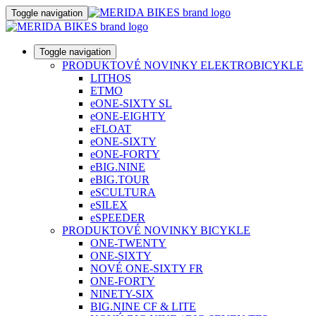
Toggle navigation
Toggle navigation
PRODUKTOVÉ NOVINKY ELEKTROBICYKLE
LITHOS
ETMO
eONE-SIXTY SL
eONE-EIGHTY
eFLOAT
eONE-SIXTY
eONE-FORTY
eBIG.NINE
eBIG.TOUR
eSCULTURA
eSILEX
eSPEEDER
PRODUKTOVÉ NOVINKY BICYKLE
ONE-TWENTY
ONE-SIXTY
NOVÉ ONE-SIXTY FR
ONE-FORTY
NINETY-SIX
BIG.NINE CF & LITE