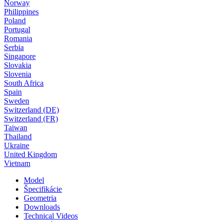
Norway
Philippines
Poland
Portugal
Romania
Serbia
Singapore
Slovakia
Slovenia
South Africa
Spain
Sweden
Switzerland (DE)
Switzerland (FR)
Taiwan
Thailand
Ukraine
United Kingdom
Vietnam
Model
Špecifikácie
Geometria
Downloads
Technical Videos