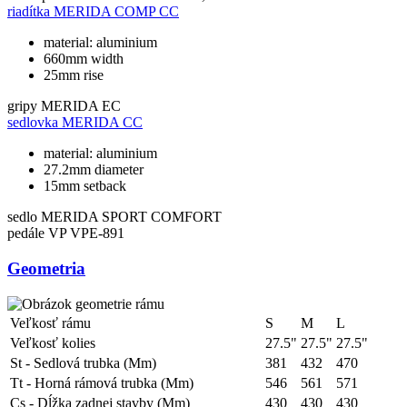
riadítka
MERIDA COMP CC
material: aluminium
660mm width
25mm rise
gripy
MERIDA EC
sedlovka
MERIDA CC
material: aluminium
27.2mm diameter
15mm setback
sedlo
MERIDA SPORT COMFORT
pedále
VP VPE-891
Geometria
Veľkosť rámu
S
M
L
Veľkosť kolies
27.5"
27.5"
27.5"
St - Sedlová trubka (Mm)
381
432
470
Tt - Horná rámová trubka (Mm)
546
561
571
Cs - Dĺžka zadnej stavby (Mm)
430
430
430