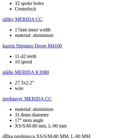
32 spoke holes
Centerlock
ráfiky
MERIDA CC
17mm inner width
material: aluminium
kazeta
Shimano Deore M4100
11-42 teeth
10 speed
plášte
MERIDA K1080
27.5x2.2"
wire
predstavec
MERIDA CC
material: aluminium
31.8mm diameter
17° stem angle
XS/S/M-80 mm, L-90 mm
dĺžka predstavca
XS/S/M-80 MM, L-90 MM