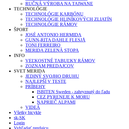
RUČNÁ VÝROBA NA TAIWANE
TECHNOLÓGIE
TECHNOLÓGIE KARBÓNU
TECHNOLÓGIE HLINÍKOVÝCH ZLIATÍN
TECHNOLÓGIE RÁMOV
ŠPORT
JOSÉ ANTONIO HERMIDA
GUNN-RITA DAHLE FLESJÅ
TONI FERREIRO
MERIDA ZELENÁ STOPA
INFO
VEĽKOSTNÉ TABUĽKY RÁMOV
ZOZNAM PREDAJCOV
SVET MERIDA
JEDINÝ SVOJHO DRUHU
NAJLEPŠÍ V TESTE
PRÍBEHY
ISBITEN Sweden - zahryznutý do ľadu
CEZ PYRENEJE K MORU
NAPRIEČ ALPAMI
VIDEÁ
Všetky bicykle
sk-SK
Login
Vyhľadať predajcu