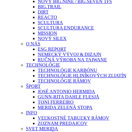
NOVÝ BIG.NINE / BIG.SEVEN TFS
BIG.TRAIL
DIRT
REACTO
SCULTURA
SCULTURA ENDURANCE
MISSION
NOVÝ SILEX
O NÁS
ESG REPORT
NEMECKÝ VÝVOJ & DIZAJN
RUČNÁ VÝROBA NA TAIWANE
TECHNOLÓGIE
TECHNOLÓGIE KARBÓNU
TECHNOLÓGIE HLINÍKOVÝCH ZLIATÍN
TECHNOLÓGIE RÁMOV
ŠPORT
JOSÉ ANTONIO HERMIDA
GUNN-RITA DAHLE FLESJÅ
TONI FERREIRO
MERIDA ZELENÁ STOPA
INFO
VEĽKOSTNÉ TABUĽKY RÁMOV
ZOZNAM PREDAJCOV
SVET MERIDA