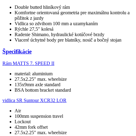
Double butted hliníkový rám
Komfortne orientovaná geometria pre maximálnu kontrolu a
pôžitok z jazdy
Vidlica so zdvihom 100 mm a uzamykaním
Rýchle 27,5" kolesá
Radenie Shimano, hydraulické kotúčové brzdy
Viaceré úchytné body pre blatníky, nosič a bočný stojan
Špecifikácie
Rám
MATTS 7. SPEED II
material: aluminium
27.5x2.25" max. wheelsize
135x9mm axle standard
BSA bottom bracket standard
vidlica
SR Suntour XCR32 LOR
Air
100mm suspension travel
Lockout
42mm fork offset
27.5x2.25" max. wheelsize