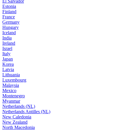
El Salvador
Estonia
Finland
France
Germany
Hungary
Iceland
India
Ireland
Israel
Italy
Japan
Korea
Latvia
Lithuania
Luxembourg
Malaysia
Mexico
Montenegro
Myanmar
Netherlands (NL)
Netherlands Antilles (NL)
New Caledonia
New Zealand
North Macedonia