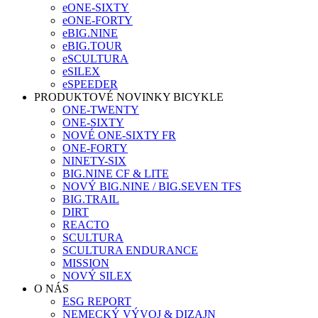
eONE-SIXTY
eONE-FORTY
eBIG.NINE
eBIG.TOUR
eSCULTURA
eSILEX
eSPEEDER
PRODUKTOVÉ NOVINKY BICYKLE
ONE-TWENTY
ONE-SIXTY
NOVÉ ONE-SIXTY FR
ONE-FORTY
NINETY-SIX
BIG.NINE CF & LITE
NOVÝ BIG.NINE / BIG.SEVEN TFS
BIG.TRAIL
DIRT
REACTO
SCULTURA
SCULTURA ENDURANCE
MISSION
NOVÝ SILEX
O NÁS
ESG REPORT
NEMECKÝ VÝVOJ & DIZAJN