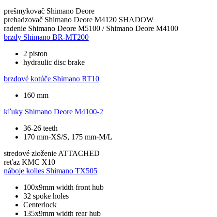
prešmykovač
Shimano Deore
prehadzovač
Shimano Deore M4120 SHADOW
radenie
Shimano Deore M5100 / Shimano Deore M4100
brzdy
Shimano BR-MT200
2 piston
hydraulic disc brake
brzdové kotúče
Shimano RT10
160 mm
kľuky
Shimano Deore M4100-2
36-26 teeth
170 mm-XS/S, 175 mm-M/L
stredové zloženie
ATTACHED
reťaz
KMC X10
náboje kolies
Shimano TX505
100x9mm width front hub
32 spoke holes
Centerlock
135x9mm width rear hub