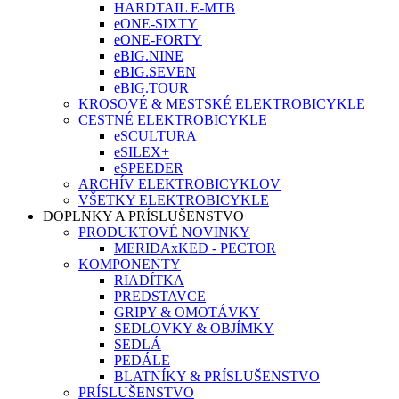
HARDTAIL E-MTB
eONE-SIXTY
eONE-FORTY
eBIG.NINE
eBIG.SEVEN
eBIG.TOUR
KROSOVÉ & MESTSKÉ ELEKTROBICYKLE
CESTNÉ ELEKTROBICYKLE
eSCULTURA
eSILEX+
eSPEEDER
ARCHÍV ELEKTROBICYKLOV
VŠETKY ELEKTROBICYKLE
DOPLNKY A PRÍSLUŠENSTVO
PRODUKTOVÉ NOVINKY
MERIDAxKED - PECTOR
KOMPONENTY
RIADÍTKA
PREDSTAVCE
GRIPY & OMOTÁVKY
SEDLOVKY & OBJÍMKY
SEDLÁ
PEDÁLE
BLATNÍKY & PRÍSLUŠENSTVO
PRÍSLUŠENSTVO