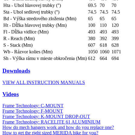
Hta - Uhol hlavovej trubky (°)
69.5
70
70
Sta - Uhol sedlovej trubky (°)
74.5
74.5
74.5
Bd - Výška stredového zloženia (Mm)
65
65
65
Ht - Dĺžka hlavovej trubky (Mm)
100
110
120
Fl - Dĺžka vidlice (Mm)
493
493
493
R - Reach (Mm)
380
392
399
S - Stack (Mm)
607
618
628
Wb - Rázvor kolies (Mm)
1050
1060
1071
Sh - Výška rámu v mieste obkročenia (Mm)
612
664
694
Downloads
VIEW ALL INSTRUCTION MANUALS
Videos
Frame Technology: C-MOUNT
Frame Technology: F-MOUNT
Frame Technology: K-MOUNT DROP-OUT
Frame Technology: RACELITE 61 ALUMINIUM
How do mech hangers work and how do you replace one?
How to get the right sized MERIDA bike for you?