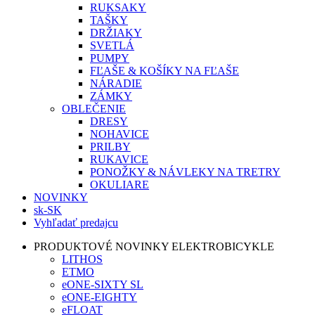
RUKSAKY
TAŠKY
DRŽIAKY
SVETLÁ
PUMPY
FĽAŠE & KOŠÍKY NA FĽAŠE
NÁRADIE
ZÁMKY
OBLEČENIE
DRESY
NOHAVICE
PRILBY
RUKAVICE
PONOŽKY & NÁVLEKY NA TRETRY
OKULIARE
NOVINKY
sk-SK
Vyhľadať predajcu
PRODUKTOVÉ NOVINKY ELEKTROBICYKLE
LITHOS
ETMO
eONE-SIXTY SL
eONE-EIGHTY
eFLOAT