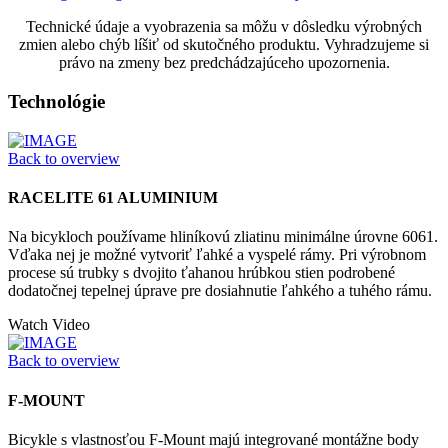
Technické údaje a vyobrazenia sa môžu v dôsledku výrobných
zmien alebo chýb líšiť od skutočného produktu. Vyhradzujeme si
právo na zmeny bez predchádzajúceho upozornenia.
Technológie
Back to overview
RACELITE 61 ALUMINIUM
Na bicykloch používame hliníkovú zliatinu minimálne úrovne 6061.
Vďaka nej je možné vytvoriť ľahké a vyspelé rámy. Pri výrobnom
procese sú trubky s dvojito ťahanou hrúbkou stien podrobené
dodatočnej tepelnej úprave pre dosiahnutie ľahkého a tuhého rámu.
Watch Video
Back to overview
F-MOUNT
Bicykle s vlastnosťou F-Mount majú integrované montážne body