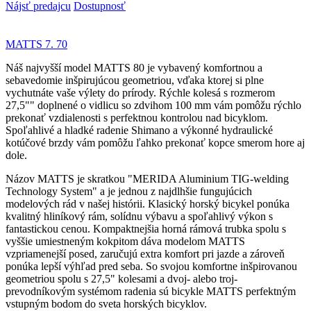
Nájsť predajcu
Dostupnosť
MATTS 7. 70
Náš najvyšší model MATTS 80 je vybavený komfortnou a
sebavedomie inšpirujúcou geometriou, vďaka ktorej si plne
vychutnáte vaše výlety do prírody. Rýchle kolesá s rozmerom
27,5"" doplnené o vidlicu so zdvihom 100 mm vám pomôžu rýchlo
prekonať vzdialenosti s perfektnou kontrolou nad bicyklom.
Spoľahlivé a hladké radenie Shimano a výkonné hydraulické
kotúčové brzdy vám pomôžu ľahko prekonať kopce smerom hore aj
dole.
Názov MATTS je skratkou "MERIDA Aluminium TIG-welding
Technology System" a je jednou z najdlhšie fungujúcich
modelových rád v našej histórii. Klasický horský bicykel ponúka
kvalitný hliníkový rám, solídnu výbavu a spoľahlivý výkon s
fantastickou cenou. Kompaktnejšia horná rámová trubka spolu s
vyššie umiestneným kokpitom dáva modelom MATTS
vzpriamenejší posed, zaručujú extra komfort pri jazde a zároveň
ponúka lepší výhľad pred seba. So svojou komfortne inšpirovanou
geometriou spolu s 27,5" kolesami a dvoj- alebo troj-
prevodníkovým systémom radenia sú bicykle MATTS perfektným
vstupným bodom do sveta horských bicyklov.