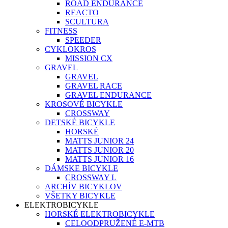
ROAD ENDURANCE
REACTO
SCULTURA
FITNESS
SPEEDER
CYKLOKROS
MISSION CX
GRAVEL
GRAVEL
GRAVEL RACE
GRAVEL ENDURANCE
KROSOVÉ BICYKLE
CROSSWAY
DETSKÉ BICYKLE
HORSKÉ
MATTS JUNIOR 24
MATTS JUNIOR 20
MATTS JUNIOR 16
DÁMSKE BICYKLE
CROSSWAY L
ARCHÍV BICYKLOV
VŠETKY BICYKLE
ELEKTROBICYKLE
HORSKÉ ELEKTROBICYKLE
CELOODPRUŽENÉ E-MTB