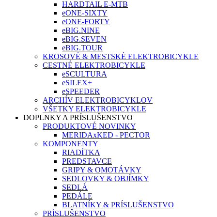
HARDTAIL E-MTB
eONE-SIXTY
eONE-FORTY
eBIG.NINE
eBIG.SEVEN
eBIG.TOUR
KROSOVÉ & MESTSKÉ ELEKTROBICYKLE
CESTNÉ ELEKTROBICYKLE
eSCULTURA
eSILEX+
eSPEEDER
ARCHÍV ELEKTROBICYKLOV
VŠETKY ELEKTROBICYKLE
DOPLNKY A PRÍSLUŠENSTVO
PRODUKTOVÉ NOVINKY
MERIDAxKED - PECTOR
KOMPONENTY
RIADÍTKA
PREDSTAVCE
GRIPY & OMOTÁVKY
SEDLOVKY & OBJÍMKY
SEDLÁ
PEDÁLE
BLATNÍKY & PRÍSLUŠENSTVO
PRÍSLUŠENSTVO