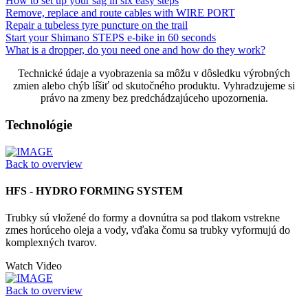
How to set up your sag in six easy steps
Remove, replace and route cables with WIRE PORT
Repair a tubeless tyre puncture on the trail
Start your Shimano STEPS e-bike in 60 seconds
What is a dropper, do you need one and how do they work?
Technické údaje a vyobrazenia sa môžu v dôsledku výrobných
zmien alebo chýb líšiť od skutočného produktu. Vyhradzujeme si
právo na zmeny bez predchádzajúceho upozornenia.
Technológie
Back to overview
HFS - HYDRO FORMING SYSTEM
Trubky sú vložené do formy a dovnútra sa pod tlakom vstrekne
zmes horúceho oleja a vody, vďaka čomu sa trubky vyformujú do
komplexných tvarov.
Watch Video
Back to overview