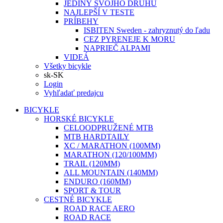
JEDINÝ SVOJHO DRUHU
NAJLEPŠÍ V TESTE
PRÍBEHY
ISBITEN Sweden - zahryznutý do ľadu
CEZ PYRENEJE K MORU
NAPRIEČ ALPAMI
VIDEÁ
Všetky bicykle
sk-SK
Login
Vyhľadať predajcu
BICYKLE
HORSKÉ BICYKLE
CELOODPRUŽENÉ MTB
MTB HARDTAILY
XC / MARATHON (100MM)
MARATHON (120/100MM)
TRAIL (120MM)
ALL MOUNTAIN (140MM)
ENDURO (160MM)
SPORT & TOUR
CESTNÉ BICYKLE
ROAD RACE AERO
ROAD RACE