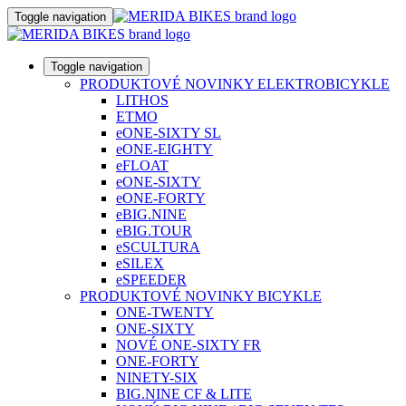
Toggle navigation
Toggle navigation
PRODUKTOVÉ NOVINKY ELEKTROBICYKLE
LITHOS
ETMO
eONE-SIXTY SL
eONE-EIGHTY
eFLOAT
eONE-SIXTY
eONE-FORTY
eBIG.NINE
eBIG.TOUR
eSCULTURA
eSILEX
eSPEEDER
PRODUKTOVÉ NOVINKY BICYKLE
ONE-TWENTY
ONE-SIXTY
NOVÉ ONE-SIXTY FR
ONE-FORTY
NINETY-SIX
BIG.NINE CF & LITE