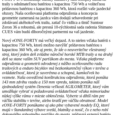
traily s odnímateľnou batériou s kapacitou 750 Wh a voliteľnou
prídavnou batériou s kapacitou 360 Wh, ktorá rozšíri vaše jazdecké
obzory. Naša oceňovaná platforma odpruženia a koncepcia
geometrie zameraná na jazdca vám dodajú sebavedomie pri
zdolávaní akéhokoľvek trailu, zatiaľ čo vidlica a tlmič Suntour
Zeron 36 a robustná, ale presná 10-rýchlostná sada radenia Shimano
CUES vám budú dlhoročnými partnermi na vaš jazdenie.
Nový eONE-FORTY má veľký dojazd. A to nielen vďaka batérii s
kapacitou 750 Wh, ktorú možno navýšiť prídavnou batériou s
kapacitou 360 Wh
, ale aj preto, že ide o neuveriteľne všestranný
stroj, ktorý jeden deň zvládne náročné horské MTB traily a na druhý
deň sa stane vaším SUV parťákom do mesta. Vďaka platforme
odpruženia a geometrii odvodenej z nášho oceňovaného radu
trailových a enduro bicyklov má bezkonkurenčný výkon v teréne a
ovládateľnosť, ktorá je suverénna a schopná, kamkoľvek ho
vezmete. Naša osvedčená konštrukciou odpruženia, ktorá ponúka
143 mm zdvihu vzadu a 150 mm vpredu, takisto ponúka náš
zjednodušený systém členenia veľkostí AGILOMETER, ktorý vám
umožňuje vybrať si požadovanú ovládateľnosť vďaka mimoriadne
nízkej výške rámu v mieste obkročenia. Vyberte si dlhší rám pre
väčšiu stabilitu v teréne, alebo kratší pre väčšiu obratnosť. Model
eONE-FORTY ponúkame aj ako plne vybavené modely EQ, ktoré
majú v štandardnej výbave svetlá, blatníky a nosič, čo z neho robí
dokonalého robustného parťáka do mesta.
prídavná externá batéria