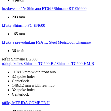
4 piston
brzdové kotúče
Shimano RT64 / Shimano RT-EM600
203 mm
kľuky
Shimano FC-EN600
165 mm
kľuky s prevodníkmi
FSA 1x Steel Megatooth Chainring
36 teeth
reťaz
Shimano LG500
náboje kolies
Shimano TC500-B / Shimano TC500-HM-B
110x15 mm width front hub
32 spoke holes
Centerlock
148x12 mm width rear hub
32 spoke holes
Centerlock
ráfiky
MERIDA COMP TR II