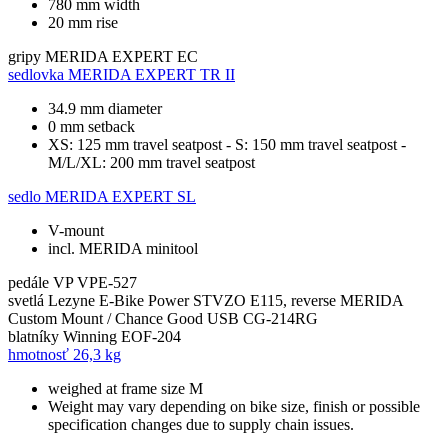
780 mm width
20 mm rise
gripy
MERIDA EXPERT EC
sedlovka
MERIDA EXPERT TR II
34.9 mm diameter
0 mm setback
XS: 125 mm travel seatpost - S: 150 mm travel seatpost -
M/L/XL: 200 mm travel seatpost
sedlo
MERIDA EXPERT SL
V-mount
incl. MERIDA minitool
pedále
VP VPE-527
svetlá
Lezyne E-Bike Power STVZO E115, reverse MERIDA
Custom Mount / Chance Good USB CG-214RG
blatníky
Winning EOF-204
hmotnosť
26,3 kg
weighed at frame size M
Weight may vary depending on bike size, finish or possible
specification changes due to supply chain issues.