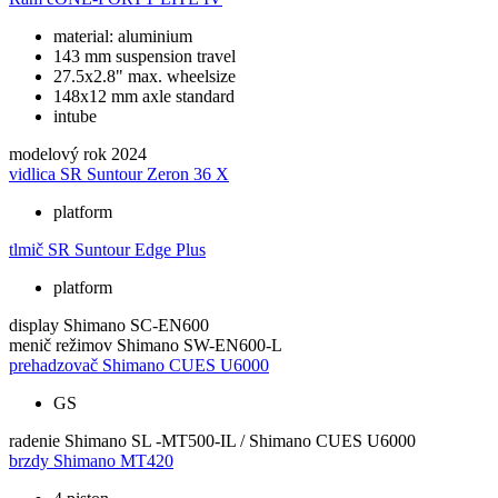
material: aluminium
143 mm suspension travel
27.5x2.8" max. wheelsize
148x12 mm axle standard
intube
modelový rok
2024
vidlica
SR Suntour Zeron 36 X
platform
tlmič
SR Suntour Edge Plus
platform
display
Shimano SC-EN600
menič režimov
Shimano SW-EN600-L
prehadzovač
Shimano CUES U6000
GS
radenie
Shimano SL -MT500-IL / Shimano CUES U6000
brzdy
Shimano MT420