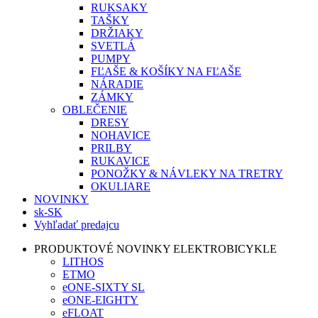
RUKSAKY
TAŠKY
DRŽIAKY
SVETLÁ
PUMPY
FĽAŠE & KOŠÍKY NA FĽAŠE
NÁRADIE
ZÁMKY
OBLEČENIE
DRESY
NOHAVICE
PRILBY
RUKAVICE
PONOŽKY & NÁVLEKY NA TRETRY
OKULIARE
NOVINKY
sk-SK
Vyhľadať predajcu
PRODUKTOVÉ NOVINKY ELEKTROBICYKLE
LITHOS
ETMO
eONE-SIXTY SL
eONE-EIGHTY
eFLOAT