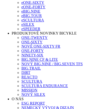
eONE-SIXTY
eONE-FORTY
eBIG.NINE
eBIG.TOUR
eSCULTURA
eSILEX
eSPEEDER
PRODUKTOVÉ NOVINKY BICYKLE
ONE-TWENTY
ONE-SIXTY
NOVÉ ONE-SIXTY FR
ONE-FORTY
NINETY-SIX
BIG.NINE CF & LITE
NOVÝ BIG.NINE / BIG.SEVEN TFS
BIG.TRAIL
DIRT
REACTO
SCULTURA
SCULTURA ENDURANCE
MISSION
NOVÝ SILEX
O NÁS
ESG REPORT
NEMECKÝ VÝVOJ & DIZAJN