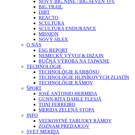
NOVÝ BIG.NINE / BIG.SEVEN TFS
BIG.TRAIL
DIRT
REACTO
SCULTURA
SCULTURA ENDURANCE
MISSION
NOVÝ SILEX
O NÁS
ESG REPORT
NEMECKÝ VÝVOJ & DIZAJN
RUČNÁ VÝROBA NA TAIWANE
TECHNOLÓGIE
TECHNOLÓGIE KARBÓNU
TECHNOLÓGIE HLINÍKOVÝCH ZLIATÍN
TECHNOLÓGIE RÁMOV
ŠPORT
JOSÉ ANTONIO HERMIDA
GUNN-RITA DAHLE FLESJÅ
TONI FERREIRO
MERIDA ZELENÁ STOPA
INFO
VEĽKOSTNÉ TABUĽKY RÁMOV
ZOZNAM PREDAJCOV
SVET MERIDA