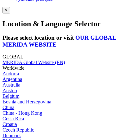
×
Location & Language Selector
Please select location or visit
OUR GLOBAL
MERIDA WEBSITE
GLOBAL
MERIDA Global Website (EN)
Worldwide
Andorra
Argentina
Australia
Austria
Belgium
Bosnia and Herzegovina
China
China - Hong Kong
Costa Rica
Croatia
Czech Republic
Denmark