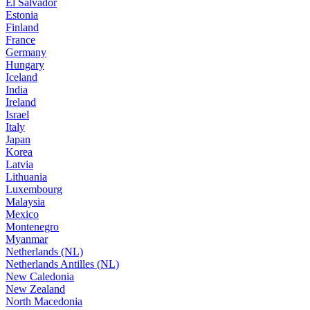
El Salvador
Estonia
Finland
France
Germany
Hungary
Iceland
India
Ireland
Israel
Italy
Japan
Korea
Latvia
Lithuania
Luxembourg
Malaysia
Mexico
Montenegro
Myanmar
Netherlands (NL)
Netherlands Antilles (NL)
New Caledonia
New Zealand
North Macedonia