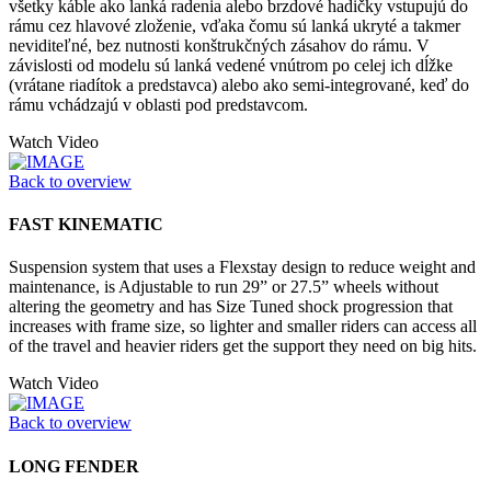
všetky káble ako lanká radenia alebo brzdové hadičky vstupujú do
rámu cez hlavové zloženie, vďaka čomu sú lanká ukryté a takmer
neviditeľné, bez nutnosti konštrukčných zásahov do rámu. V
závislosti od modelu sú lanká vedené vnútrom po celej ich dĺžke
(vrátane riadítok a predstavca) alebo ako semi-integrované, keď do
rámu vchádzajú v oblasti pod predstavcom.
Watch Video
Back to overview
FAST KINEMATIC
Suspension system that uses a Flexstay design to reduce weight and
maintenance, is Adjustable to run 29” or 27.5” wheels without
altering the geometry and has Size Tuned shock progression that
increases with frame size, so lighter and smaller riders can access all
of the travel and heavier riders get the support they need on big hits.
Watch Video
Back to overview
LONG FENDER