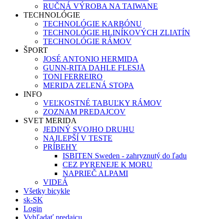
RUČNÁ VÝROBA NA TAIWANE
TECHNOLÓGIE
TECHNOLÓGIE KARBÓNU
TECHNOLÓGIE HLINÍKOVÝCH ZLIATÍN
TECHNOLÓGIE RÁMOV
ŠPORT
JOSÉ ANTONIO HERMIDA
GUNN-RITA DAHLE FLESJÅ
TONI FERREIRO
MERIDA ZELENÁ STOPA
INFO
VEĽKOSTNÉ TABUĽKY RÁMOV
ZOZNAM PREDAJCOV
SVET MERIDA
JEDINÝ SVOJHO DRUHU
NAJLEPŠÍ V TESTE
PRÍBEHY
ISBITEN Sweden - zahryznutý do ľadu
CEZ PYRENEJE K MORU
NAPRIEČ ALPAMI
VIDEÁ
Všetky bicykle
sk-SK
Login
Vyhľadať predajcu