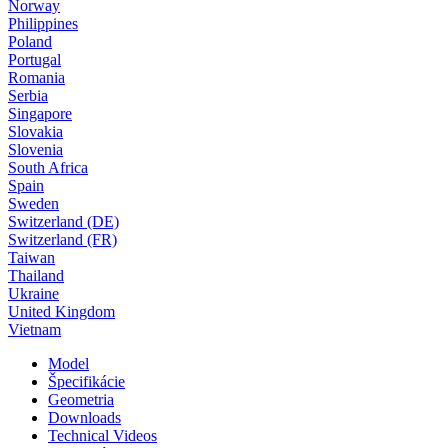
Norway
Philippines
Poland
Portugal
Romania
Serbia
Singapore
Slovakia
Slovenia
South Africa
Spain
Sweden
Switzerland (DE)
Switzerland (FR)
Taiwan
Thailand
Ukraine
United Kingdom
Vietnam
Model
Špecifikácie
Geometria
Downloads
Technical Videos