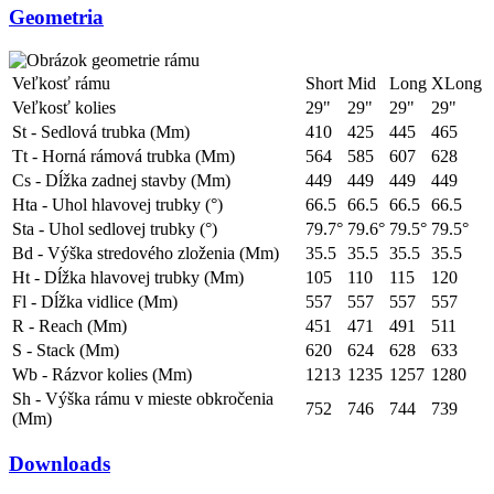
Geometria
Veľkosť rámu
Short
Mid
Long
XLong
Veľkosť kolies
29"
29"
29"
29"
St - Sedlová trubka (Mm)
410
425
445
465
Tt - Horná rámová trubka (Mm)
564
585
607
628
Cs - Dĺžka zadnej stavby (Mm)
449
449
449
449
Hta - Uhol hlavovej trubky (°)
66.5
66.5
66.5
66.5
Sta - Uhol sedlovej trubky (°)
79.7°
79.6°
79.5°
79.5°
Bd - Výška stredového zloženia (Mm)
35.5
35.5
35.5
35.5
Ht - Dĺžka hlavovej trubky (Mm)
105
110
115
120
Fl - Dĺžka vidlice (Mm)
557
557
557
557
R - Reach (Mm)
451
471
491
511
S - Stack (Mm)
620
624
628
633
Wb - Rázvor kolies (Mm)
1213
1235
1257
1280
Sh - Výška rámu v mieste obkročenia
752
746
744
739
(Mm)
Downloads