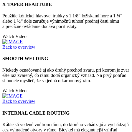
X-TAPER HEADTUBE
Použitie kónickej hlavovej trubky s 1 1/8“ ložiskami hore a 1 ¼“
alebo 1 ½“ dole zaručuje výnimočnú tuhosť prednej časti rámu
a precízne ovládanie dodáva pocit istoty.
Watch Video
Back to overview
SMOOTH WELDING
Niekedy označované aj ako druhý prechod zvaru, pri ktorom je zvar
ešte raz zvarený, čo rámu dodá organický vzhľad. Na prvý pohľad
si budete myslieť, že sa jedná o karbónový rám.
Watch Video
Back to overview
INTERNAL CABLE ROUTING
Káble sú vedené vnútrom rámu, do ktorého vchádzajú a vychádzajú
cez vyhradené otvory v ráme. Bicykel má elegantnejší vzhľad