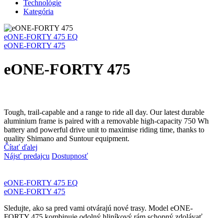
Technológie
Kategória
eONE-FORTY 475 EQ
eONE-FORTY 475
eONE-FORTY 475
Tough, trail-capable and a range to ride all day. Our latest durable
aluminium frame is paired with a removable high-capacity 750 Wh
battery and powerful drive unit to maximise riding time, thanks to
quality Shimano and Suntour equipment.
Čítať ďalej
Nájsť predajcu
Dostupnosť
eONE-FORTY 475 EQ
eONE-FORTY 475
Sledujte, ako sa pred vami otvárajú nové trasy. Model eONE-
FORTY 475 kombinuje odolný hliníkový rám schopný zdolávať