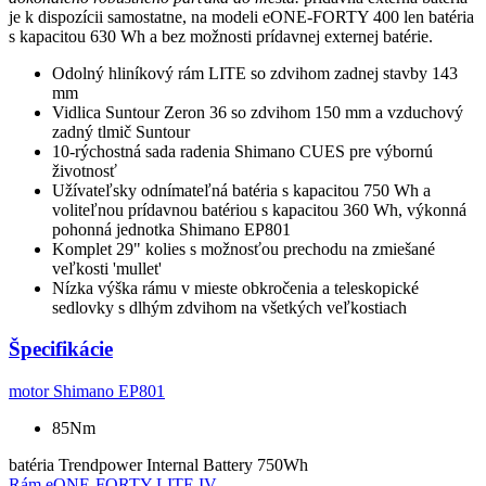
je k dispozícii samostatne, na modeli eONE-FORTY 400 len batéria
s kapacitou 630 Wh a bez možnosti prídavnej externej batérie.
Odolný hliníkový rám LITE so zdvihom zadnej stavby 143
mm
Vidlica Suntour Zeron 36 so zdvihom 150 mm a vzduchový
zadný tlmič Suntour
10-rýchostná sada radenia Shimano CUES pre výbornú
životnosť
Užívateľsky odnímateľná batéria s kapacitou 750 Wh a
voliteľnou prídavnou batériou s kapacitou 360 Wh, výkonná
pohonná jednotka Shimano EP801
Komplet 29" kolies s možnosťou prechodu na zmiešané
veľkosti 'mullet'
Nízka výška rámu v mieste obkročenia a teleskopické
sedlovky s dlhým zdvihom na všetkých veľkostiach
Špecifikácie
motor
Shimano EP801
85Nm
batéria
Trendpower Internal Battery 750Wh
Rám
eONE-FORTY LITE IV