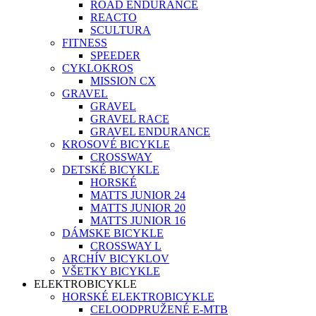
ROAD ENDURANCE
REACTO
SCULTURA
FITNESS
SPEEDER
CYKLOKROS
MISSION CX
GRAVEL
GRAVEL
GRAVEL RACE
GRAVEL ENDURANCE
KROSOVÉ BICYKLE
CROSSWAY
DETSKÉ BICYKLE
HORSKÉ
MATTS JUNIOR 24
MATTS JUNIOR 20
MATTS JUNIOR 16
DÁMSKE BICYKLE
CROSSWAY L
ARCHÍV BICYKLOV
VŠETKY BICYKLE
ELEKTROBICYKLE
HORSKÉ ELEKTROBICYKLE
CELOODPRUŽENÉ E-MTB