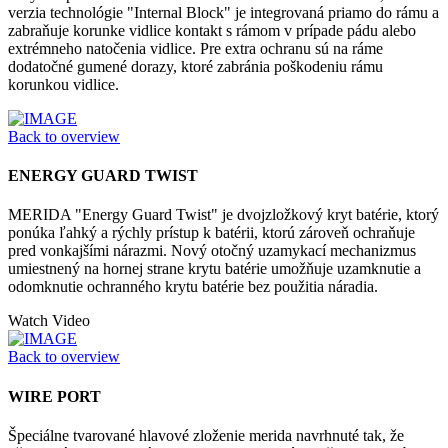
verzia technológie "Internal Block" je integrovaná priamo do rámu a
zabraňuje korunke vidlice kontakt s rámom v prípade pádu alebo
extrémneho natočenia vidlice. Pre extra ochranu sú na ráme
dodatočné gumené dorazy, ktoré zabránia poškodeniu rámu
korunkou vidlice.
Back to overview
ENERGY GUARD TWIST
MERIDA "Energy Guard Twist" je dvojzložkový kryt batérie, ktorý
ponúka ľahký a rýchly prístup k batérii, ktorú zároveň ochraňuje
pred vonkajšími nárazmi. Nový otočný uzamykací mechanizmus
umiestnený na hornej strane krytu batérie umožňuje uzamknutie a
odomknutie ochranného krytu batérie bez použitia náradia.
Watch Video
Back to overview
WIRE PORT
Špeciálne tvarované hlavové zloženie merida navrhnuté tak, že