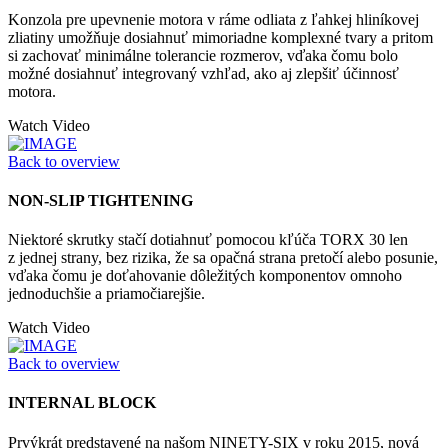
Konzola pre upevnenie motora v ráme odliata z ľahkej hliníkovej
zliatiny umožňuje dosiahnuť mimoriadne komplexné tvary a pritom
si zachovať minimálne tolerancie rozmerov, vďaka čomu bolo
možné dosiahnuť integrovaný vzhľad, ako aj zlepšiť účinnosť
motora.
Watch Video
Back to overview
NON-SLIP TIGHTENING
Niektoré skrutky stačí dotiahnuť pomocou kľúča TORX 30 len
z jednej strany, bez rizika, že sa opačná strana pretočí alebo posunie,
vďaka čomu je doťahovanie dôležitých komponentov omnoho
jednoduchšie a priamočiarejšie.
Watch Video
Back to overview
INTERNAL BLOCK
Prvýkrát predstavené na našom NINETY-SIX v roku 2015, nová