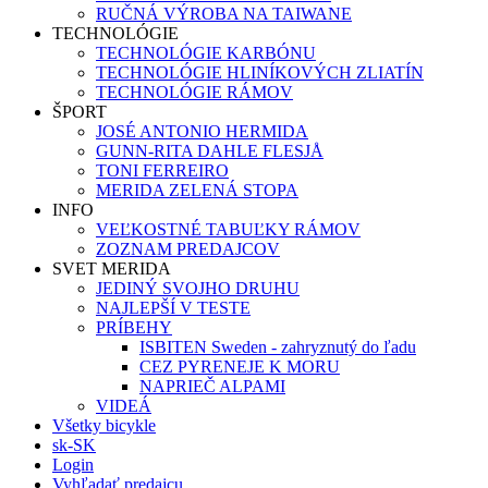
RUČNÁ VÝROBA NA TAIWANE
TECHNOLÓGIE
TECHNOLÓGIE KARBÓNU
TECHNOLÓGIE HLINÍKOVÝCH ZLIATÍN
TECHNOLÓGIE RÁMOV
ŠPORT
JOSÉ ANTONIO HERMIDA
GUNN-RITA DAHLE FLESJÅ
TONI FERREIRO
MERIDA ZELENÁ STOPA
INFO
VEĽKOSTNÉ TABUĽKY RÁMOV
ZOZNAM PREDAJCOV
SVET MERIDA
JEDINÝ SVOJHO DRUHU
NAJLEPŠÍ V TESTE
PRÍBEHY
ISBITEN Sweden - zahryznutý do ľadu
CEZ PYRENEJE K MORU
NAPRIEČ ALPAMI
VIDEÁ
Všetky bicykle
sk-SK
Login
Vyhľadať predajcu