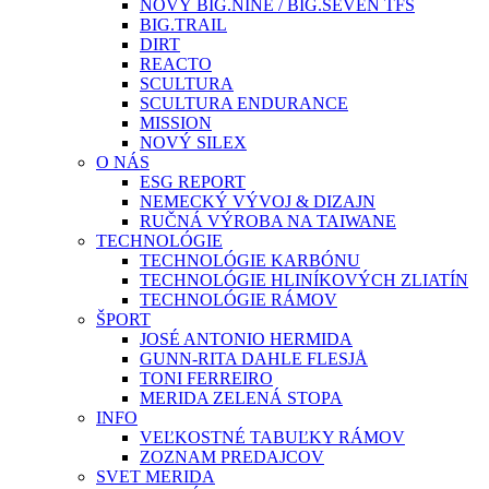
NOVÝ BIG.NINE / BIG.SEVEN TFS
BIG.TRAIL
DIRT
REACTO
SCULTURA
SCULTURA ENDURANCE
MISSION
NOVÝ SILEX
O NÁS
ESG REPORT
NEMECKÝ VÝVOJ & DIZAJN
RUČNÁ VÝROBA NA TAIWANE
TECHNOLÓGIE
TECHNOLÓGIE KARBÓNU
TECHNOLÓGIE HLINÍKOVÝCH ZLIATÍN
TECHNOLÓGIE RÁMOV
ŠPORT
JOSÉ ANTONIO HERMIDA
GUNN-RITA DAHLE FLESJÅ
TONI FERREIRO
MERIDA ZELENÁ STOPA
INFO
VEĽKOSTNÉ TABUĽKY RÁMOV
ZOZNAM PREDAJCOV
SVET MERIDA