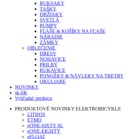
RUKSAKY
TAŠKY
DRŽIAKY
SVETLÁ
PUMPY
FĽAŠE & KOŠÍKY NA FĽAŠE
NÁRADIE
ZÁMKY
OBLEČENIE
DRESY
NOHAVICE
PRILBY
RUKAVICE
PONOŽKY & NÁVLEKY NA TRETRY
OKULIARE
NOVINKY
sk-SK
Vyhľadať predajcu
PRODUKTOVÉ NOVINKY ELEKTROBICYKLE
LITHOS
ETMO
eONE-SIXTY SL
eONE-EIGHTY
eFLOAT