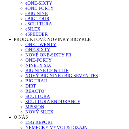
eONE-SIXTY
eONE-FORTY
eBIG.NINE
eBIG.TOUR
eSCULTURA
eSILEX
eSPEEDER
PRODUKTOVÉ NOVINKY BICYKLE
ONE-TWENTY
ONE-SIXTY
NOVÉ ONE-SIXTY FR
ONE-FORTY
NINETY-SIX
BIG.NINE CF & LITE
NOVÝ BIG.NINE / BIG.SEVEN TFS
BIG.TRAIL
DIRT
REACTO
SCULTURA
SCULTURA ENDURANCE
MISSION
NOVÝ SILEX
O NÁS
ESG REPORT
NEMECKÝ VÝVOJ & DIZAJN