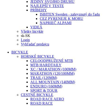
JEDINÝ SVOJHO DRUHU
NAJLEPŠÍ V TESTE
PRÍBEHY
ISBITEN Sweden - zahryznutý do ľadu
CEZ PYRENEJE K MORU
NAPRIEČ ALPAMI
VIDEÁ
Všetky bicykle
sk-SK
Login
Vyhľadať predajcu
BICYKLE
HORSKÉ BICYKLE
CELOODPRUŽENÉ MTB
MTB HARDTAILY
XC / MARATHON (100MM)
MARATHON (120/100MM)
TRAIL (120MM)
ALL MOUNTAIN (140MM)
ENDURO (160MM)
SPORT & TOUR
CESTNÉ BICYKLE
ROAD RACE AERO
ROAD RACE