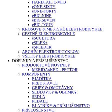
HARDTAIL E-MTB
eONE-SIXTY
eONE-FORTY
eBIG.NINE
eBIG.SEVEN
eBIG.TOUR
KROSOVÉ & MESTSKÉ ELEKTROBICYKLE
CESTNÉ ELEKTROBICYKLE
eSCULTURA
eSILEX+
eSPEEDER
ARCHÍV ELEKTROBICYKLOV
VŠETKY ELEKTROBICYKLE
DOPLNKY A PRÍSLUŠENSTVO
PRODUKTOVÉ NOVINKY
MERIDAxKED - PECTOR
KOMPONENTY
RIADÍTKA
PREDSTAVCE
GRIPY & OMOTÁVKY
SEDLOVKY & OBJÍMKY
SEDLÁ
PEDÁLE
BLATNÍKY & PRÍSLUŠENSTVO
PRÍSLUŠENSTVO