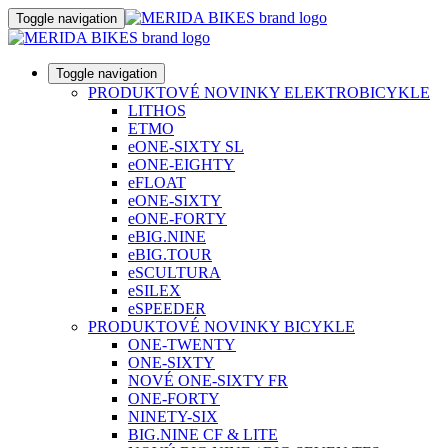
Toggle navigation
Toggle navigation
PRODUKTOVÉ NOVINKY ELEKTROBICYKLE
LITHOS
ETMO
eONE-SIXTY SL
eONE-EIGHTY
eFLOAT
eONE-SIXTY
eONE-FORTY
eBIG.NINE
eBIG.TOUR
eSCULTURA
eSILEX
eSPEEDER
PRODUKTOVÉ NOVINKY BICYKLE
ONE-TWENTY
ONE-SIXTY
NOVÉ ONE-SIXTY FR
ONE-FORTY
NINETY-SIX
BIG.NINE CF & LITE