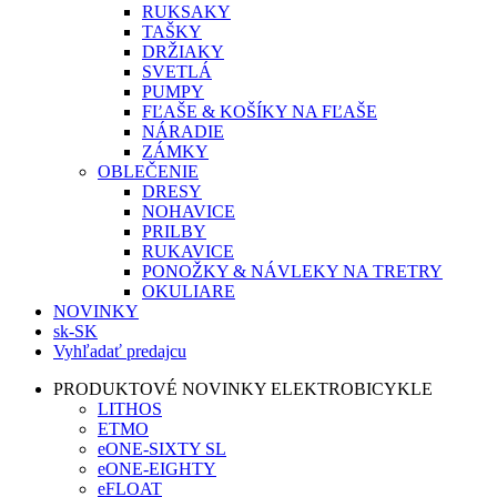
RUKSAKY
TAŠKY
DRŽIAKY
SVETLÁ
PUMPY
FĽAŠE & KOŠÍKY NA FĽAŠE
NÁRADIE
ZÁMKY
OBLEČENIE
DRESY
NOHAVICE
PRILBY
RUKAVICE
PONOŽKY & NÁVLEKY NA TRETRY
OKULIARE
NOVINKY
sk-SK
Vyhľadať predajcu
PRODUKTOVÉ NOVINKY ELEKTROBICYKLE
LITHOS
ETMO
eONE-SIXTY SL
eONE-EIGHTY
eFLOAT