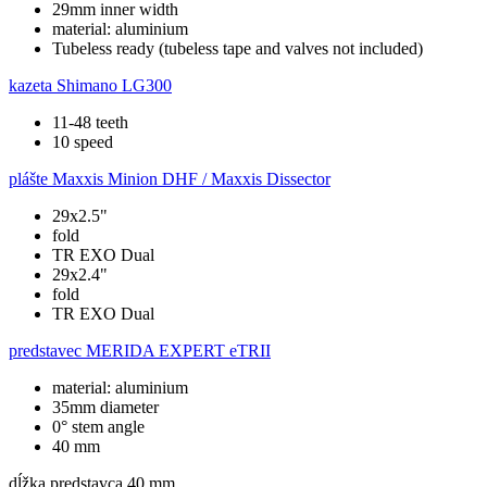
29mm inner width
material: aluminium
Tubeless ready (tubeless tape and valves not included)
kazeta
Shimano LG300
11-48 teeth
10 speed
plášte
Maxxis Minion DHF / Maxxis Dissector
29x2.5"
fold
TR EXO Dual
29x2.4"
fold
TR EXO Dual
predstavec
MERIDA EXPERT eTRII
material: aluminium
35mm diameter
0° stem angle
40 mm
dĺžka predstavca
40 mm