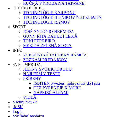
RUČNÁ VÝROBA NA TAIWANE
TECHNOLÓGIE
TECHNOLÓGIE KARBÓNU
TECHNOLÓGIE HLINÍKOVÝCH ZLIATÍN
TECHNOLÓGIE RÁMOV
ŠPORT
JOSÉ ANTONIO HERMIDA
GUNN-RITA DAHLE FLESJÅ
TONI FERREIRO
MERIDA ZELENÁ STOPA
INFO
VEĽKOSTNÉ TABUĽKY RÁMOV
ZOZNAM PREDAJCOV
SVET MERIDA
JEDINÝ SVOJHO DRUHU
NAJLEPŠÍ V TESTE
PRÍBEHY
ISBITEN Sweden - zahryznutý do ľadu
CEZ PYRENEJE K MORU
NAPRIEČ ALPAMI
VIDEÁ
Všetky bicykle
sk-SK
Login
Vyhľadať predajcu