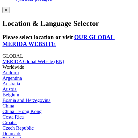
×
Location & Language Selector
Please select location or visit
OUR GLOBAL
MERIDA WEBSITE
GLOBAL
MERIDA Global Website (EN)
Worldwide
Andorra
Argentina
Australia
Austria
Belgium
Bosnia and Herzegovina
China
China - Hong Kong
Costa Rica
Croatia
Czech Republic
Denmark