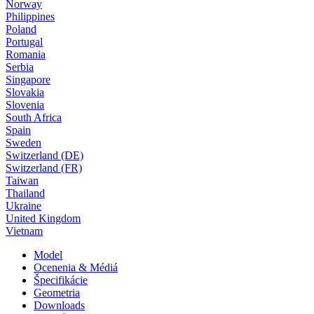
Norway
Philippines
Poland
Portugal
Romania
Serbia
Singapore
Slovakia
Slovenia
South Africa
Spain
Sweden
Switzerland (DE)
Switzerland (FR)
Taiwan
Thailand
Ukraine
United Kingdom
Vietnam
Model
Ocenenia & Médiá
Špecifikácie
Geometria
Downloads