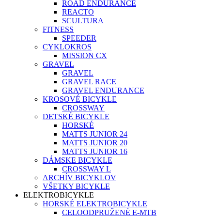
ROAD ENDURANCE
REACTO
SCULTURA
FITNESS
SPEEDER
CYKLOKROS
MISSION CX
GRAVEL
GRAVEL
GRAVEL RACE
GRAVEL ENDURANCE
KROSOVÉ BICYKLE
CROSSWAY
DETSKÉ BICYKLE
HORSKÉ
MATTS JUNIOR 24
MATTS JUNIOR 20
MATTS JUNIOR 16
DÁMSKE BICYKLE
CROSSWAY L
ARCHÍV BICYKLOV
VŠETKY BICYKLE
ELEKTROBICYKLE
HORSKÉ ELEKTROBICYKLE
CELOODPRUŽENÉ E-MTB