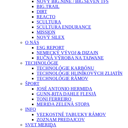
NOVÝ BIG.NINE / BIG.SEVEN TFS
BIG.TRAIL
DIRT
REACTO
SCULTURA
SCULTURA ENDURANCE
MISSION
NOVÝ SILEX
O NÁS
ESG REPORT
NEMECKÝ VÝVOJ & DIZAJN
RUČNÁ VÝROBA NA TAIWANE
TECHNOLÓGIE
TECHNOLÓGIE KARBÓNU
TECHNOLÓGIE HLINÍKOVÝCH ZLIATÍN
TECHNOLÓGIE RÁMOV
ŠPORT
JOSÉ ANTONIO HERMIDA
GUNN-RITA DAHLE FLESJÅ
TONI FERREIRO
MERIDA ZELENÁ STOPA
INFO
VEĽKOSTNÉ TABUĽKY RÁMOV
ZOZNAM PREDAJCOV
SVET MERIDA