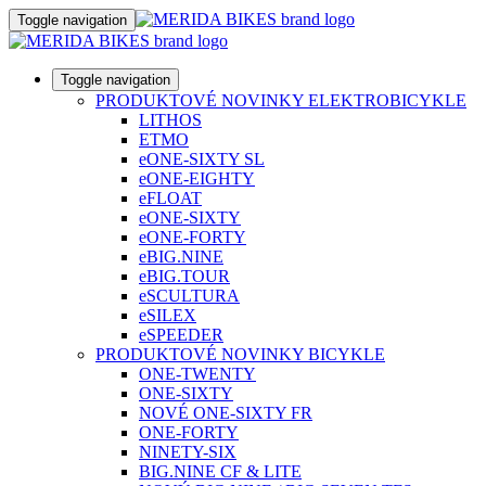
Toggle navigation
Toggle navigation
PRODUKTOVÉ NOVINKY ELEKTROBICYKLE
LITHOS
ETMO
eONE-SIXTY SL
eONE-EIGHTY
eFLOAT
eONE-SIXTY
eONE-FORTY
eBIG.NINE
eBIG.TOUR
eSCULTURA
eSILEX
eSPEEDER
PRODUKTOVÉ NOVINKY BICYKLE
ONE-TWENTY
ONE-SIXTY
NOVÉ ONE-SIXTY FR
ONE-FORTY
NINETY-SIX
BIG.NINE CF & LITE