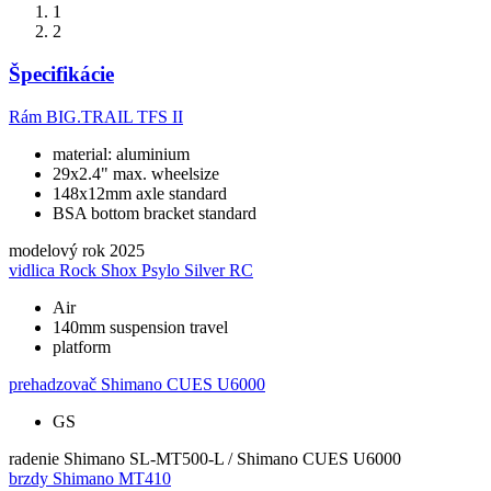
1
2
Špecifikácie
Rám
BIG.TRAIL TFS II
material: aluminium
29x2.4" max. wheelsize
148x12mm axle standard
BSA bottom bracket standard
modelový rok
2025
vidlica
Rock Shox Psylo Silver RC
Air
140mm suspension travel
platform
prehadzovač
Shimano CUES U6000
GS
radenie
Shimano SL-MT500-L / Shimano CUES U6000
brzdy
Shimano MT410