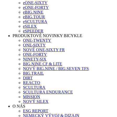
eONE-SIXTY
eONE-FORTY
eBIG.NINE
eBIG.TOUR
eSCULTURA
eSILEX
eSPEEDER
PRODUKTOVÉ NOVINKY BICYKLE
ONE-TWENTY
ONE-SIXTY
NOVÉ ONE-SIXTY FR
ONE-FORTY
NINETY-SIX
BIG.NINE CF & LITE
NOVÝ BIG.NINE / BIG.SEVEN TFS
BIG.TRAIL
DIRT
REACTO
SCULTURA
SCULTURA ENDURANCE
MISSION
NOVÝ SILEX
O NÁS
ESG REPORT
NEMECKÝ VÝVOJ & DIZAJN