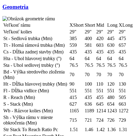
Geometria
Veľkosť rámu
XShort
Short
Mid
Long
XLong
Veľkosť kolies
29"
29"
29"
29"
29"
St - Sedlová trubka (Mm)
385
400
420
445
475
Tt - Horná rámová trubka (Mm)
559
581
603
630
657
Cs - Dĺžka zadnej stavby (Mm)
435
435
435
435
435
Hta - Uhol hlavovej trubky (°)
64
64
64
64
64
Sta - Uhol sedlovej trubky (°)
76.5
76.5
76.5
76.5
76.5
Bd - Výška stredového zloženia
70
70
70
70
70
(Mm)
Ht - Dĺžka hlavovej trubky (Mm)
90
100
110
120
130
Fl - Dĺžka vidlice (Mm)
551
551
551
551
551
R - Reach (Mm)
415
435
455
480
505
S - Stack (Mm)
627
636
645
654
663
Wb - Rázvor kolies (Mm)
1165
1189
1214
1243
1272
Sh - Výška rámu v mieste
715
721
724
726
729
obkročenia (Mm)
Str Stack To Reach Ratio Pc
1.51
1.46
1.42
1.36
1.31