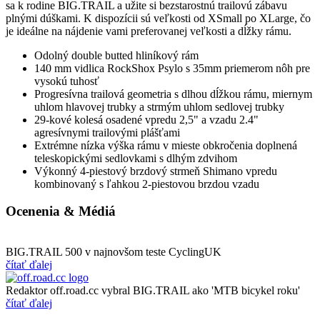
sa k rodine BIG.TRAIL a užite si bezstarostnú trailovú zábavu
plnými dúškami. K dispozícii sú veľkosti od XSmall po XLarge, čo
je ideálne na nájdenie vami preferovanej veľkosti a dĺžky rámu.
Odolný double butted hliníkový rám
140 mm vidlica RockShox Psylo s 35mm priemerom nôh pre
vysokú tuhosť
Progresívna trailová geometria s dlhou dĺžkou rámu, miernym
uhlom hlavovej trubky a strmým uhlom sedlovej trubky
29-kové kolesá osadené vpredu 2,5" a vzadu 2.4"
agresívnymi trailovými plášťami
Extrémne nízka výška rámu v mieste obkročenia doplnená
teleskopickými sedlovkami s dlhým zdvihom
Výkonný 4-piestový brzdový strmeň Shimano vpredu
kombinovaný s ľahkou 2-piestovou brzdou vzadu
Ocenenia & Médiá
BIG.TRAIL 500 v najnovšom teste CyclingUK
čítať ďalej
Redaktor off.road.cc vybral BIG.TRAIL ako 'MTB bicykel roku'
čítať ďalej