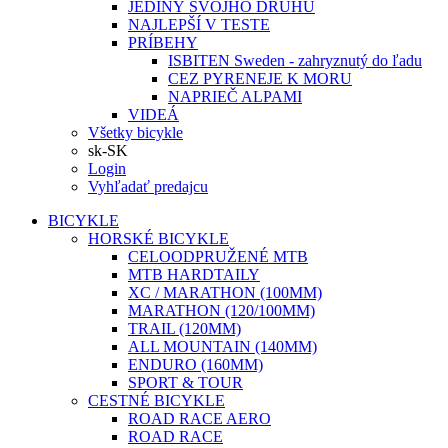
JEDINÝ SVOJHO DRUHU
NAJLEPŠÍ V TESTE
PRÍBEHY
ISBITEN Sweden - zahryznutý do ľadu
CEZ PYRENEJE K MORU
NAPRIEČ ALPAMI
VIDEÁ
Všetky bicykle
sk-SK
Login
Vyhľadať predajcu
BICYKLE
HORSKÉ BICYKLE
CELOODPRUŽENÉ MTB
MTB HARDTAILY
XC / MARATHON (100MM)
MARATHON (120/100MM)
TRAIL (120MM)
ALL MOUNTAIN (140MM)
ENDURO (160MM)
SPORT & TOUR
CESTNÉ BICYKLE
ROAD RACE AERO
ROAD RACE