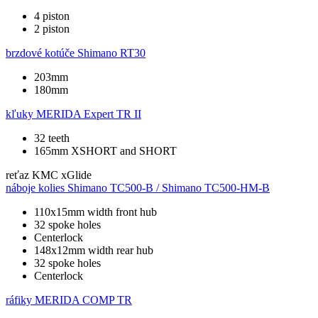
4 piston
2 piston
brzdové kotúče
Shimano RT30
203mm
180mm
kľuky
MERIDA Expert TR II
32 teeth
165mm XSHORT and SHORT
reťaz
KMC xGlide
náboje kolies
Shimano TC500-B / Shimano TC500-HM-B
110x15mm width front hub
32 spoke holes
Centerlock
148x12mm width rear hub
32 spoke holes
Centerlock
ráfiky
MERIDA COMP TR