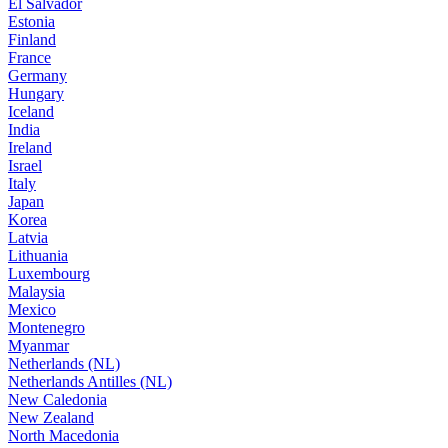
El Salvador
Estonia
Finland
France
Germany
Hungary
Iceland
India
Ireland
Israel
Italy
Japan
Korea
Latvia
Lithuania
Luxembourg
Malaysia
Mexico
Montenegro
Myanmar
Netherlands (NL)
Netherlands Antilles (NL)
New Caledonia
New Zealand
North Macedonia