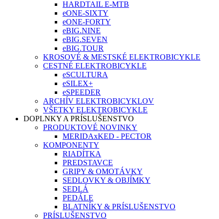
HARDTAIL E-MTB
eONE-SIXTY
eONE-FORTY
eBIG.NINE
eBIG.SEVEN
eBIG.TOUR
KROSOVÉ & MESTSKÉ ELEKTROBICYKLE
CESTNÉ ELEKTROBICYKLE
eSCULTURA
eSILEX+
eSPEEDER
ARCHÍV ELEKTROBICYKLOV
VŠETKY ELEKTROBICYKLE
DOPLNKY A PRÍSLUŠENSTVO
PRODUKTOVÉ NOVINKY
MERIDAxKED - PECTOR
KOMPONENTY
RIADÍTKA
PREDSTAVCE
GRIPY & OMOTÁVKY
SEDLOVKY & OBJÍMKY
SEDLÁ
PEDÁLE
BLATNÍKY & PRÍSLUŠENSTVO
PRÍSLUŠENSTVO