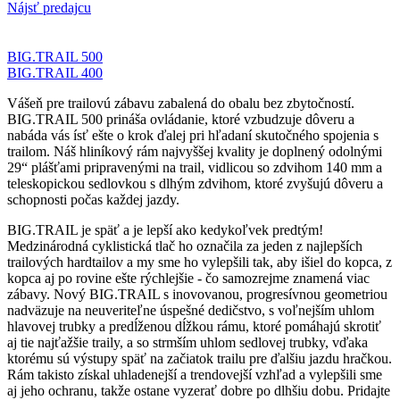
Nájsť predajcu
BIG.TRAIL 500
BIG.TRAIL 400
Vášeň pre trailovú zábavu zabalená do obalu bez zbytočností.
BIG.TRAIL 500 prináša ovládanie, ktoré vzbudzuje dôveru a
nabáda vás ísť ešte o krok ďalej pri hľadaní skutočného spojenia s
trailom. Náš hliníkový rám najvyššej kvality je doplnený odolnými
29“ plášťami pripravenými na trail, vidlicou so zdvihom 140 mm a
teleskopickou sedlovkou s dlhým zdvihom, ktoré zvyšujú dôveru a
schopnosti počas každej jazdy.
BIG.TRAIL je späť a je lepší ako kedykoľvek predtým!
Medzinárodná cyklistická tlač ho označila za jeden z najlepších
trailových hardtailov a my sme ho vylepšili tak, aby išiel do kopca, z
kopca aj po rovine ešte rýchlejšie - čo samozrejme znamená viac
zábavy. Nový BIG.TRAIL s inovovanou, progresívnou geometriou
nadväzuje na neuveriteľne úspešné dedičstvo, s voľnejším uhlom
hlavovej trubky a predĺženou dĺžkou rámu, ktoré pomáhajú skrotiť
aj tie najťažšie traily, a so strmším uhlom sedlovej trubky, vďaka
ktorému sú výstupy späť na začiatok trailu pre ďalšiu jazdu hračkou.
Rám takisto získal uhladenejší a trendovejší vzhľad a vylepšili sme
aj jeho ochranu, takže ostane vyzerať dobre po dlhšiu dobu. Pridajte