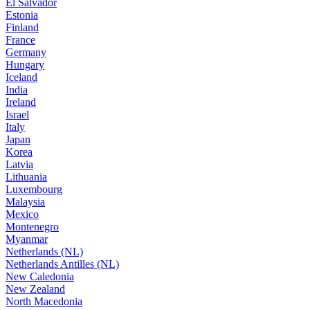
El Salvador
Estonia
Finland
France
Germany
Hungary
Iceland
India
Ireland
Israel
Italy
Japan
Korea
Latvia
Lithuania
Luxembourg
Malaysia
Mexico
Montenegro
Myanmar
Netherlands (NL)
Netherlands Antilles (NL)
New Caledonia
New Zealand
North Macedonia