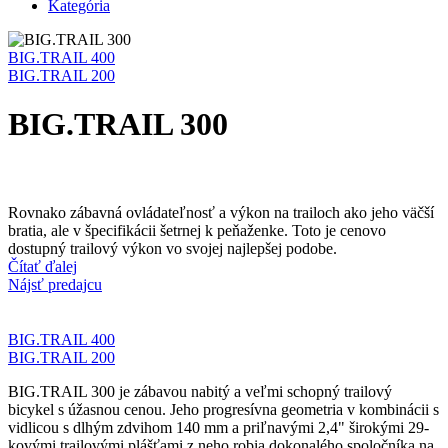
Kategória
BIG.TRAIL 400
BIG.TRAIL 200
BIG.TRAIL 300
Rovnako zábavná ovládateľnosť a výkon na trailoch ako jeho väčší
bratia, ale v špecifikácii šetrnej k peňaženke. Toto je cenovo
dostupný trailový výkon vo svojej najlepšej podobe.
Čítať ďalej
Nájsť predajcu
BIG.TRAIL 400
BIG.TRAIL 200
BIG.TRAIL 300 je zábavou nabitý a veľmi schopný trailový
bicykel s úžasnou cenou. Jeho progresívna geometria v kombinácii s
vidlicou s dlhým zdvihom 140 mm a priľnavými 2,4" širokými 29-
kovými trailovými plášťami z neho robia dokonalého spoločníka na