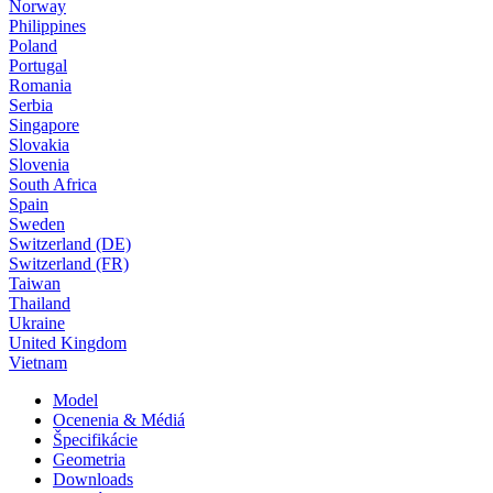
Norway
Philippines
Poland
Portugal
Romania
Serbia
Singapore
Slovakia
Slovenia
South Africa
Spain
Sweden
Switzerland (DE)
Switzerland (FR)
Taiwan
Thailand
Ukraine
United Kingdom
Vietnam
Model
Ocenenia & Médiá
Špecifikácie
Geometria
Downloads