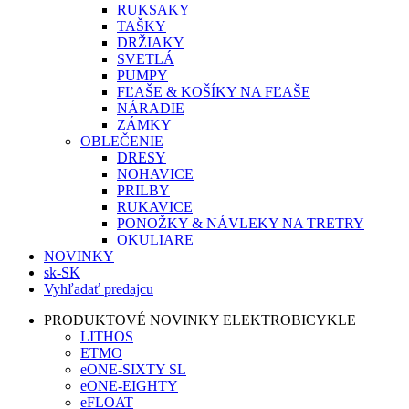
RUKSAKY
TAŠKY
DRŽIAKY
SVETLÁ
PUMPY
FĽAŠE & KOŠÍKY NA FĽAŠE
NÁRADIE
ZÁMKY
OBLEČENIE
DRESY
NOHAVICE
PRILBY
RUKAVICE
PONOŽKY & NÁVLEKY NA TRETRY
OKULIARE
NOVINKY
sk-SK
Vyhľadať predajcu
PRODUKTOVÉ NOVINKY ELEKTROBICYKLE
LITHOS
ETMO
eONE-SIXTY SL
eONE-EIGHTY
eFLOAT