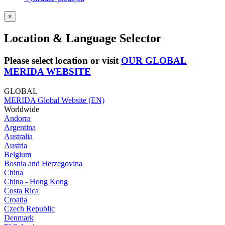
×
Location & Language Selector
Please select location or visit
OUR GLOBAL
MERIDA WEBSITE
GLOBAL
MERIDA Global Website (EN)
Worldwide
Andorra
Argentina
Australia
Austria
Belgium
Bosnia and Herzegovina
China
China - Hong Kong
Costa Rica
Croatia
Czech Republic
Denmark