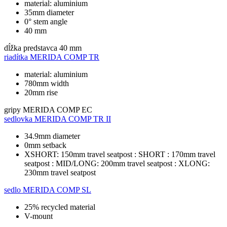
material: aluminium
35mm diameter
0° stem angle
40 mm
dĺžka predstavca
40 mm
riadítka
MERIDA COMP TR
material: aluminium
780mm width
20mm rise
gripy
MERIDA COMP EC
sedlovka
MERIDA COMP TR II
34.9mm diameter
0mm setback
XSHORT: 150mm travel seatpost : SHORT : 170mm travel
seatpost : MID/LONG: 200mm travel seatpost : XLONG:
230mm travel seatpost
sedlo
MERIDA COMP SL
25% recycled material
V-mount