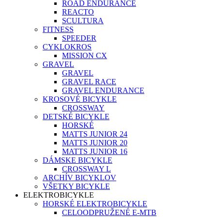
ROAD ENDURANCE
REACTO
SCULTURA
FITNESS
SPEEDER
CYKLOKROS
MISSION CX
GRAVEL
GRAVEL
GRAVEL RACE
GRAVEL ENDURANCE
KROSOVÉ BICYKLE
CROSSWAY
DETSKÉ BICYKLE
HORSKÉ
MATTS JUNIOR 24
MATTS JUNIOR 20
MATTS JUNIOR 16
DÁMSKE BICYKLE
CROSSWAY L
ARCHÍV BICYKLOV
VŠETKY BICYKLE
ELEKTROBICYKLE
HORSKÉ ELEKTROBICYKLE
CELOODPRUŽENÉ E-MTB