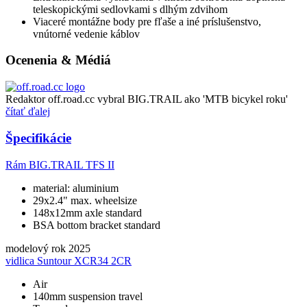
teleskopickými sedlovkami s dlhým zdvihom
Viaceré montážne body pre fľaše a iné príslušenstvo,
vnútorné vedenie káblov
Ocenenia & Médiá
Redaktor off.road.cc vybral BIG.TRAIL ako 'MTB bicykel roku'
čítať ďalej
Špecifikácie
Rám
BIG.TRAIL TFS II
material: aluminium
29x2.4" max. wheelsize
148x12mm axle standard
BSA bottom bracket standard
modelový rok
2025
vidlica
Suntour XCR34 2CR
Air
140mm suspension travel