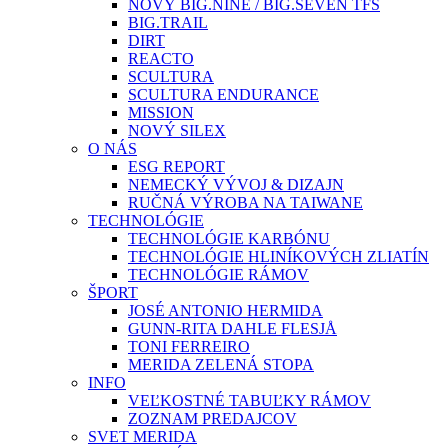
NOVÝ BIG.NINE / BIG.SEVEN TFS
BIG.TRAIL
DIRT
REACTO
SCULTURA
SCULTURA ENDURANCE
MISSION
NOVÝ SILEX
O NÁS
ESG REPORT
NEMECKÝ VÝVOJ & DIZAJN
RUČNÁ VÝROBA NA TAIWANE
TECHNOLÓGIE
TECHNOLÓGIE KARBÓNU
TECHNOLÓGIE HLINÍKOVÝCH ZLIATÍN
TECHNOLÓGIE RÁMOV
ŠPORT
JOSÉ ANTONIO HERMIDA
GUNN-RITA DAHLE FLESJÅ
TONI FERREIRO
MERIDA ZELENÁ STOPA
INFO
VEĽKOSTNÉ TABUĽKY RÁMOV
ZOZNAM PREDAJCOV
SVET MERIDA