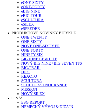
eONE-SIXTY
eONE-FORTY
eBIG.NINE
eBIG.TOUR
eSCULTURA
eSILEX
eSPEEDER
PRODUKTOVÉ NOVINKY BICYKLE
ONE-TWENTY
ONE-SIXTY
NOVÉ ONE-SIXTY FR
ONE-FORTY
NINETY-SIX
BIG.NINE CF & LITE
NOVÝ BIG.NINE / BIG.SEVEN TFS
BIG.TRAIL
DIRT
REACTO
SCULTURA
SCULTURA ENDURANCE
MISSION
NOVÝ SILEX
O NÁS
ESG REPORT
NEMECKÝ VÝVOJ & DIZAJN