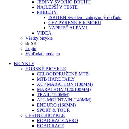
JEDINÝ SVOJHO DRUHU
NAJLEPŠÍ V TESTE
PRÍBEHY
ISBITEN Sweden - zahryznutý do ľadu
CEZ PYRENEJE K MORU
NAPRIEČ ALPAMI
VIDEÁ
Všetky bicykle
sk-SK
Login
Vyhľadať predajcu
BICYKLE
HORSKÉ BICYKLE
CELOODPRUŽENÉ MTB
MTB HARDTAILY
XC / MARATHON (100MM)
MARATHON (120/100MM)
TRAIL (120MM)
ALL MOUNTAIN (140MM)
ENDURO (160MM)
SPORT & TOUR
CESTNÉ BICYKLE
ROAD RACE AERO
ROAD RACE