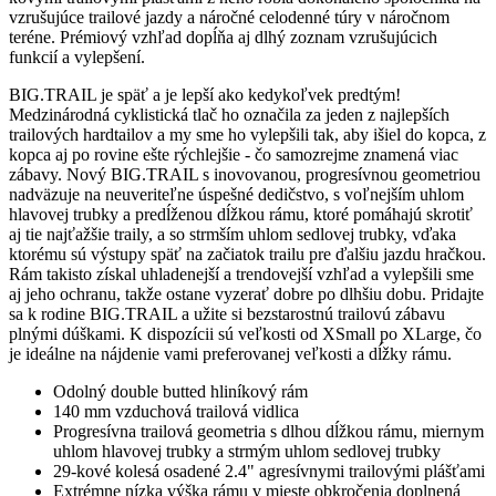
vzrušujúce trailové jazdy a náročné celodenné túry v náročnom
teréne. Prémiový vzhľad dopĺňa aj dlhý zoznam vzrušujúcich
funkcií a vylepšení.
BIG.TRAIL je späť a je lepší ako kedykoľvek predtým!
Medzinárodná cyklistická tlač ho označila za jeden z najlepších
trailových hardtailov a my sme ho vylepšili tak, aby išiel do kopca, z
kopca aj po rovine ešte rýchlejšie - čo samozrejme znamená viac
zábavy. Nový BIG.TRAIL s inovovanou, progresívnou geometriou
nadväzuje na neuveriteľne úspešné dedičstvo, s voľnejším uhlom
hlavovej trubky a predĺženou dĺžkou rámu, ktoré pomáhajú skrotiť
aj tie najťažšie traily, a so strmším uhlom sedlovej trubky, vďaka
ktorému sú výstupy späť na začiatok trailu pre ďalšiu jazdu hračkou.
Rám takisto získal uhladenejší a trendovejší vzhľad a vylepšili sme
aj jeho ochranu, takže ostane vyzerať dobre po dlhšiu dobu. Pridajte
sa k rodine BIG.TRAIL a užite si bezstarostnú trailovú zábavu
plnými dúškami. K dispozícii sú veľkosti od XSmall po XLarge, čo
je ideálne na nájdenie vami preferovanej veľkosti a dĺžky rámu.
Odolný double butted hliníkový rám
140 mm vzduchová trailová vidlica
Progresívna trailová geometria s dlhou dĺžkou rámu, miernym
uhlom hlavovej trubky a strmým uhlom sedlovej trubky
29-kové kolesá osadené 2.4" agresívnymi trailovými plášťami
Extrémne nízka výška rámu v mieste obkročenia doplnená