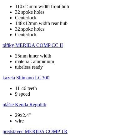
110x15mm width front hub
32 spoke holes
Centerlock
148x12mm width rear hub
32 spoke holes
Centerlock
ráfiky
MERIDA COMP CC II
25mm inner width
material: aluminium
tubeless ready
kazeta
Shimano LG300
11-46 teeth
9 speed
plášte
Kenda Regolith
29x2.4"
wire
predstavec
MERIDA COMP TR