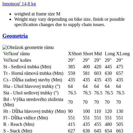
hmotnosť
14,8 kg
weighed at frame size M
Weight may vary depending on bike size, finish or possible
specification changes due to supply chain issues.
Geometria
Veľkosť rámu
XShort
Short
Mid
Long
XLong
Veľkosť kolies
29"
29"
29"
29"
29"
St - Sedlová trubka (Mm)
385
400
420
445
475
Tt - Horná rámová trubka (Mm)
559
581
603
630
657
Cs - Dĺžka zadnej stavby (Mm)
435
435
435
435
435
Hta - Uhol hlavovej trubky (°)
64
64
64
64
64
Sta - Uhol sedlovej trubky (°)
76.5
76.5
76.5
76.5
76.5
Bd - Výška stredového zloženia
70
70
70
70
70
(Mm)
Ht - Dĺžka hlavovej trubky (Mm)
90
100
110
120
130
Fl - Dĺžka vidlice (Mm)
551
551
551
551
551
R - Reach (Mm)
415
435
455
480
505
S - Stack (Mm)
627
636
645
654
663