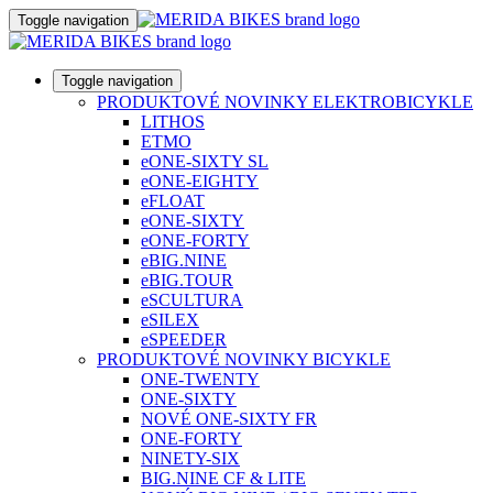
Toggle navigation
Toggle navigation
PRODUKTOVÉ NOVINKY ELEKTROBICYKLE
LITHOS
ETMO
eONE-SIXTY SL
eONE-EIGHTY
eFLOAT
eONE-SIXTY
eONE-FORTY
eBIG.NINE
eBIG.TOUR
eSCULTURA
eSILEX
eSPEEDER
PRODUKTOVÉ NOVINKY BICYKLE
ONE-TWENTY
ONE-SIXTY
NOVÉ ONE-SIXTY FR
ONE-FORTY
NINETY-SIX
BIG.NINE CF & LITE