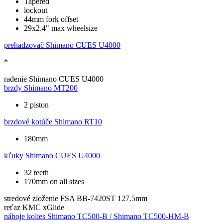
Tapered
lockout
44mm fork offset
29x2.4" max wheelsize
prehadzovač
Shimano CUES U4000
*
radenie
Shimano CUES U4000
brzdy
Shimano MT200
2 piston
brzdové kotúče
Shimano RT10
180mm
kľuky
Shimano CUES U4000
32 teeth
170mm on all sizes
stredové zloženie
FSA BB-7420ST 127.5mm
reťaz
KMC xGlide
náboje kolies
Shimano TC500-B / Shimano TC500-HM-B