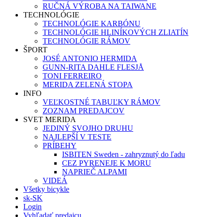
RUČNÁ VÝROBA NA TAIWANE
TECHNOLÓGIE
TECHNOLÓGIE KARBÓNU
TECHNOLÓGIE HLINÍKOVÝCH ZLIATÍN
TECHNOLÓGIE RÁMOV
ŠPORT
JOSÉ ANTONIO HERMIDA
GUNN-RITA DAHLE FLESJÅ
TONI FERREIRO
MERIDA ZELENÁ STOPA
INFO
VEĽKOSTNÉ TABUĽKY RÁMOV
ZOZNAM PREDAJCOV
SVET MERIDA
JEDINÝ SVOJHO DRUHU
NAJLEPŠÍ V TESTE
PRÍBEHY
ISBITEN Sweden - zahryznutý do ľadu
CEZ PYRENEJE K MORU
NAPRIEČ ALPAMI
VIDEÁ
Všetky bicykle
sk-SK
Login
Vyhľadať predajcu