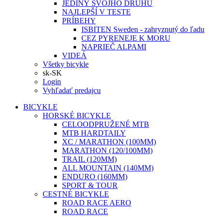
JEDINÝ SVOJHO DRUHU
NAJLEPŠÍ V TESTE
PRÍBEHY
ISBITEN Sweden - zahryznutý do ľadu
CEZ PYRENEJE K MORU
NAPRIEČ ALPAMI
VIDEÁ
Všetky bicykle
sk-SK
Login
Vyhľadať predajcu
BICYKLE
HORSKÉ BICYKLE
CELOODPRUŽENÉ MTB
MTB HARDTAILY
XC / MARATHON (100MM)
MARATHON (120/100MM)
TRAIL (120MM)
ALL MOUNTAIN (140MM)
ENDURO (160MM)
SPORT & TOUR
CESTNÉ BICYKLE
ROAD RACE AERO
ROAD RACE