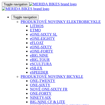
Toggle navigation
Toggle navigation
PRODUKTOVÉ NOVINKY ELEKTROBICYKLE
LITHOS
ETMO
eONE-SIXTY SL
eONE-EIGHTY
eFLOAT
eONE-SIXTY
eONE-FORTY
eBIG.NINE
eBIG.TOUR
eSCULTURA
eSILEX
eSPEEDER
PRODUKTOVÉ NOVINKY BICYKLE
ONE-TWENTY
ONE-SIXTY
NOVÉ ONE-SIXTY FR
ONE-FORTY
NINETY-SIX
BIG.NINE CF & LITE