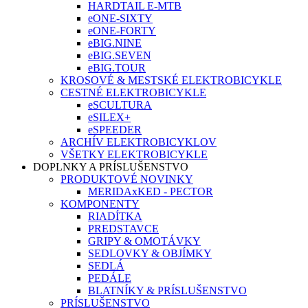
HARDTAIL E-MTB
eONE-SIXTY
eONE-FORTY
eBIG.NINE
eBIG.SEVEN
eBIG.TOUR
KROSOVÉ & MESTSKÉ ELEKTROBICYKLE
CESTNÉ ELEKTROBICYKLE
eSCULTURA
eSILEX+
eSPEEDER
ARCHÍV ELEKTROBICYKLOV
VŠETKY ELEKTROBICYKLE
DOPLNKY A PRÍSLUŠENSTVO
PRODUKTOVÉ NOVINKY
MERIDAxKED - PECTOR
KOMPONENTY
RIADÍTKA
PREDSTAVCE
GRIPY & OMOTÁVKY
SEDLOVKY & OBJÍMKY
SEDLÁ
PEDÁLE
BLATNÍKY & PRÍSLUŠENSTVO
PRÍSLUŠENSTVO