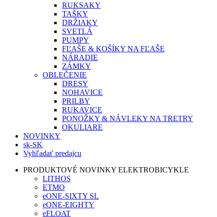
RUKSAKY
TAŠKY
DRŽIAKY
SVETLÁ
PUMPY
FĽAŠE & KOŠÍKY NA FĽAŠE
NÁRADIE
ZÁMKY
OBLEČENIE
DRESY
NOHAVICE
PRILBY
RUKAVICE
PONOŽKY & NÁVLEKY NA TRETRY
OKULIARE
NOVINKY
sk-SK
Vyhľadať predajcu
PRODUKTOVÉ NOVINKY ELEKTROBICYKLE
LITHOS
ETMO
eONE-SIXTY SL
eONE-EIGHTY
eFLOAT