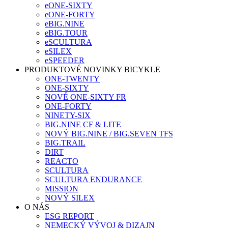
eONE-SIXTY
eONE-FORTY
eBIG.NINE
eBIG.TOUR
eSCULTURA
eSILEX
eSPEEDER
PRODUKTOVÉ NOVINKY BICYKLE
ONE-TWENTY
ONE-SIXTY
NOVÉ ONE-SIXTY FR
ONE-FORTY
NINETY-SIX
BIG.NINE CF & LITE
NOVÝ BIG.NINE / BIG.SEVEN TFS
BIG.TRAIL
DIRT
REACTO
SCULTURA
SCULTURA ENDURANCE
MISSION
NOVÝ SILEX
O NÁS
ESG REPORT
NEMECKÝ VÝVOJ & DIZAJN