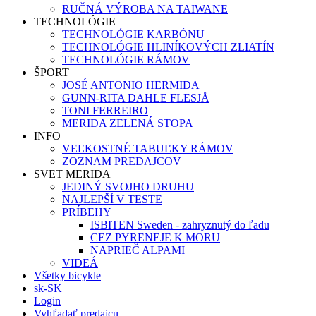
RUČNÁ VÝROBA NA TAIWANE
TECHNOLÓGIE
TECHNOLÓGIE KARBÓNU
TECHNOLÓGIE HLINÍKOVÝCH ZLIATÍN
TECHNOLÓGIE RÁMOV
ŠPORT
JOSÉ ANTONIO HERMIDA
GUNN-RITA DAHLE FLESJÅ
TONI FERREIRO
MERIDA ZELENÁ STOPA
INFO
VEĽKOSTNÉ TABUĽKY RÁMOV
ZOZNAM PREDAJCOV
SVET MERIDA
JEDINÝ SVOJHO DRUHU
NAJLEPŠÍ V TESTE
PRÍBEHY
ISBITEN Sweden - zahryznutý do ľadu
CEZ PYRENEJE K MORU
NAPRIEČ ALPAMI
VIDEÁ
Všetky bicykle
sk-SK
Login
Vyhľadať predajcu