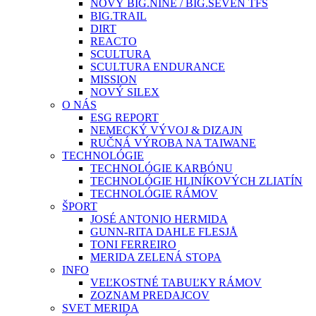
NOVÝ BIG.NINE / BIG.SEVEN TFS
BIG.TRAIL
DIRT
REACTO
SCULTURA
SCULTURA ENDURANCE
MISSION
NOVÝ SILEX
O NÁS
ESG REPORT
NEMECKÝ VÝVOJ & DIZAJN
RUČNÁ VÝROBA NA TAIWANE
TECHNOLÓGIE
TECHNOLÓGIE KARBÓNU
TECHNOLÓGIE HLINÍKOVÝCH ZLIATÍN
TECHNOLÓGIE RÁMOV
ŠPORT
JOSÉ ANTONIO HERMIDA
GUNN-RITA DAHLE FLESJÅ
TONI FERREIRO
MERIDA ZELENÁ STOPA
INFO
VEĽKOSTNÉ TABUĽKY RÁMOV
ZOZNAM PREDAJCOV
SVET MERIDA