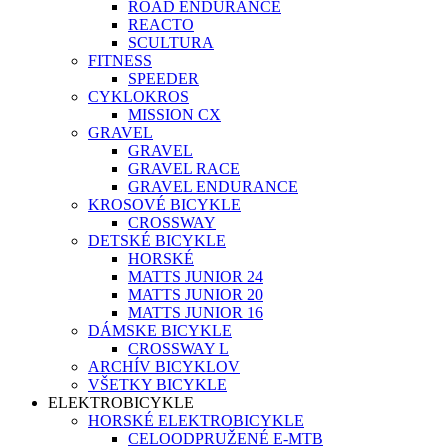
ROAD ENDURANCE
REACTO
SCULTURA
FITNESS
SPEEDER
CYKLOKROS
MISSION CX
GRAVEL
GRAVEL
GRAVEL RACE
GRAVEL ENDURANCE
KROSOVÉ BICYKLE
CROSSWAY
DETSKÉ BICYKLE
HORSKÉ
MATTS JUNIOR 24
MATTS JUNIOR 20
MATTS JUNIOR 16
DÁMSKE BICYKLE
CROSSWAY L
ARCHÍV BICYKLOV
VŠETKY BICYKLE
ELEKTROBICYKLE
HORSKÉ ELEKTROBICYKLE
CELOODPRUŽENÉ E-MTB