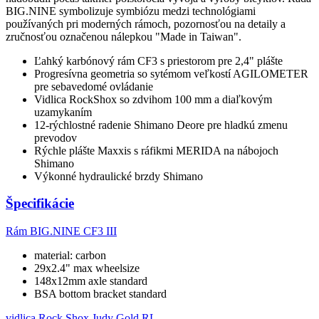
BIG.NINE symbolizuje symbiózu medzi technológiami
používaných pri moderných rámoch, pozornosťou na detaily a
zručnosťou označenou nálepkou "Made in Taiwan".
Ľahký karbónový rám CF3 s priestorom pre 2,4" plášte
Progresívna geometria so sytémom veľkostí AGILOMETER
pre sebavedomé ovládanie
Vidlica RockShox so zdvihom 100 mm a diaľkovým
uzamykaním
12-rýchlostné radenie Shimano Deore pre hladkú zmenu
prevodov
Rýchle plášte Maxxis s ráfikmi MERIDA na nábojoch
Shimano
Výkonné hydraulické brzdy Shimano
Špecifikácie
Rám
BIG.NINE CF3 III
material: carbon
29x2.4" max wheelsize
148x12mm axle standard
BSA bottom bracket standard
vidlica
Rock Shox Judy Gold RL