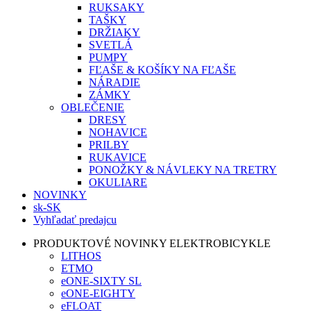
RUKSAKY
TAŠKY
DRŽIAKY
SVETLÁ
PUMPY
FĽAŠE & KOŠÍKY NA FĽAŠE
NÁRADIE
ZÁMKY
OBLEČENIE
DRESY
NOHAVICE
PRILBY
RUKAVICE
PONOŽKY & NÁVLEKY NA TRETRY
OKULIARE
NOVINKY
sk-SK
Vyhľadať predajcu
PRODUKTOVÉ NOVINKY ELEKTROBICYKLE
LITHOS
ETMO
eONE-SIXTY SL
eONE-EIGHTY
eFLOAT