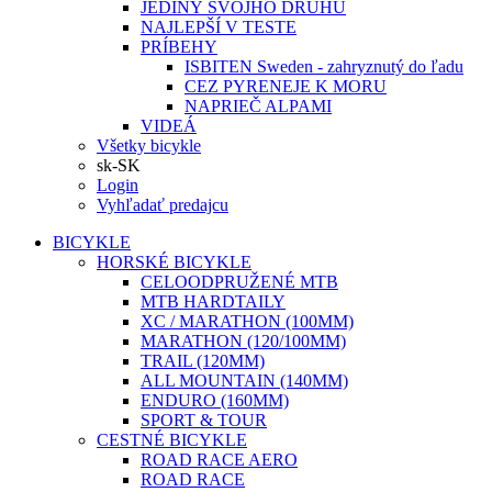
JEDINÝ SVOJHO DRUHU
NAJLEPŠÍ V TESTE
PRÍBEHY
ISBITEN Sweden - zahryznutý do ľadu
CEZ PYRENEJE K MORU
NAPRIEČ ALPAMI
VIDEÁ
Všetky bicykle
sk-SK
Login
Vyhľadať predajcu
BICYKLE
HORSKÉ BICYKLE
CELOODPRUŽENÉ MTB
MTB HARDTAILY
XC / MARATHON (100MM)
MARATHON (120/100MM)
TRAIL (120MM)
ALL MOUNTAIN (140MM)
ENDURO (160MM)
SPORT & TOUR
CESTNÉ BICYKLE
ROAD RACE AERO
ROAD RACE