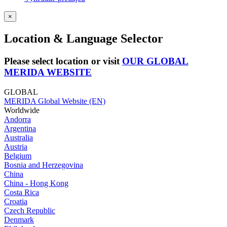
×
Location & Language Selector
Please select location or visit
OUR GLOBAL
MERIDA WEBSITE
GLOBAL
MERIDA Global Website (EN)
Worldwide
Andorra
Argentina
Australia
Austria
Belgium
Bosnia and Herzegovina
China
China - Hong Kong
Costa Rica
Croatia
Czech Republic
Denmark