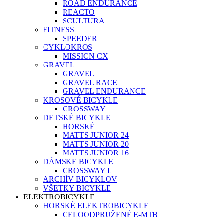
ROAD ENDURANCE
REACTO
SCULTURA
FITNESS
SPEEDER
CYKLOKROS
MISSION CX
GRAVEL
GRAVEL
GRAVEL RACE
GRAVEL ENDURANCE
KROSOVÉ BICYKLE
CROSSWAY
DETSKÉ BICYKLE
HORSKÉ
MATTS JUNIOR 24
MATTS JUNIOR 20
MATTS JUNIOR 16
DÁMSKE BICYKLE
CROSSWAY L
ARCHÍV BICYKLOV
VŠETKY BICYKLE
ELEKTROBICYKLE
HORSKÉ ELEKTROBICYKLE
CELOODPRUŽENÉ E-MTB