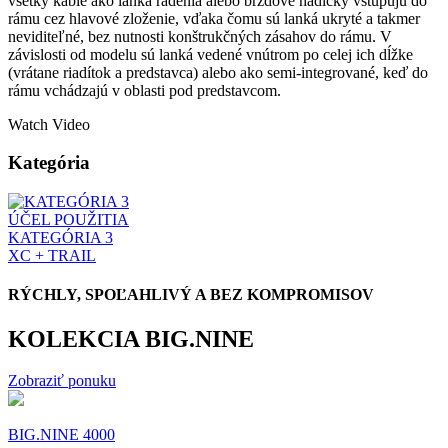
všetky káble ako lanká radenia alebo brzdové hadičky vstupujú do
rámu cez hlavové zloženie, vďaka čomu sú lanká ukryté a takmer
neviditeľné, bez nutnosti konštrukčných zásahov do rámu. V
závislosti od modelu sú lanká vedené vnútrom po celej ich dĺžke
(vrátane riadítok a predstavca) alebo ako semi-integrované, keď do
rámu vchádzajú v oblasti pod predstavcom.
Watch Video
Kategória
ÚČEL POUŽITIA
KATEGÓRIA 3
XC + TRAIL
RÝCHLY, SPOĽAHLIVÝ A BEZ KOMPROMISOV
KOLEKCIA BIG.NINE
Zobraziť ponuku
BIG.NINE 4000