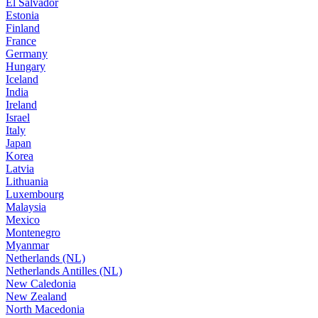
El Salvador
Estonia
Finland
France
Germany
Hungary
Iceland
India
Ireland
Israel
Italy
Japan
Korea
Latvia
Lithuania
Luxembourg
Malaysia
Mexico
Montenegro
Myanmar
Netherlands (NL)
Netherlands Antilles (NL)
New Caledonia
New Zealand
North Macedonia