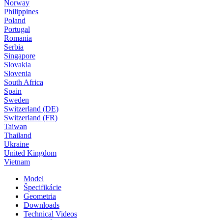
Norway
Philippines
Poland
Portugal
Romania
Serbia
Singapore
Slovakia
Slovenia
South Africa
Spain
Sweden
Switzerland (DE)
Switzerland (FR)
Taiwan
Thailand
Ukraine
United Kingdom
Vietnam
Model
Špecifikácie
Geometria
Downloads
Technical Videos