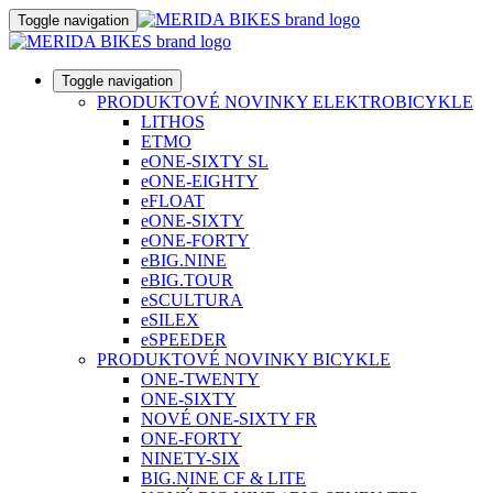
Toggle navigation
Toggle navigation
PRODUKTOVÉ NOVINKY ELEKTROBICYKLE
LITHOS
ETMO
eONE-SIXTY SL
eONE-EIGHTY
eFLOAT
eONE-SIXTY
eONE-FORTY
eBIG.NINE
eBIG.TOUR
eSCULTURA
eSILEX
eSPEEDER
PRODUKTOVÉ NOVINKY BICYKLE
ONE-TWENTY
ONE-SIXTY
NOVÉ ONE-SIXTY FR
ONE-FORTY
NINETY-SIX
BIG.NINE CF & LITE