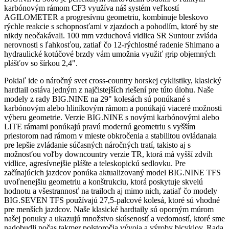
karbónovým rámom CF3 využíva náš systém veľkostí
AGILOMETER a progresívnu geometriu, kombinuje bleskovo
rýchle reakcie s schopnosťami v zjazdoch a pohodlím, ktoré by ste
nikdy neočakávali. 100 mm vzduchová vidlica SR Suntour zvláda
nerovnosti s ľahkosťou, zatiaľ čo 12-rýchlostné radenie Shimano a
hydraulické kotúčové brzdy vám umožnia využiť grip objemných
plášťov so šírkou 2,4".
Pokiaľ ide o náročný svet cross-country horskej cyklistiky, klasický
hardtail ostáva jedným z najčistejších riešení pre túto úlohu. Naše
modely z rady BIG.NINE na 29" kolesách sú ponúkané s
karbónovým alebo hliníkovým rámom a ponúkajú viaceré možnosti
výberu geometrie. Verzie BIG.NINE s novými karbónovými alebo
LITE rámami ponúkajú pravú modernú geometriu s vyšším
priestorom nad rámom v mieste obkročenia a stabilitou ovládanaia
pre lepšie zvládanie súčasných náročných tratí, takisto aj s
možnosťou voľby downcountry verzie TR, ktorá má vyšší zdvih
vidlice, agresívnejšie plášte a teleskopickú sedlovku. Pre
začínajúcich jazdcov ponúka aktualizovaný model BIG.NINE TFS
uvoľnenejšiu geometriu a konštrukciu, ktorá poskytuje skvelú
hodnotu a všestrannosť na trailoch aj mimo nich, zatiaľ čo modely
BIG.SEVEN TFS používajú 27,5-palcové kolesá, ktoré sú vhodné
pre menších jazdcov. Naše klasické hardtaily sú oporným múrom
našej ponuky a ukazujú množstvo skúseností a vedomostí, ktoré sme
nadobudli počas takmer polstoročia vývoja a výroby bicyklov. Rada