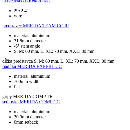
plášte
Maxxis Rekon Race
29x2.4"
wire
predstavec
MERIDA TEAM CC III
material: aluminium
31.8mm diameter
-6° stem angle
S, M: 60 mm, L, XL: 70 mm, XXL: 80 mm
dĺžka predstavca
S, M: 60 mm, L, XL: 70 mm, XXL: 80 mm
riadítka
MERIDA EXPERT CC
material: aluminium
760mm width
flat
gripy
MERIDA COMP TR
sedlovka
MERIDA COMP CC
material: aluminium
30.9mm diameter
0mm setback