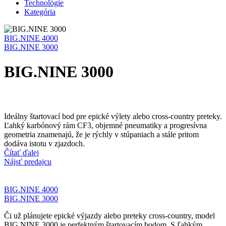
Technológie
Kategória
BIG.NINE 4000
BIG.NINE 3000
BIG.NINE 3000
Ideálny štartovací bod pre epické výlety alebo cross-country preteky.
Ľahký karbónový rám CF3, objemné pneumatiky a progresívna
geometria znamenajú, že je rýchly v stúpaniach a stále pritom
dodáva istotu v zjazdoch.
Čítať ďalej
Nájsť predajcu
BIG.NINE 4000
BIG.NINE 3000
Či už plánujete epické výjazdy alebo preteky cross-country, model
BIG.NINE 3000 je perfektným štartovacím bodom. S ľahkým