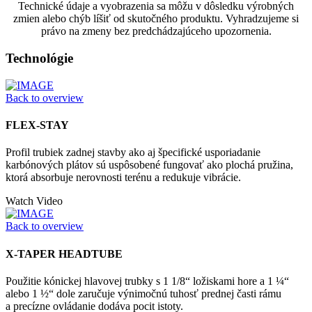
Technické údaje a vyobrazenia sa môžu v dôsledku výrobných
zmien alebo chýb líšiť od skutočného produktu. Vyhradzujeme si
právo na zmeny bez predchádzajúceho upozornenia.
Technológie
Back to overview
FLEX-STAY
Profil trubiek zadnej stavby ako aj špecifické usporiadanie
karbónových plátov sú uspôsobené fungovať ako plochá pružina,
ktorá absorbuje nerovnosti terénu a redukuje vibrácie.
Watch Video
Back to overview
X-TAPER HEADTUBE
Použitie kónickej hlavovej trubky s 1 1/8“ ložiskami hore a 1 ¼“
alebo 1 ½“ dole zaručuje výnimočnú tuhosť prednej časti rámu
a precízne ovládanie dodáva pocit istoty.