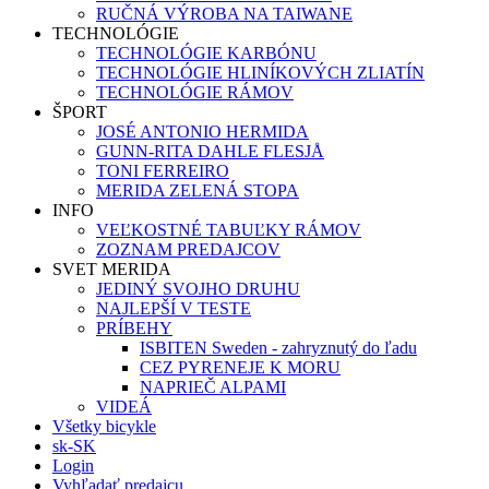
RUČNÁ VÝROBA NA TAIWANE
TECHNOLÓGIE
TECHNOLÓGIE KARBÓNU
TECHNOLÓGIE HLINÍKOVÝCH ZLIATÍN
TECHNOLÓGIE RÁMOV
ŠPORT
JOSÉ ANTONIO HERMIDA
GUNN-RITA DAHLE FLESJÅ
TONI FERREIRO
MERIDA ZELENÁ STOPA
INFO
VEĽKOSTNÉ TABUĽKY RÁMOV
ZOZNAM PREDAJCOV
SVET MERIDA
JEDINÝ SVOJHO DRUHU
NAJLEPŠÍ V TESTE
PRÍBEHY
ISBITEN Sweden - zahryznutý do ľadu
CEZ PYRENEJE K MORU
NAPRIEČ ALPAMI
VIDEÁ
Všetky bicykle
sk-SK
Login
Vyhľadať predajcu