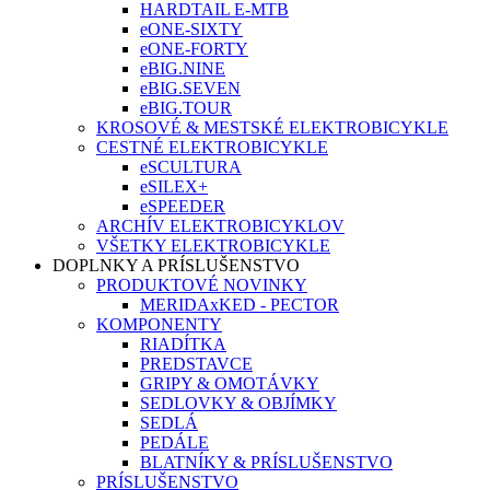
HARDTAIL E-MTB
eONE-SIXTY
eONE-FORTY
eBIG.NINE
eBIG.SEVEN
eBIG.TOUR
KROSOVÉ & MESTSKÉ ELEKTROBICYKLE
CESTNÉ ELEKTROBICYKLE
eSCULTURA
eSILEX+
eSPEEDER
ARCHÍV ELEKTROBICYKLOV
VŠETKY ELEKTROBICYKLE
DOPLNKY A PRÍSLUŠENSTVO
PRODUKTOVÉ NOVINKY
MERIDAxKED - PECTOR
KOMPONENTY
RIADÍTKA
PREDSTAVCE
GRIPY & OMOTÁVKY
SEDLOVKY & OBJÍMKY
SEDLÁ
PEDÁLE
BLATNÍKY & PRÍSLUŠENSTVO
PRÍSLUŠENSTVO