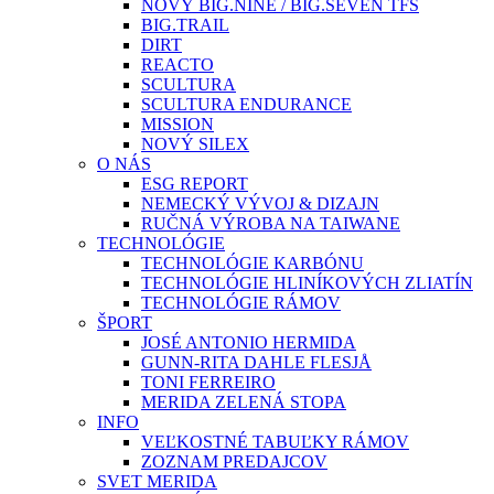
NOVÝ BIG.NINE / BIG.SEVEN TFS
BIG.TRAIL
DIRT
REACTO
SCULTURA
SCULTURA ENDURANCE
MISSION
NOVÝ SILEX
O NÁS
ESG REPORT
NEMECKÝ VÝVOJ & DIZAJN
RUČNÁ VÝROBA NA TAIWANE
TECHNOLÓGIE
TECHNOLÓGIE KARBÓNU
TECHNOLÓGIE HLINÍKOVÝCH ZLIATÍN
TECHNOLÓGIE RÁMOV
ŠPORT
JOSÉ ANTONIO HERMIDA
GUNN-RITA DAHLE FLESJÅ
TONI FERREIRO
MERIDA ZELENÁ STOPA
INFO
VEĽKOSTNÉ TABUĽKY RÁMOV
ZOZNAM PREDAJCOV
SVET MERIDA