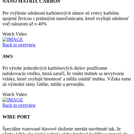
NANO MATRIX CARBON
Pre zvýšenie odolnosti karbónových rámov sú vrstvy karbónu
spojené živicou s pridanými nanočasticami, ktoré zvyšujú odolnosť
voči nárazom až o 40%
Watch Video
Back to overview
AWS
Pri výrobe jednotlivých karbónových dielov používame
nafukovaciu vložku, ktorá zaručí, že vnútri trubiek sa nevytvoria
vrásky, ktoré zvyšujú hmotnosť a môžu oslabiť trubku. Vďaka tomu
sú výsledné rámy ľahšie, tuhšie a pevnejšie.
Watch Video
Back to overview
WIRE PORT
Špeciálne tvarované hlavové zloženie merida navrhnuté tak, že