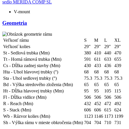
sedlo
MERIDA COMP SL
V-mount
Geometria
Veľkosť rámu
S
M
L
XL
Veľkosť kolies
29"
29"
29"
29"
St - Sedlová trubka (Mm)
380
410
440
470
Tt - Horná rámová trubka (Mm)
591
611
633
655
Cs - Dĺžka zadnej stavby (Mm)
430
433
436
439
Hta - Uhol hlavovej trubky (°)
68
68
68
68
Sta - Uhol sedlovej trubky (°)
75.3
75.3
75.3
75.3
Bd - Výška stredového zloženia (Mm)
65
65
65
65
Ht - Dĺžka hlavovej trubky (Mm)
95
95
105
115
Fl - Dĺžka vidlice (Mm)
506
506
506
506
R - Reach (Mm)
432
452
472
492
S - Stack (Mm)
606
606
615
624
Wb - Rázvor kolies (Mm)
1123
1146
1173
1199
Sh - Výška rámu v mieste obkročenia (Mm)
704
704
710
731