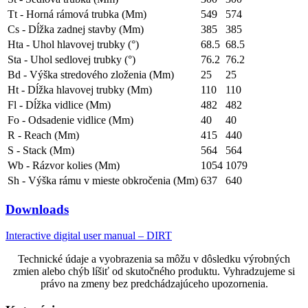
Tt - Horná rámová trubka (Mm)
549
574
Cs - Dĺžka zadnej stavby (Mm)
385
385
Hta - Uhol hlavovej trubky (°)
68.5
68.5
Sta - Uhol sedlovej trubky (°)
76.2
76.2
Bd - Výška stredového zloženia (Mm)
25
25
Ht - Dĺžka hlavovej trubky (Mm)
110
110
Fl - Dĺžka vidlice (Mm)
482
482
Fo - Odsadenie vidlice (Mm)
40
40
R - Reach (Mm)
415
440
S - Stack (Mm)
564
564
Wb - Rázvor kolies (Mm)
1054
1079
Sh - Výška rámu v mieste obkročenia (Mm)
637
640
Downloads
Interactive digital user manual – DIRT
Technické údaje a vyobrazenia sa môžu v dôsledku výrobných
zmien alebo chýb líšiť od skutočného produktu. Vyhradzujeme si
právo na zmeny bez predchádzajúceho upozornenia.