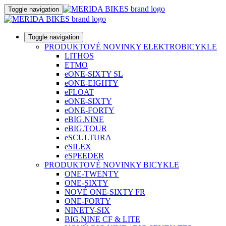
Toggle navigation
Toggle navigation
PRODUKTOVÉ NOVINKY ELEKTROBICYKLE
LITHOS
ETMO
eONE-SIXTY SL
eONE-EIGHTY
eFLOAT
eONE-SIXTY
eONE-FORTY
eBIG.NINE
eBIG.TOUR
eSCULTURA
eSILEX
eSPEEDER
PRODUKTOVÉ NOVINKY BICYKLE
ONE-TWENTY
ONE-SIXTY
NOVÉ ONE-SIXTY FR
ONE-FORTY
NINETY-SIX
BIG.NINE CF & LITE