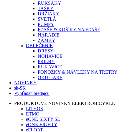
RUKSAKY
TAŠKY
DRŽIAKY
SVETLÁ
PUMPY
FĽAŠE & KOŠÍKY NA FĽAŠE
NÁRADIE
ZÁMKY
OBLEČENIE
DRESY
NOHAVICE
PRILBY
RUKAVICE
PONOŽKY & NÁVLEKY NA TRETRY
OKULIARE
NOVINKY
sk-SK
Vyhľadať predajcu
PRODUKTOVÉ NOVINKY ELEKTROBICYKLE
LITHOS
ETMO
eONE-SIXTY SL
eONE-EIGHTY
eFLOAT