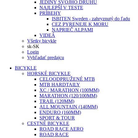
JEDINÝ SVOJHO DRUHU
NAJLEPŠÍ V TESTE
PRÍBEHY
ISBITEN Sweden - zahryznutý do ľadu
CEZ PYRENEJE K MORU
NAPRIEČ ALPAMI
VIDEÁ
Všetky bicykle
sk-SK
Login
Vyhľadať predajcu
BICYKLE
HORSKÉ BICYKLE
CELOODPRUŽENÉ MTB
MTB HARDTAILY
XC / MARATHON (100MM)
MARATHON (120/100MM)
TRAIL (120MM)
ALL MOUNTAIN (140MM)
ENDURO (160MM)
SPORT & TOUR
CESTNÉ BICYKLE
ROAD RACE AERO
ROAD RACE