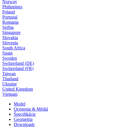
Norway
Philippines
Poland
Portugal
Romania
Serbia
Singapore
Slovakia
Slovenia
South Africa
Spain
Sweden
Switzerland (DE)
Switzerland (FR)
Taiwan
Thailand
Ukraine
United Kingdom
Vietnam
Model
Ocenenia & Médiá
Špecifikácie
Geometria
Downloads