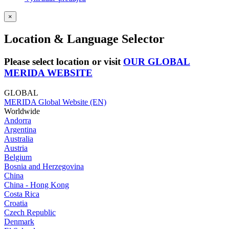
×
Location & Language Selector
Please select location or visit
OUR GLOBAL
MERIDA WEBSITE
GLOBAL
MERIDA Global Website (EN)
Worldwide
Andorra
Argentina
Australia
Austria
Belgium
Bosnia and Herzegovina
China
China - Hong Kong
Costa Rica
Croatia
Czech Republic
Denmark