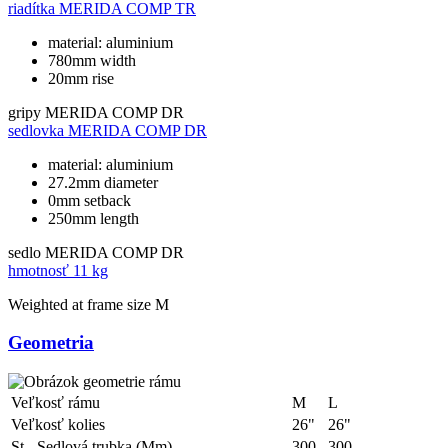
riadítka
MERIDA COMP TR
material: aluminium
780mm width
20mm rise
gripy
MERIDA COMP DR
sedlovka
MERIDA COMP DR
material: aluminium
27.2mm diameter
0mm setback
250mm length
sedlo
MERIDA COMP DR
hmotnosť
11 kg
Weighted at frame size M
Geometria
Veľkosť rámu
M
L
Veľkosť kolies
26"
26"
St - Sedlová trubka (Mm)
300
300