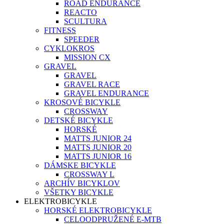
ROAD ENDURANCE
REACTO
SCULTURA
FITNESS
SPEEDER
CYKLOKROS
MISSION CX
GRAVEL
GRAVEL
GRAVEL RACE
GRAVEL ENDURANCE
KROSOVÉ BICYKLE
CROSSWAY
DETSKÉ BICYKLE
HORSKÉ
MATTS JUNIOR 24
MATTS JUNIOR 20
MATTS JUNIOR 16
DÁMSKE BICYKLE
CROSSWAY L
ARCHÍV BICYKLOV
VŠETKY BICYKLE
ELEKTROBICYKLE
HORSKÉ ELEKTROBICYKLE
CELOODPRUŽENÉ E-MTB