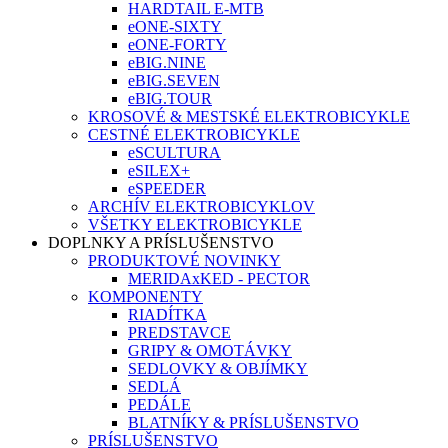
HARDTAIL E-MTB
eONE-SIXTY
eONE-FORTY
eBIG.NINE
eBIG.SEVEN
eBIG.TOUR
KROSOVÉ & MESTSKÉ ELEKTROBICYKLE
CESTNÉ ELEKTROBICYKLE
eSCULTURA
eSILEX+
eSPEEDER
ARCHÍV ELEKTROBICYKLOV
VŠETKY ELEKTROBICYKLE
DOPLNKY A PRÍSLUŠENSTVO
PRODUKTOVÉ NOVINKY
MERIDAxKED - PECTOR
KOMPONENTY
RIADÍTKA
PREDSTAVCE
GRIPY & OMOTÁVKY
SEDLOVKY & OBJÍMKY
SEDLÁ
PEDÁLE
BLATNÍKY & PRÍSLUŠENSTVO
PRÍSLUŠENSTVO