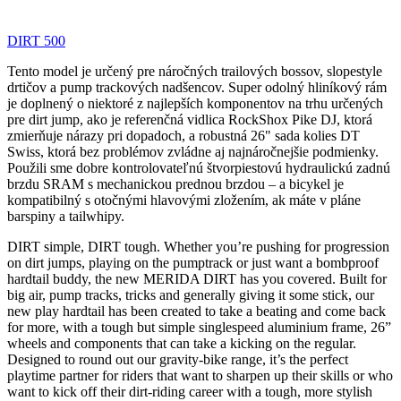
DIRT 500
Tento model je určený pre náročných trailových bossov, slopestyle
drtičov a pump trackových nadšencov. Super odolný hliníkový rám
je doplnený o niektoré z najlepších komponentov na trhu určených
pre dirt jump, ako je referenčná vidlica RockShox Pike DJ, ktorá
zmierňuje nárazy pri dopadoch, a robustná 26" sada kolies DT
Swiss, ktorá bez problémov zvládne aj najnáročnejšie podmienky.
Použili sme dobre kontrolovateľnú štvorpiestovú hydraulickú zadnú
brzdu SRAM s mechanickou prednou brzdou – a bicykel je
kompatibilný s otočnými hlavovými zložením, ak máte v pláne
barspiny a tailwhipy.
DIRT simple, DIRT tough. Whether you’re pushing for progression
on dirt jumps, playing on the pumptrack or just want a bombproof
hardtail buddy, the new MERIDA DIRT has you covered. Built for
big air, pump tracks, tricks and generally giving it some stick, our
new play hardtail has been created to take a beating and come back
for more, with a tough but simple singlespeed aluminium frame, 26”
wheels and components that can take a kicking on the regular.
Designed to round out our gravity-bike range, it’s the perfect
playtime partner for riders that want to sharpen up their skills or who
want to kick off their dirt-riding career with a tough, more stylish