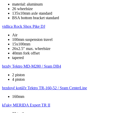
material: aluminum
26 wheelsize
135x10mm axle standard
BSA bottom bracket standard
vidlica
Rock Shox Pike DJ
Air
100mm suspension travel
15x100mm
26x2.5" max. wheelsize
40mm fork offset
tapered
brzdy
Tektro MD-M280 / Sram DB4
2 piston
4 piston
brzdové kotúče
Tektro TR-160-52 / Sram CenterLine
160mm
kľuky
MERIDA Expert TR II