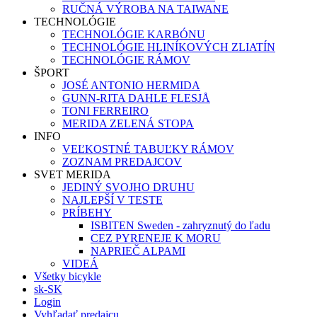
RUČNÁ VÝROBA NA TAIWANE
TECHNOLÓGIE
TECHNOLÓGIE KARBÓNU
TECHNOLÓGIE HLINÍKOVÝCH ZLIATÍN
TECHNOLÓGIE RÁMOV
ŠPORT
JOSÉ ANTONIO HERMIDA
GUNN-RITA DAHLE FLESJÅ
TONI FERREIRO
MERIDA ZELENÁ STOPA
INFO
VEĽKOSTNÉ TABUĽKY RÁMOV
ZOZNAM PREDAJCOV
SVET MERIDA
JEDINÝ SVOJHO DRUHU
NAJLEPŠÍ V TESTE
PRÍBEHY
ISBITEN Sweden - zahryznutý do ľadu
CEZ PYRENEJE K MORU
NAPRIEČ ALPAMI
VIDEÁ
Všetky bicykle
sk-SK
Login
Vyhľadať predajcu