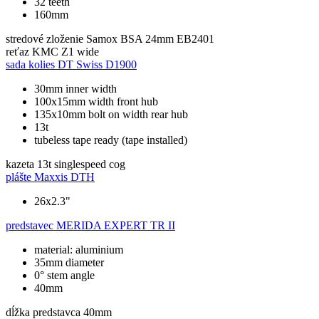
32 teeth
160mm
stredové zloženie
Samox BSA 24mm EB2401
reťaz
KMC Z1 wide
sada kolies
DT Swiss D1900
30mm inner width
100x15mm width front hub
135x10mm bolt on width rear hub
13t
tubeless tape ready (tape installed)
kazeta
13t singlespeed cog
plášte
Maxxis DTH
26x2.3"
predstavec
MERIDA EXPERT TR II
material: aluminium
35mm diameter
0° stem angle
40mm
dĺžka predstavca
40mm