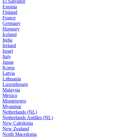
El Salvador
Estonia
Finland
France
Germany
Hungary
Iceland
India
Ireland
Israel
Italy
Japan
Korea
Latvia
Lithuania
Luxembourg
Malaysia
Mexico
Montenegro
Myanmar
Netherlands (NL)
Netherlands Antilles (NL)
New Caledonia
New Zealand
North Macedonia