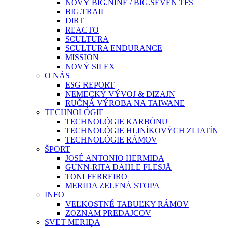
NOVÝ BIG.NINE / BIG.SEVEN TFS
BIG.TRAIL
DIRT
REACTO
SCULTURA
SCULTURA ENDURANCE
MISSION
NOVÝ SILEX
O NÁS
ESG REPORT
NEMECKÝ VÝVOJ & DIZAJN
RUČNÁ VÝROBA NA TAIWANE
TECHNOLÓGIE
TECHNOLÓGIE KARBÓNU
TECHNOLÓGIE HLINÍKOVÝCH ZLIATÍN
TECHNOLÓGIE RÁMOV
ŠPORT
JOSÉ ANTONIO HERMIDA
GUNN-RITA DAHLE FLESJÅ
TONI FERREIRO
MERIDA ZELENÁ STOPA
INFO
VEĽKOSTNÉ TABUĽKY RÁMOV
ZOZNAM PREDAJCOV
SVET MERIDA