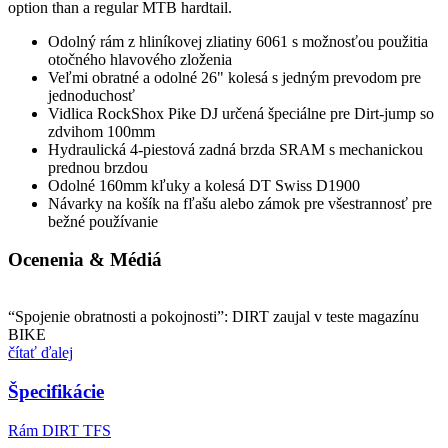
option than a regular MTB hardtail.
Odolný rám z hliníkovej zliatiny 6061 s možnosťou použitia
otočného hlavového zloženia
Veľmi obratné a odolné 26" kolesá s jedným prevodom pre
jednoduchosť
Vidlica RockShox Pike DJ určená špeciálne pre Dirt-jump so
zdvihom 100mm
Hydraulická 4-piestová zadná brzda SRAM s mechanickou
prednou brzdou
Odolné 160mm kľuky a kolesá DT Swiss D1900
Návarky na košík na fľašu alebo zámok pre všestrannosť pre
bežné používanie
Ocenenia & Médiá
“Spojenie obratnosti a pokojnosti”: DIRT zaujal v teste magazínu
BIKE
čítať ďalej
Špecifikácie
Rám
DIRT TFS