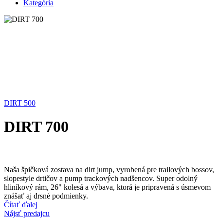
Kategória
DIRT 500
DIRT 700
Naša špičková zostava na dirt jump, vyrobená pre trailových bossov,
slopestyle drtičov a pump trackových nadšencov. Super odolný
hliníkový rám, 26" kolesá a výbava, ktorá je pripravená s úsmevom
znášať aj drsné podmienky.
Čítať ďalej
Nájsť predajcu