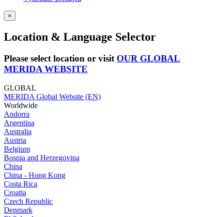
×
Location & Language Selector
Please select location or visit
OUR GLOBAL
MERIDA WEBSITE
GLOBAL
MERIDA Global Website (EN)
Worldwide
Andorra
Argentina
Australia
Austria
Belgium
Bosnia and Herzegovina
China
China - Hong Kong
Costa Rica
Croatia
Czech Republic
Denmark