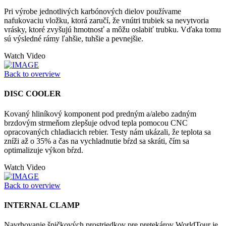
Pri výrobe jednotlivých karbónových dielov používame
nafukovaciu vložku, ktorá zaručí, že vnútri trubiek sa nevytvoria
vrásky, ktoré zvyšujú hmotnosť a môžu oslabiť trubku. Vďaka tomu
sú výsledné rámy ľahšie, tuhšie a pevnejšie.
Watch Video
Back to overview
DISC COOLER
Kovaný hliníkový komponent pod predným a/alebo zadným
brzdovým strmeňom zlepšuje odvod tepla pomocou CNC
opracovaných chladiacich rebier. Testy nám ukázali, že teplota sa
zníži až o 35% a čas na vychladnutie bŕzd sa skráti, čím sa
optimalizuje výkon bŕzd.
Watch Video
Back to overview
INTERNAL CLAMP
Navrhovanie špičkových prostriedkov pre pretekárov WorldTour je