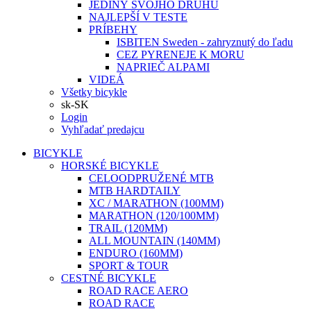
JEDINÝ SVOJHO DRUHU
NAJLEPŠÍ V TESTE
PRÍBEHY
ISBITEN Sweden - zahryznutý do ľadu
CEZ PYRENEJE K MORU
NAPRIEČ ALPAMI
VIDEÁ
Všetky bicykle
sk-SK
Login
Vyhľadať predajcu
BICYKLE
HORSKÉ BICYKLE
CELOODPRUŽENÉ MTB
MTB HARDTAILY
XC / MARATHON (100MM)
MARATHON (120/100MM)
TRAIL (120MM)
ALL MOUNTAIN (140MM)
ENDURO (160MM)
SPORT & TOUR
CESTNÉ BICYKLE
ROAD RACE AERO
ROAD RACE