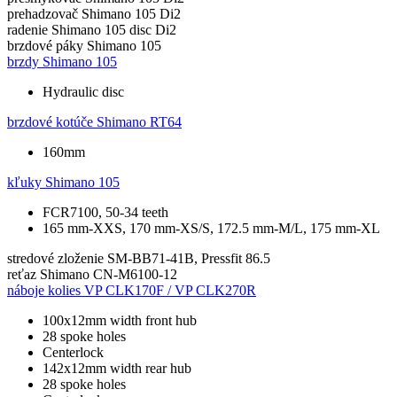
prehadzovač
Shimano 105 Di2
radenie
Shimano 105 disc Di2
brzdové páky
Shimano 105
brzdy
Shimano 105
Hydraulic disc
brzdové kotúče
Shimano RT64
160mm
kľuky
Shimano 105
FCR7100, 50-34 teeth
165 mm-XXS, 170 mm-XS/S, 172.5 mm-M/L, 175 mm-XL
stredové zloženie
SM-BB71-41B, Pressfit 86.5
reťaz
Shimano CN-M6100-12
náboje kolies
VP CLK170F / VP CLK270R
100x12mm width front hub
28 spoke holes
Centerlock
142x12mm width rear hub
28 spoke holes