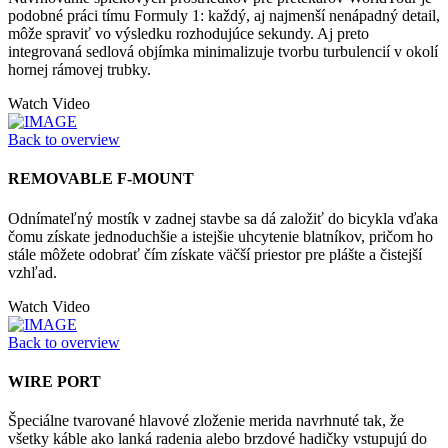
podobné práci tímu Formuly 1: každý, aj najmenší nenápadný detail,
môže spraviť vo výsledku rozhodujúce sekundy. Aj preto
integrovaná sedlová objímka minimalizuje tvorbu turbulencií v okolí
hornej rámovej trubky.
Watch Video
Back to overview
REMOVABLE F-MOUNT
Odnímateľný mostík v zadnej stavbe sa dá založiť do bicykla vďaka
čomu získate jednoduchšie a istejšie uhcytenie blatníkov, pričom ho
stále môžete odobrať čím získate väčší priestor pre plášte a čistejší
vzhľad.
Watch Video
Back to overview
WIRE PORT
Špeciálne tvarované hlavové zloženie merida navrhnuté tak, že
všetky káble ako lanká radenia alebo brzdové hadičky vstupujú do