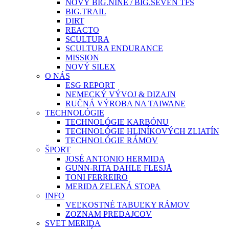
NOVÝ BIG.NINE / BIG.SEVEN TFS
BIG.TRAIL
DIRT
REACTO
SCULTURA
SCULTURA ENDURANCE
MISSION
NOVÝ SILEX
O NÁS
ESG REPORT
NEMECKÝ VÝVOJ & DIZAJN
RUČNÁ VÝROBA NA TAIWANE
TECHNOLÓGIE
TECHNOLÓGIE KARBÓNU
TECHNOLÓGIE HLINÍKOVÝCH ZLIATÍN
TECHNOLÓGIE RÁMOV
ŠPORT
JOSÉ ANTONIO HERMIDA
GUNN-RITA DAHLE FLESJÅ
TONI FERREIRO
MERIDA ZELENÁ STOPA
INFO
VEĽKOSTNÉ TABUĽKY RÁMOV
ZOZNAM PREDAJCOV
SVET MERIDA