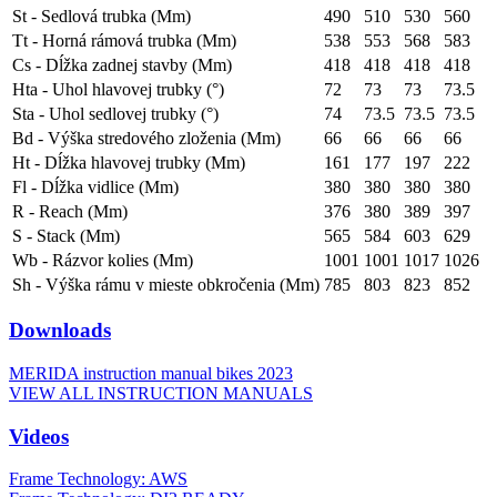
St - Sedlová trubka (Mm)
490
510
530
560
Tt - Horná rámová trubka (Mm)
538
553
568
583
Cs - Dĺžka zadnej stavby (Mm)
418
418
418
418
Hta - Uhol hlavovej trubky (°)
72
73
73
73.5
Sta - Uhol sedlovej trubky (°)
74
73.5
73.5
73.5
Bd - Výška stredového zloženia (Mm)
66
66
66
66
Ht - Dĺžka hlavovej trubky (Mm)
161
177
197
222
Fl - Dĺžka vidlice (Mm)
380
380
380
380
R - Reach (Mm)
376
380
389
397
S - Stack (Mm)
565
584
603
629
Wb - Rázvor kolies (Mm)
1001
1001
1017
1026
Sh - Výška rámu v mieste obkročenia (Mm)
785
803
823
852
Downloads
MERIDA instruction manual bikes 2023
VIEW ALL INSTRUCTION MANUALS
Videos
Frame Technology: AWS