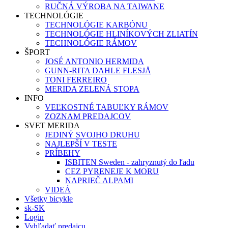
RUČNÁ VÝROBA NA TAIWANE
TECHNOLÓGIE
TECHNOLÓGIE KARBÓNU
TECHNOLÓGIE HLINÍKOVÝCH ZLIATÍN
TECHNOLÓGIE RÁMOV
ŠPORT
JOSÉ ANTONIO HERMIDA
GUNN-RITA DAHLE FLESJÅ
TONI FERREIRO
MERIDA ZELENÁ STOPA
INFO
VEĽKOSTNÉ TABUĽKY RÁMOV
ZOZNAM PREDAJCOV
SVET MERIDA
JEDINÝ SVOJHO DRUHU
NAJLEPŠÍ V TESTE
PRÍBEHY
ISBITEN Sweden - zahryznutý do ľadu
CEZ PYRENEJE K MORU
NAPRIEČ ALPAMI
VIDEÁ
Všetky bicykle
sk-SK
Login
Vyhľadať predajcu