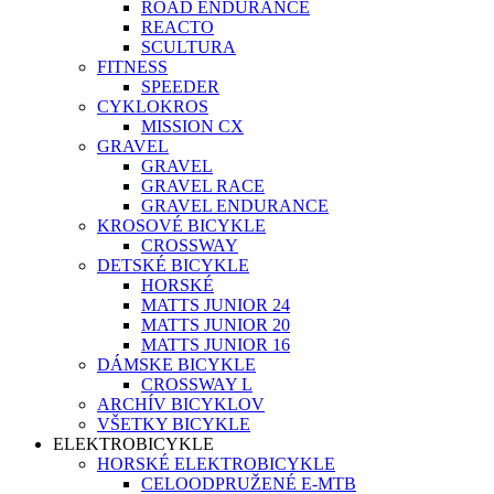
ROAD ENDURANCE
REACTO
SCULTURA
FITNESS
SPEEDER
CYKLOKROS
MISSION CX
GRAVEL
GRAVEL
GRAVEL RACE
GRAVEL ENDURANCE
KROSOVÉ BICYKLE
CROSSWAY
DETSKÉ BICYKLE
HORSKÉ
MATTS JUNIOR 24
MATTS JUNIOR 20
MATTS JUNIOR 16
DÁMSKE BICYKLE
CROSSWAY L
ARCHÍV BICYKLOV
VŠETKY BICYKLE
ELEKTROBICYKLE
HORSKÉ ELEKTROBICYKLE
CELOODPRUŽENÉ E-MTB