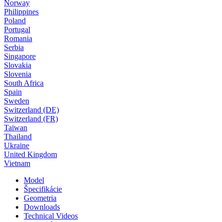
Norway
Philippines
Poland
Portugal
Romania
Serbia
Singapore
Slovakia
Slovenia
South Africa
Spain
Sweden
Switzerland (DE)
Switzerland (FR)
Taiwan
Thailand
Ukraine
United Kingdom
Vietnam
Model
Špecifikácie
Geometria
Downloads
Technical Videos