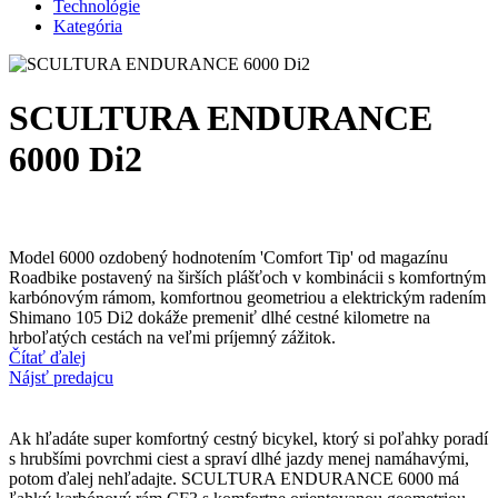
Technológie
Kategória
SCULTURA ENDURANCE
6000 Di2
Model 6000 ozdobený hodnotením 'Comfort Tip' od magazínu
Roadbike postavený na širších plášťoch v kombinácii s komfortným
karbónovým rámom, komfortnou geometriou a elektrickým radením
Shimano 105 Di2 dokáže premeniť dlhé cestné kilometre na
hrboľatých cestách na veľmi príjemný zážitok.
Čítať ďalej
Nájsť predajcu
Ak hľadáte super komfortný cestný bicykel, ktorý si poľahky poradí
s hrubšími povrchmi ciest a spraví dlhé jazdy menej namáhavými,
potom ďalej nehľadajte. SCULTURA ENDURANCE 6000 má