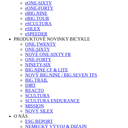
eONE-SIXTY
eONE-FORTY
eBIG.NINE
eBIG.TOUR
eSCULTURA
eSILEX
eSPEEDER
PRODUKTOVÉ NOVINKY BICYKLE
ONE-TWENTY
ONE-SIXTY
NOVÉ ONE-SIXTY FR
ONE-FORTY
NINETY-SIX
BIG.NINE CF & LITE
NOVÝ BIG.NINE / BIG.SEVEN TFS
BIG.TRAIL
DIRT
REACTO
SCULTURA
SCULTURA ENDURANCE
MISSION
NOVÝ SILEX
O NÁS
ESG REPORT
NEMECKÝ VÝVOJ & DIZAJN