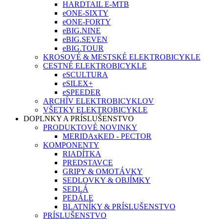
HARDTAIL E-MTB
eONE-SIXTY
eONE-FORTY
eBIG.NINE
eBIG.SEVEN
eBIG.TOUR
KROSOVÉ & MESTSKÉ ELEKTROBICYKLE
CESTNÉ ELEKTROBICYKLE
eSCULTURA
eSILEX+
eSPEEDER
ARCHÍV ELEKTROBICYKLOV
VŠETKY ELEKTROBICYKLE
DOPLNKY A PRÍSLUŠENSTVO
PRODUKTOVÉ NOVINKY
MERIDAxKED - PECTOR
KOMPONENTY
RIADÍTKA
PREDSTAVCE
GRIPY & OMOTÁVKY
SEDLOVKY & OBJÍMKY
SEDLÁ
PEDÁLE
BLATNÍKY & PRÍSLUŠENSTVO
PRÍSLUŠENSTVO