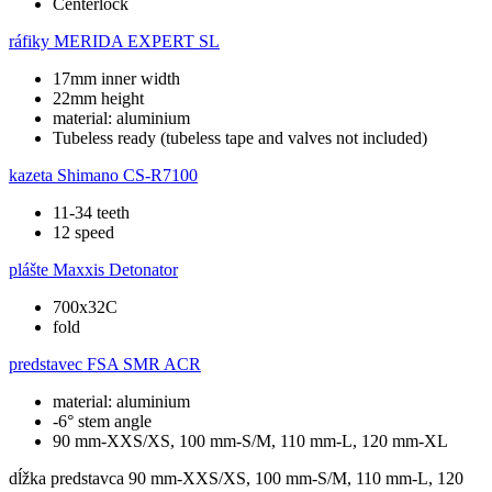
Centerlock
ráfiky
MERIDA EXPERT SL
17mm inner width
22mm height
material: aluminium
Tubeless ready (tubeless tape and valves not included)
kazeta
Shimano CS-R7100
11-34 teeth
12 speed
plášte
Maxxis Detonator
700x32C
fold
predstavec
FSA SMR ACR
material: aluminium
-6° stem angle
90 mm-XXS/XS, 100 mm-S/M, 110 mm-L, 120 mm-XL
dĺžka predstavca
90 mm-XXS/XS, 100 mm-S/M, 110 mm-L, 120