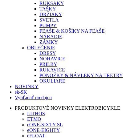
RUKSAKY
TAŠKY
DRŽIAKY
SVETLÁ
PUMPY
FĽAŠE & KOŠÍKY NA FĽAŠE
NÁRADIE
ZÁMKY
OBLEČENIE
DRESY
NOHAVICE
PRILBY
RUKAVICE
PONOŽKY & NÁVLEKY NA TRETRY
OKULIARE
NOVINKY
sk-SK
Vyhľadať predajcu
PRODUKTOVÉ NOVINKY ELEKTROBICYKLE
LITHOS
ETMO
eONE-SIXTY SL
eONE-EIGHTY
eFLOAT