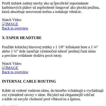
Profil trubiek zadnej stavby ako aj špecifické usporiadanie
karbónových plátov sú uspôsobené fungovať ako plochá pružina,
ktorá absorbuje nerovnosti terénu a redukuje vibrácie.
Watch Video
Back to overview
X-TAPER HEADTUBE
Použitie kónickej hlavovej trubky s 1 1/8“ ložiskami hore a 1 ¼“
alebo 1 ½“ dole zaručuje výnimočnú tuhosť prednej časti rámu
a precízne ovládanie dodáva pocit istoty.
Watch Video
Back to overview
INTERNAL CABLE ROUTING
Káble sú vedené vnútrom rámu, do ktorého vchádzajú a vychádzajú
cez vyhradené otvory v ráme. Bicykel má elegantnejší vzhľad
a káble sú navyše chránené pred vlhkosťou a špinou.