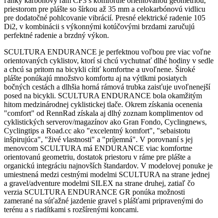
ľahký karbónový rám CF3 s komfortne orientovanou geometriou,
priestorom pre plášte so šírkou až 35 mm a celokarbónovú vidlicu
pre dodatočné pohlcovanie vibrácií. Presné elektrické radenie 105
Di2, v kombinácii s výkonnými kotúčovými brzdami zaručujú
perfektné radenie a brzdný výkon.
SCULTURA ENDURANCE je perfektnou voľbou pre viac voľne
orientovaných cyklistov, ktorí si chcú vychutnať dlhé hodiny v sedle
a chcú sa pritom na bicykli cítiť komfortne a uvoľnene. Široké
plášte ponúkajú množstvo komfortu aj na výtlkmi posiatych
bočných cestách a dlhšia horná rámová trubka zaisťuje uvoľnenejší
posed na bicykli. SCULTURA ENDURANCE bola okamžitým
hitom medzinárodnej cyklistickej tlače. Okrem získania ocenenia
"comfort" od RennRad získala aj dlhý zoznam komplimentov od
cyklistických serverov/magazínov ako Gran Fondo, Cyclingnews,
Cyclingtips a Road.cc ako "excelentný komfort", "sebaistotu
inšpirujúca", "živé vlastnosti" a "príjemná". V porovnaní s jej
menovcom SCULTURA má ENDURANCE viac komfortne
orientovanú geometriu, dostatok priestoru v ráme pre plášte a
organickú integráciu najnovších štandardov. V modelovej ponuke je
umiestnená medzi cestnými modelmi SCULTURA na strane jednej
a gravel/adventure modelmi SILEX na strane druhej, zatiaľ čo
verzia SCULTURA ENDURANCE GR ponúka možnosti
zamerané na súťažné jazdenie gravel s plášťami pripravenými do
terénu a s riadítkami s rozšírenými koncami.