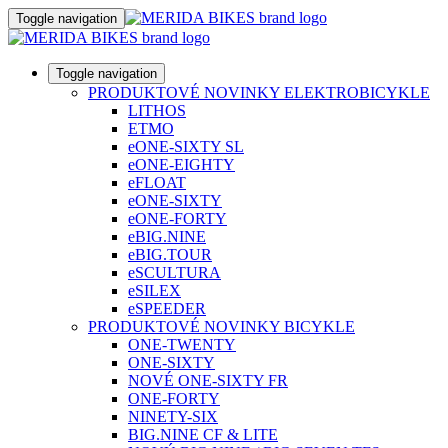
Toggle navigation
Toggle navigation
PRODUKTOVÉ NOVINKY ELEKTROBICYKLE
LITHOS
ETMO
eONE-SIXTY SL
eONE-EIGHTY
eFLOAT
eONE-SIXTY
eONE-FORTY
eBIG.NINE
eBIG.TOUR
eSCULTURA
eSILEX
eSPEEDER
PRODUKTOVÉ NOVINKY BICYKLE
ONE-TWENTY
ONE-SIXTY
NOVÉ ONE-SIXTY FR
ONE-FORTY
NINETY-SIX
BIG.NINE CF & LITE