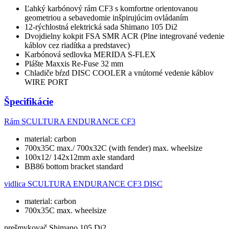
Ľahký karbónový rám CF3 s komfortne orientovanou
geometriou a sebavedomie inšpirujúcim ovládaním
12-rýchlostná elektrická sada Shimano 105 Di2
Dvojdielny kokpit FSA SMR ACR (Plne integrované vedenie
káblov cez riadítka a predstavec)
Karbónová sedlovka MERIDA S-FLEX
Plášte Maxxis Re-Fuse 32 mm
Chladiče bŕzd DISC COOLER a vnútorné vedenie káblov
WIRE PORT
Špecifikácie
Rám
SCULTURA ENDURANCE CF3
material: carbon
700x35C max./ 700x32C (with fender) max. wheelsize
100x12/ 142x12mm axle standard
BB86 bottom bracket standard
vidlica
SCULTURA ENDURANCE CF3 DISC
material: carbon
700x35C max. wheelsize
prešmykovač
Shimano 105 Di2