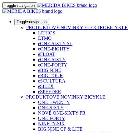
Toggle navigation
Toggle navigation
PRODUKTOVÉ NOVINKY ELEKTROBICYKLE
LITHOS
ETMO
eONE-SIXTY SL
eONE-EIGHTY
eFLOAT
eONE-SIXTY
eONE-FORTY
eBIG.NINE
eBIG.TOUR
eSCULTURA
eSILEX
eSPEEDER
PRODUKTOVÉ NOVINKY BICYKLE
ONE-TWENTY
ONE-SIXTY
NOVÉ ONE-SIXTY FR
ONE-FORTY
NINETY-SIX
BIG.NINE CF & LITE