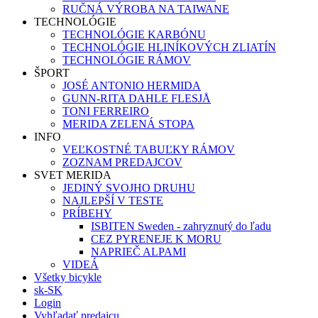
RUČNÁ VÝROBA NA TAIWANE
TECHNOLÓGIE
TECHNOLÓGIE KARBÓNU
TECHNOLÓGIE HLINÍKOVÝCH ZLIATÍN
TECHNOLÓGIE RÁMOV
ŠPORT
JOSÉ ANTONIO HERMIDA
GUNN-RITA DAHLE FLESJÅ
TONI FERREIRO
MERIDA ZELENÁ STOPA
INFO
VEĽKOSTNÉ TABUĽKY RÁMOV
ZOZNAM PREDAJCOV
SVET MERIDA
JEDINÝ SVOJHO DRUHU
NAJLEPŠÍ V TESTE
PRÍBEHY
ISBITEN Sweden - zahryznutý do ľadu
CEZ PYRENEJE K MORU
NAPRIEČ ALPAMI
VIDEÁ
Všetky bicykle
sk-SK
Login
Vyhľadať predajcu