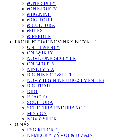
eONE-SIXTY
eONE-FORTY
eBIG.NINE
eBIG.TOUR
eSCULTURA
eSILEX
eSPEEDER
PRODUKTOVÉ NOVINKY BICYKLE
ONE-TWENTY
ONE-SIXTY
NOVÉ ONE-SIXTY FR
ONE-FORTY
NINETY-SIX
BIG.NINE CF & LITE
NOVÝ BIG.NINE / BIG.SEVEN TFS
BIG.TRAIL
DIRT
REACTO
SCULTURA
SCULTURA ENDURANCE
MISSION
NOVÝ SILEX
O NÁS
ESG REPORT
NEMECKÝ VÝVOJ & DIZAJN