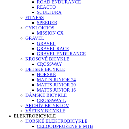
ROAD ENDURANCE
REACTO
SCULTURA
FITNESS
SPEEDER
CYKLOKROS
MISSION CX
GRAVEL
GRAVEL
GRAVEL RACE
GRAVEL ENDURANCE
KROSOVÉ BICYKLE
CROSSWAY
DETSKÉ BICYKLE
HORSKÉ
MATTS JUNIOR 24
MATTS JUNIOR 20
MATTS JUNIOR 16
DÁMSKE BICYKLE
CROSSWAY L
ARCHÍV BICYKLOV
VŠETKY BICYKLE
ELEKTROBICYKLE
HORSKÉ ELEKTROBICYKLE
CELOODPRUŽENÉ E-MTB