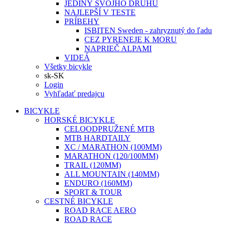
JEDINÝ SVOJHO DRUHU
NAJLEPŠÍ V TESTE
PRÍBEHY
ISBITEN Sweden - zahryznutý do ľadu
CEZ PYRENEJE K MORU
NAPRIEČ ALPAMI
VIDEÁ
Všetky bicykle
sk-SK
Login
Vyhľadať predajcu
BICYKLE
HORSKÉ BICYKLE
CELOODPRUŽENÉ MTB
MTB HARDTAILY
XC / MARATHON (100MM)
MARATHON (120/100MM)
TRAIL (120MM)
ALL MOUNTAIN (140MM)
ENDURO (160MM)
SPORT & TOUR
CESTNÉ BICYKLE
ROAD RACE AERO
ROAD RACE