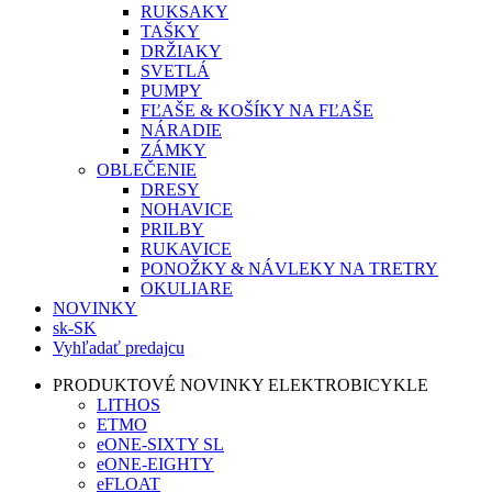
RUKSAKY
TAŠKY
DRŽIAKY
SVETLÁ
PUMPY
FĽAŠE & KOŠÍKY NA FĽAŠE
NÁRADIE
ZÁMKY
OBLEČENIE
DRESY
NOHAVICE
PRILBY
RUKAVICE
PONOŽKY & NÁVLEKY NA TRETRY
OKULIARE
NOVINKY
sk-SK
Vyhľadať predajcu
PRODUKTOVÉ NOVINKY ELEKTROBICYKLE
LITHOS
ETMO
eONE-SIXTY SL
eONE-EIGHTY
eFLOAT