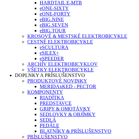
HARDTAIL E-MTB
eONE-SIXTY
eONE-FORTY
eBIG.NINE
eBIG.SEVEN
eBIG.TOUR
KROSOVÉ & MESTSKÉ ELEKTROBICYKLE
CESTNÉ ELEKTROBICYKLE
eSCULTURA
eSILEX+
eSPEEDER
ARCHÍV ELEKTROBICYKLOV
VŠETKY ELEKTROBICYKLE
DOPLNKY A PRÍSLUŠENSTVO
PRODUKTOVÉ NOVINKY
MERIDAxKED - PECTOR
KOMPONENTY
RIADÍTKA
PREDSTAVCE
GRIPY & OMOTÁVKY
SEDLOVKY & OBJÍMKY
SEDLÁ
PEDÁLE
BLATNÍKY & PRÍSLUŠENSTVO
PRÍSLUŠENSTVO