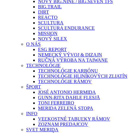
NOVÝ BIG.NINE / BIG.SEVEN TFS
BIG.TRAIL
DIRT
REACTO
SCULTURA
SCULTURA ENDURANCE
MISSION
NOVÝ SILEX
O NÁS
ESG REPORT
NEMECKÝ VÝVOJ & DIZAJN
RUČNÁ VÝROBA NA TAIWANE
TECHNOLÓGIE
TECHNOLÓGIE KARBÓNU
TECHNOLÓGIE HLINÍKOVÝCH ZLIATÍN
TECHNOLÓGIE RÁMOV
ŠPORT
JOSÉ ANTONIO HERMIDA
GUNN-RITA DAHLE FLESJÅ
TONI FERREIRO
MERIDA ZELENÁ STOPA
INFO
VEĽKOSTNÉ TABUĽKY RÁMOV
ZOZNAM PREDAJCOV
SVET MERIDA