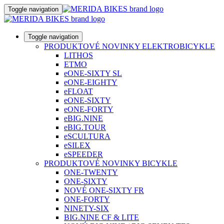
Toggle navigation
Toggle navigation
PRODUKTOVÉ NOVINKY ELEKTROBICYKLE
LITHOS
ETMO
eONE-SIXTY SL
eONE-EIGHTY
eFLOAT
eONE-SIXTY
eONE-FORTY
eBIG.NINE
eBIG.TOUR
eSCULTURA
eSILEX
eSPEEDER
PRODUKTOVÉ NOVINKY BICYKLE
ONE-TWENTY
ONE-SIXTY
NOVÉ ONE-SIXTY FR
ONE-FORTY
NINETY-SIX
BIG.NINE CF & LITE