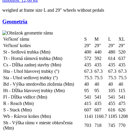
hmotnosť
12,68 kg
weighed at frame size L and 29" wheels without pedals
Geometria
Veľkosť rámu
S
M
L
XL
Veľkosť kolies
29"
29"
29"
29"
St - Sedlová trubka (Mm)
400
440
480
520
Tt - Horná rámová trubka (Mm)
572
592
614
637
Cs - Dĺžka zadnej stavby (Mm)
435
435
435
435
Hta - Uhol hlavovej trubky (°)
67.3
67.3
67.3
67.3
Sta - Uhol sedlovej trubky (°)
75.5
75.5
75.5
75.5
Bd - Výška stredového zloženia (Mm)
40
40
40
40
Ht - Dĺžka hlavovej trubky (Mm)
95
95
105
115
Fl - Dĺžka vidlice (Mm)
541
541
541
541
R - Reach (Mm)
415
435
455
475
S - Stack (Mm)
607
607
616
626
Wb - Rázvor kolies (Mm)
1141
1160.7
1185
1208
Sh - Výška rámu v mieste obkročenia
703
718
745
770
(Mm)