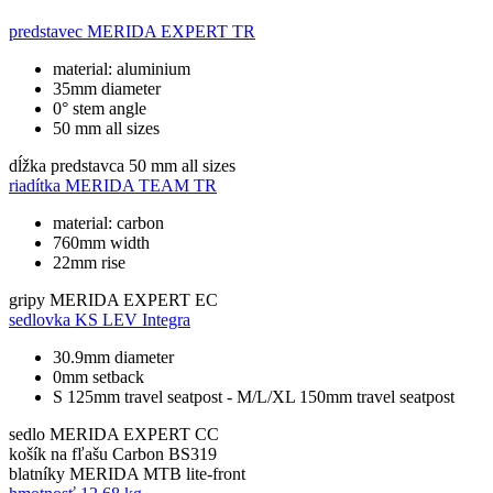
predstavec
MERIDA EXPERT TR
material: aluminium
35mm diameter
0° stem angle
50 mm all sizes
dĺžka predstavca
50 mm all sizes
riadítka
MERIDA TEAM TR
material: carbon
760mm width
22mm rise
gripy
MERIDA EXPERT EC
sedlovka
KS LEV Integra
30.9mm diameter
0mm setback
S 125mm travel seatpost - M/L/XL 150mm travel seatpost
sedlo
MERIDA EXPERT CC
košík na fľašu
Carbon BS319
blatníky
MERIDA MTB lite-front