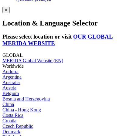
×
Location & Language Selector
Please select location or visit
OUR GLOBAL
MERIDA WEBSITE
GLOBAL
MERIDA Global Website (EN)
Worldwide
Andorra
Argentina
Australia
Austria
Belgium
Bosnia and Herzegovina
China
China - Hong Kong
Costa Rica
Croatia
Czech Republic
Denmark