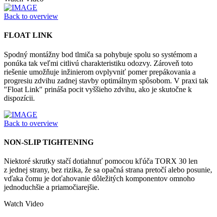
Back to overview
FLOAT LINK
Spodný montážny bod tlmiča sa pohybuje spolu so systémom a
ponúka tak veľmi citlivú charakteristiku odozvy. Zároveň toto
riešenie umožňuje inžinierom ovplyvniť pomer prepákovania a
progresiu zdvihu zadnej stavby optimálnym spôsobom. V praxi tak
"Float Link" prináša pocit vyššieho zdvihu, ako je skutočne k
dispozícii.
Back to overview
NON-SLIP TIGHTENING
Niektoré skrutky stačí dotiahnuť pomocou kľúča TORX 30 len
z jednej strany, bez rizika, že sa opačná strana pretočí alebo posunie,
vďaka čomu je doťahovanie dôležitých komponentov omnoho
jednoduchšie a priamočiarejšie.
Watch Video