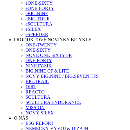
eONE-SIXTY
eONE-FORTY
eBIG.NINE
eBIG.TOUR
eSCULTURA
eSILEX
eSPEEDER
PRODUKTOVÉ NOVINKY BICYKLE
ONE-TWENTY
ONE-SIXTY
NOVÉ ONE-SIXTY FR
ONE-FORTY
NINETY-SIX
BIG.NINE CF & LITE
NOVÝ BIG.NINE / BIG.SEVEN TFS
BIG.TRAIL
DIRT
REACTO
SCULTURA
SCULTURA ENDURANCE
MISSION
NOVÝ SILEX
O NÁS
ESG REPORT
NEMECKÝ VÝVOJ & DIZAJN