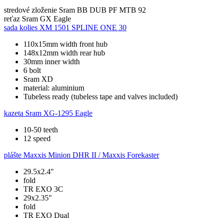
stredové zloženie
Sram BB DUB PF MTB 92
reťaz
Sram GX Eagle
sada kolies
XM 1501 SPLINE ONE 30
110x15mm width front hub
148x12mm width rear hub
30mm inner width
6 bolt
Sram XD
material: aluminium
Tubeless ready (tubeless tape and valves included)
kazeta
Sram XG-1295 Eagle
10-50 teeth
12 speed
plášte
Maxxis Minion DHR II / Maxxis Forekaster
29.5x2.4"
fold
TR EXO 3C
29x2.35"
fold
TR EXO Dual