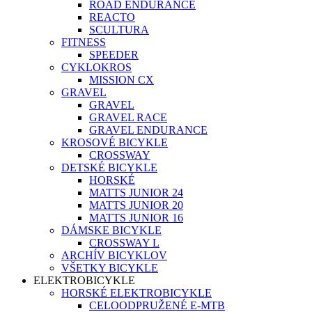
ROAD ENDURANCE
REACTO
SCULTURA
FITNESS
SPEEDER
CYKLOKROS
MISSION CX
GRAVEL
GRAVEL
GRAVEL RACE
GRAVEL ENDURANCE
KROSOVÉ BICYKLE
CROSSWAY
DETSKÉ BICYKLE
HORSKÉ
MATTS JUNIOR 24
MATTS JUNIOR 20
MATTS JUNIOR 16
DÁMSKE BICYKLE
CROSSWAY L
ARCHÍV BICYKLOV
VŠETKY BICYKLE
ELEKTROBICYKLE
HORSKÉ ELEKTROBICYKLE
CELOODPRUŽENÉ E-MTB