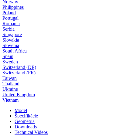
Norway
Philippines
Poland
Portugal
Romania
Serbia
Singapore
Slovakia
Slovenia
South Africa
Spain
Sweden
Switzerland (DE)
Switzerland (FR)
Taiwan
Thailand
Ukraine
United Kingdom
Vietnam
Model
Špecifikácie
Geometria
Downloads
Technical Videos