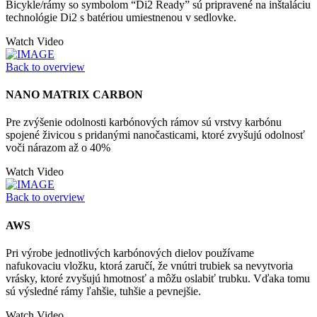
Bicykle/rámy so symbolom “Di2 Ready” sú pripravené na inštaláciu
technológie Di2 s batériou umiestnenou v sedlovke.
Watch Video
Back to overview
NANO MATRIX CARBON
Pre zvýšenie odolnosti karbónových rámov sú vrstvy karbónu
spojené živicou s pridanými nanočasticami, ktoré zvyšujú odolnosť
voči nárazom až o 40%
Watch Video
Back to overview
AWS
Pri výrobe jednotlivých karbónových dielov používame
nafukovaciu vložku, ktorá zaručí, že vnútri trubiek sa nevytvoria
vrásky, ktoré zvyšujú hmotnosť a môžu oslabiť trubku. Vďaka tomu
sú výsledné rámy ľahšie, tuhšie a pevnejšie.
Watch Video