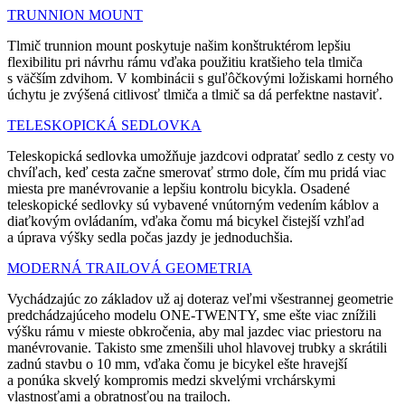
TRUNNION MOUNT
Tlmič trunnion mount poskytuje našim konštruktérom lepšiu
flexibilitu pri návrhu rámu vďaka použitiu kratšieho tela tlmiča
s väčším zdvihom. V kombinácii s guľôčkovými ložiskami horného
úchytu je zvýšená citlivosť tlmiča a tlmič sa dá perfektne nastaviť.
TELESKOPICKÁ SEDLOVKA
Teleskopická sedlovka umožňuje jazdcovi odpratať sedlo z cesty vo
chvíľach, keď cesta začne smerovať strmo dole, čím mu pridá viac
miesta pre manévrovanie a lepšiu kontrolu bicykla. Osadené
teleskopické sedlovky sú vybavené vnútorným vedením káblov a
diaťkovým ovládaním, vďaka čomu má bicykel čistejší vzhľad
a úprava výšky sedla počas jazdy je jednoduchšia.
MODERNÁ TRAILOVÁ GEOMETRIA
Vychádzajúc zo základov už aj doteraz veľmi všestrannej geometrie
predchádzajúceho modelu ONE-TWENTY, sme ešte viac znížili
výšku rámu v mieste obkročenia, aby mal jazdec viac priestoru na
manévrovanie. Takisto sme zmenšili uhol hlavovej trubky a skrátili
zadnú stavbu o 10 mm, vďaka čomu je bicykel ešte hravejší
a ponúka skvelý kompromis medzi skvelými vrchárskymi
vlastnosťami a obratnosťou na trailoch.