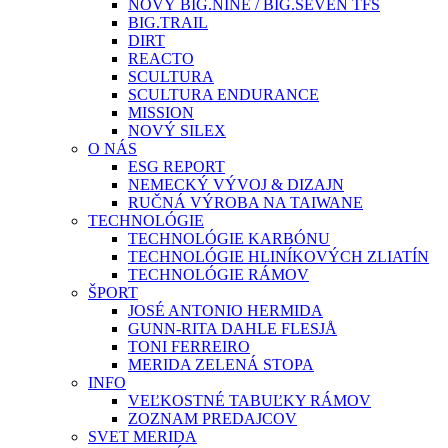
NOVÝ BIG.NINE / BIG.SEVEN TFS
BIG.TRAIL
DIRT
REACTO
SCULTURA
SCULTURA ENDURANCE
MISSION
NOVÝ SILEX
O NÁS
ESG REPORT
NEMECKÝ VÝVOJ & DIZAJN
RUČNÁ VÝROBA NA TAIWANE
TECHNOLÓGIE
TECHNOLÓGIE KARBÓNU
TECHNOLÓGIE HLINÍKOVÝCH ZLIATÍN
TECHNOLÓGIE RÁMOV
ŠPORT
JOSÉ ANTONIO HERMIDA
GUNN-RITA DAHLE FLESJÅ
TONI FERREIRO
MERIDA ZELENÁ STOPA
INFO
VEĽKOSTNÉ TABUĽKY RÁMOV
ZOZNAM PREDAJCOV
SVET MERIDA