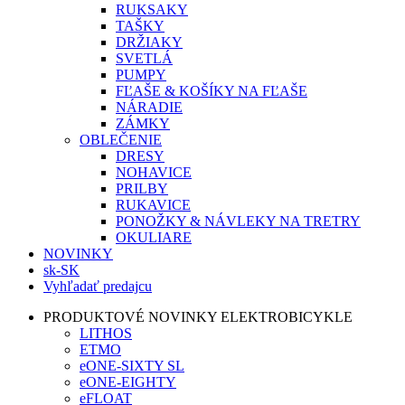
RUKSAKY
TAŠKY
DRŽIAKY
SVETLÁ
PUMPY
FĽAŠE & KOŠÍKY NA FĽAŠE
NÁRADIE
ZÁMKY
OBLEČENIE
DRESY
NOHAVICE
PRILBY
RUKAVICE
PONOŽKY & NÁVLEKY NA TRETRY
OKULIARE
NOVINKY
sk-SK
Vyhľadať predajcu
PRODUKTOVÉ NOVINKY ELEKTROBICYKLE
LITHOS
ETMO
eONE-SIXTY SL
eONE-EIGHTY
eFLOAT