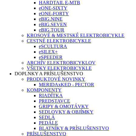
HARDTAIL E-MTB
eONE-SIXTY
eONE-FORTY
eBIG.NINE
eBIG.SEVEN
eBIG.TOUR
KROSOVÉ & MESTSKÉ ELEKTROBICYKLE
CESTNÉ ELEKTROBICYKLE
eSCULTURA
eSILEX+
eSPEEDER
ARCHÍV ELEKTROBICYKLOV
VŠETKY ELEKTROBICYKLE
DOPLNKY A PRÍSLUŠENSTVO
PRODUKTOVÉ NOVINKY
MERIDAxKED - PECTOR
KOMPONENTY
RIADÍTKA
PREDSTAVCE
GRIPY & OMOTÁVKY
SEDLOVKY & OBJÍMKY
SEDLÁ
PEDÁLE
BLATNÍKY & PRÍSLUŠENSTVO
PRÍSLUŠENSTVO