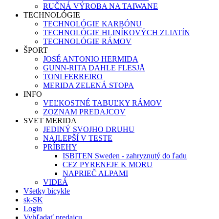
RUČNÁ VÝROBA NA TAIWANE
TECHNOLÓGIE
TECHNOLÓGIE KARBÓNU
TECHNOLÓGIE HLINÍKOVÝCH ZLIATÍN
TECHNOLÓGIE RÁMOV
ŠPORT
JOSÉ ANTONIO HERMIDA
GUNN-RITA DAHLE FLESJÅ
TONI FERREIRO
MERIDA ZELENÁ STOPA
INFO
VEĽKOSTNÉ TABUĽKY RÁMOV
ZOZNAM PREDAJCOV
SVET MERIDA
JEDINÝ SVOJHO DRUHU
NAJLEPŠÍ V TESTE
PRÍBEHY
ISBITEN Sweden - zahryznutý do ľadu
CEZ PYRENEJE K MORU
NAPRIEČ ALPAMI
VIDEÁ
Všetky bicykle
sk-SK
Login
Vyhľadať predajcu