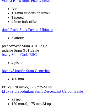
vidlica
Rock Shox Pike Ultimate
Air
130mm suspension travel
Tapered
42mm fork offset
tlmič
Rock Shox Deluxe Ultimate
platform
prehadzovač
Sram X01 Eagle
radenie
Sram X01 Eagle
brzdy
Sram Code RSC
4 piston
brzdové kotúče
Sram Centerline
180 mm
kľuky
170 mm-S, 175 mm-M up
kľuky s prevodníkmi
Sram Descendant Carbon Eagle
32 teeth
170 mm-S, 175 mm-M up