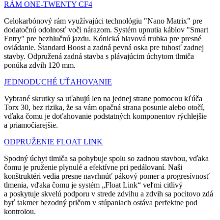
RÁM ONE-TWENTY CF4
Celokarbónový rám využívajúci technológiu "Nano Matrix" pre
dodatočnú odolnosť voči nárazom. Systém upnutia káblov "Smart
Entry" pre bezhlučnú jazdu. Kónická hlavová trubka pre presné
ovládanie. Štandard Boost a zadná pevná oska pre tuhosť zadnej
stavby. Odpružená zadná stavba s plávajúcim úchytom tlmiča
ponúka zdvih 120 mm.
JEDNODUCHÉ UŤAHOVANIE
Vybrané skrutky sa uťahujú len na jednej strane pomocou kľúča
Torx 30, bez rizika, že sa vám opačná strana posunie alebo otočí,
vďaka čomu je doťahovanie podstatných komponentov rýchlejšie
a priamočiarejšie.
ODPRUŽENIE FLOAT LINK
Spodný úchyt tlmiča sa pohybuje spolu so zadnou stavbou, vďaka
čomu je pruženie plynulé a efektívne pri pedálovaní. Naši
konštruktéri vedia presne navrhnúť pákový pomer a progresívnosť
tlmenia, vďaka čomu je systém „Float Link“ veľmi citlivý
a poskytuje skvelú podporu v strede zdvihu a zdvih sa pocitovo zdá
byť takmer bezodný pričom v stúpaniach ostáva perfektne pod
kontrolou.