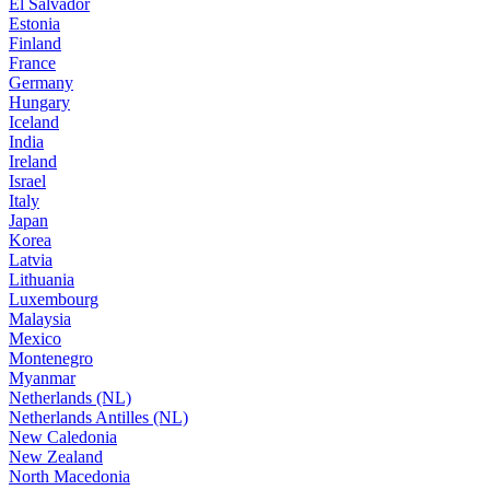
El Salvador
Estonia
Finland
France
Germany
Hungary
Iceland
India
Ireland
Israel
Italy
Japan
Korea
Latvia
Lithuania
Luxembourg
Malaysia
Mexico
Montenegro
Myanmar
Netherlands (NL)
Netherlands Antilles (NL)
New Caledonia
New Zealand
North Macedonia