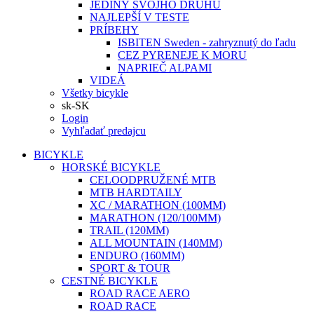
JEDINÝ SVOJHO DRUHU
NAJLEPŠÍ V TESTE
PRÍBEHY
ISBITEN Sweden - zahryznutý do ľadu
CEZ PYRENEJE K MORU
NAPRIEČ ALPAMI
VIDEÁ
Všetky bicykle
sk-SK
Login
Vyhľadať predajcu
BICYKLE
HORSKÉ BICYKLE
CELOODPRUŽENÉ MTB
MTB HARDTAILY
XC / MARATHON (100MM)
MARATHON (120/100MM)
TRAIL (120MM)
ALL MOUNTAIN (140MM)
ENDURO (160MM)
SPORT & TOUR
CESTNÉ BICYKLE
ROAD RACE AERO
ROAD RACE