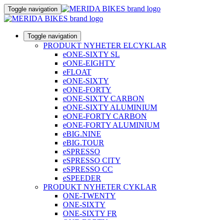
Toggle navigation
Toggle navigation
PRODUKT NYHETER ELCYKLAR
eONE-SIXTY SL
eONE-EIGHTY
eFLOAT
eONE-SIXTY
eONE-FORTY
eONE-SIXTY CARBON
eONE-SIXTY ALUMINIUM
eONE-FORTY CARBON
eONE-FORTY ALUMINIUM
eBIG.NINE
eBIG.TOUR
eSPRESSO
eSPRESSO CITY
eSPRESSO CC
eSPEEDER
PRODUKT NYHETER CYKLAR
ONE-TWENTY
ONE-SIXTY
ONE-SIXTY FR