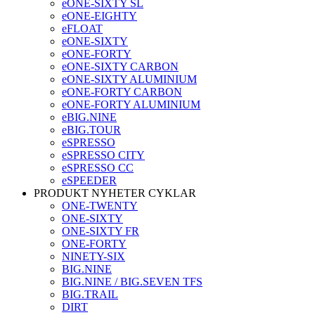
eONE-SIXTY SL
eONE-EIGHTY
eFLOAT
eONE-SIXTY
eONE-FORTY
eONE-SIXTY CARBON
eONE-SIXTY ALUMINIUM
eONE-FORTY CARBON
eONE-FORTY ALUMINIUM
eBIG.NINE
eBIG.TOUR
eSPRESSO
eSPRESSO CITY
eSPRESSO CC
eSPEEDER
PRODUKT NYHETER CYKLAR
ONE-TWENTY
ONE-SIXTY
ONE-SIXTY FR
ONE-FORTY
NINETY-SIX
BIG.NINE
BIG.NINE / BIG.SEVEN TFS
BIG.TRAIL
DIRT