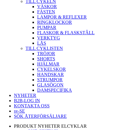
TILL CYKELN
VÄSKOR
FÄSTEN
LAMPOR & REFLEXER
RINGKLOCKOR
PUMPAR
FLASKOR & FLASKSTÂLL
VERKTYG
LÅS
TILL CYKLISTEN
TRÖJOR
SHORTS
HJÄLMAR
CYKELSKOR
HANDSKAR
STRUMPOR
GLASÖGON
DAMSPECIFIKA
NYHETER
B2B-LOG IN
KONTAKTA OSS
sv-SE
SÖK ÅTERFÖRSÄLJARE
PRODUKT NYHETER ELCYKLAR