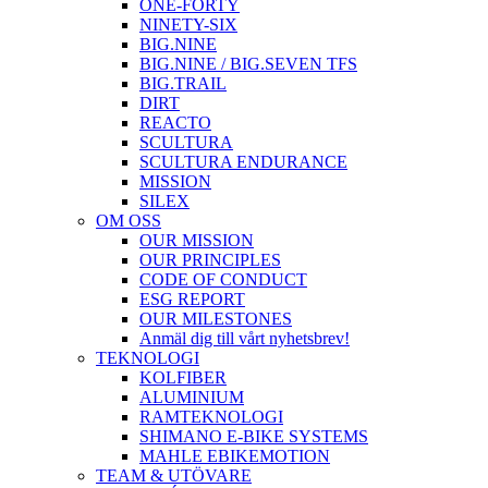
ONE-FORTY
NINETY-SIX
BIG.NINE
BIG.NINE / BIG.SEVEN TFS
BIG.TRAIL
DIRT
REACTO
SCULTURA
SCULTURA ENDURANCE
MISSION
SILEX
OM OSS
OUR MISSION
OUR PRINCIPLES
CODE OF CONDUCT
ESG REPORT
OUR MILESTONES
Anmäl dig till vårt nyhetsbrev!
TEKNOLOGI
KOLFIBER
ALUMINIUM
RAMTEKNOLOGI
SHIMANO E-BIKE SYSTEMS
MAHLE EBIKEMOTION
TEAM & UTÖVARE