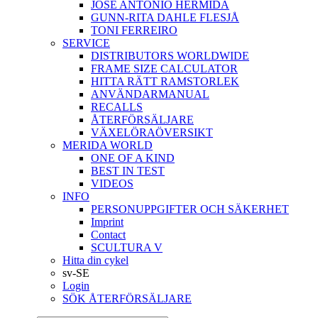
JOSÉ ANTONIO HERMIDA
GUNN-RITA DAHLE FLESJÅ
TONI FERREIRO
SERVICE
DISTRIBUTORS WORLDWIDE
FRAME SIZE CALCULATOR
HITTA RÄTT RAMSTORLEK
ANVÄNDARMANUAL
RECALLS
ÅTERFÖRSÄLJARE
VÄXELÖRAÖVERSIKT
MERIDA WORLD
ONE OF A KIND
BEST IN TEST
VIDEOS
INFO
PERSONUPPGIFTER OCH SÄKERHET
Imprint
Contact
SCULTURA V
Hitta din cykel
sv-SE
Login
SÖK ÅTERFÖRSÄLJARE