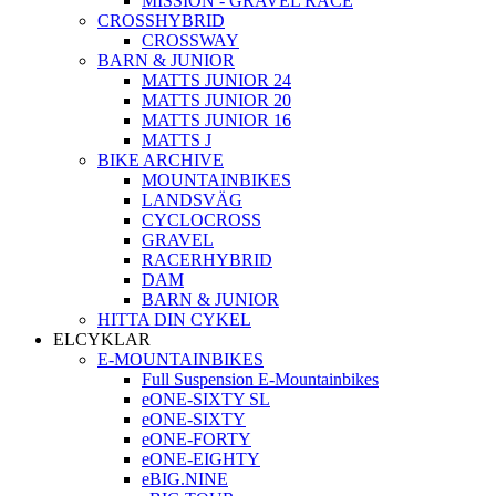
MISSION - GRAVEL RACE
CROSSHYBRID
CROSSWAY
BARN & JUNIOR
MATTS JUNIOR 24
MATTS JUNIOR 20
MATTS JUNIOR 16
MATTS J
BIKE ARCHIVE
MOUNTAINBIKES
LANDSVÄG
CYCLOCROSS
GRAVEL
RACERHYBRID
DAM
BARN & JUNIOR
HITTA DIN CYKEL
ELCYKLAR
E-MOUNTAINBIKES
Full Suspension E-Mountainbikes
eONE-SIXTY SL
eONE-SIXTY
eONE-FORTY
eONE-EIGHTY
eBIG.NINE