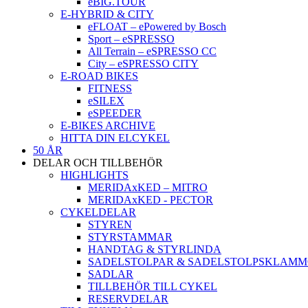
eBIG.TOUR
E-HYBRID & CITY
eFLOAT – ePowered by Bosch
Sport – eSPRESSO
All Terrain – eSPRESSO CC
City – eSPRESSO CITY
E-ROAD BIKES
FITNESS
eSILEX
eSPEEDER
E-BIKES ARCHIVE
HITTA DIN ELCYKEL
50 ÅR
DELAR OCH TILLBEHÖR
HIGHLIGHTS
MERIDAxKED – MITRO
MERIDAxKED - PECTOR
CYKELDELAR
STYREN
STYRSTAMMAR
HANDTAG & STYRLINDA
SADELSTOLPAR & SADELSTOLPSKLAM
SADLAR
TILLBEHÖR TILL CYKEL
RESERVDELAR