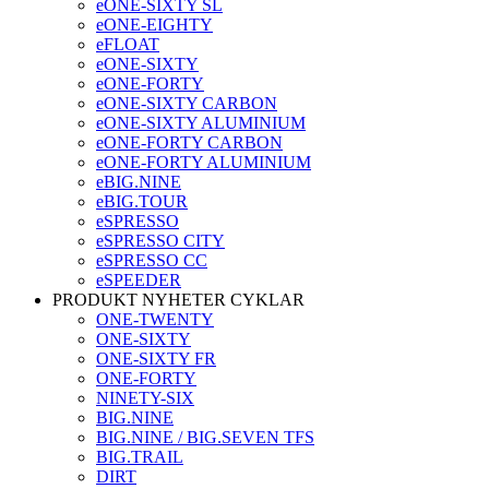
eONE-SIXTY SL
eONE-EIGHTY
eFLOAT
eONE-SIXTY
eONE-FORTY
eONE-SIXTY CARBON
eONE-SIXTY ALUMINIUM
eONE-FORTY CARBON
eONE-FORTY ALUMINIUM
eBIG.NINE
eBIG.TOUR
eSPRESSO
eSPRESSO CITY
eSPRESSO CC
eSPEEDER
PRODUKT NYHETER CYKLAR
ONE-TWENTY
ONE-SIXTY
ONE-SIXTY FR
ONE-FORTY
NINETY-SIX
BIG.NINE
BIG.NINE / BIG.SEVEN TFS
BIG.TRAIL
DIRT