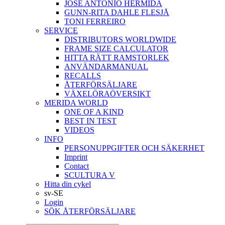
JOSÉ ANTONIO HERMIDA
GUNN-RITA DAHLE FLESJÅ
TONI FERREIRO
SERVICE
DISTRIBUTORS WORLDWIDE
FRAME SIZE CALCULATOR
HITTA RÄTT RAMSTORLEK
ANVÄNDARMANUAL
RECALLS
ÅTERFÖRSÄLJARE
VÄXELÖRAÖVERSIKT
MERIDA WORLD
ONE OF A KIND
BEST IN TEST
VIDEOS
INFO
PERSONUPPGIFTER OCH SÄKERHET
Imprint
Contact
SCULTURA V
Hitta din cykel
sv-SE
Login
SÖK ÅTERFÖRSÄLJARE