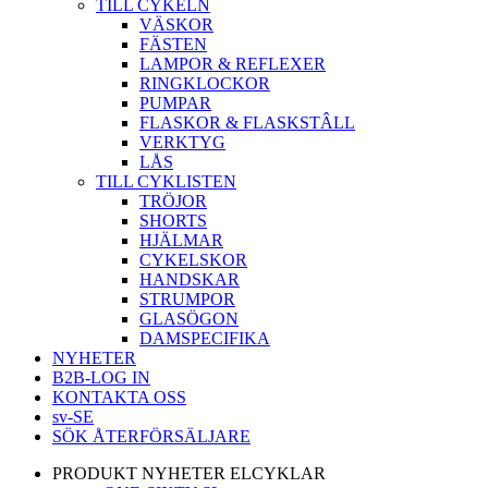
TILL CYKELN
VÄSKOR
FÄSTEN
LAMPOR & REFLEXER
RINGKLOCKOR
PUMPAR
FLASKOR & FLASKSTÂLL
VERKTYG
LÅS
TILL CYKLISTEN
TRÖJOR
SHORTS
HJÄLMAR
CYKELSKOR
HANDSKAR
STRUMPOR
GLASÖGON
DAMSPECIFIKA
NYHETER
B2B-LOG IN
KONTAKTA OSS
sv-SE
SÖK ÅTERFÖRSÄLJARE
PRODUKT NYHETER ELCYKLAR