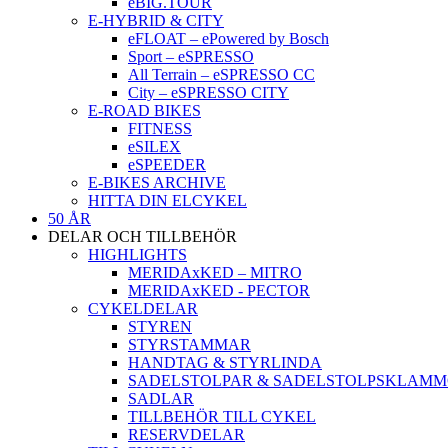
eBIG.TOUR
E-HYBRID & CITY
eFLOAT – ePowered by Bosch
Sport – eSPRESSO
All Terrain – eSPRESSO CC
City – eSPRESSO CITY
E-ROAD BIKES
FITNESS
eSILEX
eSPEEDER
E-BIKES ARCHIVE
HITTA DIN ELCYKEL
50 ÅR
DELAR OCH TILLBEHÖR
HIGHLIGHTS
MERIDAxKED – MITRO
MERIDAxKED - PECTOR
CYKELDELAR
STYREN
STYRSTAMMAR
HANDTAG & STYRLINDA
SADELSTOLPAR & SADELSTOLPSKLAM
SADLAR
TILLBEHÖR TILL CYKEL
RESERVDELAR