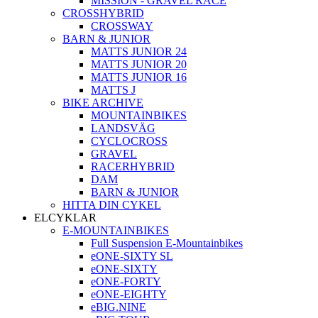
MISSION - GRAVEL RACE
CROSSHYBRID
CROSSWAY
BARN & JUNIOR
MATTS JUNIOR 24
MATTS JUNIOR 20
MATTS JUNIOR 16
MATTS J
BIKE ARCHIVE
MOUNTAINBIKES
LANDSVÄG
CYCLOCROSS
GRAVEL
RACERHYBRID
DAM
BARN & JUNIOR
HITTA DIN CYKEL
ELCYKLAR
E-MOUNTAINBIKES
Full Suspension E-Mountainbikes
eONE-SIXTY SL
eONE-SIXTY
eONE-FORTY
eONE-EIGHTY
eBIG.NINE