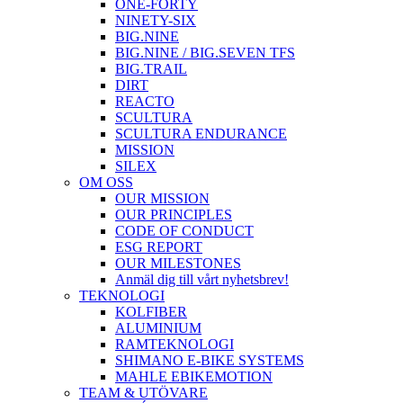
ONE-FORTY
NINETY-SIX
BIG.NINE
BIG.NINE / BIG.SEVEN TFS
BIG.TRAIL
DIRT
REACTO
SCULTURA
SCULTURA ENDURANCE
MISSION
SILEX
OM OSS
OUR MISSION
OUR PRINCIPLES
CODE OF CONDUCT
ESG REPORT
OUR MILESTONES
Anmäl dig till vårt nyhetsbrev!
TEKNOLOGI
KOLFIBER
ALUMINIUM
RAMTEKNOLOGI
SHIMANO E-BIKE SYSTEMS
MAHLE EBIKEMOTION
TEAM & UTÖVARE