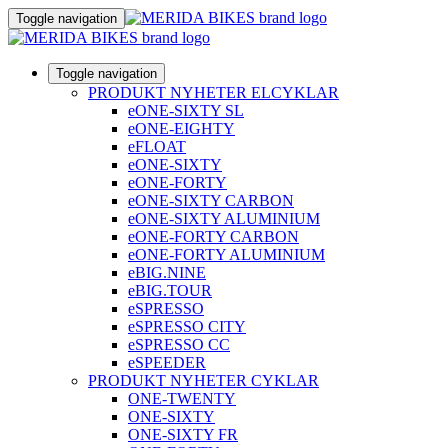
Toggle navigation
Toggle navigation
PRODUKT NYHETER ELCYKLAR
eONE-SIXTY SL
eONE-EIGHTY
eFLOAT
eONE-SIXTY
eONE-FORTY
eONE-SIXTY CARBON
eONE-SIXTY ALUMINIUM
eONE-FORTY CARBON
eONE-FORTY ALUMINIUM
eBIG.NINE
eBIG.TOUR
eSPRESSO
eSPRESSO CITY
eSPRESSO CC
eSPEEDER
PRODUKT NYHETER CYKLAR
ONE-TWENTY
ONE-SIXTY
ONE-SIXTY FR