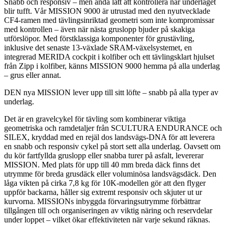
Snabb och responsiv – men ändå lätt att kontrollera när underlaget
blir tufft. Vår MISSION 9000 är utrustad med den nyutvecklade
CF4-ramen med tävlingsinriktad geometri som inte kompromissar
med kontrollen – även när nästa gruslopp bjuder på skakiga
utförslöpor. Med förstklassiga komponenter för grustävling,
inklusive det senaste 13-växlade SRAM-växelsystemet, en
integrerad MERIDA cockpit i kolfiber och ett tävlingsklart hjulset
från Zipp i kolfiber, känns MISSION 9000 hemma på alla underlag
– grus eller annat.
DEN nya MISSION lever upp till sitt löfte – snabb på alla typer av
underlag.
Det är en gravelcykel för tävling som kombinerar viktiga
geometriska och ramdetaljer från SCULTURA ENDURANCE och
SILEX, kryddad med en rejäl dos landsvägs-DNA för att leverera
en snabb och responsiv cykel på stort sett alla underlag. Oavsett om
du kör fartfyllda gruslopp eller snabba turer på asfalt, levererar
MISSION. Med plats för upp till 40 mm breda däck finns det
utrymme för breda grusdäck eller voluminösa landsvägsdäck. Den
låga vikten på cirka 7,8 kg för 10K-modellen gör att den flyger
uppför backarna, håller sig extremt responsiv och skjuter ut ur
kurvorna. MISSIONs inbyggda förvaringsutrymme förbättrar
tillgången till och organiseringen av viktig näring och reservdelar
under loppet – vilket ökar effektiviteten när varje sekund räknas.