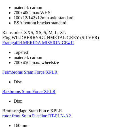
material: carbon
700x40C max.WHS
100x12/142x12mm axle standard
BSA bottom bracket standard
Ramstorlek
XXS, XS, S, M, L, XL
Färg
WILDBERRY/GUNMETAL GREY (SILVER)
Framgaffel
MERIDA MISSION CF4 II
Tapered
material: carbon
700x45C max. wheelsize
Frambroms
Sram Force XPLR
Disc
Bakbroms
Sram Force XPLR
Disc
Bromsreglage
Sram Force XPLR
rotor front
Sram Paceline RT-PLN-A2
160 mm