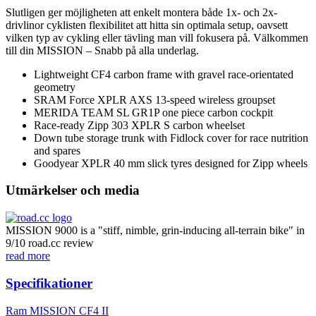
Slutligen ger möjligheten att enkelt montera både 1x- och 2x-
drivlinor cyklisten flexibilitet att hitta sin optimala setup, oavsett
vilken typ av cykling eller tävling man vill fokusera på. Välkommen
till din MISSION – Snabb på alla underlag.
Lightweight CF4 carbon frame with gravel race-orientated
geometry
SRAM Force XPLR AXS 13-speed wireless groupset
MERIDA TEAM SL GR1P one piece carbon cockpit
Race-ready Zipp 303 XPLR S carbon wheelset
Down tube storage trunk with Fidlock cover for race nutrition
and spares
Goodyear XPLR 40 mm slick tyres designed for Zipp wheels
Utmärkelser och media
MISSION 9000 is a "stiff, nimble, grin-inducing all-terrain bike" in
9/10 road.cc review
read more
Specifikationer
Ram
MISSION CF4 II