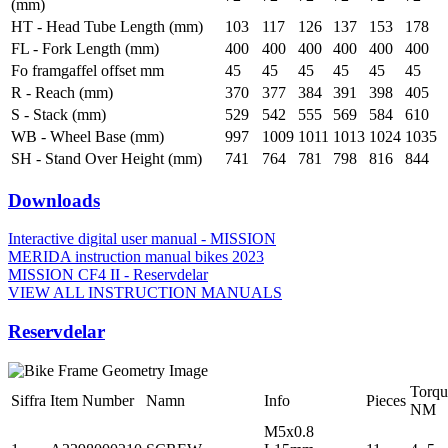
(mm)
HT - Head Tube Length (mm)
103
117
126
137
153
178
FL - Fork Length (mm)
400
400
400
400
400
400
Fo framgaffel offset mm
45
45
45
45
45
45
R - Reach (mm)
370
377
384
391
398
405
S - Stack (mm)
529
542
555
569
584
610
WB - Wheel Base (mm)
997
1009
1011
1013
1024
1035
SH - Stand Over Height (mm)
741
764
781
798
816
844
Downloads
Interactive digital user manual - MISSION
MERIDA instruction manual bikes 2023
MISSION CF4 II - Reservdelar
VIEW ALL INSTRUCTION MANUALS
Reservdelar
Torqu
Siffra
Item Number
Namn
Info
Pieces
NM
M5x0.8