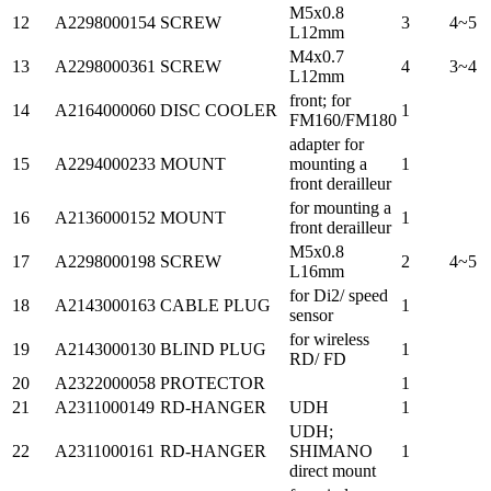
M5x0.8
12
A2298000154
SCREW
3
4~5
L12mm
M4x0.7
13
A2298000361
SCREW
4
3~4
L12mm
front; for
14
A2164000060
DISC COOLER
1
FM160/FM180
adapter for
15
A2294000233
MOUNT
mounting a
1
front derailleur
for mounting a
16
A2136000152
MOUNT
1
front derailleur
M5x0.8
17
A2298000198
SCREW
2
4~5
L16mm
for Di2/ speed
18
A2143000163
CABLE PLUG
1
sensor
for wireless
19
A2143000130
BLIND PLUG
1
RD/ FD
20
A2322000058
PROTECTOR
1
21
A2311000149
RD-HANGER
UDH
1
UDH;
22
A2311000161
RD-HANGER
SHIMANO
1
direct mount