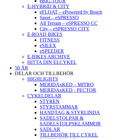
eBIG.TOUR
E-HYBRID & CITY
eFLOAT – ePowered by Bosch
Sport – eSPRESSO
All Terrain – eSPRESSO CC
City – eSPRESSO CITY
E-ROAD BIKES
FITNESS
eSILEX
eSPEEDER
E-BIKES ARCHIVE
HITTA DIN ELCYKEL
50 ÅR
DELAR OCH TILLBEHÖR
HIGHLIGHTS
MERIDAxKED – MITRO
MERIDAxKED - PECTOR
CYKELDELAR
STYREN
STYRSTAMMAR
HANDTAG & STYRLINDA
SADELSTOLPAR &
SADELSTOLPSKLAMMOR
SADLAR
TILLBEHÖR TILL CYKEL