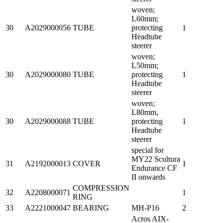
woven;
L60mm;
30
A2029000056
TUBE
protecting
1
Headtube
steerer
woven;
L50mm;
30
A2029000080
TUBE
protecting
1
Headtube
steerer
woven;
L80mm,
30
A2029000088
TUBE
protecting
1
Headtube
steerer
special for
MY22 Scultura
31
A2192000013
COVER
1
Endurance CF
II onwards
COMPRESSION
32
A2208000071
1
RING
33
A2221000047
BEARING
MH-P16
2
Acros AIX-