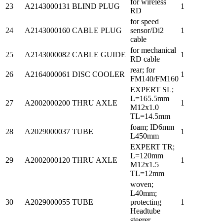
for wireless
23
A2143000131
BLIND PLUG
1
RD
for speed
24
A2143000160
CABLE PLUG
sensor/Di2
1
cable
for mechanical
25
A2143000082
CABLE GUIDE
1
RD cable
rear; for
26
A2164000061
DISC COOLER
1
FM140/FM160
EXPERT SL;
L=165.5mm
27
A2002000200
THRU AXLE
1
M12x1.0
TL=14.5mm
foam; ID6mm
28
A2029000037
TUBE
1
L450mm
EXPERT TR;
L=120mm
29
A2002000120
THRU AXLE
1
M12x1.5
TL=12mm
woven;
L40mm;
30
A2029000055
TUBE
protecting
1
Headtube
steerer