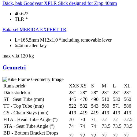
Däck, bak
Goodyear XPLR Slick designed for Zipp 40mm
40-622
TLR *
Bakaxel
MERIDA EXPERT TR
L=165,5mm M12x1,0 *including removable lever
6/4mm allen key
max vikt
120 kg
Geometri
Ramstorlek
XXS
XS
S
M
L
XL
Däckstorlekar
28"
28"
28"
28"
28"
28"
ST - Seat Tube (mm)
445
470
490
510
530
560
TT - Top Tube (mm)
522
532
543
560
571
586
CS - Chain Stays (mm)
419
419
419
419
419
419
HTA - Head Tube Angle (°)
70
70
71
72
72
72.5
STA - Seat Tube Angle (°)
74
74
74
73.5
73.5
73.5
BD - Bottom Bracket Drops
72
72
72
72
72
72