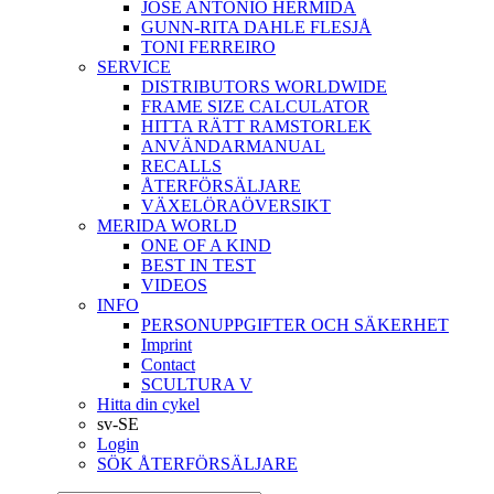
JOSÉ ANTONIO HERMIDA
GUNN-RITA DAHLE FLESJÅ
TONI FERREIRO
SERVICE
DISTRIBUTORS WORLDWIDE
FRAME SIZE CALCULATOR
HITTA RÄTT RAMSTORLEK
ANVÄNDARMANUAL
RECALLS
ÅTERFÖRSÄLJARE
VÄXELÖRAÖVERSIKT
MERIDA WORLD
ONE OF A KIND
BEST IN TEST
VIDEOS
INFO
PERSONUPPGIFTER OCH SÄKERHET
Imprint
Contact
SCULTURA V
Hitta din cykel
sv-SE
Login
SÖK ÅTERFÖRSÄLJARE