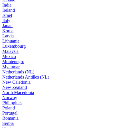
India
Ireland
Israel
Italy
Japan
Korea
Latvia
Lithuania
Luxembourg
Malaysia
Mexico
Montenegro
Myanmar
Netherlands (NL)
Netherlands Antilles (NL)
New Caledonia
New Zealand
North Macedonia
Norway
Philippines
Poland
Portugal
Romania
Serbia