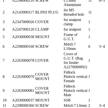
1
A2298000210
SCREW
L15mm
11
4~5
Aluminium
for M5
2
A2143000117
BLIND PLUG
11
threaded hole
for seatpost
3
A2347000026
COVER
1
clamp
4
A2247000120
CLAMP
for seatpost
1
Frame of
5
A2030000038
MOUNT
1
G.U.T.
M4x0.7
6
A2298000160
SCREW
6
3~4
L10mm
Cover of
G.U.T. (Bag
7
A2263000078
COVER
1
for Inside:
A2276000092)
Fidlock
COVER
8
A2263000070
Pinlock vertical
1
MOUNT
Female
Fidlock
COVER
9
A2263000081
Pinlock vertical
1
MOUNT
Male
10
A2030000037
MOUNT
SSB
1
11
A2298000360
SCREW
M4x0.7 L6mm
2
3~4