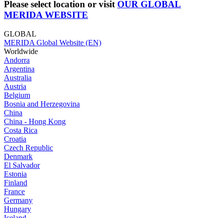
Please select location or visit
OUR GLOBAL
MERIDA WEBSITE
GLOBAL
MERIDA Global Website (EN)
Worldwide
Andorra
Argentina
Australia
Austria
Belgium
Bosnia and Herzegovina
China
China - Hong Kong
Costa Rica
Croatia
Czech Republic
Denmark
El Salvador
Estonia
Finland
France
Germany
Hungary
Iceland