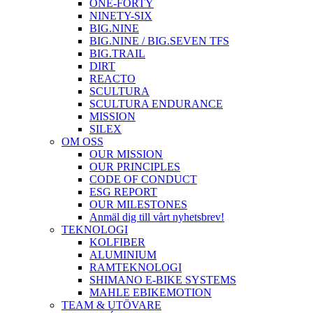
ONE-FORTY
NINETY-SIX
BIG.NINE
BIG.NINE / BIG.SEVEN TFS
BIG.TRAIL
DIRT
REACTO
SCULTURA
SCULTURA ENDURANCE
MISSION
SILEX
OM OSS
OUR MISSION
OUR PRINCIPLES
CODE OF CONDUCT
ESG REPORT
OUR MILESTONES
Anmäl dig till vårt nyhetsbrev!
TEKNOLOGI
KOLFIBER
ALUMINIUM
RAMTEKNOLOGI
SHIMANO E-BIKE SYSTEMS
MAHLE EBIKEMOTION
TEAM & UTÖVARE