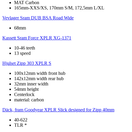
MAT Carbon
165mm-XXS/XS, 170mm S/M, 172,5mm L/XL
Vevlager
Sram DUB BSA Road Wide
68mm
Kassett
Sram Force XPLR XG-1371
10-46 teeth
13 speed
Hjulset
Zipp 303 XPLR S
100x12mm width front hub
142x12mm width rear hub
32mm inner width
54mm height
Centerlock
material: carbon
Däck, fram
Goodyear XPLR Slick designed for Zipp 40mm
40-622
TLR *