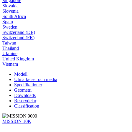
Singapore
Slovakia
Slovenia
South Africa
Spain
Sweden
Switzerland (DE)
Switzerland (FR)
Taiwan
Thailand
Ukraine
United Kingdom
Vietnam
Modell
Utmärkelser och media
Specifikationer
Geometri
Downloads
Reservdelar
Classification
MISSION 10K