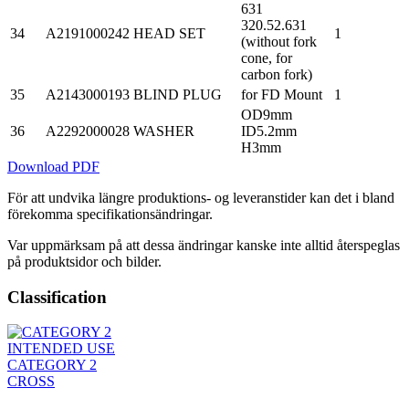
631
320.52.631
34
A2191000242
HEAD SET
1
(without fork
cone, for
carbon fork)
35
A2143000193
BLIND PLUG
for FD Mount
1
OD9mm
36
A2292000028
WASHER
ID5.2mm
H3mm
Download PDF
För att undvika längre produktions- og leveranstider kan det i bland
förekomma specifikationsändringar.
Var uppmärksam på att dessa ändringar kanske inte alltid återspeglas
på produktsidor och bilder.
Classification
INTENDED USE
CATEGORY 2
CROSS