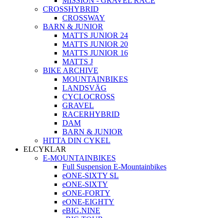
MISSION - GRAVEL RACE
CROSSHYBRID
CROSSWAY
BARN & JUNIOR
MATTS JUNIOR 24
MATTS JUNIOR 20
MATTS JUNIOR 16
MATTS J
BIKE ARCHIVE
MOUNTAINBIKES
LANDSVÄG
CYCLOCROSS
GRAVEL
RACERHYBRID
DAM
BARN & JUNIOR
HITTA DIN CYKEL
ELCYKLAR
E-MOUNTAINBIKES
Full Suspension E-Mountainbikes
eONE-SIXTY SL
eONE-SIXTY
eONE-FORTY
eONE-EIGHTY
eBIG.NINE