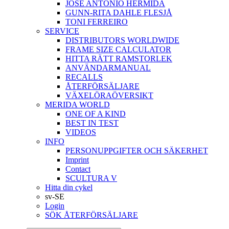
JOSÉ ANTONIO HERMIDA
GUNN-RITA DAHLE FLESJÅ
TONI FERREIRO
SERVICE
DISTRIBUTORS WORLDWIDE
FRAME SIZE CALCULATOR
HITTA RÄTT RAMSTORLEK
ANVÄNDARMANUAL
RECALLS
ÅTERFÖRSÄLJARE
VÄXELÖRAÖVERSIKT
MERIDA WORLD
ONE OF A KIND
BEST IN TEST
VIDEOS
INFO
PERSONUPPGIFTER OCH SÄKERHET
Imprint
Contact
SCULTURA V
Hitta din cykel
sv-SE
Login
SÖK ÅTERFÖRSÄLJARE