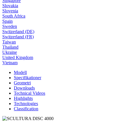
Singapore
Slovakia
Slovenia
South Africa
Spain
Sweden
Switzerland (DE)
Switzerland (FR)
Taiwan
Thailand
Ukraine
United Kingdom
Vietnam
Modell
Specifikationer
Geometri
Downloads
Technical Videos
Highlights
Technologies
Classification