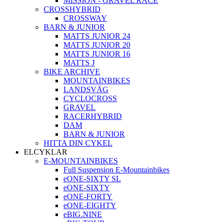
MISSION - GRAVEL RACE
CROSSHYBRID
CROSSWAY
BARN & JUNIOR
MATTS JUNIOR 24
MATTS JUNIOR 20
MATTS JUNIOR 16
MATTS J
BIKE ARCHIVE
MOUNTAINBIKES
LANDSVÄG
CYCLOCROSS
GRAVEL
RACERHYBRID
DAM
BARN & JUNIOR
HITTA DIN CYKEL
ELCYKLAR
E-MOUNTAINBIKES
Full Suspension E-Mountainbikes
eONE-SIXTY SL
eONE-SIXTY
eONE-FORTY
eONE-EIGHTY
eBIG.NINE