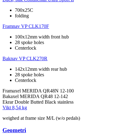
700x25C
folding
Framnav
VP CLK170F
100x12mm width front hub
28 spoke holes
Centerlock
Baknav
VP CLK270R
142x12mm width rear hub
28 spoke holes
Centerlock
Framaxel
MERIDA QR48N 12-100
Bakaxel
MERIDA QR48 12-142
Ekrar
Double Butted Black stainless
Vikt
8,54 kg
weighed at frame size M/L (w/o pedals)
Geometri