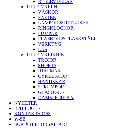
RESERVDELAR
TILL CYKELN
VÄSKOR
FÄSTEN
LAMPOR & REFLEXER
RINGKLOCKOR
PUMPAR
FLASKOR & FLASKSTÂLL
VERKTYG
LÅS
TILL CYKLISTEN
TRÖJOR
SHORTS
HJÄLMAR
CYKELSKOR
HANDSKAR
STRUMPOR
GLASÖGON
DAMSPECIFIKA
NYHETER
B2B-LOG IN
KONTAKTA OSS
sv-SE
SÖK ÅTERFÖRSÄLJARE