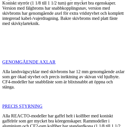
Koniskt styrrör (1 1/8 till 1 1/2 tum) ger mycket bra egenskaper.
Version med fälgbroms har snabbkopplingsnav, version med
skivbroms har genomgående axel för extra vridstyvhet och komplett
integrerad kabel-/vajerdragning. Bakre skivbroms med platt fäste
med skivkylarteknik.
GENOMGÅENDE AXLAR
Alla landsvägscyklar med skivbroms har 12 mm genomgående axlar
som ger ökad styvhet och precis inriktning av skivan vid hjulbyte.
CF4-modeller har snabbfäste som är blixtsnabbt att öppna och
stänga.
PRECIS STYRNING
Alla REACTO-modeller har gaffel helt i kolfiber med koniskt
gaffelrör som ger mycket bra köregenskaper. Rammodeller i
aluminium och CF2-ram kolfiber har standardkona (1 1/8 till 1 1/2