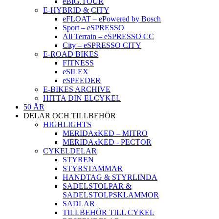
eBIG.TOUR
E-HYBRID & CITY
eFLOAT – ePowered by Bosch
Sport – eSPRESSO
All Terrain – eSPRESSO CC
City – eSPRESSO CITY
E-ROAD BIKES
FITNESS
eSILEX
eSPEEDER
E-BIKES ARCHIVE
HITTA DIN ELCYKEL
50 ÅR
DELAR OCH TILLBEHÖR
HIGHLIGHTS
MERIDAxKED – MITRO
MERIDAxKED - PECTOR
CYKELDELAR
STYREN
STYRSTAMMAR
HANDTAG & STYRLINDA
SADELSTOLPAR &
SADELSTOLPSKLAMMOR
SADLAR
TILLBEHÖR TILL CYKEL