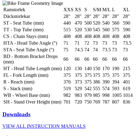
Ramstorlek
XXS
XS
S
S/M
M/L
L
XL
Däckstorlekar
28"
28"
28"
28"
28"
28"
28"
ST - Seat Tube (mm)
440
470
500
520
540
560
590
TT - Top Tube (mm)
515
520
530
545
560
575
590
CS - Chain Stays (mm)
408
408
408
408
408
408
408
HTA - Head Tube Angle (°)
71
71
72
73
73
73
73.5
STA - Seat Tube Angle (°)
75
74.5
74
74
73.5
73
73
BD - Bottom Bracket Drops
66
66
66
66
66
66
66
(mm)
HT - Head Tube Length (mm)
120
130
140
150
170
190
215
FL - Fork Length (mm)
375
375
375
375
375
375
375
R - Reach (mm)
376
373
375
386
390
394
401
S - Stack (mm)
519
529
542
555
574
593
619
WB - Wheel Base (mm)
982
983
979
985
998
1005
1014
SH - Stand Over Height (mm)
701
720
750
769
787
807
836
Downloads
VIEW ALL INSTRUCTION MANUALS