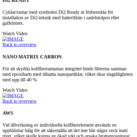
DI2 READY
Cyklar/ramar med symbolen Di2 Ready är förberedda för
installation av Di2-teknik med batterifäste i sadelstolpen eller
gaffelröret.
Watch Video
Back to overview
NANO MATRIX CARBON
För att skydda kolfiberramarnas integritet binds fibrerna samman
med epoxiharts med tillsatta nanopartiklar, vilket ökar slagtåligheten
med upp till 40 %.
Watch Video
Back to overview
AWS
Vid tillverkning av individuella kolfiberelement används en
uppblåsbar bälg för att säkerställa att det inte blir några veck inuti
röret, vilket skulle kunna ge ökad vikt och orsaka brottanvisningar.