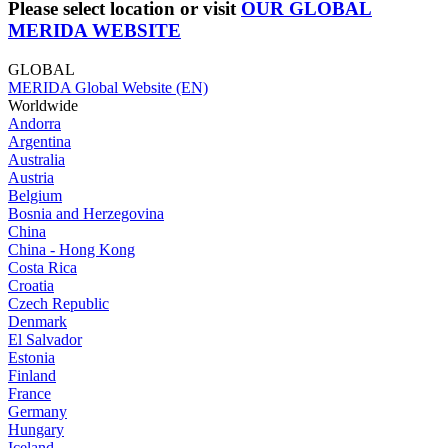
Please select location or visit
OUR GLOBAL
MERIDA WEBSITE
GLOBAL
MERIDA Global Website (EN)
Worldwide
Andorra
Argentina
Australia
Austria
Belgium
Bosnia and Herzegovina
China
China - Hong Kong
Costa Rica
Croatia
Czech Republic
Denmark
El Salvador
Estonia
Finland
France
Germany
Hungary
Iceland