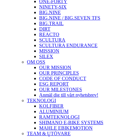
ONE-FORTY
NINETY-SIX
BIG.NINE
BIG.NINE / BIG.SEVEN TFS
BIG.TRAIL
DIRT
REACTO
SCULTURA
SCULTURA ENDURANCE
MISSION
SILEX
OM OSS
OUR MISSION
OUR PRINCIPLES
CODE OF CONDUCT
ESG REPORT
OUR MILESTONES
Anmäl dig till vårt nyhetsbrev!
TEKNOLOGI
KOLFIBER
ALUMINIUM
RAMTEKNOLOGI
SHIMANO E-BIKE SYSTEMS
MAHLE EBIKEMOTION
TEAM & UTÖVARE