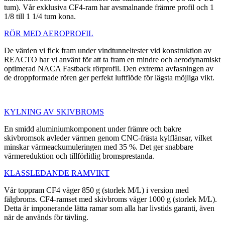
tum). Vår exklusiva CF4-ram har avsmalnande främre profil och 1
1/8 till 1 1/4 tum kona.
RÖR MED AEROPROFIL
De värden vi fick fram under vindtunneltester vid konstruktion av
REACTO har vi använt för att ta fram en mindre och aerodynamiskt
optimerad NACA Fastback rörprofil. Den extrema avfasningen av
de droppformade rören ger perfekt luftflöde för lägsta möjliga vikt.
KYLNING AV SKIVBROMS
En smidd aluminiumkomponent under främre och bakre
skivbromsok avleder värmen genom CNC-frästa kylflänsar, vilket
minskar värmeackumuleringen med 35 %. Det ger snabbare
värmereduktion och tillförlitlig bromsprestanda.
KLASSLEDANDE RAMVIKT
Vår toppram CF4 väger 850 g (storlek M/L) i version med
fälgbroms. CF4-ramset med skivbroms väger 1000 g (storlek M/L).
Detta är imponerande lätta ramar som alla har livstids garanti, även
när de används för tävling.