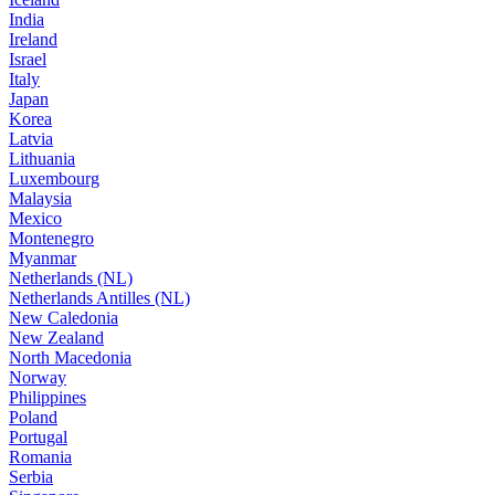
India
Ireland
Israel
Italy
Japan
Korea
Latvia
Lithuania
Luxembourg
Malaysia
Mexico
Montenegro
Myanmar
Netherlands (NL)
Netherlands Antilles (NL)
New Caledonia
New Zealand
North Macedonia
Norway
Philippines
Poland
Portugal
Romania
Serbia