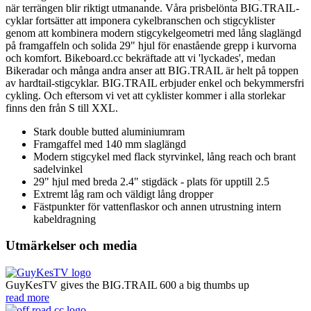
när terrängen blir riktigt utmanande. Våra prisbelönta BIG.TRAIL-
cyklar fortsätter att imponera cykelbranschen och stigcyklister
genom att kombinera modern stigcykelgeometri med lång slaglängd
på framgaffeln och solida 29" hjul för enastående grepp i kurvorna
och komfort. Bikeboard.cc bekräftade att vi 'lyckades', medan
Bikeradar och många andra anser att BIG.TRAIL är helt på toppen
av hardtail-stigcyklar. BIG.TRAIL erbjuder enkel och bekymmersfri
cykling. Och eftersom vi vet att cyklister kommer i alla storlekar
finns den från S till XXL.
Stark double butted aluminiumram
Framgaffel med 140 mm slaglängd
Modern stigcykel med flack styrvinkel, lång reach och brant
sadelvinkel
29" hjul med breda 2.4" stigdäck - plats för upptill 2.5
Extremt låg ram och väldigt lång dropper
Fästpunkter för vattenflaskor och annen utrustning intern
kabeldragning
Utmärkelser och media
GuyKesTV gives the BIG.TRAIL 600 a big thumbs up
read more