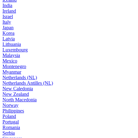
India
Ireland
Israel
Italy
Japan
Korea
Latvia
Lithuania
Luxembourg
Malaysia
Mexico
Montenegro
Myanmar
Netherlands (NL)
Netherlands Antilles (NL)
New Caledonia
New Zealand
North Macedonia
Norway
Philippines
Poland
Portugal
Romania
Serbia