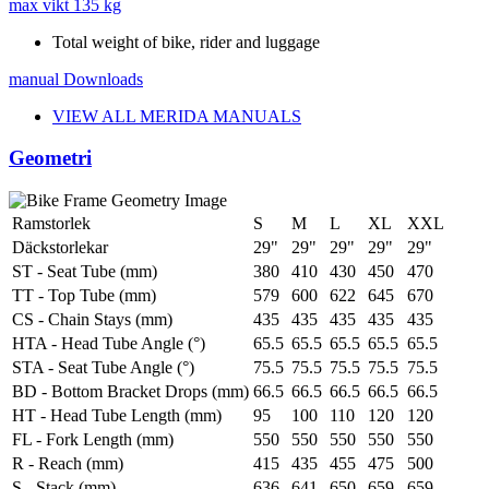
max vikt
135 kg
Total weight of bike, rider and luggage
manual
Downloads
VIEW ALL MERIDA MANUALS
Geometri
Ramstorlek
S
M
L
XL
XXL
Däckstorlekar
29"
29"
29"
29"
29"
ST - Seat Tube (mm)
380
410
430
450
470
TT - Top Tube (mm)
579
600
622
645
670
CS - Chain Stays (mm)
435
435
435
435
435
HTA - Head Tube Angle (°)
65.5
65.5
65.5
65.5
65.5
STA - Seat Tube Angle (°)
75.5
75.5
75.5
75.5
75.5
BD - Bottom Bracket Drops (mm)
66.5
66.5
66.5
66.5
66.5
HT - Head Tube Length (mm)
95
100
110
120
120
FL - Fork Length (mm)
550
550
550
550
550
R - Reach (mm)
415
435
455
475
500
S - Stack (mm)
636
641
650
659
659