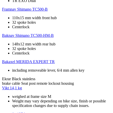
TR EXO Dual
Framnav
Shimano TC500-B
110x15 mm width front hub
32 spoke holes
Centerlock
Baknav
Shimano TC500-HM-B
148x12 mm width rear hub
32 spoke holes
Centerlock
Bakaxel
MERIDA EXPERT TR
including removeable lever, 6/4 mm allen key
Ekrar
Black stainless
brake cable
Seat post remote lockout housing
Vikt
14,1 kg
weighed at frame size M
Weight may vary depending on bike size, finish or possible
specification changes due to supply chain issues.