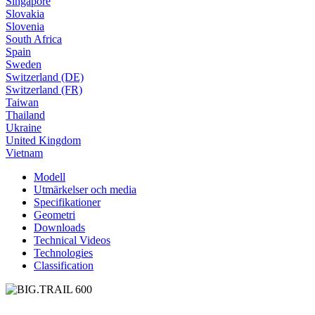
Singapore
Slovakia
Slovenia
South Africa
Spain
Sweden
Switzerland (DE)
Switzerland (FR)
Taiwan
Thailand
Ukraine
United Kingdom
Vietnam
Modell
Utmärkelser och media
Specifikationer
Geometri
Downloads
Technical Videos
Technologies
Classification