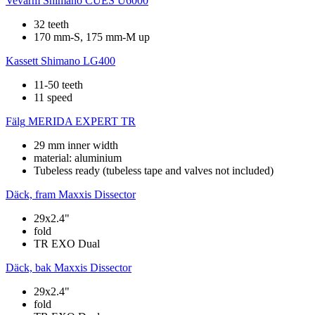
Vevarm
Shimano CUES U6000
32 teeth
170 mm-S, 175 mm-M up
Kassett
Shimano LG400
11-50 teeth
11 speed
Fälg
MERIDA EXPERT TR
29 mm inner width
material: aluminium
Tubeless ready (tubeless tape and valves not included)
Däck, fram
Maxxis Dissector
29x2.4"
fold
TR EXO Dual
Däck, bak
Maxxis Dissector
29x2.4"
fold