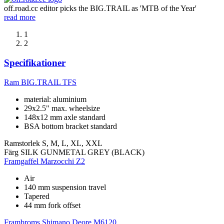
off.road.cc editor picks the BIG.TRAIL as 'MTB of the Year'
read more
1
2
Specifikationer
Ram
BIG.TRAIL TFS
material: aluminium
29x2.5" max. wheelsize
148x12 mm axle standard
BSA bottom bracket standard
Ramstorlek
S, M, L, XL, XXL
Färg
SILK GUNMETAL GREY (BLACK)
Framgaffel
Marzocchi Z2
Air
140 mm suspension travel
Tapered
44 mm fork offset
Frambroms
Shimano Deore M6120