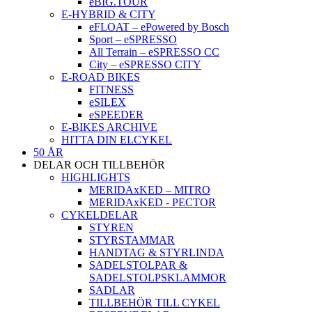
eBIG.TOUR
E-HYBRID & CITY
eFLOAT – ePowered by Bosch
Sport – eSPRESSO
All Terrain – eSPRESSO CC
City – eSPRESSO CITY
E-ROAD BIKES
FITNESS
eSILEX
eSPEEDER
E-BIKES ARCHIVE
HITTA DIN ELCYKEL
50 ÅR
DELAR OCH TILLBEHÖR
HIGHLIGHTS
MERIDAxKED – MITRO
MERIDAxKED - PECTOR
CYKELDELAR
STYREN
STYRSTAMMAR
HANDTAG & STYRLINDA
SADELSTOLPAR &
SADELSTOLPSKLAMMOR
SADLAR
TILLBEHÖR TILL CYKEL