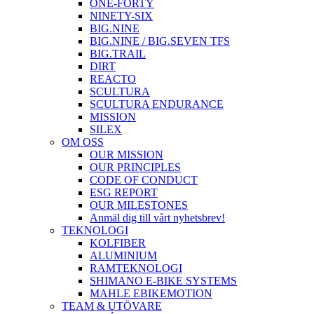
ONE-FORTY
NINETY-SIX
BIG.NINE
BIG.NINE / BIG.SEVEN TFS
BIG.TRAIL
DIRT
REACTO
SCULTURA
SCULTURA ENDURANCE
MISSION
SILEX
OM OSS
OUR MISSION
OUR PRINCIPLES
CODE OF CONDUCT
ESG REPORT
OUR MILESTONES
Anmäl dig till vårt nyhetsbrev!
TEKNOLOGI
KOLFIBER
ALUMINIUM
RAMTEKNOLOGI
SHIMANO E-BIKE SYSTEMS
MAHLE EBIKEMOTION
TEAM & UTÖVARE