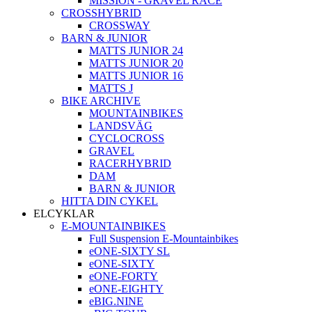
MISSION - GRAVEL RACE
CROSSHYBRID
CROSSWAY
BARN & JUNIOR
MATTS JUNIOR 24
MATTS JUNIOR 20
MATTS JUNIOR 16
MATTS J
BIKE ARCHIVE
MOUNTAINBIKES
LANDSVÄG
CYCLOCROSS
GRAVEL
RACERHYBRID
DAM
BARN & JUNIOR
HITTA DIN CYKEL
ELCYKLAR
E-MOUNTAINBIKES
Full Suspension E-Mountainbikes
eONE-SIXTY SL
eONE-SIXTY
eONE-FORTY
eONE-EIGHTY
eBIG.NINE