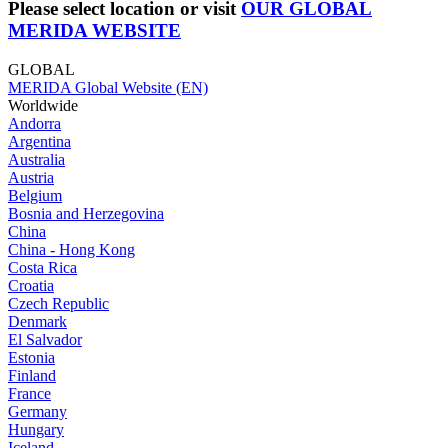
Please select location or visit
OUR GLOBAL
MERIDA WEBSITE
GLOBAL
MERIDA Global Website (EN)
Worldwide
Andorra
Argentina
Australia
Austria
Belgium
Bosnia and Herzegovina
China
China - Hong Kong
Costa Rica
Croatia
Czech Republic
Denmark
El Salvador
Estonia
Finland
France
Germany
Hungary
Iceland