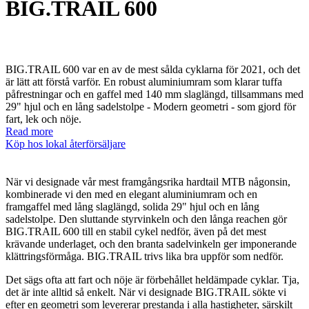
BIG.TRAIL 600
BIG.TRAIL 600 var en av de mest sålda cyklarna för 2021, och det
är lätt att förstå varför. En robust aluminiumram som klarar tuffa
påfrestningar och en gaffel med 140 mm slaglängd, tillsammans med
29" hjul och en lång sadelstolpe - Modern geometri - som gjord för
fart, lek och nöje.
Read more
Köp hos lokal återförsäljare
När vi designade vår mest framgångsrika hardtail MTB någonsin,
kombinerade vi den med en elegant aluminiumram och en
framgaffel med lång slaglängd, solida 29" hjul och en lång
sadelstolpe. Den sluttande styrvinkeln och den långa reachen gör
BIG.TRAIL 600 till en stabil cykel nedför, även på det mest
krävande underlaget, och den branta sadelvinkeln ger imponerande
klättringsförmåga. BIG.TRAIL trivs lika bra uppför som nedför.
Det sägs ofta att fart och nöje är förbehållet heldämpade cyklar. Tja,
det är inte alltid så enkelt. När vi designade BIG.TRAIL sökte vi
efter en geometri som levererar prestanda i alla hastigheter, särskilt