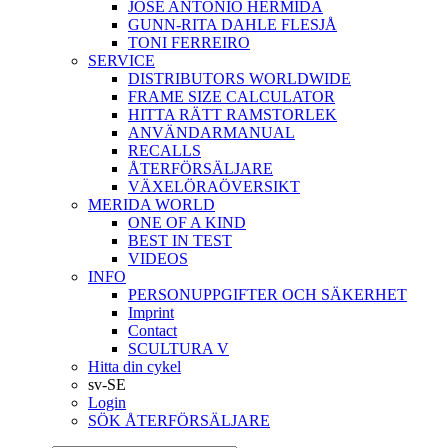
JOSÉ ANTONIO HERMIDA
GUNN-RITA DAHLE FLESJÅ
TONI FERREIRO
SERVICE
DISTRIBUTORS WORLDWIDE
FRAME SIZE CALCULATOR
HITTA RÄTT RAMSTORLEK
ANVÄNDARMANUAL
RECALLS
ÅTERFÖRSÄLJARE
VÄXELÖRAÖVERSIKT
MERIDA WORLD
ONE OF A KIND
BEST IN TEST
VIDEOS
INFO
PERSONUPPGIFTER OCH SÄKERHET
Imprint
Contact
SCULTURA V
Hitta din cykel
sv-SE
Login
SÖK ÅTERFÖRSÄLJARE