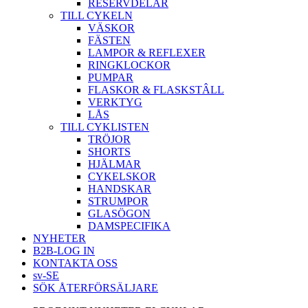
RESERVDELAR
TILL CYKELN
VÄSKOR
FÄSTEN
LAMPOR & REFLEXER
RINGKLOCKOR
PUMPAR
FLASKOR & FLASKSTÂLL
VERKTYG
LÅS
TILL CYKLISTEN
TRÖJOR
SHORTS
HJÄLMAR
CYKELSKOR
HANDSKAR
STRUMPOR
GLASÖGON
DAMSPECIFIKA
NYHETER
B2B-LOG IN
KONTAKTA OSS
sv-SE
SÖK ÅTERFÖRSÄLJARE