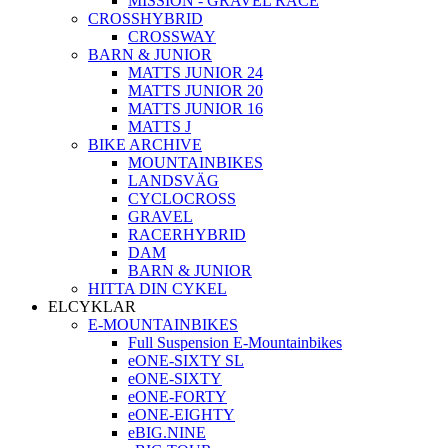
MISSION - GRAVEL RACE
CROSSHYBRID
CROSSWAY
BARN & JUNIOR
MATTS JUNIOR 24
MATTS JUNIOR 20
MATTS JUNIOR 16
MATTS J
BIKE ARCHIVE
MOUNTAINBIKES
LANDSVÄG
CYCLOCROSS
GRAVEL
RACERHYBRID
DAM
BARN & JUNIOR
HITTA DIN CYKEL
ELCYKLAR
E-MOUNTAINBIKES
Full Suspension E-Mountainbikes
eONE-SIXTY SL
eONE-SIXTY
eONE-FORTY
eONE-EIGHTY
eBIG.NINE