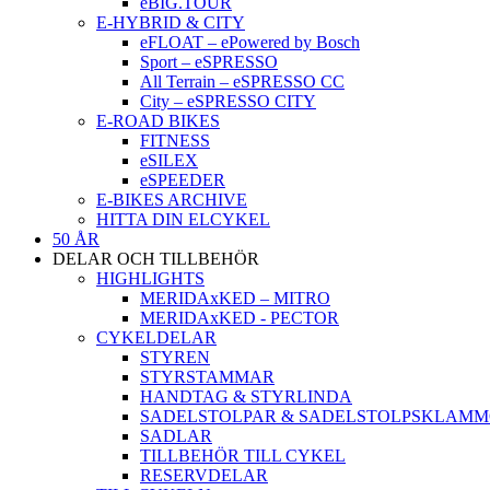
eBIG.TOUR
E-HYBRID & CITY
eFLOAT – ePowered by Bosch
Sport – eSPRESSO
All Terrain – eSPRESSO CC
City – eSPRESSO CITY
E-ROAD BIKES
FITNESS
eSILEX
eSPEEDER
E-BIKES ARCHIVE
HITTA DIN ELCYKEL
50 ÅR
DELAR OCH TILLBEHÖR
HIGHLIGHTS
MERIDAxKED – MITRO
MERIDAxKED - PECTOR
CYKELDELAR
STYREN
STYRSTAMMAR
HANDTAG & STYRLINDA
SADELSTOLPAR & SADELSTOLPSKLAM
SADLAR
TILLBEHÖR TILL CYKEL
RESERVDELAR