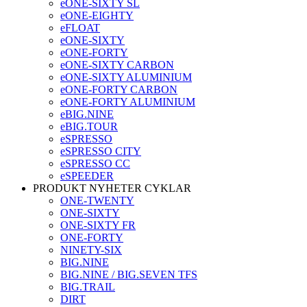
eONE-SIXTY SL
eONE-EIGHTY
eFLOAT
eONE-SIXTY
eONE-FORTY
eONE-SIXTY CARBON
eONE-SIXTY ALUMINIUM
eONE-FORTY CARBON
eONE-FORTY ALUMINIUM
eBIG.NINE
eBIG.TOUR
eSPRESSO
eSPRESSO CITY
eSPRESSO CC
eSPEEDER
PRODUKT NYHETER CYKLAR
ONE-TWENTY
ONE-SIXTY
ONE-SIXTY FR
ONE-FORTY
NINETY-SIX
BIG.NINE
BIG.NINE / BIG.SEVEN TFS
BIG.TRAIL
DIRT