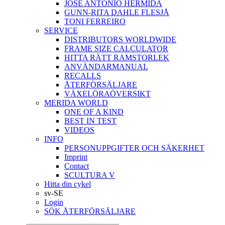
JOSÉ ANTONIO HERMIDA
GUNN-RITA DAHLE FLESJÅ
TONI FERREIRO
SERVICE
DISTRIBUTORS WORLDWIDE
FRAME SIZE CALCULATOR
HITTA RÄTT RAMSTORLEK
ANVÄNDARMANUAL
RECALLS
ÅTERFÖRSÄLJARE
VÄXELÖRAÖVERSIKT
MERIDA WORLD
ONE OF A KIND
BEST IN TEST
VIDEOS
INFO
PERSONUPPGIFTER OCH SÄKERHET
Imprint
Contact
SCULTURA V
Hitta din cykel
sv-SE
Login
SÖK ÅTERFÖRSÄLJARE