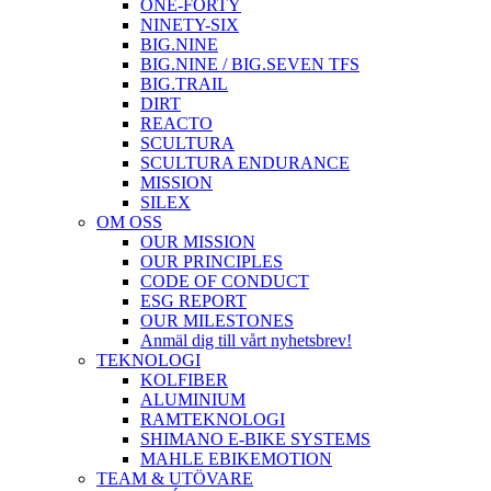
ONE-FORTY
NINETY-SIX
BIG.NINE
BIG.NINE / BIG.SEVEN TFS
BIG.TRAIL
DIRT
REACTO
SCULTURA
SCULTURA ENDURANCE
MISSION
SILEX
OM OSS
OUR MISSION
OUR PRINCIPLES
CODE OF CONDUCT
ESG REPORT
OUR MILESTONES
Anmäl dig till vårt nyhetsbrev!
TEKNOLOGI
KOLFIBER
ALUMINIUM
RAMTEKNOLOGI
SHIMANO E-BIKE SYSTEMS
MAHLE EBIKEMOTION
TEAM & UTÖVARE