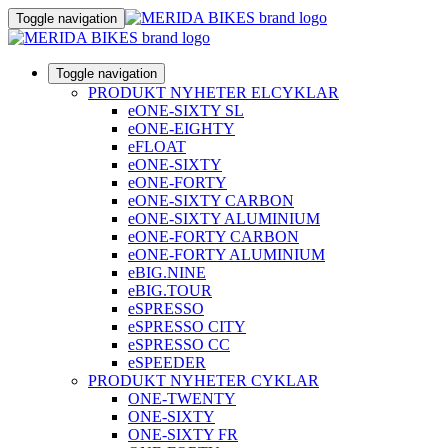
Toggle navigation
Toggle navigation
PRODUKT NYHETER ELCYKLAR
eONE-SIXTY SL
eONE-EIGHTY
eFLOAT
eONE-SIXTY
eONE-FORTY
eONE-SIXTY CARBON
eONE-SIXTY ALUMINIUM
eONE-FORTY CARBON
eONE-FORTY ALUMINIUM
eBIG.NINE
eBIG.TOUR
eSPRESSO
eSPRESSO CITY
eSPRESSO CC
eSPEEDER
PRODUKT NYHETER CYKLAR
ONE-TWENTY
ONE-SIXTY
ONE-SIXTY FR