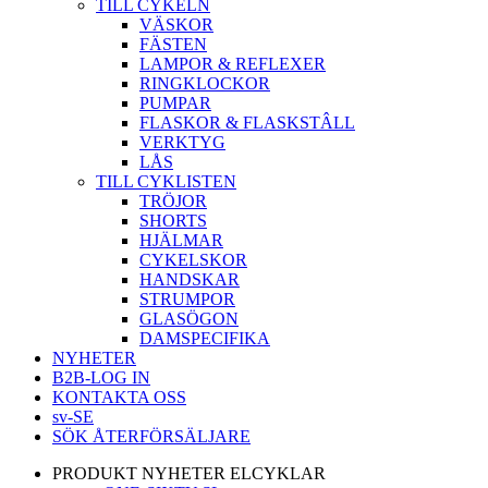
TILL CYKELN
VÄSKOR
FÄSTEN
LAMPOR & REFLEXER
RINGKLOCKOR
PUMPAR
FLASKOR & FLASKSTÂLL
VERKTYG
LÅS
TILL CYKLISTEN
TRÖJOR
SHORTS
HJÄLMAR
CYKELSKOR
HANDSKAR
STRUMPOR
GLASÖGON
DAMSPECIFIKA
NYHETER
B2B-LOG IN
KONTAKTA OSS
sv-SE
SÖK ÅTERFÖRSÄLJARE
PRODUKT NYHETER ELCYKLAR