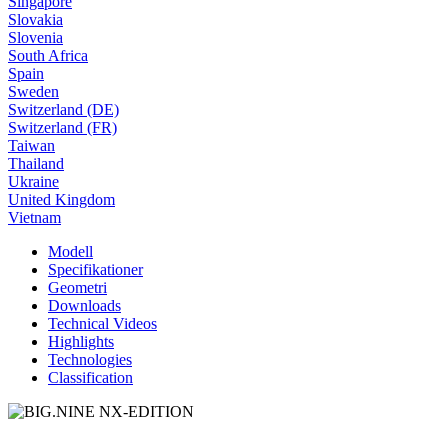
Singapore
Slovakia
Slovenia
South Africa
Spain
Sweden
Switzerland (DE)
Switzerland (FR)
Taiwan
Thailand
Ukraine
United Kingdom
Vietnam
Modell
Specifikationer
Geometri
Downloads
Technical Videos
Highlights
Technologies
Classification