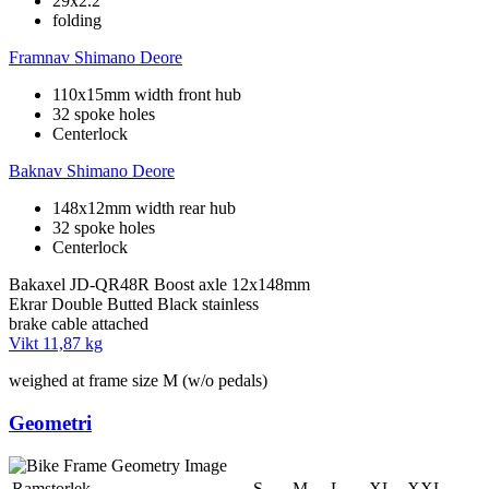
29x2.2"
folding
Framnav
Shimano Deore
110x15mm width front hub
32 spoke holes
Centerlock
Baknav
Shimano Deore
148x12mm width rear hub
32 spoke holes
Centerlock
Bakaxel
JD-QR48R Boost axle 12x148mm
Ekrar
Double Butted Black stainless
brake cable
attached
Vikt
11,87 kg
weighed at frame size M (w/o pedals)
Geometri
Ramstorlek
S
M
L
XL
XXL