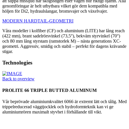
att slippa missljud när skogsstigen eller vägen blir riktigt ojämn. Alla
genomföringar är helt utbytbara vilket gör dem kompatibla med
höljen för Di2, hydraulslangar, bromsvajer och växelvajer.
MODERN HARDTAIL-GEOMETRI
Våra modeller i kolfiber (CF) och aluminium (LITE) har lång reach
(422 mm), brant sadelrörsvinkel (73,5°), bekväm styrvinkel (70°)
och 80 mm lång styrstam (ramstorlek M) – nästa generations XC-
geometri. Aggressiv, smidig och stabil – perfekt för dagens krävande
stigar.
Technologies
Back to overview
PROLITE 66 TRIPLE BUTTED ALUMINUM
Vår beprövade aluminiumkvalitet 6066 är extremt lätt och tålig. Med
trippelreducerad väggtjocklek och hydroformteknik kan vi ge
aluminiumrören maximalt styvhet i förhållande till vikt.