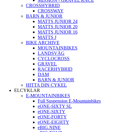
MISSION - GRAVEL RACE
CROSSHYBRID
CROSSWAY
BARN & JUNIOR
MATTS JUNIOR 24
MATTS JUNIOR 20
MATTS JUNIOR 16
MATTS J
BIKE ARCHIVE
MOUNTAINBIKES
LANDSVÄG
CYCLOCROSS
GRAVEL
RACERHYBRID
DAM
BARN & JUNIOR
HITTA DIN CYKEL
ELCYKLAR
E-MOUNTAINBIKES
Full Suspension E-Mountainbikes
eONE-SIXTY SL
eONE-SIXTY
eONE-FORTY
eONE-EIGHTY
eBIG.NINE