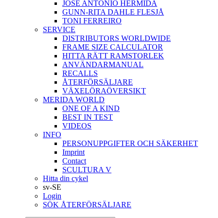
JOSÉ ANTONIO HERMIDA
GUNN-RITA DAHLE FLESJÅ
TONI FERREIRO
SERVICE
DISTRIBUTORS WORLDWIDE
FRAME SIZE CALCULATOR
HITTA RÄTT RAMSTORLEK
ANVÄNDARMANUAL
RECALLS
ÅTERFÖRSÄLJARE
VÄXELÖRAÖVERSIKT
MERIDA WORLD
ONE OF A KIND
BEST IN TEST
VIDEOS
INFO
PERSONUPPGIFTER OCH SÄKERHET
Imprint
Contact
SCULTURA V
Hitta din cykel
sv-SE
Login
SÖK ÅTERFÖRSÄLJARE