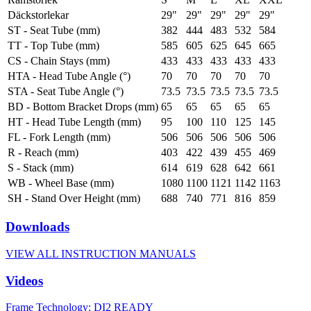
Däckstorlekar
29"
29"
29"
29"
29"
ST - Seat Tube (mm)
382
444
483
532
584
TT - Top Tube (mm)
585
605
625
645
665
CS - Chain Stays (mm)
433
433
433
433
433
HTA - Head Tube Angle (°)
70
70
70
70
70
STA - Seat Tube Angle (°)
73.5
73.5
73.5
73.5
73.5
BD - Bottom Bracket Drops (mm)
65
65
65
65
65
HT - Head Tube Length (mm)
95
100
110
125
145
FL - Fork Length (mm)
506
506
506
506
506
R - Reach (mm)
403
422
439
455
469
S - Stack (mm)
614
619
628
642
661
WB - Wheel Base (mm)
1080
1100
1121
1142
1163
SH - Stand Over Height (mm)
688
740
771
816
859
Downloads
VIEW ALL INSTRUCTION MANUALS
Videos
Frame Technology: DI2 READY