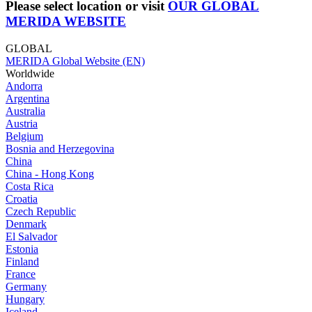
Please select location or visit
OUR GLOBAL
MERIDA WEBSITE
GLOBAL
MERIDA Global Website (EN)
Worldwide
Andorra
Argentina
Australia
Austria
Belgium
Bosnia and Herzegovina
China
China - Hong Kong
Costa Rica
Croatia
Czech Republic
Denmark
El Salvador
Estonia
Finland
France
Germany
Hungary
Iceland