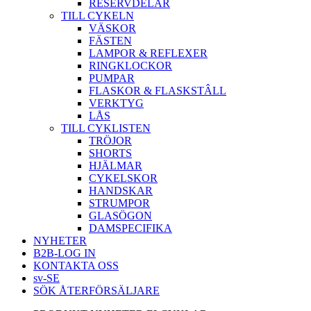
RESERVDELAR
TILL CYKELN
VÄSKOR
FÄSTEN
LAMPOR & REFLEXER
RINGKLOCKOR
PUMPAR
FLASKOR & FLASKSTÂLL
VERKTYG
LÅS
TILL CYKLISTEN
TRÖJOR
SHORTS
HJÄLMAR
CYKELSKOR
HANDSKAR
STRUMPOR
GLASÖGON
DAMSPECIFIKA
NYHETER
B2B-LOG IN
KONTAKTA OSS
sv-SE
SÖK ÅTERFÖRSÄLJARE