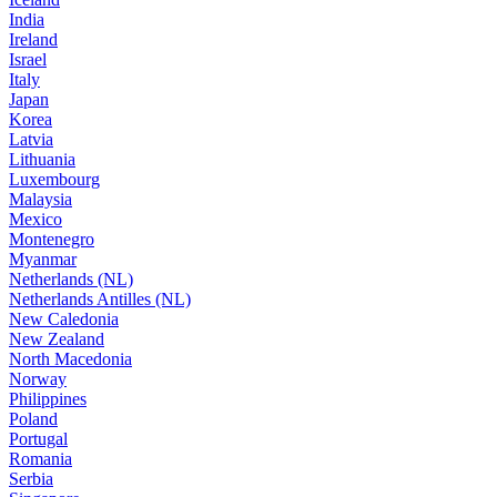
India
Ireland
Israel
Italy
Japan
Korea
Latvia
Lithuania
Luxembourg
Malaysia
Mexico
Montenegro
Myanmar
Netherlands (NL)
Netherlands Antilles (NL)
New Caledonia
New Zealand
North Macedonia
Norway
Philippines
Poland
Portugal
Romania
Serbia