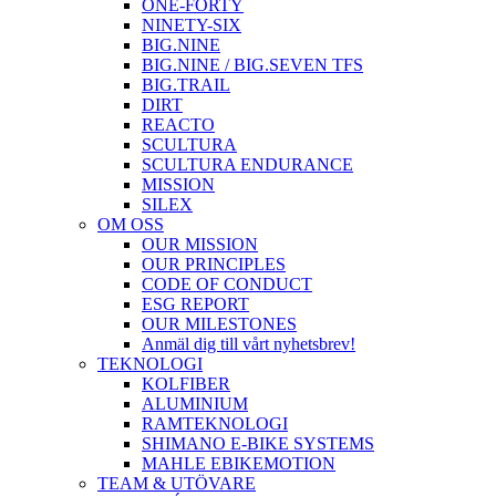
ONE-FORTY
NINETY-SIX
BIG.NINE
BIG.NINE / BIG.SEVEN TFS
BIG.TRAIL
DIRT
REACTO
SCULTURA
SCULTURA ENDURANCE
MISSION
SILEX
OM OSS
OUR MISSION
OUR PRINCIPLES
CODE OF CONDUCT
ESG REPORT
OUR MILESTONES
Anmäl dig till vårt nyhetsbrev!
TEKNOLOGI
KOLFIBER
ALUMINIUM
RAMTEKNOLOGI
SHIMANO E-BIKE SYSTEMS
MAHLE EBIKEMOTION
TEAM & UTÖVARE