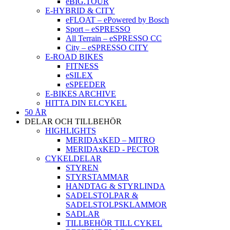
eBIG.TOUR
E-HYBRID & CITY
eFLOAT – ePowered by Bosch
Sport – eSPRESSO
All Terrain – eSPRESSO CC
City – eSPRESSO CITY
E-ROAD BIKES
FITNESS
eSILEX
eSPEEDER
E-BIKES ARCHIVE
HITTA DIN ELCYKEL
50 ÅR
DELAR OCH TILLBEHÖR
HIGHLIGHTS
MERIDAxKED – MITRO
MERIDAxKED - PECTOR
CYKELDELAR
STYREN
STYRSTAMMAR
HANDTAG & STYRLINDA
SADELSTOLPAR &
SADELSTOLPSKLAMMOR
SADLAR
TILLBEHÖR TILL CYKEL