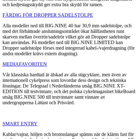
och kedjestagsskydd ger extra bra skydd för ramen.
FÄRDIG FÖR DROPPER SADELSTOLPE
Alla modeller ned till BIG.NINE 40 har 30,9 mm sadelstolpe, och
med det förbättrade anslutningsområdet ökar hållfastheten runt
skarven mellan överrör/sadelrör vilket gör att Dropper sadelstolpe
kan användas. På modeller ned till BIG.NINE LIMITED kan
Dropper sadelstolpe förses med integrerad kabel-/vajerdragning (för
andra modeller krävs extern dragning).
MEDIAFAVORITEN
Vår klassiska hardtail är älskad av alla stigcyklare, men även av
internationell cykelpress som lovordar dess design och tekniska
lösningar. De Telegraaf i Nederländerna utsåg BIG.NINE XT-
EDITION till testvinnare, och det polska cykelmagasinet bikeBoard
utsåg BIG.NINE 500 till testvinnare samt vinnare av
undergrupperna Lättast och Prisvärd.
SMART ENTRY
Kablar/vajrar, höljen och bromsslangar spänns när de kläms fast för