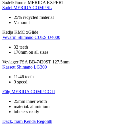
Sadelklämma
MERIDA EXPERT
Sadel
MERIDA COMP SL
25% recycled material
V-mount
Kedja
KMC xGlide
Vevarm
Shimano CUES U4000
32 teeth
170mm on all sizes
Vevlager
FSA BB-7420ST 127.5mm
Kassett
Shimano LG300
11-46 teeth
9 speed
Fälg
MERIDA COMP CC II
25mm inner width
material: aluminium
tubeless ready
Däck, fram
Kenda Regolith