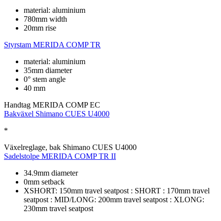
material: aluminium
780mm width
20mm rise
Styrstam
MERIDA COMP TR
material: aluminium
35mm diameter
0° stem angle
40 mm
Handtag
MERIDA COMP EC
Bakväxel
Shimano CUES U4000
*
Växelreglage, bak
Shimano CUES U4000
Sadelstolpe
MERIDA COMP TR II
34.9mm diameter
0mm setback
XSHORT: 150mm travel seatpost : SHORT : 170mm travel
seatpost : MID/LONG: 200mm travel seatpost : XLONG:
230mm travel seatpost