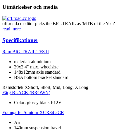
Utmärkelser och media
off.road.cc editor picks the BIG.TRAIL as 'MTB of the Year'
read more
Specifikationer
Ram
BIG.TRAIL TFS II
material: aluminium
29x2.4" max. wheelsize
148x12mm axle standard
BSA bottom bracket standard
Ramstorlek
XShort, Short, Mid, Long, XLong
Färg
BLACK (BROWN)
Color: glossy black P12V
Framgaffel
Suntour XCR34 2CR
Air
140mm suspension travel