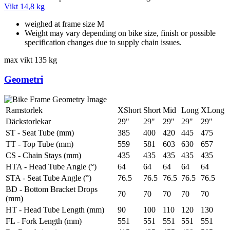
Vikt
14,8 kg
weighed at frame size M
Weight may vary depending on bike size, finish or possible
specification changes due to supply chain issues.
max vikt
135 kg
Geometri
Ramstorlek
XShort
Short
Mid
Long
XLong
Däckstorlekar
29"
29"
29"
29"
29"
ST - Seat Tube (mm)
385
400
420
445
475
TT - Top Tube (mm)
559
581
603
630
657
CS - Chain Stays (mm)
435
435
435
435
435
HTA - Head Tube Angle (°)
64
64
64
64
64
STA - Seat Tube Angle (°)
76.5
76.5
76.5
76.5
76.5
BD - Bottom Bracket Drops
70
70
70
70
70
(mm)
HT - Head Tube Length (mm)
90
100
110
120
130
FL - Fork Length (mm)
551
551
551
551
551