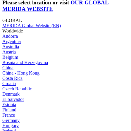
Please select location or visit
OUR GLOBAL
MERIDA WEBSITE
GLOBAL
MERIDA Global Website (EN)
Worldwide
Andorra
Argentina
Australia
Austria
Belgium
Bosnia and Herzegovina
China
China - Hong Kong
Costa Rica
Croatia
Czech Republic
Denmark
El Salvador
Estonia
Finland
France
Germany
Hungary
Iceland