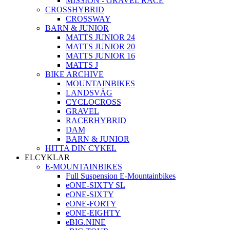
MISSION - GRAVEL RACE
CROSSHYBRID
CROSSWAY
BARN & JUNIOR
MATTS JUNIOR 24
MATTS JUNIOR 20
MATTS JUNIOR 16
MATTS J
BIKE ARCHIVE
MOUNTAINBIKES
LANDSVÄG
CYCLOCROSS
GRAVEL
RACERHYBRID
DAM
BARN & JUNIOR
HITTA DIN CYKEL
ELCYKLAR
E-MOUNTAINBIKES
Full Suspension E-Mountainbikes
eONE-SIXTY SL
eONE-SIXTY
eONE-FORTY
eONE-EIGHTY
eBIG.NINE