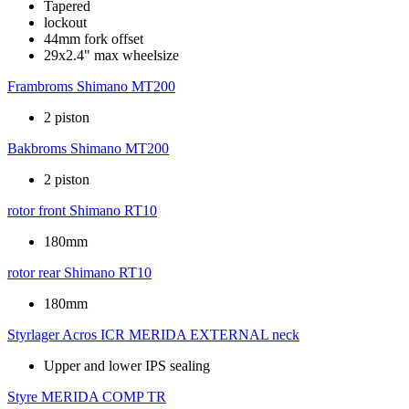
Tapered
lockout
44mm fork offset
29x2.4" max wheelsize
Frambroms
Shimano MT200
2 piston
Bakbroms
Shimano MT200
2 piston
rotor front
Shimano RT10
180mm
rotor rear
Shimano RT10
180mm
Styrlager
Acros ICR MERIDA EXTERNAL neck
Upper and lower IPS sealing
Styre
MERIDA COMP TR