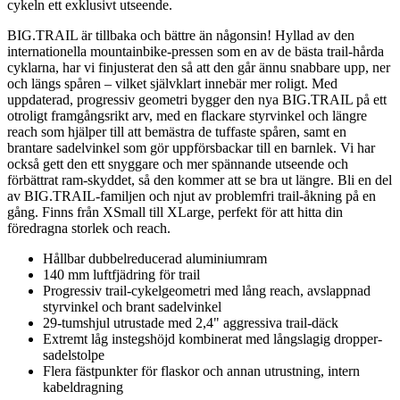
cykeln ett exklusivt utseende.
BIG.TRAIL är tillbaka och bättre än någonsin! Hyllad av den
internationella mountainbike-pressen som en av de bästa trail-hårda
cyklarna, har vi finjusterat den så att den går ännu snabbare upp, ner
och längs spåren – vilket självklart innebär mer roligt. Med
uppdaterad, progressiv geometri bygger den nya BIG.TRAIL på ett
otroligt framgångsrikt arv, med en flackare styrvinkel och längre
reach som hjälper till att bemästra de tuffaste spåren, samt en
brantare sadelvinkel som gör uppförsbackar till en barnlek. Vi har
också gett den ett snyggare och mer spännande utseende och
förbättrat ram-skyddet, så den kommer att se bra ut längre. Bli en del
av BIG.TRAIL-familjen och njut av problemfri trail-åkning på en
gång. Finns från XSmall till XLarge, perfekt för att hitta din
föredragna storlek och reach.
Hållbar dubbelreducerad aluminiumram
140 mm luftfjädring för trail
Progressiv trail-cykelgeometri med lång reach, avslappnad
styrvinkel och brant sadelvinkel
29-tumshjul utrustade med 2,4" aggressiva trail-däck
Extremt låg instegshöjd kombinerat med långslagig dropper-
sadelstolpe
Flera fästpunkter för flaskor och annan utrustning, intern
kabeldragning