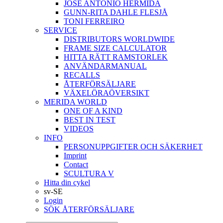
JOSÉ ANTONIO HERMIDA
GUNN-RITA DAHLE FLESJÅ
TONI FERREIRO
SERVICE
DISTRIBUTORS WORLDWIDE
FRAME SIZE CALCULATOR
HITTA RÄTT RAMSTORLEK
ANVÄNDARMANUAL
RECALLS
ÅTERFÖRSÄLJARE
VÄXELÖRAÖVERSIKT
MERIDA WORLD
ONE OF A KIND
BEST IN TEST
VIDEOS
INFO
PERSONUPPGIFTER OCH SÄKERHET
Imprint
Contact
SCULTURA V
Hitta din cykel
sv-SE
Login
SÖK ÅTERFÖRSÄLJARE