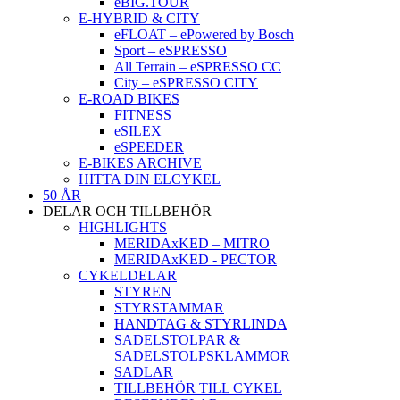
eBIG.TOUR
E-HYBRID & CITY
eFLOAT – ePowered by Bosch
Sport – eSPRESSO
All Terrain – eSPRESSO CC
City – eSPRESSO CITY
E-ROAD BIKES
FITNESS
eSILEX
eSPEEDER
E-BIKES ARCHIVE
HITTA DIN ELCYKEL
50 ÅR
DELAR OCH TILLBEHÖR
HIGHLIGHTS
MERIDAxKED – MITRO
MERIDAxKED - PECTOR
CYKELDELAR
STYREN
STYRSTAMMAR
HANDTAG & STYRLINDA
SADELSTOLPAR &
SADELSTOLPSKLAMMOR
SADLAR
TILLBEHÖR TILL CYKEL