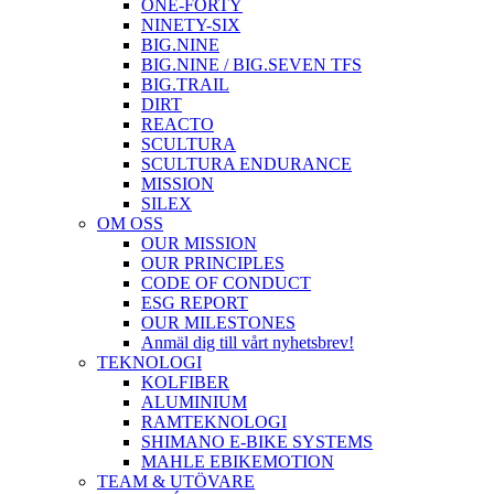
ONE-FORTY
NINETY-SIX
BIG.NINE
BIG.NINE / BIG.SEVEN TFS
BIG.TRAIL
DIRT
REACTO
SCULTURA
SCULTURA ENDURANCE
MISSION
SILEX
OM OSS
OUR MISSION
OUR PRINCIPLES
CODE OF CONDUCT
ESG REPORT
OUR MILESTONES
Anmäl dig till vårt nyhetsbrev!
TEKNOLOGI
KOLFIBER
ALUMINIUM
RAMTEKNOLOGI
SHIMANO E-BIKE SYSTEMS
MAHLE EBIKEMOTION
TEAM & UTÖVARE