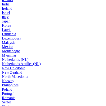
India
Ireland
Israel
Italy
Japan
Korea
Latvia
Lithuania
Luxembourg
Malaysia
Mexico
Montenegro
Myanmar
Netherlands (NL)
Netherlands Antilles (NL)
New Caledonia
New Zealand
North Macedonia
Norway
Philippines
Poland
Portugal
Romania
Serbia