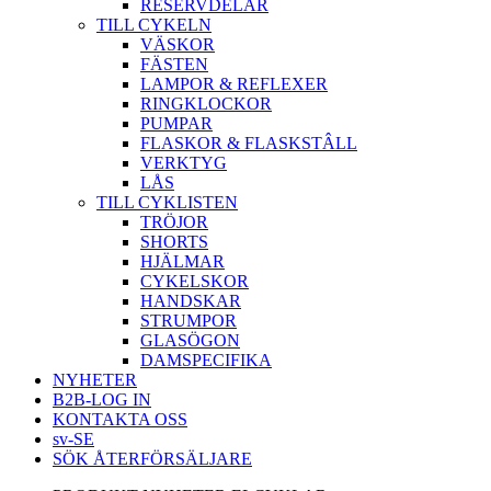
RESERVDELAR
TILL CYKELN
VÄSKOR
FÄSTEN
LAMPOR & REFLEXER
RINGKLOCKOR
PUMPAR
FLASKOR & FLASKSTÂLL
VERKTYG
LÅS
TILL CYKLISTEN
TRÖJOR
SHORTS
HJÄLMAR
CYKELSKOR
HANDSKAR
STRUMPOR
GLASÖGON
DAMSPECIFIKA
NYHETER
B2B-LOG IN
KONTAKTA OSS
sv-SE
SÖK ÅTERFÖRSÄLJARE