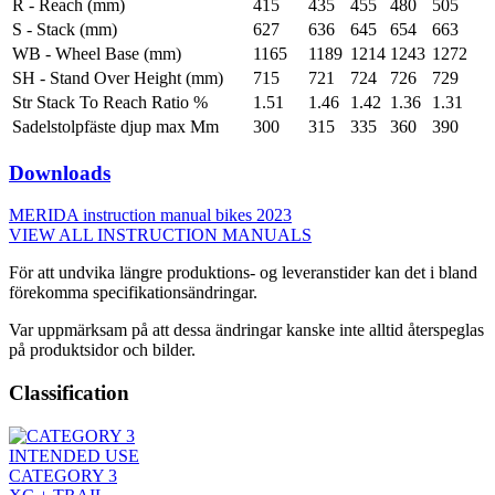
R - Reach (mm)
415
435
455
480
505
S - Stack (mm)
627
636
645
654
663
WB - Wheel Base (mm)
1165
1189
1214
1243
1272
SH - Stand Over Height (mm)
715
721
724
726
729
Str Stack To Reach Ratio %
1.51
1.46
1.42
1.36
1.31
Sadelstolpfäste djup max Mm
300
315
335
360
390
Downloads
MERIDA instruction manual bikes 2023
VIEW ALL INSTRUCTION MANUALS
För att undvika längre produktions- og leveranstider kan det i bland
förekomma specifikationsändringar.
Var uppmärksam på att dessa ändringar kanske inte alltid återspeglas
på produktsidor och bilder.
Classification
INTENDED USE
CATEGORY 3