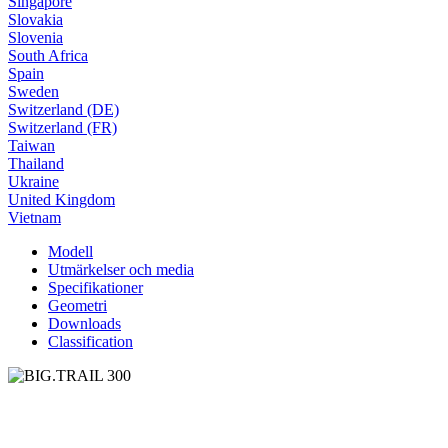
Singapore
Slovakia
Slovenia
South Africa
Spain
Sweden
Switzerland (DE)
Switzerland (FR)
Taiwan
Thailand
Ukraine
United Kingdom
Vietnam
Modell
Utmärkelser och media
Specifikationer
Geometri
Downloads
Classification