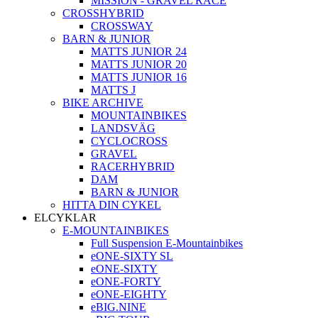
MISSION - GRAVEL RACE
CROSSHYBRID
CROSSWAY
BARN & JUNIOR
MATTS JUNIOR 24
MATTS JUNIOR 20
MATTS JUNIOR 16
MATTS J
BIKE ARCHIVE
MOUNTAINBIKES
LANDSVÄG
CYCLOCROSS
GRAVEL
RACERHYBRID
DAM
BARN & JUNIOR
HITTA DIN CYKEL
ELCYKLAR
E-MOUNTAINBIKES
Full Suspension E-Mountainbikes
eONE-SIXTY SL
eONE-SIXTY
eONE-FORTY
eONE-EIGHTY
eBIG.NINE