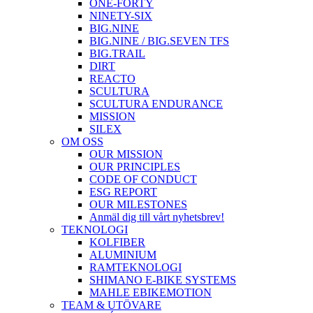
ONE-FORTY
NINETY-SIX
BIG.NINE
BIG.NINE / BIG.SEVEN TFS
BIG.TRAIL
DIRT
REACTO
SCULTURA
SCULTURA ENDURANCE
MISSION
SILEX
OM OSS
OUR MISSION
OUR PRINCIPLES
CODE OF CONDUCT
ESG REPORT
OUR MILESTONES
Anmäl dig till vårt nyhetsbrev!
TEKNOLOGI
KOLFIBER
ALUMINIUM
RAMTEKNOLOGI
SHIMANO E-BIKE SYSTEMS
MAHLE EBIKEMOTION
TEAM & UTÖVARE