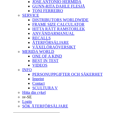
JOSÉ ANTONIO HERMIDA
GUNN-RITA DAHLE FLESJÅ
TONI FERREIRO
SERVICE
DISTRIBUTORS WORLDWIDE
FRAME SIZE CALCULATOR
HITTA RÄTT RAMSTORLEK
ANVÄNDARMANUAL
RECALLS
ÅTERFÖRSÄLJARE
VÄXELÖRAÖVERSIKT
MERIDA WORLD
ONE OF A KIND
BEST IN TEST
VIDEOS
INFO
PERSONUPPGIFTER OCH SÄKERHET
Imprint
Contact
SCULTURA V
Hitta din cykel
sv-SE
Login
SÖK ÅTERFÖRSÄLJARE