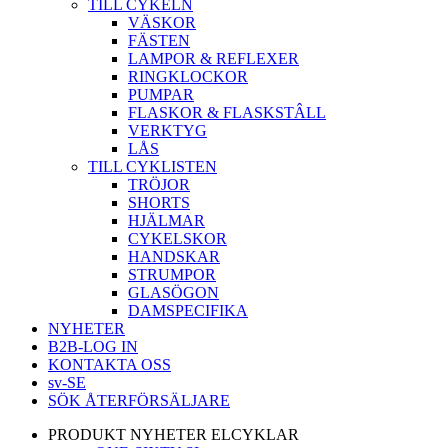
TILL CYKELN
VÄSKOR
FÄSTEN
LAMPOR & REFLEXER
RINGKLOCKOR
PUMPAR
FLASKOR & FLASKSTÂLL
VERKTYG
LÅS
TILL CYKLISTEN
TRÖJOR
SHORTS
HJÄLMAR
CYKELSKOR
HANDSKAR
STRUMPOR
GLASÖGON
DAMSPECIFIKA
NYHETER
B2B-LOG IN
KONTAKTA OSS
sv-SE
SÖK ÅTERFÖRSÄLJARE
PRODUKT NYHETER ELCYKLAR