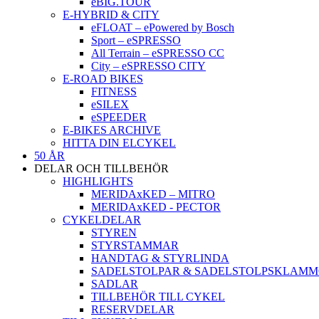
eBIG.TOUR
E-HYBRID & CITY
eFLOAT – ePowered by Bosch
Sport – eSPRESSO
All Terrain – eSPRESSO CC
City – eSPRESSO CITY
E-ROAD BIKES
FITNESS
eSILEX
eSPEEDER
E-BIKES ARCHIVE
HITTA DIN ELCYKEL
50 ÅR
DELAR OCH TILLBEHÖR
HIGHLIGHTS
MERIDAxKED – MITRO
MERIDAxKED - PECTOR
CYKELDELAR
STYREN
STYRSTAMMAR
HANDTAG & STYRLINDA
SADELSTOLPAR & SADELSTOLPSKLAM
SADLAR
TILLBEHÖR TILL CYKEL
RESERVDELAR