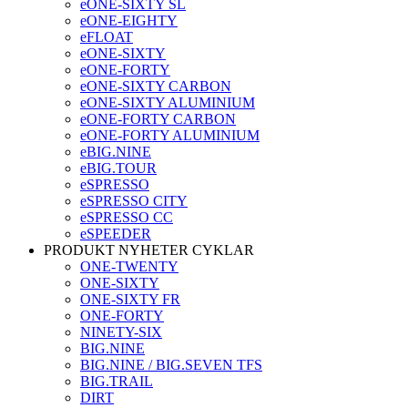
eONE-SIXTY SL
eONE-EIGHTY
eFLOAT
eONE-SIXTY
eONE-FORTY
eONE-SIXTY CARBON
eONE-SIXTY ALUMINIUM
eONE-FORTY CARBON
eONE-FORTY ALUMINIUM
eBIG.NINE
eBIG.TOUR
eSPRESSO
eSPRESSO CITY
eSPRESSO CC
eSPEEDER
PRODUKT NYHETER CYKLAR
ONE-TWENTY
ONE-SIXTY
ONE-SIXTY FR
ONE-FORTY
NINETY-SIX
BIG.NINE
BIG.NINE / BIG.SEVEN TFS
BIG.TRAIL
DIRT