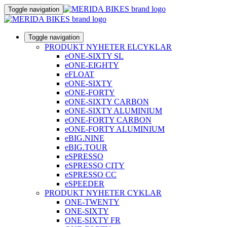
Toggle navigation
Toggle navigation
PRODUKT NYHETER ELCYKLAR
eONE-SIXTY SL
eONE-EIGHTY
eFLOAT
eONE-SIXTY
eONE-FORTY
eONE-SIXTY CARBON
eONE-SIXTY ALUMINIUM
eONE-FORTY CARBON
eONE-FORTY ALUMINIUM
eBIG.NINE
eBIG.TOUR
eSPRESSO
eSPRESSO CITY
eSPRESSO CC
eSPEEDER
PRODUKT NYHETER CYKLAR
ONE-TWENTY
ONE-SIXTY
ONE-SIXTY FR