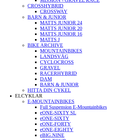
MISSION - GRAVEL RACE
CROSSHYBRID
CROSSWAY
BARN & JUNIOR
MATTS JUNIOR 24
MATTS JUNIOR 20
MATTS JUNIOR 16
MATTS J
BIKE ARCHIVE
MOUNTAINBIKES
LANDSVÄG
CYCLOCROSS
GRAVEL
RACERHYBRID
DAM
BARN & JUNIOR
HITTA DIN CYKEL
ELCYKLAR
E-MOUNTAINBIKES
Full Suspension E-Mountainbikes
eONE-SIXTY SL
eONE-SIXTY
eONE-FORTY
eONE-EIGHTY
eBIG.NINE