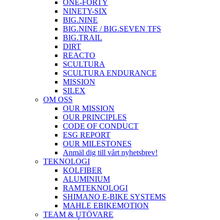
ONE-FORTY
NINETY-SIX
BIG.NINE
BIG.NINE / BIG.SEVEN TFS
BIG.TRAIL
DIRT
REACTO
SCULTURA
SCULTURA ENDURANCE
MISSION
SILEX
OM OSS
OUR MISSION
OUR PRINCIPLES
CODE OF CONDUCT
ESG REPORT
OUR MILESTONES
Anmäl dig till vårt nyhetsbrev!
TEKNOLOGI
KOLFIBER
ALUMINIUM
RAMTEKNOLOGI
SHIMANO E-BIKE SYSTEMS
MAHLE EBIKEMOTION
TEAM & UTÖVARE