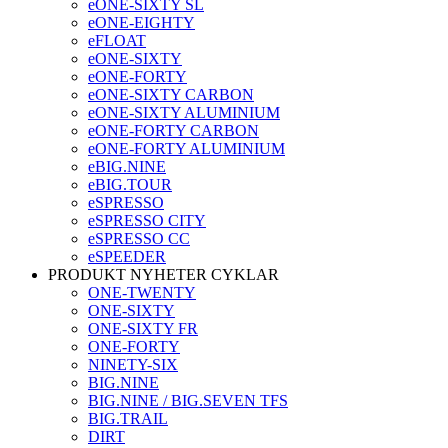
eONE-SIXTY SL
eONE-EIGHTY
eFLOAT
eONE-SIXTY
eONE-FORTY
eONE-SIXTY CARBON
eONE-SIXTY ALUMINIUM
eONE-FORTY CARBON
eONE-FORTY ALUMINIUM
eBIG.NINE
eBIG.TOUR
eSPRESSO
eSPRESSO CITY
eSPRESSO CC
eSPEEDER
PRODUKT NYHETER CYKLAR
ONE-TWENTY
ONE-SIXTY
ONE-SIXTY FR
ONE-FORTY
NINETY-SIX
BIG.NINE
BIG.NINE / BIG.SEVEN TFS
BIG.TRAIL
DIRT