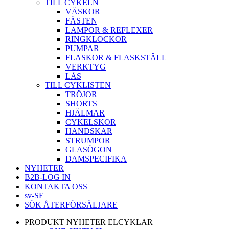
TILL CYKELN
VÄSKOR
FÄSTEN
LAMPOR & REFLEXER
RINGKLOCKOR
PUMPAR
FLASKOR & FLASKSTÂLL
VERKTYG
LÅS
TILL CYKLISTEN
TRÖJOR
SHORTS
HJÄLMAR
CYKELSKOR
HANDSKAR
STRUMPOR
GLASÖGON
DAMSPECIFIKA
NYHETER
B2B-LOG IN
KONTAKTA OSS
sv-SE
SÖK ÅTERFÖRSÄLJARE
PRODUKT NYHETER ELCYKLAR