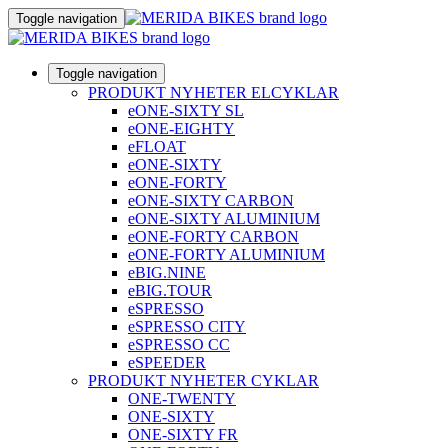
Toggle navigation
Toggle navigation
PRODUKT NYHETER ELCYKLAR
eONE-SIXTY SL
eONE-EIGHTY
eFLOAT
eONE-SIXTY
eONE-FORTY
eONE-SIXTY CARBON
eONE-SIXTY ALUMINIUM
eONE-FORTY CARBON
eONE-FORTY ALUMINIUM
eBIG.NINE
eBIG.TOUR
eSPRESSO
eSPRESSO CITY
eSPRESSO CC
eSPEEDER
PRODUKT NYHETER CYKLAR
ONE-TWENTY
ONE-SIXTY
ONE-SIXTY FR