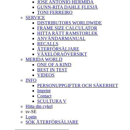
JOSÉ ANTONIO HERMIDA
GUNN-RITA DAHLE FLESJÅ
TONI FERREIRO
SERVICE
DISTRIBUTORS WORLDWIDE
FRAME SIZE CALCULATOR
HITTA RÄTT RAMSTORLEK
ANVÄNDARMANUAL
RECALLS
ÅTERFÖRSÄLJARE
VÄXELÖRAÖVERSIKT
MERIDA WORLD
ONE OF A KIND
BEST IN TEST
VIDEOS
INFO
PERSONUPPGIFTER OCH SÄKERHET
Imprint
Contact
SCULTURA V
Hitta din cykel
sv-SE
Login
SÖK ÅTERFÖRSÄLJARE