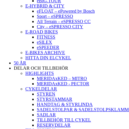
eBIG.TOUR
E-HYBRID & CITY
eFLOAT – ePowered by Bosch
Sport – eSPRESSO
All Terrain – eSPRESSO CC
City – eSPRESSO CITY
E-ROAD BIKES
FITNESS
eSILEX
eSPEEDER
E-BIKES ARCHIVE
HITTA DIN ELCYKEL
50 ÅR
DELAR OCH TILLBEHÖR
HIGHLIGHTS
MERIDAxKED – MITRO
MERIDAxKED - PECTOR
CYKELDELAR
STYREN
STYRSTAMMAR
HANDTAG & STYRLINDA
SADELSTOLPAR & SADELSTOLPSKLAM
SADLAR
TILLBEHÖR TILL CYKEL
RESERVDELAR