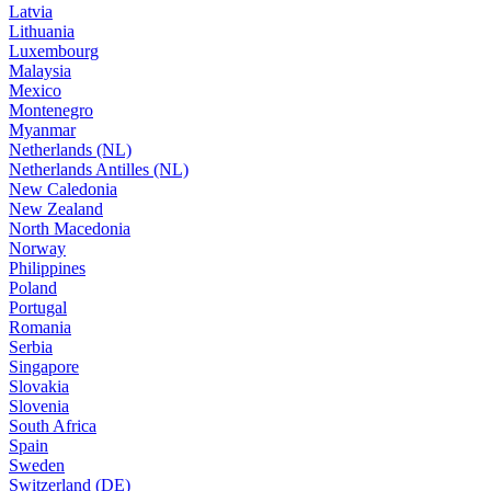
Latvia
Lithuania
Luxembourg
Malaysia
Mexico
Montenegro
Myanmar
Netherlands (NL)
Netherlands Antilles (NL)
New Caledonia
New Zealand
North Macedonia
Norway
Philippines
Poland
Portugal
Romania
Serbia
Singapore
Slovakia
Slovenia
South Africa
Spain
Sweden
Switzerland (DE)