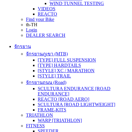
WIND TUNNEL TESTING
VIDEOS
REACTO
Find your Bike
th-TH
Login
DEALER SEARCH
จักรยาน
จักรยานภูเขา (MTB)
[TYPE] FULL SUSPENSION
[TYPE] HARDTAILS
[STYLE] XC / MARATHON
[STYLE] TRAIL
จักรยานถนน (Road)
SCULTURA ENDURANCE [ROAD
ENDURANCE]
REACTO [ROAD AERO]
SCULTURA [ROAD LIGHTWEIGHT]
FRAME-KITS
TRIATHLON
WARP [TRIATHLON]
FITNESS
SPEEDER