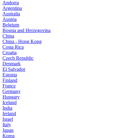
Andorra
Argentina
Australia
Austria
Belgium
Bosnia and Herzegovina
China
China - Hong Kong
Costa Rica
Croatia
Czech Republic
Denmark
El Salvador
Estonia
Finland
France
Germany
Hungary
Iceland
India
Ireland
Israel
Italy
Japan
Korea